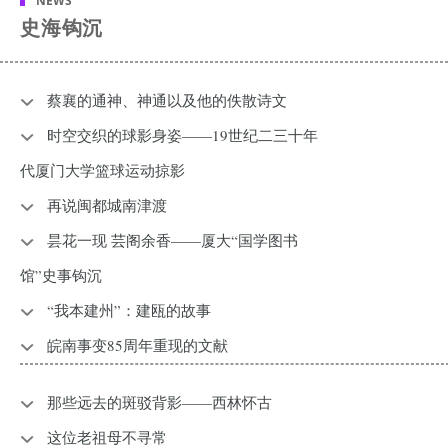
NEWS
史海钩沉
蔡襄的通神、神通以及他的佚散诗文
时空交织的球影身姿——19世纪二三十年
代厦门大学篮球运动掠影
再说闽都城南津渡
昙花一现 芸阁余香——厦大“国学图书
馆”史事钩沉
“我本建州”：建瓯的故事
皖南事变85周年重现的文献
那些远去的斑驳背影——西林怀古
这位老祖母不寻常