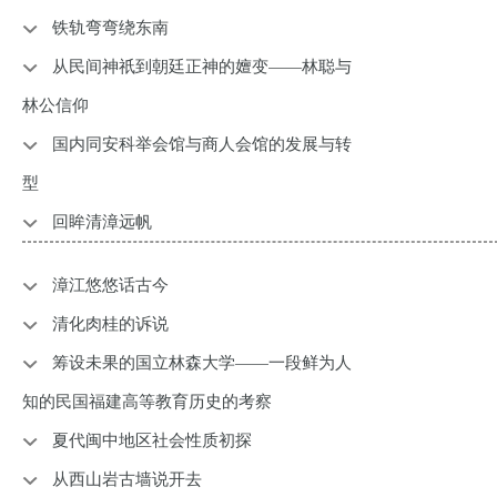
铁轨弯弯绕东南
从民间神祇到朝廷正神的嬗变——林聪与
林公信仰
国内同安科举会馆与商人会馆的发展与转
型
回眸清漳远帆
漳江悠悠话古今
清化肉桂的诉说
筹设未果的国立林森大学——一段鲜为人
知的民国福建高等教育历史的考察
夏代闽中地区社会性质初探
从西山岩古墙说开去