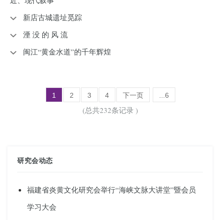
近、现代叙事
新店古城遗址觅踪
湮 没 的 风 流
闽江“黄金水道”的千年辉煌
1
2
3
4
下一页
...6
(总共232条记录 )
研究会动态
福建省炎黄文化研究会举行“海峡文脉大讲堂”暨会员
学习大会