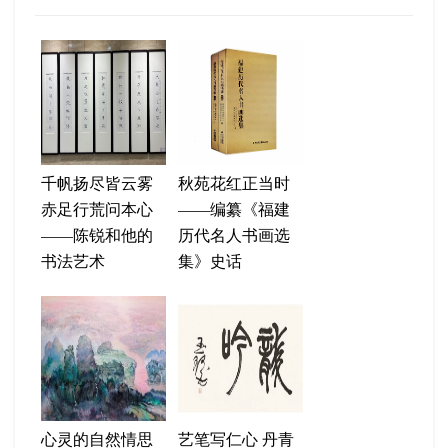
千帆扬尽皆云雾
秋苑花红正当时
赤足行荒问本心
——编纂《福建
——陈锐和他的
历代名人书画选
书法艺术
集》史话
心灵的自然情思
艺笔写仁心 丹青