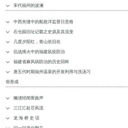
宋代福州的波澜
中西夹缝中的船政洋监督日意格
石仓园旧址记载之史源及其流变
几度夕阳红，青山依旧在
抗战烽火中的福建鼠疫防治
福建省麻风病防治的历史回眸
唐五代时期福州温泉的开发利用与洗汤习
俗形成
獭渚经闻疍曲声
三江汇处尽风流
龙 海 桥 史 话
问一问龙台附马