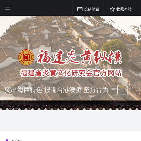
投稿邮箱
收藏本站
突出海西特色 报道台港澳侨 坚持古为
今用 力求雅俗共赏
弘扬优秀文化 振奋民族精神 介绍民族
瑰宝 宣传中华精英