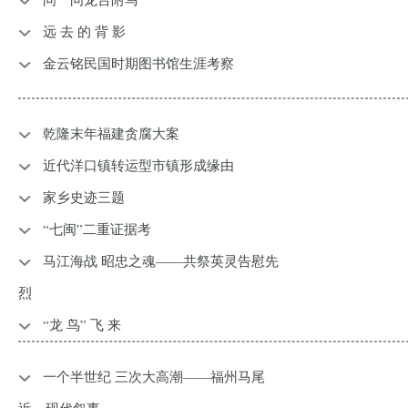
远 去 的 背 影
金云铭民国时期图书馆生涯考察
乾隆末年福建贪腐大案
近代洋口镇转运型市镇形成缘由
家乡史迹三题
“七闽”二重证据考
马江海战 昭忠之魂——共祭英灵告慰先
烈
“龙 鸟” 飞 来
一个半世纪 三次大高潮——福州马尾