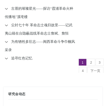
古厝的璀璨星光——探访“霞浦革命火种
传播地”溪墘楼
尘封七十年 革命志士魂归故里——记武
夷山籍在台隐蔽战线革命志士詹斌、詹恒
为有牺牲多壮志——闽西革命斗争巾帼风
采录
追寻红色记忆
1
2
3
4
下一页
...10
(总共386条记录
)
研究会动态