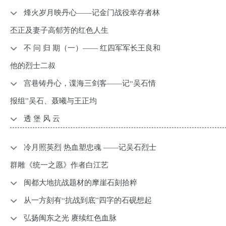
烽火岁月映丹心——记金门战役幸存者林
丕正及妻子高郁芳的红色人生
不 问 归 期（一）—— 红四军军长王良和
他的烈士二叔
宫巷铸丹心，谍海三剑客——记“吴石情
报组”吴石、聂曦与王正均
透 堡 风 云
冷月照英烈 热血塑忠魂 ——记吴石烈士
群雕《统一之愿》作者白江艺
闽都大地抗战题材的摩崖石刻拾粹
从一方刻有“抗战到底”四字的石砚想起
弘扬闽东之光 赓续红色血脉