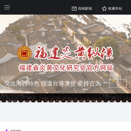
投稿邮箱
收藏本站
突出海西特色 报道台港澳侨 坚持古为
今用 力求雅俗共赏
弘扬优秀文化 振奋民族精神 介绍民族
瑰宝 宣传中华精英