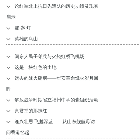
论红军北上抗日先遣队的历史功绩及现实
启示
那 盏 灯
英雄的乌山
闽东人民子弟兵与火烧虹桥飞机场
这是一块红色的土地
远去的战火硝烟——华安革命烽火岁月回
眸
解放战争时期省立福州中学的党组织活动
真君堂的那抹红
逸兴壮思 飞越深蓝——从山东舰航母访
问香港忆起