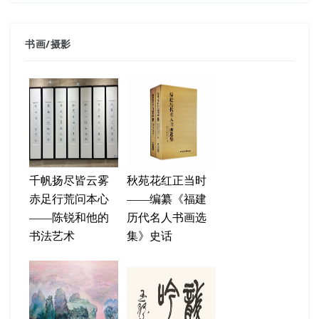
书画
/
摄影
千帆扬尽皆云雾
秋苑花红正当时
赤足行荒问本心
——编纂《福建
——陈锐和他的
历代名人书画选
书法艺术
集》史话