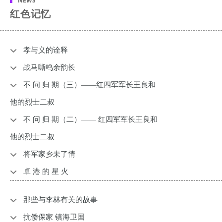
NEWS
红色记忆
孝与义的诠释
战马嘶鸣余韵长
不 问 归 期（三）——红四军军长王良和
他的烈士二叔
不 问 归 期（二）—— 红四军军长王良和
他的烈士二叔
将军家乡未了情
卓 港 的 星 火
那些与李林有关的故事
抗倭保家 镇海卫国