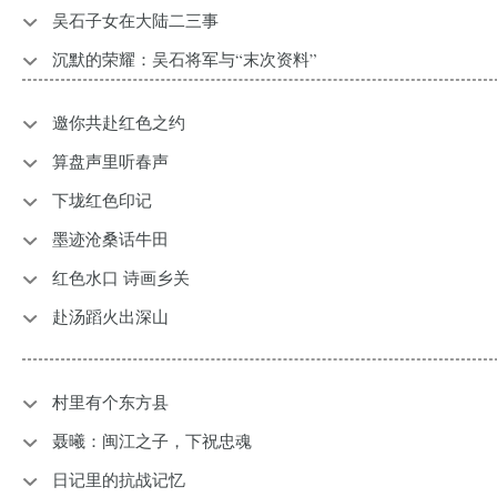
吴石子女在大陆二三事
沉默的荣耀：吴石将军与“末次资料”
邀你共赴红色之约
算盘声里听春声
下垅红色印记
墨迹沧桑话牛田
红色水口 诗画乡关
赴汤蹈火出深山
村里有个东方县
聂曦：闽江之子，下祝忠魂
日记里的抗战记忆