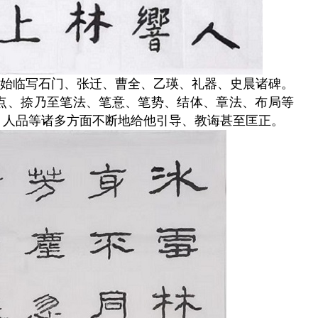
始临写石门、张迁、曹全、乙瑛、礼器、史晨诸碑。
点、捺乃至笔法、笔意、笔势、结体、章法、布局等
、人品等诸多方面不断地给他引导、教诲甚至匡正。