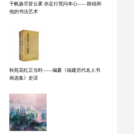
千帆扬尽皆云雾 赤足行荒问本心——陈锐和
他的书法艺术
秋苑花红正当时——编纂《福建历代名人书
画选集》史话