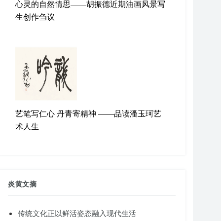
心灵的自然情思——胡振德近期油画风景写
生创作刍议
艺笔写仁心 丹青寄精神 ——品读潘玉珂艺
术人生
炎黄文摘
传统文化正以鲜活姿态融入现代生活