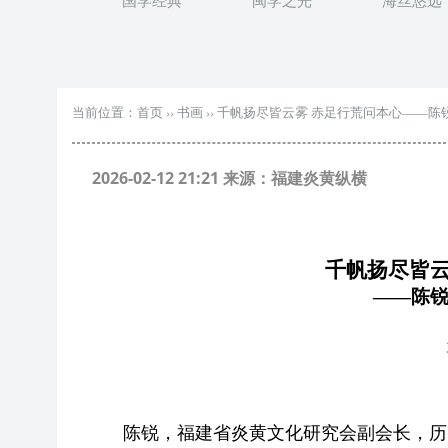
国学经典
闽学之光
海丝悠远
当前位置：
首页
››
书画
››
千帆扬尽皆云雾 赤足行荒问本心——陈
2026-02-12 21:21 来源：福建炎黄纵横
千帆扬尽皆
——陈
陈锐，福建省炎黄文化研究会副会长，历