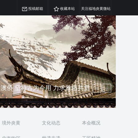
投稿邮箱
收藏本站
关注福地炎黄微站
精神 介绍民族瑰宝 宣传中华精英
澳侨 坚持古为今用 力求雅俗共赏
境外炎黄
文化动态
本会概况