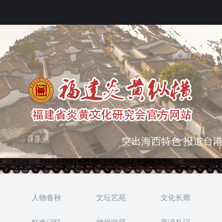
弘扬优秀文化 振奋民族
突出海西特色 报道台港
人物春秋
文坛艺苑
文化长廊