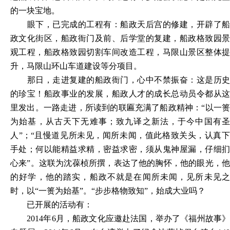
的一块宝地。
眼下，已完成的工程有：船政天后宫的修建，开辟了船
政文化街区，船政衙门及前、后学堂的复建，船政格致园景
观工程，船政格致园切割车间改造工程，马限山景区整体提
升，马限山环山车道建设等分项目。
那日，走进复建的船政衙门，心中不禁振奋：这是历史
的珍宝！船政事业的发展，船政人才的成长总动员令都从这
里发出。一路走进，所读到的联匾充满了船政精神：
“以一
为始基，从古天下无难事；致九译之新法，于今中国有圣
人”；“且慢道见所未见，闻所未闻，值此格致关头，认真下
手处；何以能精益求精，密益求密，须从鬼神屋漏，仔细扪
心来”。这联为沈葆桢所撰，表达了他的胸怀，他的眼光，他
的好学，他的踏实，船政不就是在闻所未闻，见所未见之
时，以“一篑为始基”。“步步格物致知”，始成大业吗？
已开展的活动有：
2014年6月，船政文化应邀赴法国，举办了《福州故事