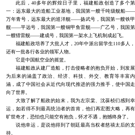
此后，
40多年的辉煌日子里，福建船政创造了多个
一：远东最大的造船工业基地，我国第一艘千吨级舰船――
万年青号，远东最大的巡洋舰――扬武号，我国第一艘铁甲
舰――平远号，我国第一艘铜甲鱼雷舰――广乙号，我国第
一艘猎雷舰――建成号，我国第一架水上飞机制成起飞。
福建船政培养了大批人才，
20年中派出留学生110多人
还有一批各行各业的领军人物。
它是中国航空业的摇篮。
福建船政从建厂造船，打击侵略者的抱负开始，到发展
为后来的涵盖了政治、经济、科技、外交、教育等丰富内
涵，成了中国社会从近代向现代推进的强力推手，使中国走
向了世界。
大致了解了船政的始末，我为左宗棠、沈葆桢们感到幸
运，如若得不到最高统治者的首肯，他们再宏图大略，再有
旷世奇才，恐怕也只能空有抱负，怀才不遇，抱憾终身了。
说他幸运，是说他得到了朝廷最高当权者慈禧太后的支
持。