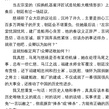
当左宗棠的《拟购机器雇洋匠试造轮船大概情形折》上
奏后，朝廷有过一场廷议。
慈禧听了众大臣的议论后，沉吟了许久，主要是担心三
百多万两银子的开支，朝廷会不堪重负。但她最后说：
“左
棠忧国忧民，建厂造船用心良苦，他的奏议义正辞严，言词
恳切，语出至诚。眼下国库虽然紧张，但该办的事还得办，
就依了他吧，众卿以为如何？”
这就拍板定局了
!众卿还敢如何？!
我真想，马尾与慈禧是否有某些机缘，她在处理马尾之
事，总有一些仁慈。马江之战，福建水师全军覆没，朝廷没
有责怪，还下诏建昭忠祠和烈士冢，以抚慰、缅怀为国捐躯
之将士；福建船政、船厂的建成，不仅成就了一番强国强兵
的大事业，还推动了中国的历史性进步。
我又想重复一句话：对历史人物和事件，真真应该本着
历史唯物主义的观点：对的说对，错的说错，实事求是，避
免
“一言以敝之”，彻底摒弃“捧杀”或“棒杀”，方能有正确的