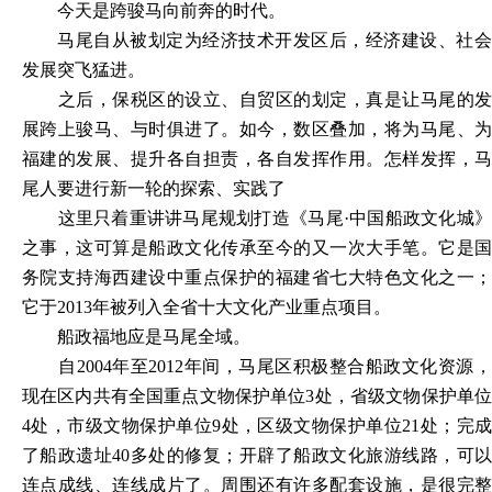
今天是跨骏马向前奔的时代。
马尾自从被划定为经济技术开发区后，经济建设、社会
发展突飞猛进。
之后，保税区的设立、自贸区的划定，真是让马尾的发
展跨上骏马、与时俱进了。如今，数区叠加，将为马尾、为
福建的发展、提升各自担责，各自发挥作用。怎样发挥，马
尾人要进行新一轮的探索、实践了
这里只着重讲讲马尾规划打造《马尾
·中国船政文化城
之事，这可算是船政文化传承至今的又一次大手笔。它是国
务院支持海西建设中重点保护的福建省七大特色文化之一；
它于2013年被列入全省十大文化产业重点项目。
船政福地应是马尾全域。
自
2004年至2012年间，马尾区积极整合船政文化资源
现在区内共有全国重点文物保护单位3处，省级文物保护单位
4处，市级文物保护单位9处，区级文物保护单位21处；完成
了船政遗址40多处的修复；开辟了船政文化旅游线路，可以
连点成线、连线成片了。周围还有许多配套设施，是很完整