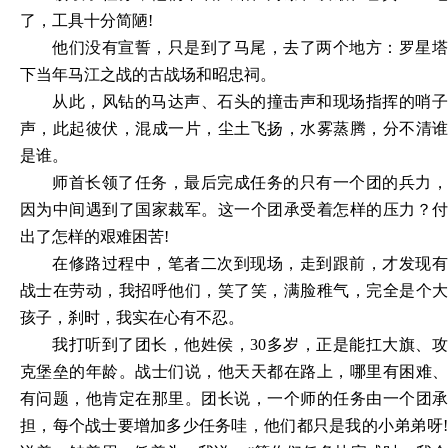
了，工具十分简陋
!
他们没有宣誓，只是到了马尾，去了两个地方：罗星塔
下当年马江之战的古战场和昭忠祠。
从此，风钻的马达声、石头的撞击声和现场指挥的哨子
声，此起彼伏，混成一片，尘土飞扬，水雾蒸腾，分不清谁
是谁。
师首长领了任务，最后完成任务的只有一个团的兵力，
因为中间遇到了国家裁军。这一个团承受着怎样的压力？付
出了怎样的艰难困苦
!
在修路过程中，笔者二次到现场，走到跟前，才发现有
战士在劳动，我招呼他们，笑了笑，满脸稚气，完全是个大
孩子，刹时，我实在心有不忍。
我打听到了团长，他姓侯，
30多岁，正是能扛大旗、
克堡垒的年龄。战士们说，他天天都在路上，哪里有困难、
有问题，他肯定在那里。团长说，一个师的任务由一个团承
担，每个战士要增加多少任务哇，他们都只是我的小弟弟呀!