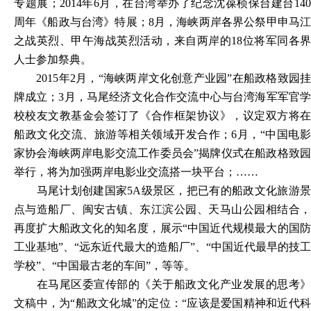
专题展；2014年6月，在台湾举办了纪念沈葆桢保台建台140
周年《船政与台湾》特展；8月，海峡两岸各界公祭甲申马江
之战英烈、甲午海战英烈活动，来自两岸的18位将军同各界
人士参加祭典。
2015年2月，“海峡两岸文化创意产业园”在船政格致园
牌成立；3月，马尾经济文化合作交流中心与台湾海军军官学
校校友文教基金会签订了《合作框架协议》，议定双方将在
船政文化交流、旅游等相关领域开发合作；6月，“中国电影
家协会海峡两岸电影交流工作委员会”揭牌仪式在船政格致园
举行，将为加强两岸电影业交流搭一块平台；……
马尾计划创建国家
5A级景区，把已有的船政文化旅游
点与造船厂、闽安古镇、东江滨公园、天马山公园相结合，
再度扩大船政文化的知名度，展示“中国近代规模最大的国防
工业基地”、“远东近代最大的造船厂”、“中国近代最早的技工
学校”、“中国最古老的车间”，等等。
在马尾区委宣传部的《关于船政文化产业发展的思考》
文稿中，为
“船政文化城”的定位：“应该是爱国精神和近代