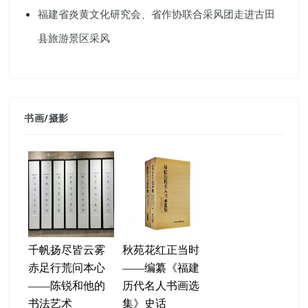
福建省炎黄文化研究会、省作协联合采风团走进古田
县旅游景区采风
书画
/
摄影
千帆扬尽皆云雾
秋苑花红正当时
赤足行荒问本心
——编纂《福建
——陈锐和他的
历代名人书画选
书法艺术
集》史话