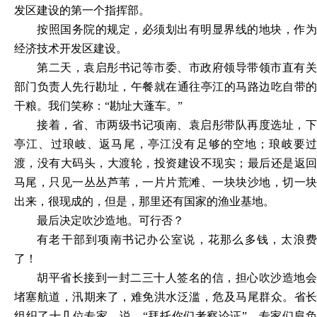
发区建设的第一个指挥部。
按照国务院的规定，必须划出有明显界线的地块，作为
经济技术开发区建设。
第二天，
袁启彤书记等市委、市政府领导带领市直有
部门负责人先行勘址，午餐就在通往亭江的马路边吃自带的
干粮。我们笑称：
“勘址大蓬车。”
接着，省、市两级书记项南、袁启彤带队再度选址，下
亭江、过琅岐、返马尾，亭江没有足够的空地；琅岐要过
渡，没有大码头，大渡轮，投资建设不现实；最后还是返回
马尾，只见一丛丛芦苇，一片片荒滩、一块块沙地，切一块
出来，很现成的，但是，那里还有国家的渔业基地。
最后决定吹沙造地。可行否？
有老干部到项南书记办公室说，花那么多钱，太浪费
了！
胡平省长接到一封二三十人签名的信，担心吹沙造地会
堵塞航道，汛期来了，难免洪水泛滥，危及马尾群众。省长
组织了十几位专家，说，
“拜托你们考察论证”。专家们肩