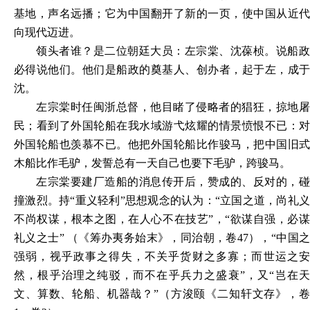
基地，声名远播；它为中国翻开了新的一页，使中国从近代
向现代迈进。
领头者谁？是二位朝廷大员：左宗棠、沈葆桢。说船政
必得说他们。他们是船政的奠基人、创办者，起于左，成于
沈。
左宗棠时任闽浙总督，他目睹了侵略者的猖狂，掠地屠
民；看到了外国轮船在我水域游弋炫耀的情景愤恨不已：对
外国轮船也羡慕不已。他把外国轮船比作骏马，把中国旧式
木船比作毛驴，发誓总有一天自己也要下毛驴，跨骏马。
左宗棠要建厂造船的消息传开后，赞成的、反对的，碰
撞激烈。持
“重义轻利”思想观念的认为：“立国之道，尚礼
不尚权谋，根本之图，在人心不在技艺”，“欲谋自强，必谋
礼义之士” （《筹办夷务始末》，同治朝，卷47），“中国之
强弱，视乎政事之得失，不关乎货财之多寡；而世运之安
然，根乎治理之纯驳，而不在乎兵力之盛衰”，又“岂在天
文、算数、轮船、机器哉？”（方浚颐《二知轩文存》，卷