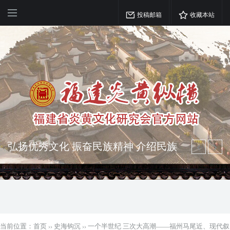
投稿邮箱
收藏本站
弘扬优秀文化 振奋民族精神 介绍民族
瑰宝 宣传中华精英
突出海西特色 报道台港澳侨 坚持古为
今用 力求雅俗共赏
当前位置：
首页
››
史海钩沉
››
一个半世纪 三次大高潮——福州马尾近、现代叙