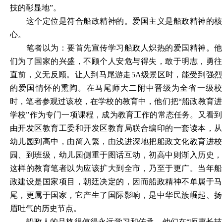
技的彰显地”。
这个定位是符合船政精神的。爱国主义是船政精神的核
心。
笔者以为：要首先宣传学习船政人炽热的爱国精神。他
们为了国家的兴盛，不顾个人安危与得失，敢于明志，勇往
直前，义无反顾。让人到马尾游走
5A级景区时，能受到强
的爱国情怀的熏陶。在马尾师大二附中晋级为全省一级校
时，笔者参观过该校，在学校的教育中，他们把“船政教育进
学校”作为专门一项课程，成为教育工作的常态任务。又看到
由开发区教育工委和开发区教育局联合编印的一套读本，从
幼儿园到高中，由简入繁，由浅进深地把船政文化教育进校
园、到班级，幼儿园侧重于图话互动，初高中则渐入历史，
这样的教育笔者以为应该扩大到全市，乃至于更广。当年船
政建设是国家项目，朝廷决定的，因而船政精神不单属于马
尾，更属于国家，它产生了国际影响，是中华民族崛起、扬
眉吐气的历史节点。
船政人的品格很值得永远学习和传承。他们在
“师夷长