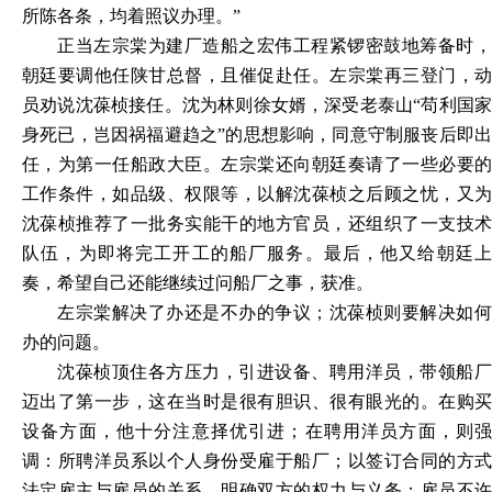
所陈各条，均着照议办理。”
正当左宗棠为建厂造船之宏伟工程紧锣密鼓地筹备时，
朝廷要调他任陕甘总督，且催促赴任。左宗棠再三登门，动
员劝说沈葆桢接任。沈为林则徐女婿，深受老泰山
“苟利国
身死已，岂因祸福避趋之”的思想影响，同意守制服丧后即出
任，为第一任船政大臣。左宗棠还向朝廷奏请了一些必要的
工作条件，如品级、权限等，以解沈葆桢之后顾之忧，又为
沈葆桢推荐了一批务实能干的地方官员，还组织了一支技术
队伍，为即将完工开工的船厂服务。最后，他又给朝廷上
奏，希望自己还能继续过问船厂之事，获准。
左宗棠解决了办还是不办的争议；沈葆桢则要解决如何
办的问题。
沈葆桢顶住各方压力，引进设备、聘用洋员，带领船厂
迈出了第一步，这在当时是很有胆识、很有眼光的。在购买
设备方面，他十分注意择优引进；在聘用洋员方面，则强
调：所聘洋员系以个人身份受雇于船厂；以签订合同的方式
法定雇主与雇员的关系，明确双方的权力与义务；雇员不许