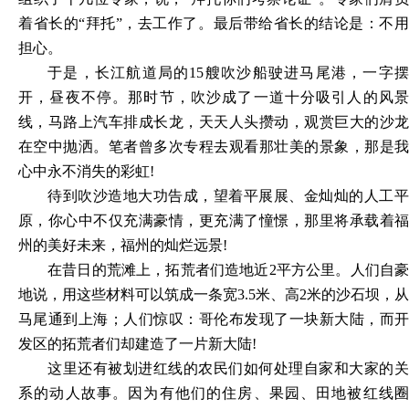
着省长的“拜托”，去工作了。最后带给省长的结论是：不用
担心。
于是，长江航道局的
15艘吹沙船驶进马尾港，一字
开，昼夜不停。那时节，吹沙成了一道十分吸引人的风景
线，马路上汽车排成长龙，天天人头攒动，观赏巨大的沙龙
在空中抛洒。笔者曾多次专程去观看那壮美的景象，那是我
心中永不消失的彩虹!
待到吹沙造地大功告成，望着平展展、金灿灿的人工平
原，你心中不仅充满豪情，更充满了憧憬，那里将承载着福
州的美好未来，福州的灿烂远景
!
在昔日的荒滩上，拓荒者们造地近
2平方公里。人们自豪
地说，用这些材料可以筑成一条宽3.5米、高2米的沙石坝，从
马尾通到上海；人们惊叹：哥伦布发现了一块新大陆，而开
发区的拓荒者们却建造了一片新大陆!
这里还有被划进红线的农民们如何处理自家和大家的关
系的动人故事。因为有他们的住房、果园、田地被红线圈