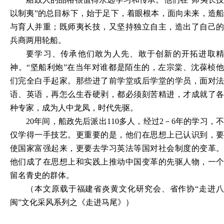
以制夷”的总目标下，始于足下，着眼根本，面向未来，造船
与育人并重；既师夷长技，又坚持独立自主，造出了自己的
兵商两用轮船。
要学习、传承他们敢为人先、敢于创新的开拓进取精
神。
“坚船利炮”在当年对谁都是陌生的，左宗棠、沈葆桢
们完全白手起家。那些进了前学堂或后学堂的学员，面对法
语、英语，再怎么生吞硬剥，都必须刻苦精进，才成就了各
种专家，成为人中龙凤，时代先驱。
20年间，船政先后派出110多人，经过2－6年的学习，不
仅学得一手技艺。更重要的是，他们在思想上已认识到，要
使国家富强起来，更要去学习英法等国对社会制度的变革。
他们成了在思想上和实践上推动中国变革的先驱人物，一个
留名青史的
群体。
（
本文原载于
福建省炎黄文化研究会、省作协
“走进
闽”文化采风系列之
《走进马尾》
）