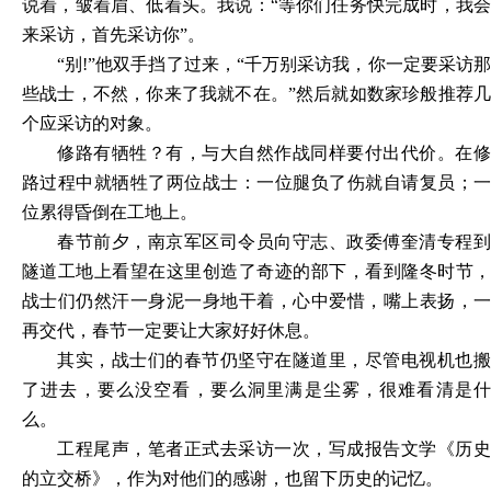
说着，皱着眉、低着头。我说：“等你们任务快完成时，我会
来采访，首先采访你”。
“别!”他双手挡了过来，“千万别采访我，你一定要采访那
些战士，不然，你来了我就不在。”然后就如数家珍般推荐几
个应采访的对象。
修路有牺牲？有，与大自然作战同样要付出代价。在修
路过程中就牺牲了两位战士：一位腿负了伤就自请复员；一
位累得昏倒在工地上。
春节前夕，南京军区司令员向守志、政委傅奎清专程到
隧道工地上看望在这里创造了奇迹的部下，看到隆冬时节，
战士们仍然汗一身泥一身地干着，心中爱惜，嘴上表扬，一
再交代，春节一定要让大家好好休息。
其实，战士们的春节仍坚守在隧道里，尽管电视机也搬
了进去，要么没空看，要么洞里满是尘雾，很难看清是什
么。
工程尾声，笔者正式去采访一次，写成报告文学《历史
的立交桥》，作为对他们的感谢，也留下历史的记忆
。