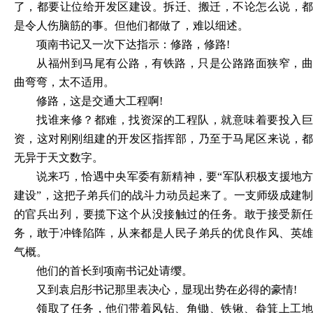
了，都要让位给开发区建设。拆迁、搬迁，不论怎么说，都
是令人伤脑筋的事。但他们都做了，难以细述。
项南书记又一次下达指示：修路，修路
!
从福州到马尾有公路，有铁路，只是公路路面狭窄，曲
曲弯弯，太不适用。
修路，这是交通大工程啊
!
找谁来修？都难，找资深的工程队，就意味着要投入巨
资，这对刚刚组建的开发区指挥部，乃至于马尾区来说，都
无异于天文数字。
说来巧，恰遇中央军委有新精神，要
“军队积极支援地
建设”，这把子弟兵们的战斗力动员起来了。一支师级成建制
的官兵出列，要揽下这个从没接触过的任务。敢于接受新任
务，敢于冲锋陷阵，从来都是人民子弟兵的优良作风、英雄
气概。
他们的首长到项南书记处请缨。
又到袁启彤书记那里表决心，显现出势在必得的豪情
!
领取了任务，他们带着风钻、角锄、铁锹、畚箕上工地