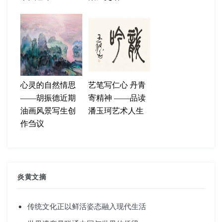
心灵的自然情思
艺笔写仁心 丹青
——胡振德近期
寄精神 ——品读
油画风景写生创
潘玉珂艺术人生
作刍议
炎黄文摘
传统文化正以鲜活姿态融入现代生活