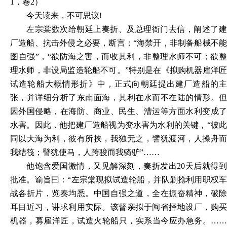
1，卷2）
今天读来，不可思议
!
左宗棠数次给朝廷上奏折、及总理衙门去信，阐述了建
厂造船、抗击外侵之必要，断言：
“海禁开，非制备船械不
图自强”，“欲防海之害，而收其利，非整理水师不可；欲整
理水师，非设局监造轮船不可。”特别是在《拟购机器雇洋匠
试造轮船大概情形折》中，正式向朝廷提出建厂造船的主
张，并详细分析了东南面海，其利在水而不在陆的情形。但
因外国侵略，在海防、商业、民生、漕运等方面水利变成了
水害。因此，他把建厂造船视为变水害为水利的关键，“彼此
同以大海为利，彼有所挟，我独无之，譬犹渡河，人操舟而
我结筏；譬犹使马，人跨骏而我骑驴”……
他饱含爱国激情，又见解深刻，奏折发出
20天后就得
批准。谕旨曰：“左宗棠现拟试造轮船，并队剿捻利用职权车
战各折片，览奏均悉。中国自强之道，全在振奋精神，破除
耳目近习，讲求利用实际。该督亲拟于闽省择地设厂，购买
机器，募雇洋匠，试造火轮船只，实系当今应办急务。……