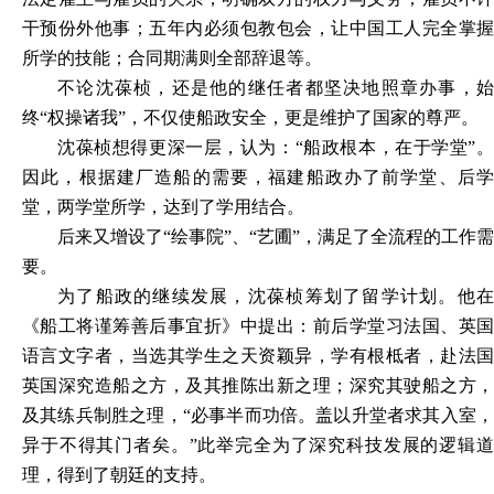
干预份外他事；五年内必须包教包会，让中国工人完全掌握
所学的技能；合同期满则全部辞退等。
不论沈葆桢，还是他的继任者都坚决地照章办事，始
终
“权操诸我”，不仅使船政安全，更是维护了国家的尊严。
沈葆桢想得更深一层，认为：
“船政根本，在于学堂”
因此，根据建厂造船的需要，福建船政办了前学堂、后学
堂，两学堂所学，达到了学用结合。
后来又增设了
“绘事院”、“艺圃”，满足了全流程的工作需
要。
为了船政的继续发展，沈葆桢筹划了留学计划。他在
《船工将谨筹善后事宜折》中提出：前后学堂习法国、英国
语言文字者，当选其学生之天资颖异，学有根柢者，赴法国
英国深究造船之方，及其推陈出新之理；深究其驶船之方，
及其练兵制胜之理，
“必事半而功倍。盖以升堂者求其入室
异于不得其门者矣。”此举完全为了深究科技发展的逻辑道
理，得到了朝廷的支持。