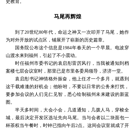
史教育。
马尾再辉煌
到了
20世纪80年代，命运之神又一次叩开了马尾，她
为对外开放的试点区，铺展开了崭新的历史篇章。
国务院公布这个信息是
1984年春天的一个早晨。电波
山渡水来到福州，引起了不小震动。
时任福州市委书记的袁启彤雷厉风行，当我被通知到档
案楼七层会议室时，那里已是市里各委局领导，济济一堂。
袁启彤书记神情格外振奋，他上任才一个多月，就遇到
这千载难逢的好机会；他吩咐，不要以日常的公务来打扰，
要参加会议的人们见仁见智，悉心绘制福州未来建设的新蓝
图。
半天多时间，大会小会，几道通知，几拨人马，穿梭全
城，最后决定开发区选址先向马尾。当与会者以二块面包一
杯茶权当午餐时，时钟已指向午后
2点。这间会议室就成了