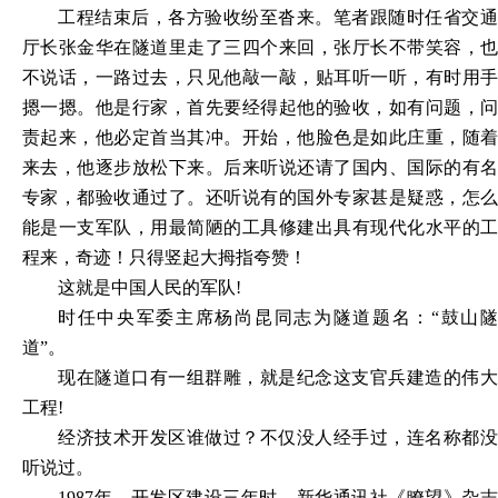
工程结束后，各方验收纷至沓来。笔者跟随时任省交通
厅长张金华在隧道里走了三四个来回，张厅长不带笑容，也
不说话，一路过去，只见他敲一敲，贴耳听一听，有时用手
摁一摁。他是行家，首先要经得起他的验收，如有问题，问
责起来，他必定首当其冲。开始，他脸色是如此庄重，随着
来去，他逐步放松下来。后来听说还请了国内、国际的有名
专家，都验收通过了。还听说有的国外专家甚是疑惑，怎么
能是一支军队，用最简陋的工具修建出具有现代化水平的工
程来，奇迹！只得竖起大拇指夸赞！
这就是中国人民的军队
!
时任中央军委主席杨尚昆同志为隧道题名：
“鼓山
道”。
现在隧道口有一组群雕，就是纪念这支官兵建造的伟大
工程
!
经济技术开发区谁做过？不仅没人经手过，连名称都没
听说过。
1987年，开发区建设三年时，新华通讯社《瞭望》杂志