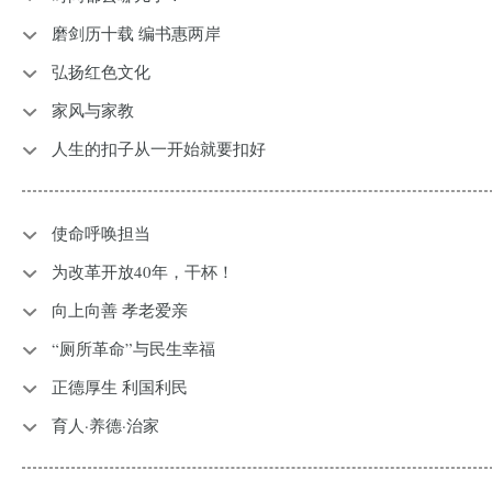
磨剑历十载 编书惠两岸
弘扬红色文化
家风与家教
人生的扣子从一开始就要扣好
使命呼唤担当
为改革开放40年，干杯！
向上向善 孝老爱亲
“厕所革命”与民生幸福
正德厚生 利国利民
育人·养德·治家