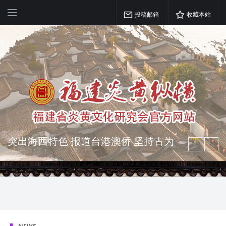
投稿邮箱
收藏本站
弘扬优秀文化 振奋民族精神 介绍民族
瑰宝 宣传中华精英
突出海西特色 报道台港澳侨 坚持古为
今用 力求雅俗共赏