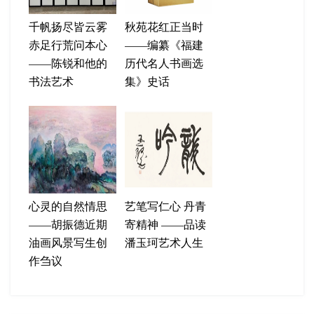
千帆扬尽皆云雾
秋苑花红正当时
赤足行荒问本心
——编纂《福建
——陈锐和他的
历代名人书画选
书法艺术
集》史话
心灵的自然情思
艺笔写仁心 丹青
——胡振德近期
寄精神 ——品读
油画风景写生创
潘玉珂艺术人生
作刍议