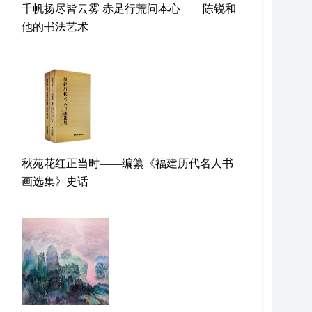
千帆扬尽皆云雾 赤足行荒问本心——陈锐和
他的书法艺术
秋苑花红正当时——编纂《福建历代名人书
画选集》史话