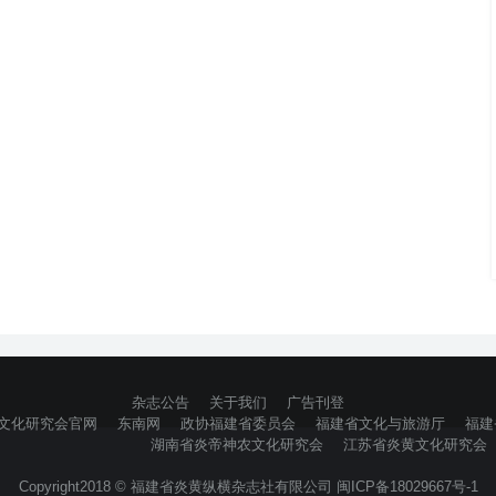
杂志公告
关于我们
广告刊登
文化研究会官网
东南网
政协福建省委员会
福建省文化与旅游厅
福建
湖南省炎帝神农文化研究会
江苏省炎黄文化研究会
Copyright2018 © 福建省炎黄纵横杂志社有限公司 闽ICP备18029667号-1