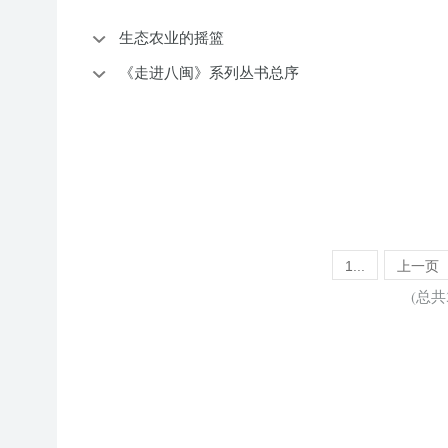
生态农业的摇篮
《走进八闽》系列丛书总序
1...
上一页
(总共