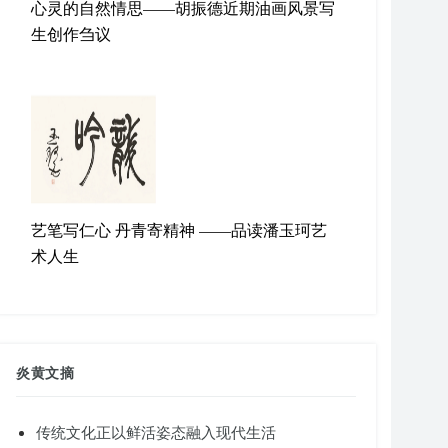
心灵的自然情思——胡振德近期油画风景写
生创作刍议
艺笔写仁心 丹青寄精神 ——品读潘玉珂艺
术人生
炎黄文摘
传统文化正以鲜活姿态融入现代生活