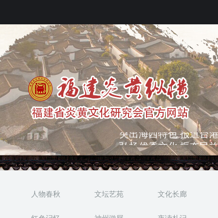
弘扬优秀文化 振奋民族
突出海西特色 报道台港
人物春秋
文坛艺苑
文化长廊