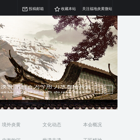
投稿邮箱
收藏本站
关注福地炎黄微站
精神 介绍民族瑰宝 宣传中华精英
澳侨 坚持古为今用 力求雅俗共赏
境外炎黄
文化动态
本会概况