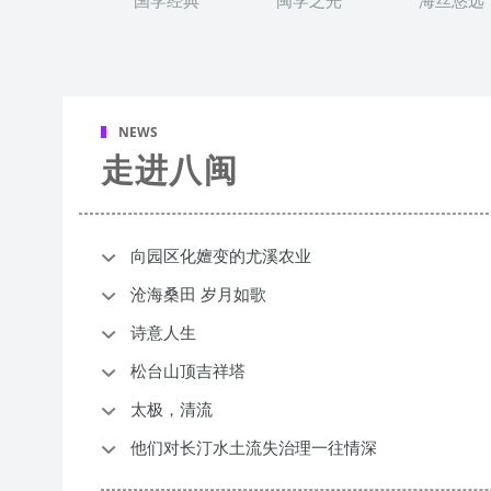
国学经典
闽学之光
海丝悠远
NEWS
走进八闽
向园区化嬗变的尤溪农业
沧海桑田 岁月如歌
诗意人生
松台山顶吉祥塔
太极，清流
他们对长汀水土流失治理一往情深