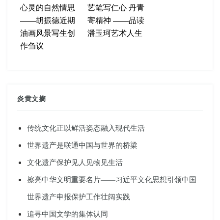
心灵的自然情思
艺笔写仁心 丹青
——胡振德近期
寄精神 ——品读
油画风景写生创
潘玉珂艺术人生
作刍议
炎黄文摘
传统文化正以鲜活姿态融入现代生活
世界遗产是联通中国与世界的桥梁
文化遗产保护见人见物见生活
擦亮中华文明重要名片——习近平文化思想引领中国
世界遗产申报保护工作壮阔实践
追寻中国文学的集体认同