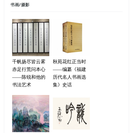
书画
/
摄影
千帆扬尽皆云雾
秋苑花红正当时
赤足行荒问本心
——编纂《福建
——陈锐和他的
历代名人书画选
书法艺术
集》史话