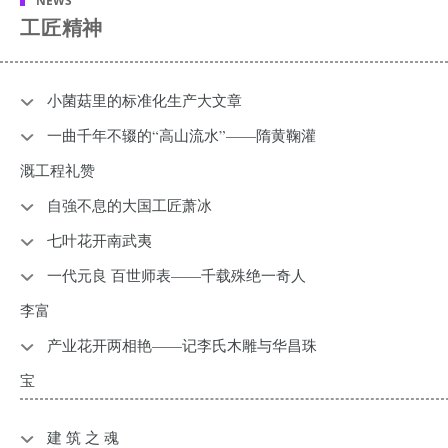
NEWS
工匠精神
小菌菇里的标准化生产大文章
一曲千年不辍的“高山流水”——隋黄鞠灌
溉工程礼赞
自強不息的大国工匠萧冰
七叶花开南武夷
一代元良 百世师表——千载殊绝一奇人
李富
产业花开两相艳——记李氏木雕与华昌珠
宝
建 筑 之 魂