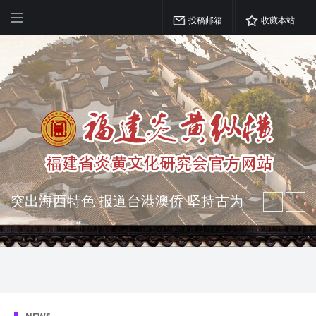
投稿邮箱
收藏本站
突出海西特色 报道台港澳侨 坚持古为
今用 力求雅俗共赏
弘扬优秀文化 振奋民族精神 介绍民族
瑰宝 宣传中华精英