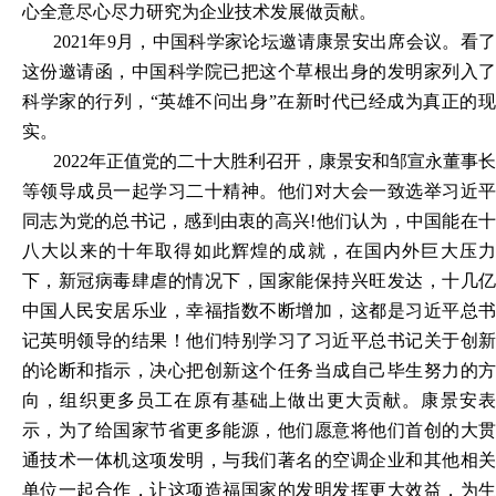
心全意尽心尽力研究为企业技术发展做贡献。
2021年9月，中国科学家论坛邀请康景安出席会议。看了
这份邀请函，中国科学院已把这个草根出身的发明家列入了
科学家的行列，“英雄不问出身”在新时代已经成为真正的现
实。
2022年正值党的二十大胜利召开，康景安和邹宣永董事长
等领导成员一起学习二十精神。他们对大会一致选举习近平
同志为党的总书记，感到由衷的高兴!他们认为，中国能在十
八大以来的十年取得如此辉煌的成就，在国内外巨大压力
下，新冠病毒肆虐的情况下，国家能保持兴旺发达，十几亿
中国人民安居乐业，幸福指数不断增加，这都是习近平总书
记英明领导的结果！他们特别学习了习近平总书记关于创新
的论断和指示，决心把创新这个任务当成自己毕生努力的方
向，组织更多员工在原有基础上做出更大贡献。康景安表
示，为了给国家节省更多能源，他们愿意将他们首创的大贯
通技术一体机这项发明，与我们著名的空调企业和其他相关
单位一起合作，让这项造福国家的发明发挥更大效益，为生