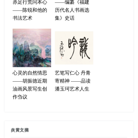
赤足行荒问本心
——编纂《福建
——陈锐和他的
历代名人书画选
书法艺术
集》史话
心灵的自然情思
艺笔写仁心 丹青
——胡振德近期
寄精神 ——品读
油画风景写生创
潘玉珂艺术人生
作刍议
炎黄文摘