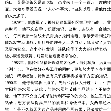
绝口，又是倒茶又是请吃饭，态度来了一个一百八十度的转
变。大娘夸康景安说：“人小本事大。”自从以后，请他修灶
的人更多了。
1979年，他参军了，被分到建阳军分区警卫排当战士。业
余时间，他不忘自学，积蓄知识。当时，连队有一台抽水
机，每日要派一位战士负责抽水拉闸送电。康景安看到这种
情况就主动请战，用杠杆原理变人工为自动，既节省了人力
又更为安全。这小小的发明，连队给予了大大的张榜表扬，
让小康备受鼓舞，对发明创造更增添信心。
1983年，他转业到福州铁路局客运段，当列车员，后又当
了列车长。他在搞好业务工作的同时，更加努力学习各方面
知识、积累经验，特到是有关节能和机械电子方面的知识。
1990年， 他停薪留职下海了。先后和合伙人开过工厂，生产
太阳能热水器，从此，与热水器的节能产品结下了不解之
缘。他下了不交出几项节能专利不罢休的决心。他边工作边
钻研，想方设法提高产品的质量和降低成本。头两年还不
错，可是不久就因为该产品使用的范围有限，经济效益一年