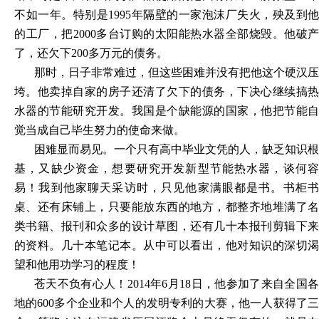
不如一年。特别是1995年隔壁的一家泡沫厂失火，殃及到他
的工厂，把2000多台订购的太阳能热水器全部烧毁。他破产
了，还欠下200多万元的债务。
那时，日子非常难过，但这些困难并没有把他这个硬汉压
垮。他卖掉自家的房子还清了欠下的债务，下决心继续搞热
水器的节能研究开发。我国是个缺能源的国家，他把节能自
觉当成自己毕生努力的使命来做。
困难显而易见。一个只有高中毕业文凭的人，缺乏知识根
基，又缺少资金，想要研究开发新型节能热水器，谈何容
易！我到他家聊天采访时，只见他家满眼都是书。书柜书
桌、还有床铺上，只要能放东西的地方，都整齐地堆满了名
类书籍、报刊和众多的设计草图，还有几十本报刊剪辑下来
的资料。几十本笔记本。从中可以看出，他对知识的深切渴
望和他用功学习的程度！
苍天不负有心人！
2014年6月18日，他参加了来自全国
地的600多个企业和个人的发明专利的大赛，他一人获得了三