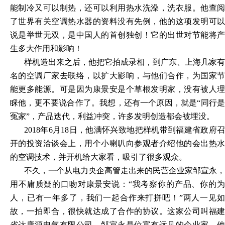
能制冷又可以制热，还可以利用热水洗澡，洗衣服。他查阅
了世界有关空调热水器的资料没有先例，他的这项发明可以
说是举世无双，是中国人的首创独创！它的出世对节能将产
生多大作用和影响！
样机造出来之后，他把它拍成录相，到广东、上海几家有
名的空调厂家去联络，以扩大影响，与他们合作，为国家节
能更多能源。可是因为康景安是个草根发明家，没有被人理
睬他，更不要说合作了。我想，还有一个原因，就是
“同行
冤家”，产品迭代，利益冲突，许多发明创造都会被埋没。
2018年6月18日，他满怀兴致地把样机带到福建省政府召
开的投资洽谈会上，用个小喇叭向参观者介绍他的会出热水
的空调技术，并开机给大家看，吸引了很多观众。
不久，一个从电力央企高管走出来的民营企业家邹宣永，
用不庸质疑的口吻对康景安说：
“我考察你的产品、你的
人，已有一年多了，我们一起合作来打拼吧！”两人一见如
故，一拍即合，很快就达成了合作的协议。这家公司叫福建
省达康源电气有限公司。邹宣永是位富有远见的企业家，他