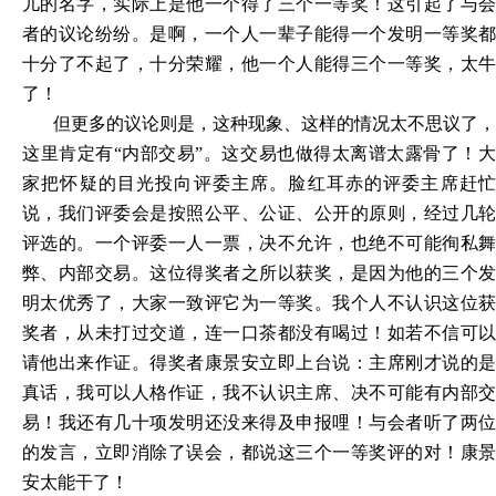
儿的名字，实际上是他一个得了三个一等奖！这引起了与会
者的议论纷纷。是啊，一个人一辈子能得一个发明一等奖都
十分了不起了，十分荣耀，他一个人能得三个一等奖，太牛
了！
但更多的议论则是，这种现象、这样的情况太不思议了，
这里肯定有
“内部交易”。这交易也做得太离谱太露骨了！
家把怀疑的目光投向评委主席。脸红耳赤的评委主席赶忙
说，我们评委会是按照公平、公证、公开的原则，经过几轮
评选的。一个评委一人一票，决不允许，也绝不可能徇私舞
弊、内部交易。这位得奖者之所以获奖，是因为他的三个发
明太优秀了，大家一致评它为一等奖。我个人不认识这位获
奖者，从未打过交道，连一口茶都没有喝过！如若不信可以
请他出来作证。得奖者康景安立即上台说：主席刚才说的是
真话，我可以人格作证，我不认识主席、决不可能有内部交
易！我还有几十项发明还没来得及申报哩！与会者听了两位
的发言，立即消除了误会，都说这三个一等奖评的对！康景
安太能干了！