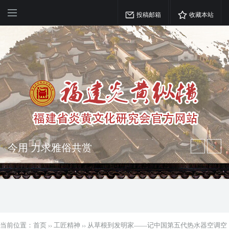
投稿邮箱
收藏本站
弘扬优秀文化 振奋民族精神 介绍民族
瑰宝 宣传中华精英
突出海西特色 报道台港澳侨 坚持古为
今用 力求雅俗共赏
当前位置：
首页
››
工匠精神
››
从草根到发明家——记中国第五代热水器空调空