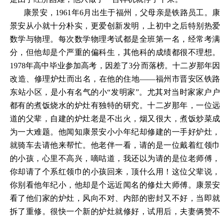
康景安，
1961年6月出生于福州，父母亲是铁路员工。
景安从小就十分朴实，更爱创新发明，上初中之后特别热爱
数学与物理。每次数学物理考试都是全班第一名，经常考满
分，但他却是个严重的偏科生，其他科的成绩都很不理想。
1978年高中毕业参加高考，因差了3分而落榜。十二岁那年因
改造、修理炉灶而出名，在他的住地——福州市晋安区铁路
东站小区，是小有名气的小“发明家”。尤其对当时家家户户
都有的煮饭烧水的炉灶有独特的研究。十二岁那年，一位远
道的父辈，自建的炉灶老是不出火，烟又很大，煮饭炒菜成
为一大难题。他闻知康景安小小年纪却修建的一手好炉灶，
就骑车去请他来帮忙。他老伴一看，请的是一位戴着红领巾
的小孩，心里不高兴，嘀咕道，我还以为请的是位老师傅，
你却请了个系红领巾的小孩回来，顶什么用！这位父辈说，
你别看他年纪小，他却是个远近闻名的修灶大师傅。康景安
看了他们家的炉灶，风向不对、内部的密封又不好，当即就
拆了重修。很快一个新的炉灶就修好，试用后，夫妻俩赞不