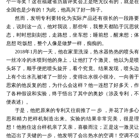
个一等奖！这在福建省历届评奖会上是绝无仅有的，就是在
全国也是少有的！为此，他高兴了好一阵子。
然而，发明专利要转化为实际产品还有很长的一段路要
走，说到这一点，他对我说，那些年，我整天都陷于沉思状
态，时时想刻刻想，走路想，坐车想；睡前想，醒来想；体
息想
吃饭想，整个人像是做梦一样，痴痴的。
2018年1月的一天，他在家里洗澡，热水器热热的喷头有
一丝冷冷的水喷到他的身上，让他打了个激灵。他以为是喷
头坏了，顺手便把喷头旋开，看个究竟。结果发现，喷头边
上有个出水孔被堵了一部分，变得出水很小很冷。一向善于
思索的他反复的想，为什么会这样？他一连想了好多天，作
了各种假设和实验，终于悟出了其中的奥妙（涉及专利，不
便表述）。
于是，他把原来的专利又往前推了一
步
，并花了许多
思和精力把样机制造出来。实验的结果非常完美，很是理
想！他抱住这台样机亲了又亲，喜极而泣；正是这一激灵让
他迈出了关键的一步，他发明了会出热水的空调！空调不仅