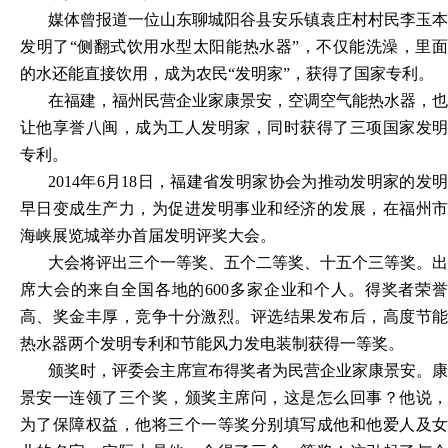
媒体曾报道一位山东聊城阳谷县安乐镇袁庄村村民李玉本
发明了
“侧翻式饮用水型太阳能热水器”，不仅能洗澡，里
的水还能直接饮用，成为农民“发明家”，获得了国家专利。
在福建，福州民营企业家康景安，空调空气能热水器，也
让他享誉八闽，成为工人发明家，同时获得了三项国家发明
专利。
2014年6月18日，福建省发明家协会为推动发明家的发明
早日变成生产力，为促进发明事业和经济的发展，在福州市
海峡展览城举办首届发明评奖大会。
大会将评出三个一等奖、五个二等奖、十五个三等奖。出
席大会的来自全国各地的
600多家企业和个人。得奖者荣
高、奖金丰厚，竞争十分激烈。评选结果发布后，高度节能
热水器两个发明专利和节能风力发电装制获得一等奖。
颁奖时，评委会主席宣布得奖者为民营企业家康景安。康
景安一连领了三个奖，颁奖主席问，这是怎么回事？他说，
为了保障权益，他将三个一等奖分别填写成他和他爱人及女