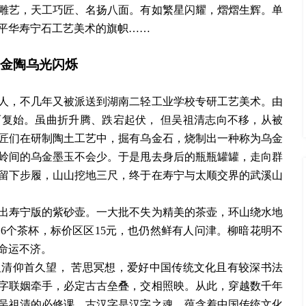
雕艺，天工巧匠、名扬八面。有如繁星闪耀，熠熠生辉。单
平华寿宁石工艺美术的旗帜
……
金陶乌光闪烁
人，不几年又被派送到湖南二轻工业学校专研工艺美术。由
而复始。虽曲折升腾、跌宕起伏，
但吴祖清志向不移，从被
匠们在研制陶土工艺中，掘有乌金石，烧制出一种称为乌金
岭间的
乌金墨玉不会少。于是甩去身后的瓶瓶罐罐，走向群
留下步履，山山挖地三尺，终于在寿宁与太顺交界的武溪山
出寿宁版的紫砂壶。一大批不失为精美的茶壶，环山绕水地
齐
6个茶杯，标价区区15元，也仍然鲜有人问津。柳暗花明不
命运不济。
祖清仰首久望，
苦思冥想，爱好中国传统文化且有较深书法
字联姻牵手，必定古古垒叠，交相照映。从此，穿越数千年
吴祖清的必修课。古汉字是汉字之魂，蕴含着中国传统文化