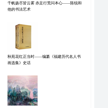
千帆扬尽皆云雾 赤足行荒问本心——陈锐和
他的书法艺术
秋苑花红正当时——编纂《福建历代名人书
画选集》史话