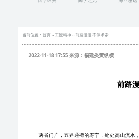
国学经典
闽学之光
海丝悠远
当前位置：
首页
››
工匠精神
››
前路漫漫 不停求索
2022-11-18 17:55 来源：福建炎黄纵横
前路
两省门户，五界通衢的寿宁，处处高山流水