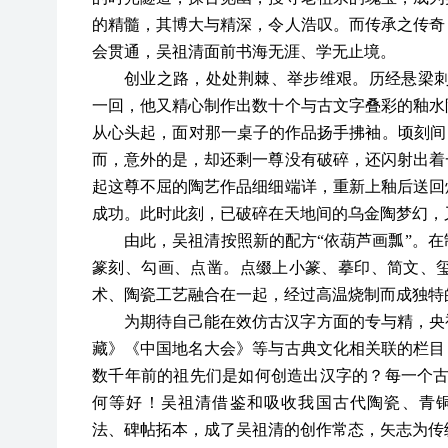
的精髓，其博大与精深，令人浩叹。而传承之传奇
会贯通，吴祖清面前书海无涯、学无止境。
创业之路，处处荆棘、举步维艰。历经悬梁
一回，他又精心制作出数十个与古文字叠彩的釉水
从心头起，面对那一桌子的作品扬手拂袖。顷刻间
而，意外的是，却还剩一尊没有破碎，还闪射出着
起这尊不屈的陶艺作品细细端详，重新上釉后送回
成功。此时此刻，已破碎在天地间的乌金陶梦幻，
由此，吴祖清按照新的配方
“依葫芦画瓢”。
篆刻、勾画、点凿。点缀上小篆、摹印、简文、
术、陶瓷工艺融合在一起，经过高温烧制而成独特
为期待自己能在效仿古汉字方面的专与精，央
藏》《中国地名大会》等与古典文化相关联的栏目
数千年前的祖先们是如何创造出汉字的？每一个
何等好！吴祖清借鉴和吸收我国古代陶瓷、青
法、碑帖拓本，成了吴祖清的创作常态，矢志为传