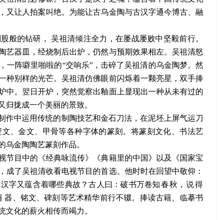
，又让人拍案叫绝。为能让古乌金陶与古汉字通今博古、融
刺股般的钻研，
吴祖清倾注全力，在屡战屡败中坚毅前行。
陶艺器皿，经烧制后出炉，仍然与预期效果相左。吴祖清怒
，一阵噼里啪啦的
“交响乐”，击碎了吴祖清的乌金陶梦。然
一种别样的光芒。吴祖清仿佛眼前闪烁着一颗亮星，双手捧
炉中。翌日开炉，突然
觉察出釉面上显现出一种从未有过的
又归拢成一个美丽的景致。
在制作中运用传统的制陶技艺和金石刀法，在泥坯上屏气运刀
玺文、金文、甲骨等各种字体的篆刻。将篆刻文化、书法艺
的乌金陶陶艺篆刻作品。
视节目中的《经典咏流传》《典籍里的中国》以及《国家宝
，成了吴祖清收看电视节目的首选。他时时在回望中敬仰：
古汉字又蕴含着哪些典故？古人曰：破书万卷
知春秋，说得
铜
器、铭文、碑刻等艺术精华前行不辍。捧读古籍、临摹书
统文化的薪火相传而竭力。