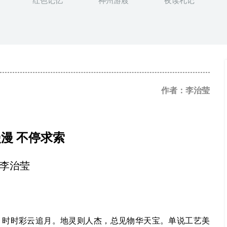
红色记忆
神州游屐
夜读札记
作者：李治莹
漫漫
不停求索
李治莹
，时时彩云追月。地灵则人杰，总见物华天宝。单说工艺美