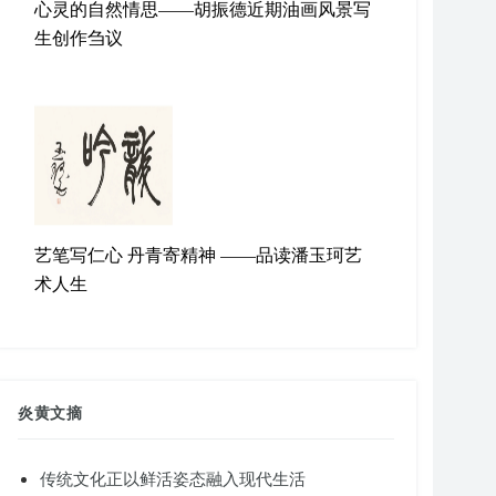
心灵的自然情思——胡振德近期油画风景写
生创作刍议
艺笔写仁心 丹青寄精神 ——品读潘玉珂艺
术人生
炎黄文摘
传统文化正以鲜活姿态融入现代生活