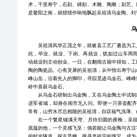
术，千里寿宁，石刻、碑刻、木雕、陶雕；刻艺、
是鳌阳之南，就猎猎作响地飘起吴祖清乌金陶、刘
乌
吴祖清风华正茂之年，就被县工艺厂遴选为工
此，毕业、就业、下岗、再就业，犹如过山车周
动就业到主动创业。一日，在翻阅古籍中得知，工
陶的陶瓷品。心有灵犀的吴祖清，从中悟出寿宁山
峰山岳，沿着先人的脚印，寻踪觅迹乌金石。峰峰
岭中喜获乌金石。
从乌金石研制出乌金陶，又在乌金陶土中试制
进军省城，却身在闹市无人问。即便一只茶壶配
常有，山穷水尽总相随的吴祖清，自叹福气浅薄、
在一个繁星铺满天穹、月待归圆的夜晚，吴
底蕴的他，一个灵感飞至：倘若能让乌金陶与古汉
的时光隧道，探古觅幽，搜寻老祖宗的瑰宝，成为