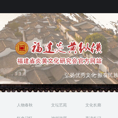
弘扬优秀文化 振奋民族
突出海西特色 报道台港
人物春秋
文坛艺苑
文化长廊