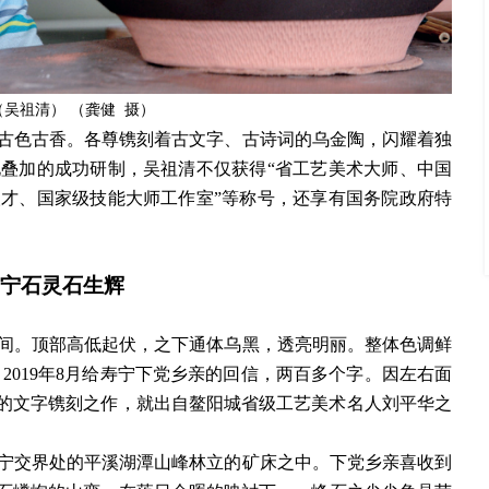
（吴祖清）
（
龚健
摄）
古色古香。各尊镌刻着古文字、古诗词的乌金陶，闪耀着独
化叠加的成功研制，吴祖清不仅获得
“省工艺美术大师、中国
才、国家级技能大师工作室”等称号，还享有国务院政府特
宁石灵石生辉
间。顶部高低起伏，之下通体乌黑，透亮明丽。整体色调鲜
2019年8月给寿宁下党乡亲的回信，两百多个字。因左右面
气的文字镌刻之作，就出自鳌阳城省级工艺美术名人刘平华之
宁交界处的平溪湖潭山峰林立的矿床之中。下党乡亲喜收到