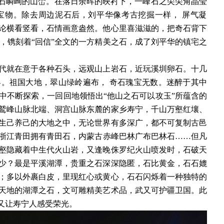
奇石嶙峋的山峦。在落日余晖的映衬下，一峰石之尖尖角晶莹
宝物。除去周边泥石后，刘平华像考古挖掘一样，
屏气凝
论横看竖看，石情画意盎然。他心里喜滋滋的，把奇石背下
琢，镌刻着“回信”全文的一方精美之石，成了刘平华的镇宅之
代就在意于各种石头，远观山上岩石，近玩溪圳卵石。十几
界。祖国大地，翠山绿岭遍布，
奇石瑰宝无数。迷醉于其中
中不断探索，一回回地领悟出
“他山之石可以攻玉”所蕴含的
鹫峰山脉北端、洞宫山脉东麓的家乡寿宁，千山万壑红壤、
生己养己的大地之中，无论世界有多深广，都不可复制古邑
浙江青田拥有青田石，内蒙古赤峰巴林广布巴林石……但凡
壑隐藏着中生代火山岩，又逢晚侏罗纪火山喷发时，石破天
少？最是平溪湖潭，贵重之石深深隐匿，石比黄金，石石媲
；多以外裹白皮，里现红心或黄心，石石闪烁着一种独特的
天地的湖潭之石，文可雕精美艺术品，武又可护疆卫国。此
又让寿宁人感受荣光。