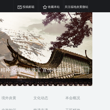
投稿邮箱
收藏本站
关注福地炎黄微站
精神 介绍民族瑰宝 宣传中华精英
澳侨 坚持古为今用 力求雅俗共赏
境外炎黄
文化动态
本会概况