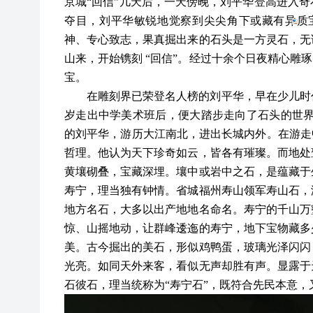
京城
“回信”几天后，一天傍晚，刘平华登高进入
夺目，刘平华敏锐地觉察到尖尖角
下或藏有异质
神、专心致志，果真掘出来的石头是一方灵石，无
山来，开始镌刻
“回信”。经过十余个日夜精心雕
宝。
在雕刻界已荣登名人榜的刘平华，早在少儿时
岁走出中学美术班后，便大踏步走向了石头的世
的刘平华，游历大江南北，进出长城内外。在游走
哲理。他认为天下珍奇如云，皆各有璀璨。而地处
黄壤砌叠，宝藏深埋。壤中或岩中之石，是蕴藏于
寿宁，理当独有钟情。省城福州寿山领军寿山石，
地方名石，大多以出产地地名命名。寿宁的千山万
惊、山摇地动，让群峰逶迤的寿宁，地下宝物藏多
美。古今掘出的美石，形似鸡鸭蛋，玻璃光泽闪闪
光亮。如同天外来客，看似无声却胜有声。显露于
石彼石，理当统称为“寿宁石”，既符合先民本意，