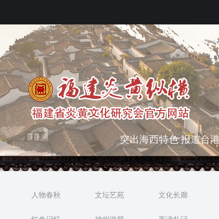
突出海西特色 报道台港
弘扬优秀文化 振奋民族
人物春秋
文坛艺苑
文化长廊