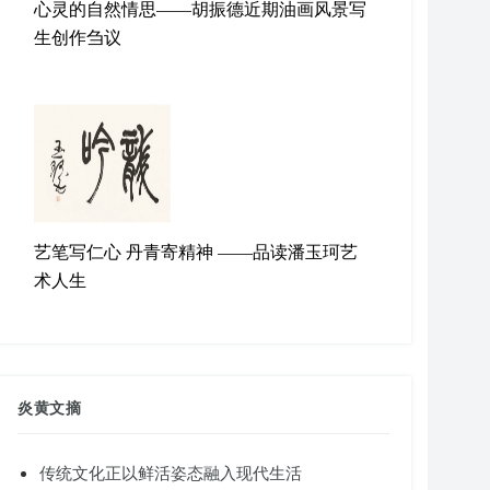
心灵的自然情思——胡振德近期油画风景写
生创作刍议
艺笔写仁心 丹青寄精神 ——品读潘玉珂艺
术人生
炎黄文摘
传统文化正以鲜活姿态融入现代生活