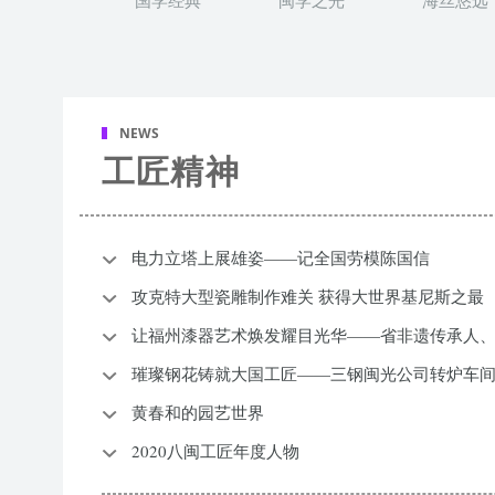
国学经典
闽学之光
海丝悠远
NEWS
工匠精神
电力立塔上展雄姿——记全国劳模陈国信
攻克特大型瓷雕制作难关 获得大世界基尼斯之最
让福州漆器艺术焕发耀目光华——省非遗传承人
璀璨钢花铸就大国工匠——三钢闽光公司转炉车
黄春和的园艺世界
2020八闽工匠年度人物