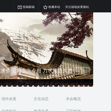
投稿邮箱
收藏本站
关注福地炎黄微站
澳侨 坚持古为今用 力求雅俗共赏
精神 介绍民族瑰宝 宣传中华精英
境外炎黄
文化动态
本会概况