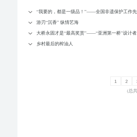
“我要的，都是一级品！”——全国非遗保护工作
游刃“沉香” 纵情艺海
大桥永固才是“最高奖赏”——“亚洲第一桥”设计
乡村最后的榨油人
1
2
(总共