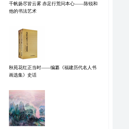
千帆扬尽皆云雾 赤足行荒问本心——陈锐和
他的书法艺术
秋苑花红正当时——编纂《福建历代名人书
画选集》史话