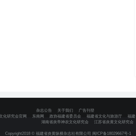
杂志公告
关于我们
广告刊登
文化研究会官网
东南网
政协福建省委员会
福建省文化与旅游厅
福建
湖南省炎帝神农文化研究会
江苏省炎黄文化研究会
Copyright2018 © 福建省炎黄纵横杂志社有限公司 闽ICP备18029667号-1