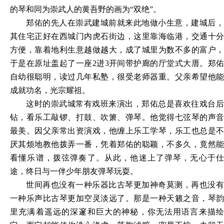
的琴和同为崇武人的黄吾野的画为
“双绝”。
郑佑的先人在崇武建城前就来此地做小生意，建城后，
其住宅正好在西城门内虎石街边，这里靠海临港，交通十分
方便，靠着地利生意越做越大，成了城里为数不多的富户，
于是在原址盖起了一座
2进3开间带护廊的厅堂式大厝。郑
自幼很聪明，读过几年私塾，很受老师器重。父亲希望他能
成就功名，光宗耀祖。
这时的崇武城常有戏班来演出，郑佑总是喜欢往戏台后
钻，看乐工敲锣、打鼓、吹箫、弹琴。他觉得七弦琴的声音
最美。因父亲常出资演戏，他缠上乐工学琴，乐工也总是不
厌其烦地教他拨弄一番，凭着郑佑的聪颖，不多久，竟然能
看懂乐谱，拨弦弹奏了。从此，他迷上了弹琴，无心于仕
途，终日与一伴少年朋友弹琴玩耍。
世间再也没有一种乐器比古琴更加神奇莫测，再也没有
一种乐声比古琴更加空灵淡远了。那是一种天籁之音，琴韵
里充满着遥远的深邃和巨大的神秘，你无法用语言来描绘