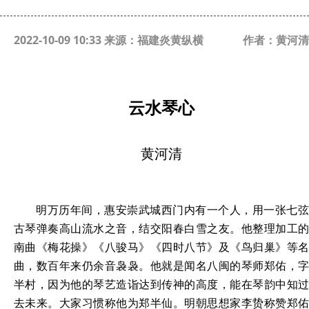
2022-10-09 10:33 来源：福建炎黄纵横
作者：黄河清
云水琴心
黄河清
明万历年间，惠安崇武城西门内有一个人，用一张七弦
古琴弹奏高山流水之音，结交阳春白雪之友。他整理加工的
南曲《梅花操》《八骏马》《四时八节》及《鸟归巢》等名
曲，数百年来仍余音袅袅。他就是闻名八闽的琴师郑佑，字
半村，因为他的琴艺造诣达到传神的高度，能在琴韵中知过
去未来。大家习惯称他为郑半仙。明朝思想家李贽称赞郑佑