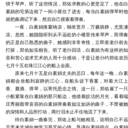
情于琴声。听了这些情况，郑佑求教的心更坚定了，他在白
素娟的宅第边租了一间小屋住了进去，每当白素娟弹琴时他
就把曲调记下来，然后自己摸索着弹奏。
一夜，白素娟推窗纳凉，独坐赏月，万籁俱静，尤觉凄
凉。忽然，她隐隐听到从不远处的小楼里传来琴声，而弹奏
的正是自己熟悉的曲子。她感到非常奇怪，立即差老仆前去
打探，郑佑如实相告。听了老仆回话，白素娟为有这样的知
音和苦心追求艺术的人而十分感动，于是让老仆约郑佑农历
七月十五在珠江江心的船上会面。
原来七月十五是白素娟丈夫的忌日，每年这一晚，白素
娟都会坐船到寂静的江心，在船头设下香案，对着大江上
香、奠酒、弹琴，以寄托思念之情。这一日，郑佑雇了一只
小船紧靠在白素娟的那只船边，他借着皎洁的月光，看着端
庄秀丽面带哀容的白素娟弹奏着如泣如诉的曲子，不禁被她
的深情和人品所打动，两行泪水止不住地流了下来。
待白素娟一曲奏完，郑佑上船与她相见，说明自己不远
千里来羊城向她学习琴艺的心情，恳请白素娟指点。白素娟