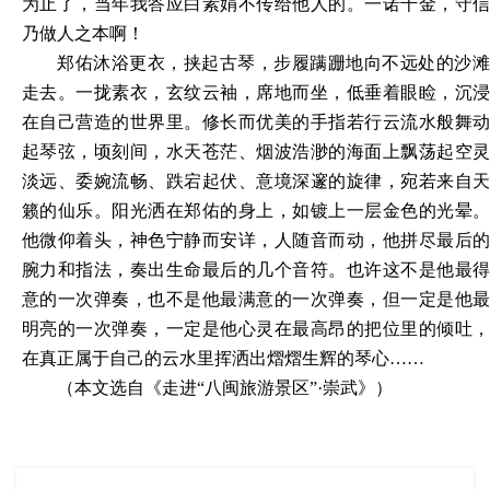
为止了，当年我答应白素娟不传给他人的。一诺千金，守信
乃做人之本啊！
郑佑沐浴更衣，挟起古琴，步履蹒跚地向不远处的沙滩
走去。一拢素衣，玄纹云袖，席地而坐，低垂着眼睑，沉浸
在自己营造的世界里。修长而优美的手指若行云流水般舞动
起琴弦，顷刻间，水天苍茫、烟波浩渺的海面上飘荡起空灵
淡远、委婉流畅、跌宕起伏、意境深邃的旋律，宛若来自天
籁的仙乐。阳光洒在郑佑的身上，如镀上一层金色的光晕。
他微仰着头，神色宁静而安详，人随音而动，他拼尽最后的
腕力和指法，奏出生命最后的几个音符。也许这不是他最得
意的一次弹奏，也不是他最满意的一次弹奏，但一定是他最
明亮的一次弹奏，一定是他心灵在最高昂的把位里的倾吐，
在真正属于自己的云水里挥洒出熠熠生辉的琴心
……
（本文选自《走进
“八闽旅游景区”
·
崇武
》）