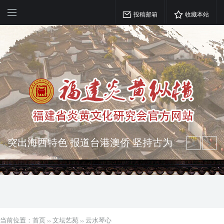
投稿邮箱
收藏本站
弘扬优秀文化 振奋民族精神 介绍民族
瑰宝 宣传中华精英
突出海西特色 报道台港澳侨 坚持古为
今用 力求雅俗共赏
当前位置：
首页
››
文坛艺苑
››
云水琴心