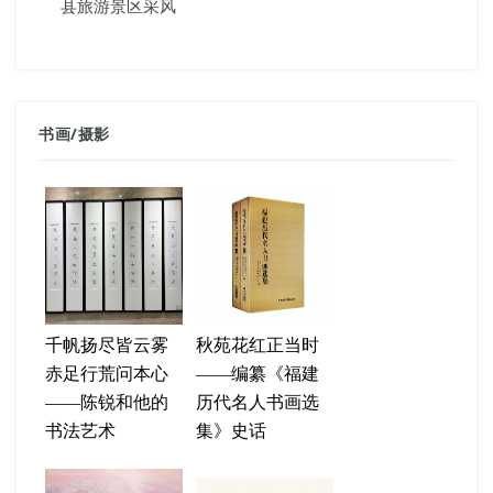
县旅游景区采风
书画
/
摄影
千帆扬尽皆云雾
秋苑花红正当时
赤足行荒问本心
——编纂《福建
——陈锐和他的
历代名人书画选
书法艺术
集》史话