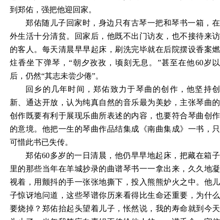
到郑佑，强把他迎回家。
郑佑随儿子回家时，身边只有古琴一把和琴书一箱，在
外生活十分清贫。回家后，他既不出门访友，也不接待来访
的客人。每天清晨早早起床，刷洗完毕就在后院摆设香案燃
炷香坐下弹琴，
“朝夕孜孜，顷刻无息。”甚至在他60岁
后，仍然“其志未尝少倦”。
回乡的几年时间，郑佑致力于琴曲的创作，他坚持创
新、通达开放，认为纯真自然的音乐最为美妙，主张琴曲的
创作既要有利于展现乐曲所表述的内容，也要符合琴曲创作
的意境。他把一生的琴曲作品结集成《南曲集成》一书，只
可惜此书已失传。
郑佑
60多岁的一日清晨，他仍早早地起床，把藏在箱
里的那些当年在羊城抄录的曲谱琴书一一拿出来，久久地凝
视着，用颤抖的手一张张地撕下，投入熊熊炉火之中。他儿
子惊讶地问道，这些琴谱你历来看得比生命还重要，为什么
要烧掉？郑佑抬起头望着儿子，怅然说，我的寿命就到今天