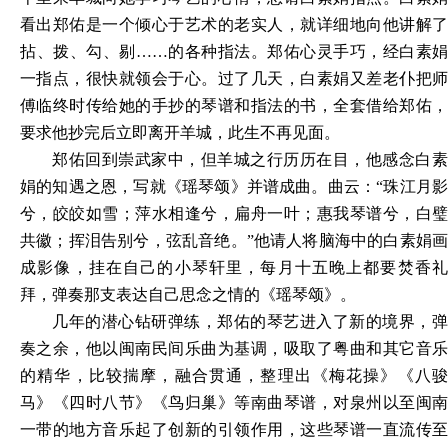
看出郑佑是一个倾心于艺术的老实人，就详细地向他讲解了
拈、拨、勾、剔
……的各种指法。郑佑心灵手巧，经白素娟
一指点，很快就领会于心。过了几天，白素娟又差老仆把师
傅临终时传给她的手抄的琴谱和指法的书，全套借给郑佑，
要求他抄完后立即离开羊城，此生不再见面。
郑佑回到崇武家中，但羊城之行历历在目，他感念白素
娟的知遇之恩，写就《瑶琴颂》并谱成曲。曲云：
“珠江月
兮，皎皎如雪；萍水相逢兮，扁舟一叶；惠我琴谱兮，白璧
共徽；挥泪告别兮，弦乱音绝。”他请人将脑海中的白素娟画
成影像，挂在自己的小琴轩里，每月十五晚上都要焚香礼
拜，弹奏那支表达自己思念之情的《瑶琴颂》。
几年的潜心钻研弹练，郑佑的琴艺进入了新的境界，弹
奏之余，他以闽南民间乐曲为基调，吸取了粤曲和其它音乐
的精华，比较揣摩，融合贯通，整理出《梅花操》《八骏
马》《四时八节》《鸟归巢》等南曲琴谱，对泉州以至闽南
一带的地方音乐起了创新的引领作用，这些琴谱一直流传至