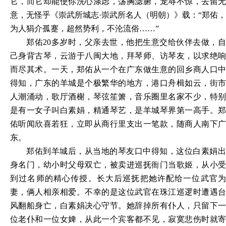
它，而它却能使你洗心涤虑，荡胸滤腑，宠辱不惊，去留无
意，无怪乎《崇武所城志
·崇武所名人（明朝）》载：“郑佑，
为人狷介孤蹇，超然势利，不沦流俗……”
郑佑
20多岁时，父亲去世，他把生意交给伙伴去做，
己身背古琴，云游于八闽大地，拜琴师、访琴友，以求绝响
而尽其术。一天，郑佑从一个在广东做生意的回乡商人口中
得知，广东的羊城是个极繁华的地方，港口舟楫如云，街市
人潮涌动，歌厅酒榭，琴弦笙箫，音乐圈里名家不少，特别
是有一女子叫白素娟，精通琴艺，是羊城琴界第一高手。郑
佑听闻欣喜若狂，立即从商行里支出一笔款，随商人南下广
东。
郑佑到羊城后，从当地的琴友口中得知，这位白素娟出
身名门，幼小时父母双亡，被卖进巡抚衙门当歌姬，从小受
到过名师的精心传授。长大后巡抚把她许配给一位武官为
妻，俩人相亲相爱。不幸的是这位武官在珠江巡逻时遭遇台
风翻船身亡，白素娟决心守节。她辞掉所有仆人，只留下一
位老仆和一位女婢，从此一个宾客都不见，寂寞悲伤时就寄