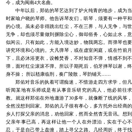
今，成为闽南
4大名曲。
中年以后，郑佑的琴艺达到了炉火纯青的地步，成为当
时家喻户晓的琴师。他告诉琴友们，听琴，须要有一种平和
的心境。虽未必非得跳出红尘，不在三界，与人无争，与世
无争，却也须尽量做到摒除尘心，御却俗务，心如止水，意
似闲云。只有如此，方能入境达妙，物我两忘。而弹琴也要
讲究环境和心境的。大凡弹琴，或在虚室闲庭，或在竹前月
下，且必沐浴更衣，设帷焚香，不对知音不弹，情感不到不
弹，面对红尘滚滚不弹。所以子期死后，伯牙摔琴以谢，终
身不操；
所以嵇康临刑，奏广陵散，琴韵铺天
……
郑佑对音乐的执着可谓痴迷，不惜游走四方求学，但凡
听闻某地有乐师或是有从事音乐研究的高人，他必前往求
教。就这样郑佑在外地遨游了
30多年，就像断了线的风筝
全然没想到回家。郑佑的儿子很有孝心，多方托外出经商的
乡人打探父亲的消息，劝他回家，然而全然杳无音讯。想到
父亲年事已高，再这样让他一个人在外漂泊，实在于心不
忍，于是自己带上盘缠，踏上寻父之路。几经周折，终于找