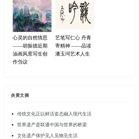
心灵的自然情思
艺笔写仁心 丹青
——胡振德近期
寄精神 ——品读
油画风景写生创
潘玉珂艺术人生
作刍议
炎黄文摘
传统文化正以鲜活姿态融入现代生活
世界遗产是联通中国与世界的桥梁
文化遗产保护见人见物见生活