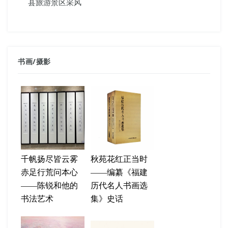
县旅游景区采风
书画
/
摄影
千帆扬尽皆云雾
秋苑花红正当时
赤足行荒问本心
——编纂《福建
——陈锐和他的
历代名人书画选
书法艺术
集》史话