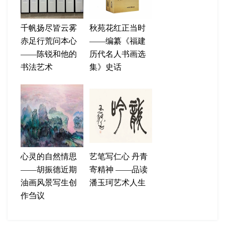
千帆扬尽皆云雾
秋苑花红正当时
赤足行荒问本心
——编纂《福建
——陈锐和他的
历代名人书画选
书法艺术
集》史话
心灵的自然情思
艺笔写仁心 丹青
——胡振德近期
寄精神 ——品读
油画风景写生创
潘玉珂艺术人生
作刍议