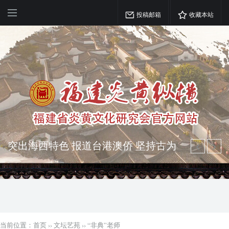
投稿邮箱
收藏本站
弘扬优秀文化 振奋民族精神 介绍民族
瑰宝 宣传中华精英
突出海西特色 报道台港澳侨 坚持古为
今用 力求雅俗共赏
当前位置：
首页
››
文坛艺苑
››
“非典”老师