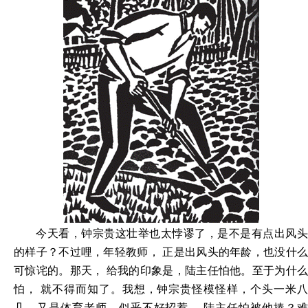
今天看，钟宗贵这壮举也太悖谬了，是不是有点出风头
的样子？不过哩，年轻教师， 正是出风头的年龄，也没什么
可惊诧的。那天， 给我的印象是，陆主任怕他。至于为什么
怕， 就不得而知了。我想，钟宗贵怪模怪样，个头一米八
几，又是体育老师，似乎不好招惹， 陆主任怕被他揍？难