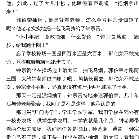
他。如此，过了大几十秒，他暗哑着声调道：“把烟拿出
来！”
郭伯荣抽烟，倒是背着老师，怎么会被钟宗贵知道了
呢？他老老实实地把一包飞马掏给了钟宗贵。
“
小小年纪，竟敢抽烟，什么货色！” 钟宗贵骂道，“跑
步，给我跑十圈！”
忘了学校操场一圈是四百米还是六百米， 郭伯荣不敢抗
命，只得吭哧吭哧地跑步去了。
钟宗贵坐在操场边上晒太阳，抽飞马烟。郭伯荣才跑两
三圈，大约钟老师也抽够了吧， 就扬长而去。郭伯荣不敢造
次，钟宗贵不在时， 还真是没有短斤少两地跑完了十圈。
那天一定是没烟抽了，钟宗贵特地来逮郭伯荣。几十年
后与钟老师聚会，我问了是不是这样，他承认是的。
那时兴“开门办学”，学工学农学军。我们学校在郊外有
一校办农场，供学生学农用。一学农就是几个月。钟老师带
着两个班去农场。我们的任务是挖山，种蓖麻。通常， 钟宗
贵自己不干活，像工头一样坐在高处抽烟、晒太阳，看我们