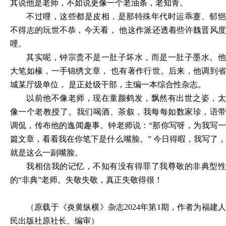
其说他是老师，不如说更像一个老油条，老知青。
不过哩，这些都是皮相，是那特殊年代时运乖蹇、郁悒
不得志的玩世不恭，今天看， 他这作派还透着些许魏晋风度
哩。
其实呢，钟宗贵不是一肚子坏水，而是一肚子墨水。他
大笔如椽，一手锦绣文章， 也有著作行世。后来，他调到省
城某厅级单位， 是正处级干部，主编一本综合性杂志。
以前他不像老师，现在童颜鹤发，飘然有出世之姿，太
像一个老教授了。我们喝酒、茶叙，我每每如数家珍，语带
调侃，传布他的逸闻趣事。钟老师说：“那你写呀，为我写一
篇文章，看看我在你笔下是什么嘴脸。” 今日得暇，我写了，
就是这么一副嘴脸。
我相信我的记忆，不知有没有得罪了我尊敬的非典型性
的“非典”老师。失敬失敬，真正失敬得很！
（原载于《炎黄纵横》杂志2024年第1期，作者为福建人
民出版社原社长、编审）