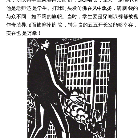
他是老师还 是学生。打球时头发仿佛在风中飘扬，满脑 袋的
与众不同，如不羁的旗帜。当时，学生要是穿喇叭裤都被视
作奇装异服而被剪掉裤 管，钟宗贵的五五开长发能够幸存，
实在也 是万幸！