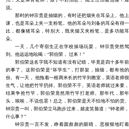
说。
那时的钟宗贵是抽烟的，有时还把烟夹在耳朵上。他上
课，也是耳朵上夹一支粉笔。他的耳朵与刘备的耳朵有得一
比，都像猪耳朵，特别大，既夹烟又夹粉笔，是多功能耳
朵。
一天，几个寄宿生正在学校操场玩耍， 钟宗贵突然驾
到。他远远地吆喝：“郭伯荣， 过来！”
郭伯荣这名字我不知道有没有记错，毕竟是四十多年前
的事了。这郭伯荣是“坏学生”，打群架，抽烟，都有他的
份。有一天， 他拖着一根两米长的竹竿到教室，英语老师很
生气，让他把竹竿扔掉。郭伯荣不干。英语老师就过来要，
结果争抢竹竿，郭伯荣竟然用竹竿打老师。那年代，那年
头，唉唉，不说也罢！总之，郭伯荣是天不怕地不怕的货。
钟宗贵一叫，郭伯荣立马跑步过来，嬉皮笑脸道：“钟老师，
什么事？”
钟宗贵一言不发，睁着圆彪彪的眼睛， 恶狠狠地盯着