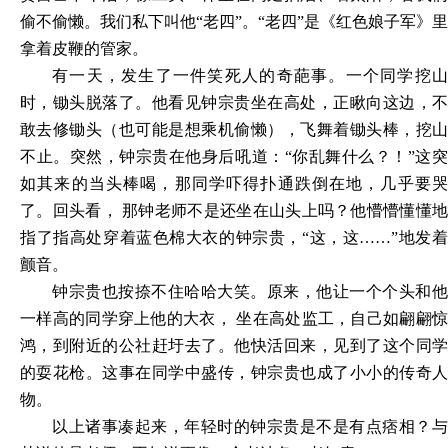
偷不偷懒。我们私下叫他“老四”。“老四”是《红色娘子军》里
拿着皮鞭的管家。
有一天，发生了一件笑死人的奇葩事。一个同学挖山
时，锄头脱落了。他看见钟宗贵坐在高处，正瞅向这边，不
敢去修锄头（也可能是想乘机偷懒），飞舞着锄头棒，挖山
不止。突然，钟宗贵在他身后吼道：“你乱舞什么？！”这突
如其来的当头棒喝，那同学吓得扑通跌倒在地，几乎要哭
了。回头看， 那钟老师不是还坐在山头上吗？他懵懵懂懂地
指了指高处穿着蓝色棉大衣的钟宗贵，“这，这……”地发着
颤音。
钟宗贵也按捺不住哈哈大笑。原来，他让一个个头和他
一样高的同学穿上他的大衣， 坐在高处监工，自己如翩翩惊
鸿，到附近的公社赶圩去了。他快活回来，见到了这个同学
的耍花枪。这事在同学中盛传，钟宗贵也成了小小的传奇人
物。
以上诸事凑起来，年轻时的钟宗贵是不是有点痞相？与