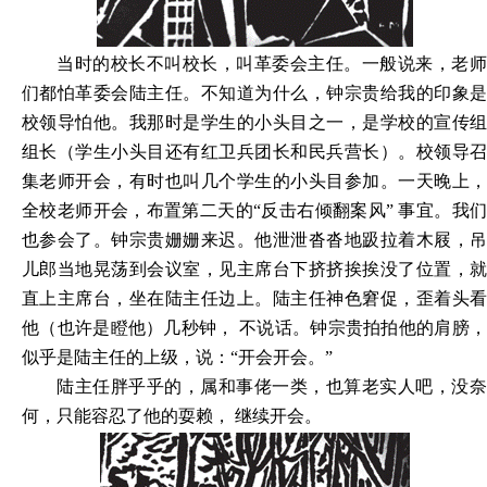
当时的校长不叫校长，叫革委会主任。一般说来，老师
们都怕革委会陆主任。不知道为什么，钟宗贵给我的印象是
校领导怕他。我那时是学生的小头目之一，是学校的宣传组
组长（学生小头目还有红卫兵团长和民兵营长）。校领导召
集老师开会，有时也叫几个学生的小头目参加。一天晚上，
全校老师开会，布置第二天的“反击右倾翻案风” 事宜。我们
也参会了。钟宗贵姗姗来迟。他泄泄沓沓地趿拉着木屐，吊
儿郎当地晃荡到会议室，见主席台下挤挤挨挨没了位置，就
直上主席台，坐在陆主任边上。陆主任神色窘促，歪着头看
他（也许是瞪他）几秒钟， 不说话。钟宗贵拍拍他的肩膀，
似乎是陆主任的上级，说：“开会开会。”
陆主任胖乎乎的，属和事佬一类，也算老实人吧，没奈
何，只能容忍了他的耍赖， 继续开会。