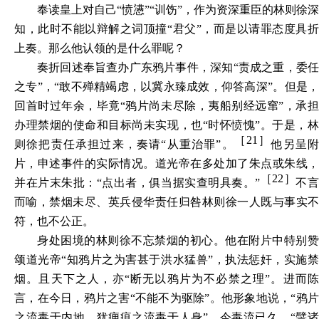
奉读皇上对自己“愤懑”“训饬”，作为资深重臣的林则徐深
知，此时不能以辩解之词顶撞“君父”，而是以请罪态度具折
上奏。那么他认领的是什么罪呢？
奏折回述奉旨查办广东鸦片事件，深知“
责成之重，委
之专
”，“
敢不殚精竭虑，以冀永臻成效，仰答高深
”。但是
回首时过年余，毕竟“
鸦片尚未尽除，夷船别经远窜
”，承
办理禁烟的使命和目标尚未实现，也“
时怀愤愧
”。于是，
［21］
则徐把责任承担过来，奏请“
从重治罪
”。
他另呈
片，申述事件的实际情况。道光帝在多处加了朱点或朱线，
［22］
并在片末朱批：“
点出者，俱当据实查明具奏。
”
不
而喻，禁烟未尽、英兵侵华责任归咎林则徐一人既与事实不
符，也不公正。
身处困境的林则徐不忘禁烟的初心。他在附片中特别赞
颂道光帝“
知鸦片之为害甚于洪水猛兽
”，执法惩奸，实施
烟。且天下之人，亦“
断无以鸦片为不必禁之理
”。进而
言，在今日，鸦片之害“
不能不为驱除
”。他形象地说，“
鸦
之流毒于内地，犹痈疽之流毒于人身
”。今毒流已久，“
譬