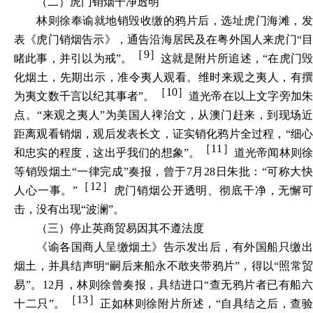
（二）虎门销烟干净透明
林则徐奉谕就地销毁收缴的鸦片后，选址虎门海滩，发
表《虎门销烟告示》，通告沿海居民及在粤外国人来虎门“
［9］
睹此事，并引以为戒
”。
这就是附片所追述，“
在虎门
化烟土，先期出示，准令夷人观看。维时来观之夷人，有撰
［10］
为夷文数千言以纪其事者
”。
道光帝在以上文字旁加
点。“来观之夷人”为美国人禆治文，从澳门赶来，到现场近
距离观看销烟，观后发表长文，证实销化鸦片全过程，“
细
［11］
和忠实的程度，这出乎我们的想象
”。
道光帝闻林则
等销毁烟土“一律完成”奏报，曾于7月28日朱批：“
可称大
［12］
人心一事
。”
虎门销烟公开透明、彻底干净，无懈
击，没有出现“波澜”。
（三）停止英商贸易因其不遵法度
《谕各国商人呈缴烟土》告示发出后，有外国船只缴出
烟土，并具结声明“嗣后来船永不敢夹带鸦片”，得以“照常贸
易”。12月，林则徐曾奏报，具结进口“
查无鸦片者已有船
［13］
十二只
”。
正如林则徐附片所述，“自具结之后，查