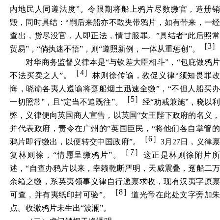
内地民人同遵法度”。令限期将船上鸦片尽数缴官，造册销
毁，同时具结：“
嗣后来船亦不敢夹带鸦片，如有带来，一
查出，货尽没官，人即正法，情甘服罪
。”具结者“
此后照
［3］
贸易
”，“
倘执迷不悟
”，则“
遵照新例，一体从重惩创
”。
对华商务监督义律本是“
与钦差大臣相斗
”，“
包庇做鸦
［4］
不法买卖之人
”。
林则徐传谕，敦促义律“须知畏罪
悔，晓谕各夷人遵谕将趸船烟土迅速全缴”，“
不但人船买
［5］
一切照常
”，且“
定当不追既往
”。
经“劝戒兼施”，晓以
弊，义律便向英国商人宣告，以英国“女王陛下政府的名义，
并代表政府，责令在广州的”英国臣民，“
将他们各自掌管
［6］
鸦片即行缴出，以便转交中国政府
”。
3
月27日，义律
［7］
复林则徐，“
情愿呈缴鸦片
”。
这正是林则徐附片
述，“自查办鸦片以来，幸赖乾断严明，天威震叠，趸船二万
余箱之缴，系英夷领事义律自行递禀求收，现有汉夷字原禀
［8］
可查，并有夷纸印封可验”。
道光帝在此处文字旁加朱
点。收缴鸦片未生出“波澜”。