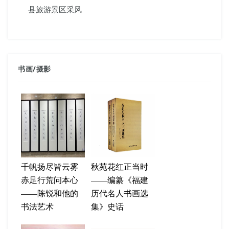
县旅游景区采风
书画
/
摄影
千帆扬尽皆云雾
秋苑花红正当时
赤足行荒问本心
——编纂《福建
——陈锐和他的
历代名人书画选
书法艺术
集》史话