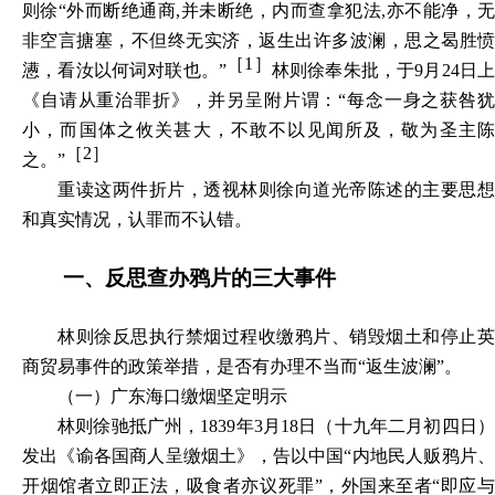
则徐“
外而断绝通商,并未断绝，内而查拿犯法,亦不能净，
非空言搪塞，不但终无实济，返生出许多波澜，思之曷胜愤
［1］
懑，看汝以何词对联也。
”
林则徐奉朱批，于9月24日
《自请从重治罪折》，并另呈附片谓：“
每念一身之获咎
小，而国体之攸关甚大，不敢不以见闻所及，敬为圣主陈
［2］
之。
”
重读这两件折片，透视林则徐向道光帝陈述的主要思想
和真实情况，认罪而不认错。
一、反思查办鸦片的三大事件
林则徐反思执行禁烟过程收缴鸦片、销毁烟土和停止英
商贸易事件的政策举措，是否有办理不当而“返生波澜”。
（一）广东海口缴烟坚定明示
林则徐驰抵广州，1839年3月18日（十九年二月初四日）
发出《谕各国商人呈缴烟土》，告以中国“内地民人贩鸦片、
开烟馆者立即正法，吸食者亦议死罪”，外国来至者“即应与