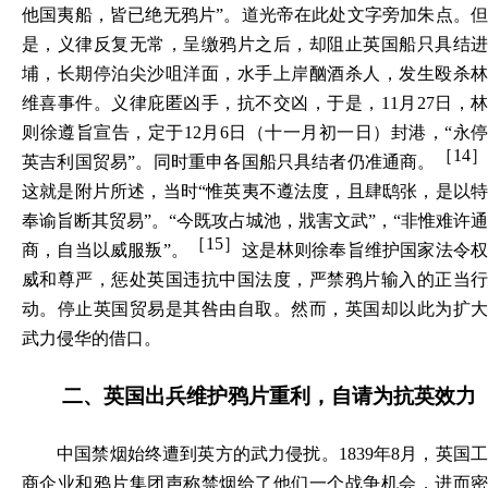
他国夷船，皆已绝无鸦片”。道光帝在此处文字旁加朱点。但
是，义律反复无常，呈缴鸦片之后，却阻止英国船只具结进
埔，长期停泊尖沙咀洋面，水手上岸酗酒杀人，发生殴杀林
维喜事件。义律庇匿凶手，抗不交凶，于是，11月27日，林
则徐遵旨宣告，定于12月6日（十一月初一日）封港，“
永停
［14
英吉利国贸易
”。同时重申各国船只具结者仍准通商。
这就是附片所述，当时“惟英夷不遵法度，且肆鸱张，是以特
奉谕旨断其贸易”。“今既攻占城池，戕害文武”，“
非惟难许通
［15］
商，自当以威服叛
”。
这是林则徐奉旨维护国家法令
威和尊严，惩处英国违抗中国法度，严禁鸦片输入的正当行
动。停止英国贸易是其咎由自取。然而，英国却以此为扩大
武力侵华的借口。
二、英国出兵维护鸦片重利，自请为抗英效力
中国禁烟始终遭到英方的武力侵扰。1839年8月，英国工
商企业和鸦片集团声称禁烟给了他们一个战争机会，进而密