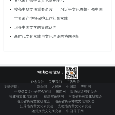
文化遗产保护见人见物见生活
擦亮中华文明重要名片——习近平文化思想引领中国
世界遗产申报保护工作壮阔实践
追寻中国文学的集体认同
新时代文化实践与文化理论的协同创新
福地炎黄微站：
杂志公告
关于我们
广告刊登
友情链接：
新华网
人民网
中国网
光明网
中华炎黄文化研究会官网
东南网
政协福建省委员会
福建省文化与旅游厅
福建省侨联网
河南省炎黄文化研究会
湖北省炎黄文化研究会
湖南省炎帝神农文化研究会
江苏省炎黄文化研究会
安徽省炎黄文化研究会
随州炎黄文化研究会
中国·朱子网