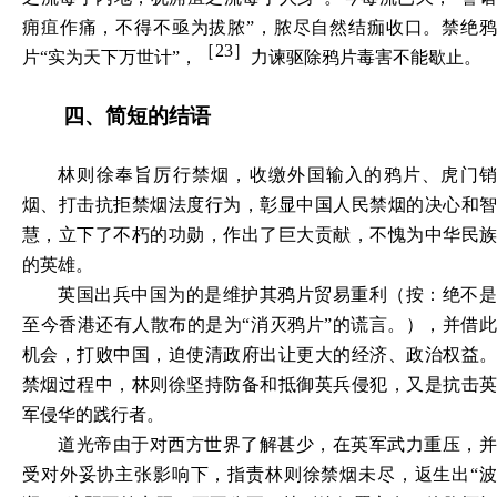
痈疽作痛，不得不亟为拔脓
”，脓尽自然结痂收口。禁绝
［23］
片“
实为天下万世计
”，
力谏驱除鸦片毒害不能歇止。
四、简短的结语
林则徐奉旨厉行禁烟，收缴外国输入的鸦片、虎门销
烟、打击抗拒禁烟法度行为，彰显中国人民禁烟的决心和智
慧，立下了不朽的功勋，作出了巨大贡献，不愧为中华民族
的英雄。
英国出兵中国为的是维护其鸦片贸易重利（按：绝不是
至今香港还有人散布的是为“消灭鸦片”的谎言。），并借此
机会，打败中国，迫使清政府出让更大的经济、政治权益。
禁烟过程中，林则徐坚持防备和抵御英兵侵犯，又是抗击英
军侵华的践行者。
道光帝由于对西方世界了解甚少，在英军武力重压，并
受对外妥协主张影响下，指责林则徐禁烟未尽，返生出“波