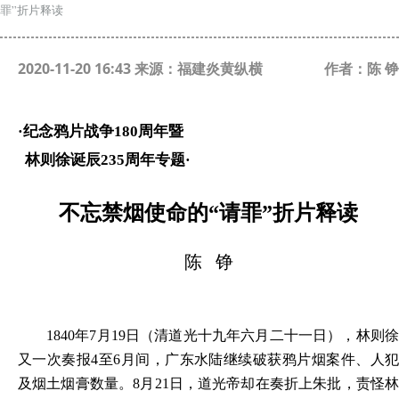
罪”折片释读
2020-11-20 16:43 来源：福建炎黄纵横
作者：陈 铮
·纪念鸦片战争180周年暨
林则徐诞辰235周年专题·
不忘禁烟使命的“请罪”折片释读
陈 铮
1840
年7月19日
（清道光十九年六月二十一日），林则
又一次奏报4至6月间，广东水陆继续破获鸦片烟案件、人犯
及烟土烟膏数量。8月21日，道光帝却在奏折上朱批，责怪林