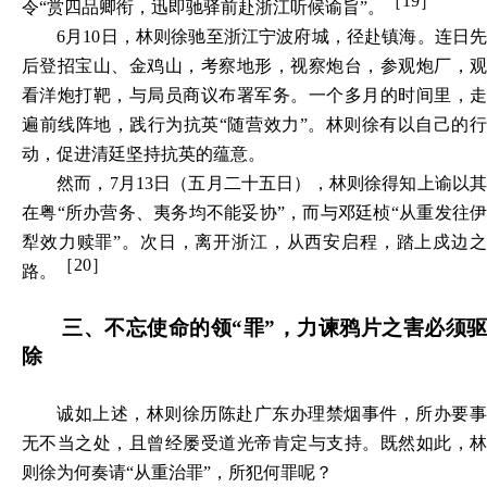
［19］
令“
赏四品卿衔，迅即驰驿前赴浙江听候谕旨
”。
6
月10日
，林则徐驰至浙江宁波府城，径赴镇海。连日
后登招宝山、金鸡山，考察地形，视察炮台，参观炮厂，观
看洋炮打靶，与局员商议布署军务。一个多月的时间里，走
遍前线阵地，践行为抗英“随营效力”。林则徐有以自己的行
动，促进清廷坚持抗英的蕴意。
然而，7月13日（五月二十五日），林则徐得知上谕以其
在粤“
所办营务、夷务均不能妥协
”，而与邓廷桢“
从重发往
犁效力赎罪
”。次日，离开浙江，从西安启程，踏上戍边
［20］
路。
三、不忘使命的领“罪”，力谏鸦片之害必须驱
除
诚如上述，林则徐历陈赴广东办理禁烟事件，所办要事
无不当之处，且曾经屡受道光帝肯定与支持。既然如此，林
则徐为何奏请“从重治罪”，所犯何罪呢？