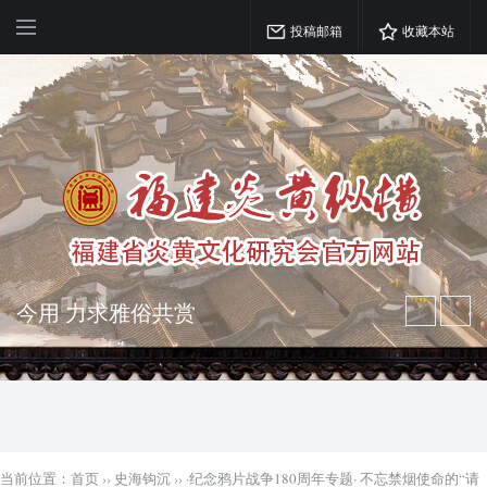
投稿邮箱
收藏本站
弘扬优秀文化 振奋民族精神 介绍民族
瑰宝 宣传中华精英
突出海西特色 报道台港澳侨 坚持古为
今用 力求雅俗共赏
当前位置：
首页
››
史海钩沉
››
·纪念鸦片战争180周年专题· 不忘禁烟使命的“请