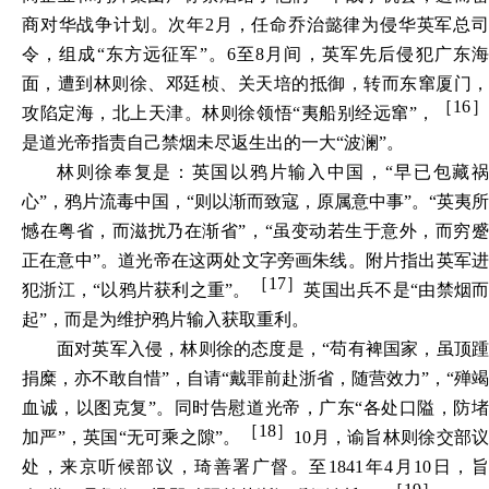
商对华战争计划。次年2月，任命乔治懿律为侵华英军总司
令，组成“东方远征军”。6至8月间，英军先后侵犯广东海
面，遭到林则徐、邓廷桢、关天培的抵御，转而东窜厦门，
［16
攻陷定海，北上天津。林则徐领悟“
夷船别经远窜
”，
是道光帝指责自己禁烟未尽返生出的一大“波澜”。
林则徐奉复是：英国以鸦片输入中国，“早已包藏祸
心”，鸦片流毒中国，“则以渐而致寇，原属意中事”。“英夷所
憾在粤省，而滋扰乃在渐省”，“虽变动若生于意外，而穷蹙
正在意中”。道光帝在这两处文字旁画朱线。附片指出英军进
［17］
犯浙江，“
以鸦片获利之重
”。
英国出兵不是“由禁烟
起”，而是为维护鸦片输入获取重利。
面对英军入侵，林则徐的态度是，“
苟有裨国家，虽顶踵
捐糜，亦不敢自惜
”，自请“
戴罪前赴浙省，随营效力
”，“
殚竭
血诚，以图克复
”。同时告慰道光帝，广东“
各处口隘，防
［18］
加严
”，英国“
无可乘之隙
”。
10
月，谕旨林则徐交部
处，来京听候部议，琦善署广督。至1841年4月10日，旨