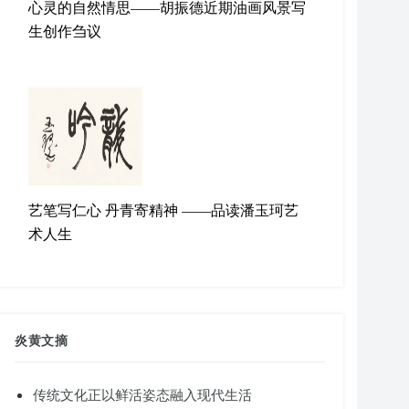
心灵的自然情思——胡振德近期油画风景写
生创作刍议
艺笔写仁心 丹青寄精神 ——品读潘玉珂艺
术人生
炎黄文摘
传统文化正以鲜活姿态融入现代生活