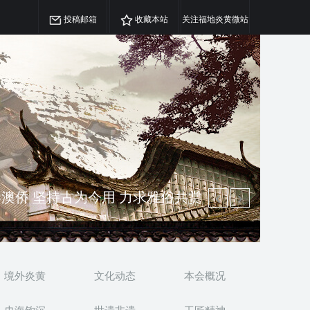
投稿邮箱
收藏本站
关注福地炎黄微站
精神 介绍民族瑰宝 宣传中华精英
澳侨 坚持古为今用 力求雅俗共赏
境外炎黄
文化动态
本会概况