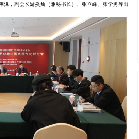
伟泽，副会长游炎灿（兼秘书长）、张立峰、张学勇等
出