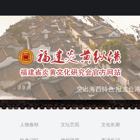
弘扬优秀文化 振奋民族
突出海西特色 报道台港
人物春秋
文坛艺苑
文化长廊