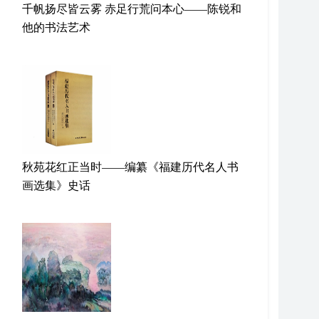
千帆扬尽皆云雾 赤足行荒问本心——陈锐和
他的书法艺术
秋苑花红正当时——编纂《福建历代名人书
画选集》史话