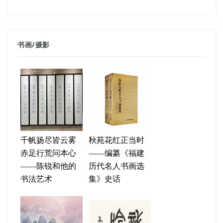
书画
/
摄影
千帆扬尽皆云雾
秋苑花红正当时
赤足行荒问本心
——编纂《福建
——陈锐和他的
历代名人书画选
书法艺术
集》史话