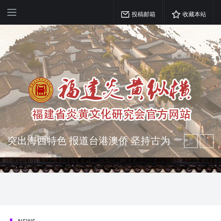
投稿邮箱
收藏本站
突出海西特色 报道台港澳侨 坚持古为
今用 力求雅俗共赏
弘扬优秀文化 振奋民族精神 介绍民族
瑰宝 宣传中华精英