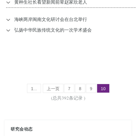
黄种生社长看望新闻前辈赵家欣老人
海峡两岸闽南文化研讨会在台北举行
弘扬中华民族传统文化的一次学术盛会
1...
上一页
7
8
9
10
(总共392条记录 )
研究会动态