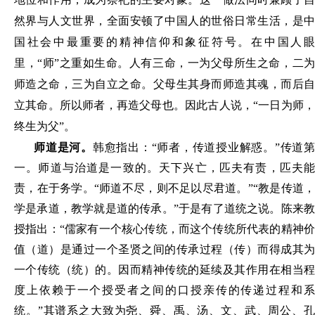
然界与人文世界
，
全面安顿了中国人的世俗日常生活
，
是
国社会中最重要的精神信仰和象征符号
。
在中国人
里
，
“师”之重如生命
。
人有三命
，
一为父母所生之命
，
二
师造之命
，
三为自立之命
。
父母生其身而师造其魂
，
而后
立其命
。
所以师者
，
再造父母也
。
因此古人说
，
“一日为师
终生为父
”
。
师道是河
。
韩愈指出：“师者
，
传道授业解惑
。
”传道第
一
。
师道与治道是一致的
。
天下兴亡
，
匹夫有责
，
匹夫
责
，
在于务学
。
“师道不尽
，
则不足以尽君道
。
”“教是传道
学是承道
，
教学就是道的传承
。
”于是有了道统之说
。
陈来
授指出：“儒家有一个核心传统
，
而这个传统所代表的精神
值（道）是通过一个圣贤之间的传承过程（传）而得成其为
一个传统（统）的
。
因而精神传统的延续及其作用在相当
度上依赖
于
一个
授
受者之间的口授亲传的传递过程和
统
。
”其谱系之大致为尧、舜、禹、汤、文、武、周公、