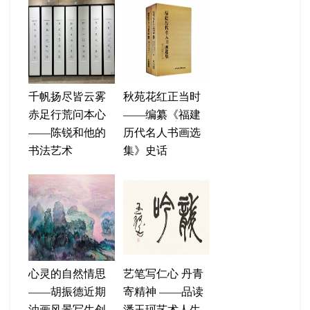
千帆扬尽皆云雾
秋苑花红正当时
赤足行荒问本心
——编纂《福建
——陈锐和他的
历代名人书画选
书法艺术
集》史话
心灵的自然情思
艺笔写仁心 丹青
——胡振德近期
寄精神 ——品读
油画风景写生创
潘玉珂艺术人生