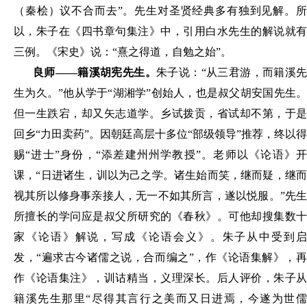
（秦桧）议不合而去”
。
先生对圣贤经典多有独到见解
。
以
，
朱子在《四书章句集注》中
，
引用白水先生的解说就
三例
。
《宋史》说：
“熹之得道
，
自勉之始
”
。
良师
——籍溪胡宪先生
。
朱子说：
“从三君游
，
而籍溪
生为久
。
”他从学于“湖湘学”创始人
，
也是叔父胡安国先生
但一生跌宕
，
却又矢志道学
。
乡试拨贡
，
省试却不第
，
于
回乡
“力田卖药”
。因
朝廷高层十多位
“部级领导”推荐
，
终以
得
赐
“进士”身份
，
“添差建州州学教授”
。
老师以《论语》
课
，
“日进诸生
，
训以为己之学
。
诸生始而笑
，
继而疑
，
继
视其所以修身事
亲
接人
，
无一不如其所言
，
遂以悦服
。
”
先
所擅长的学问应是叔父所研究的《春秋》。可他却搜集数十
家《论语》解说，写成《论语会义》。朱子从中受到启
发，
“遍求古今诸儒之说，合而编之”，作《论语集解》，
作《论语集注》，训诂精当，义理深长。后人评价，朱子从
籍溪先生那里“尽得其言行之美而又日进焉，今遂为世儒