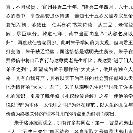
直，不附权贵，“官州县近二十年。”隆兴二年四月，六十九
岁的黄中，享受高套退休待遇。谁知七十五岁又被孝宗皇帝
复招入朝，落致仕，任兵部尚书兼侍读，从二品，老儒登
阙，尽臣职分。乾道七年，黄中当面向皇帝“从容乞身以
归”，再度致仕告老回乡。此时朱子学问蔚为大观。但与君王
打交道，朱子缺乏经验，而这恰恰是端明先生所长。朱子在
拜师信中将自己言行与达尊黄老先生相比，表达要“进于门人
弟子之列”，希望成为孟子那样的“大丈夫”，做具有独立人
格，具有自我尊严，具有以天下为己任的社会责任感和以天
地为情怀的“大人”、君子。
朱子从瑞明先生那里讨教了许多
礼的知识
，
引发了晚年修《礼仪经传通解》之举
，
使他的
说以
“
理
”为本体
，
以伦理之
“礼”为外在规范
，
以人生的意义与
价值为终极关怀的
“理本礼用”的特点更为鲜明而突出
。
朱子诸师统而观之
，
拥有许多共同点：第一
，
皆是武夷山
下人
。
“五夫三先生”自不待说
，
各自所取之号俱是武夷山