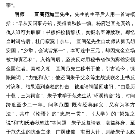
宗”。
明师
——直阁范如圭先生。
先生的生平后人用一首诗
括：
“早从安国事丹铅，受得春秋
帙
一编。秘府岂宜
充宾馆
仇人谁可共腥膻！书移奸桧情辞状
，
奏掇名臣谏牍联
。郄
当时谒告后，杜门寂寞十余年。
”直阁范先生自幼师从舅氏
安国，“乡举，会试皆第一”，本可连中三元，却因抗金立场
被“
抑
寘
乙科
”。入馆阁后，坚决反对用秘书省作为宾馆安
金国使者。秦桧入相，直阁范先生移书于他，引古论今，慷
慨陈词，“力抵和议”；他还同朱子父亲等主战派联名上书反
对议和。结果遇到秦桧的打击，被迫请祠返回建阳，“由是历
十载，三为祠官”。朱子求学于范先生从“环溪精舍”始，时间
跨度至少二十年。问学范围“既有经典解义，又有为学方
法”，其中《论语》的“忠恕一贯”，《大学》的“絜矩之
说”和“胡氏春秋笔法”等问题，朱子反复请教，获益终身。至
于范先生的抗金主张，广嗣建储，屯田大计，则给朱子以政