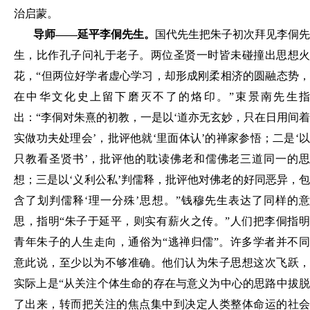
治启蒙。
导师
——延平李侗先生。
国代先生把朱子初次拜见李侗先
生，比作孔子问礼于老子。两位圣贤一时皆未碰撞出思想火
花，
“但两位好学者虚心学习，却形成刚柔相济的圆融态势
在中华文化史上留下磨灭不了的烙印。”束景南先生指
出：“李侗对朱熹的初教，一是以‘道亦无玄妙，只在日用间着
实做功夫处理会’，批评他就‘里面体认’的禅家参悟；二是‘以
只教看圣贤书’，批评他的耽读佛老和儒佛老三道同一的思
想；三是以‘义利公私’判儒释，批评他对佛老的好同恶异，包
含了划判儒释‘理一分殊’思想。”钱穆先生表达了同样的意
思，指明“朱子于延平，则实有薪火之传。”人们把李侗指明
青年朱子的人生走向，通俗为“逃禅归儒”。许多学者并不同
意此说，至少以为不够准确。他们认为朱子思想这次飞跃，
实际上是“从关注个体生命的存在与意义为中心的思路中拔脱
了出来，转而把关注的焦点集中到决定人类整体命运的社会