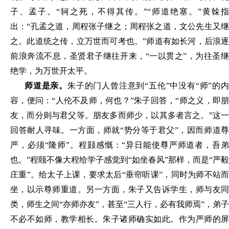
子、孟子
。
“轲之死
，
不得其传
。
”“师道绝塞
。
”
黄榦
指
出：“孔孟之道
，
周程张子继之
；
周程张之道
，
文公先生又
之
。
此道统之传
，
立万世而可考也
。
”师道有如长河
，
后浪
前浪奔流不息
，
圣贤君子继往开来
，
“一以贯之”
，
为往圣
绝学
，
为万世开太平
。
师道是亲
。
朱子的门人曾注意到“五伦”中没有“师”的
容
，便
问：“人伦不及师
，
何也？”朱子回答
，
“师之
义
，
即
友
，
而分则与君父等
。
朋友多而师少
，
以其多者言之
。
”这
回答耐人寻味
。
一方面
，
师就“势分等于君父”
，
因而师道
严
，
必须“隆师”
。
程颢感慨：“异日能使尊严师道者
，
吾
也
。
”程颐不像大程给学子感觉到“如坐春风”那样
，
而是“严毅
庄重”
。
给太子上课
，
要求太后“垂帘听课”
，
同时为师不站
坐
，
以示尊师重道
。
另一方面
，
朱子又告诉学生
，
师与友
类
，
师生之间“亦师亦友”
，
甚至“三人行
，
必有我师焉”
，
弟子
不必不如师
，
教学相长
。
朱子诸师确实如此
。
作为严师的