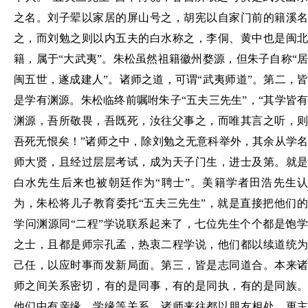
之名
。
刘子翚以家居的屏山号之
，
胡宪以自家门前的籍溪
之
，
而刘勉之则以
内
五夫的白水称之
，
李侗、黄
中
也是闽
籍
，
属于
“大武夷”
。朱
松虽然祖籍
徽州
婺源
，
但朱子自称
“
闽五世
，
遂成建人
”
。
诸师之道
，
可谓
“武夷师道”
。
第二
，
是学有渊源
。
朱松临终前嘱咐朱子
“五夫三先生”
，
“其学皆
渊源
，
吾所敬畏
，
吾既死
，
汝往父事之
，
而唯其言之听
，
吾死无恨矣！
”诸师之中
，
除刘勉之无意科举外
，
其余从学
师大贤
，
且经过层层考试
，
成为天子门生
，
进士及第
。
就
白水先生后来也被朝廷作为
“聘士”
。
美籍学者田浩先生
为
，
朱松将儿子教育委托
“五夫三先生”
，
就是直接把他们
学问渊源同
“二程”学说联系起来了
，
七位先生个个都是饱
之士
，
且都是师宗孔孟
，
热衷二程学说
，
他们都以续道统
己任
，
以应时事而发新局面
。
第三
，
皆是志同道合
。
本来
师之间关系密切
，
有的是同事
，
有的是同执
，
有的是同族
他们中有亲缘、学缘等关系
，
诸师来往都以朋友相处
，
更