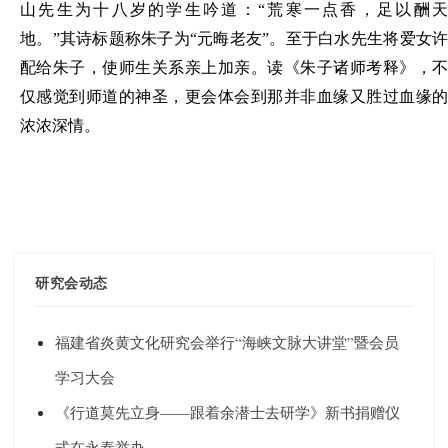
山先生为十
八
岁的学生吟道：“荒寒一点香
，
足以酬
地
。
”其诗标题称朱子为“元晦老友”
。
至于白水先生将爱女
配给朱子
，
使师生关系亲上加亲
。
读《朱子诸师考释》
，
仅感觉到师道的神圣
，
更会体会到那并非血缘又胜过血缘
浓浓深情
。
研究会动态
福建省炎黄文化研究会举行“海峡文脉大讲堂”暨会员
学习大会
《行道莫先立身——跟着余潜士去研学》新书捐赠仪
式在永泰举办