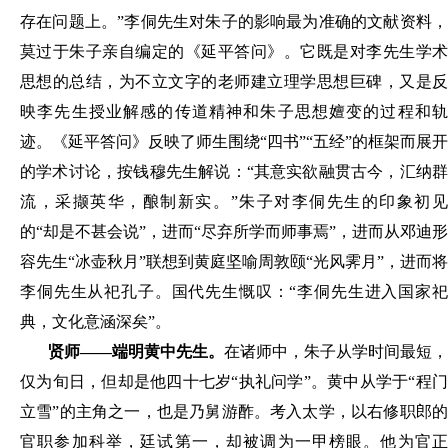
存在问题上。”李侗先生对朱子的影响最为准确的文献资料，
莫过于朱子亲自编定的《延平答问》。它既是对李先生学术
思想的总结，为不立文字的老师建立理学思想巨碑，又是反
映李先生授业解感的传道精神和朱子思想嬗变的过程和轨
迹。《延平答问》反映了师生围绕“四书”“五经”的框架而展开
的学术讨论，按钱穆先生解说：“其意实欲融贯古今，汇纳群
流，采撷英华，酿制新实。”朱子对李侗先生的印象初见
的“却是不甚会说”，进而“尽弃所学而师事焉”，进而从邓迪形
容先生“冰壶秋月”联想到黄庭坚喻周敦颐“光风霁月”，进而将
李侗先生从祀孔子。国代先生慨叹：“李侗先生进入国家祀
典，文化意涵深矣”。
贤师
——端明黄中先生。
在诸师中，朱子从学时间最短，
仅为旬日，但却是他四十七岁
“执礼问学”。黄中从学于“程
立雪”的主角之一，也是乃舅游酢。考入太学，以右修职郎的
官职参加科举，廷试第一，却被调为一甲榜眼。他为官正