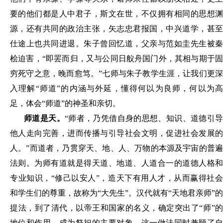
要的他们都是人中君子
，
斯文在
世
，
不仅拥有相同的思想
源
，
还有共同的政治主张
，
矢志忠君报国
，
中兴道学
，
甚
仕途上也共同进退
。
朱子曾回忆道
，
父亲与范如圭先生被
桧迫害
，
“即罢而归
，
又与公同日舣舟国门外
，
其相与期于
穷死守之意
，
晚而愈笃
。
”七师与朱子教学生涯
，
让我们更
入理解
“师道”的内涵与外延
，
懂得何以为良师
，
何以为
足
，
体会
“师道”的神圣和亲切
。
师道是天
。
“师者
，
乃凭借自身的思想、知识、道德引导
他人走向完善
，
进而传播与引导社会文明
，
促进社会发展
人
。
”而道者
，
乃贯穿天、地、人、万物的本源及宇宙的普
法则
。
为师有道就是得天道、地道、人道合一的道德人格
专业知识
，
“修己以安人”
，
造天下有用人才
，
从而赢得社
和学生们的尊重
，
故称为
“大先生”
。
汉代就有
“天地君亲师”的
提法
，
到了清代
，
以帝王和国家的名义
，
确定突出了
“师”
地位和作用
，
成为祭祀的主要对象
。
这一做法同时兼顾了