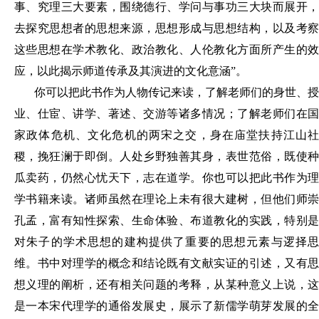
事、
究
理三大要素
，
围绕德行、学问
与
事功三大块而展开
去探究思想者的思想来源
，
思想形成与思想结构
，
以及考
这些思想在学术教化、政治教化、人
伦
教化方面所产生的
应
，
以此揭示师道传承及其演进的文化意涵
”。
你可以把此书作为人物
传记
来读
，
了解老师们的身
世
、
授
业
、
仕宦、
讲学、著述、交游等诸多情况
；
了解老师们在
家政体危机、文化危机的两宋之交
，
身在庙堂扶持江山
稷
，
挽狂澜于即倒
。
人处乡野独善其身
，
表世范俗
，
既使
瓜卖药
，
仍然心忧天下
，
志在道学
。
你也可以把此书作为
学
书
籍
来
读
。
诸师虽然在理论上未有很大建树
，
但他们师
孔孟
，
富有知性探索
、
生命体验、布道教化的实践
，
特别
对朱子的学术思想的建构提供了重要的思想
元
素与逻择
维
。
书中对理学的概念和
结
论既有
文
献实证的引
述，
又有
想义理的阐
析，
还有相关问题的考释
，
从某种意义上说
，
是一本宋代理学的通俗
发展
史
，
展示了新儒
学
萌芽发展的