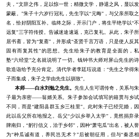
夫
，
“文辞之伟
，
足以惊一世；精微文学
，
静退之风
，
显以
蒙蔽
。
”朱子十六岁行冠礼
，
先生字以
“元晦”
，
与父亲所取
名
，
恰好阴阳互补
。
临终之际
，
开示门户
，
将生平绝学以
“
远复”三字符传授
。
告诫迷途速返
，
克己复礼
。
从此
，
朱子
居书斋
，
皆为
“复斋”
，
并形成
“圣贤千言万语
，
只是使人反
固有而复其性
”的思想
。
先生给朱子的教育是全面的
，
塾
“六经堂”之名就说明了一切
。
钱钟书大师对屏山先生的
歌造诣给予充分肯定
。
清代学者李廷珏说道：
“先生之学得
子而集成
，
朱子之学由先生以驯致
”
。
本师
——
白水刘
勉
之先生
。
先生人生可谓传奇
，
关系与朱
子最为亲密
——翁婿关系
。
朱子参加会试填写的籍贯与乡试
不同
，
而是
“建阳县群玉乡三桂里”
。
此时朱子已经完婚
，
此以岳父所在地报之
。
岳父
“少以乡举入太学”
，
竟然捐弃
牌南归
，
“躬行信义
，
洽于乡邻
”
，因种
“萧屯瓜”出名，
被人誉
为
“种瓜诚有道
，
养
民
岂无术？
”后被朝
征用
，
但与
“秦丞