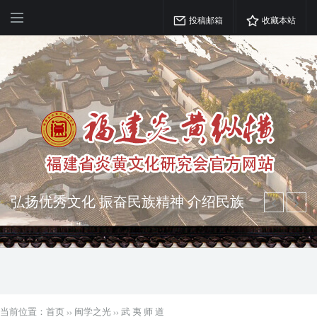
投稿邮箱
收藏本站
突出海西特色 报道台港澳侨 坚持古为
今用 力求雅俗共赏
弘扬优秀文化 振奋民族精神 介绍民族
瑰宝 宣传中华精英
当前位置：
首页
››
闽学之光
››
武 夷 师 道