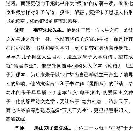
过程
。
而我更倾
向
于把此书作为
“师道”的专著来读
。
看看
位业师怎样对朱子传道、授业、解惑
，
窥探朱子思想人格
成的秘密
，
领略师道的底蕴和风采
。
父
师
——
韦斋朱松先生
。
他
是
朱子
第
一位人生之师
，兼父
之爱与师之教于一身
。
他没有将孩子送官办学校
，
而是
让
在民办家
塾、
书堂和精舍学习
，
更多是带在身边言传身教
早早为儿子树立人生目标
，送
五岁朱子入学就傅
，
望其
就
“儒者事业”
。
他曾托
同窗李侗
购买大
字
本《
论语
》《
子》课
本，
为后来朱子
以
“
四
书
”为自己学说主干产生了前
性的影响
。
他的
抗
金言行和手书讲解《昆阳
赋
》的举动
，
幼小的
朱子早早
播
下了忠孝节义
“尊王攘夷”的爱国主义
子
。
他的辞章诗文之学
，
更让朱子
“笔力杠鼎”
，
诗步天下
而他临
终
前深思熟虑选择
“
五
夫
三
先生
”
，
更显得慧眼识人
高瞻远瞩
。
严师
——
屏山刘子翚先生
。
这位三十岁就号
“病翁”士