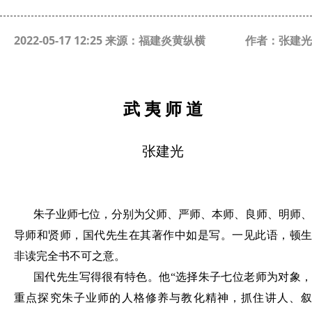
2022-05-17 12:25 来源：福建炎黄纵横
作者：张建光
武
夷 师 道
张建光
朱子业师七
位，
分别为
父
师、严师、本师、良师、明师、
导师和贤师
，
国代
先
生在其著作中如是
写。
一
见
此语
，顿
非读完全书不可之意
。
国代先生写得很有特色
。
他
“
选择朱子七位老师为对象
，
重点探究朱子业师的人格修养与教化精神
，
抓住讲人、