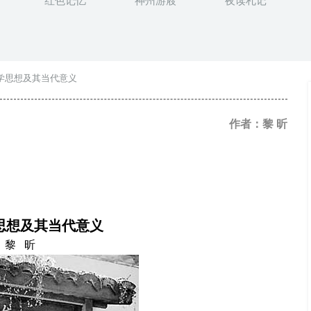
红色记忆
神州游屐
夜读札记
礼学思想及其当代意义
作者：黎 昕
思想及其当代意义
黎 昕