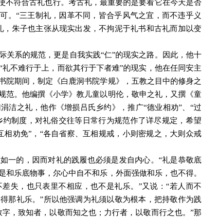
即使不符合古礼也行。考古礼，最重要的是要看它在今天是否
不可。“三王制礼，因革不同，皆合乎风气之宜，而不违乎义
礼，朱子也主张从现实出发，不拘泥于礼书和古礼而加以变
际关系的规范，更是自我实践“仁”的现实之路。因此，他十
“礼不难行于上，而欲其行于下者难”的现实，他在任同安主
书院期间，制定《白鹿洞书院学规》，五教之目中的修身之
规范。他编撰《小学》教儿童以明伦，敬申之礼，又撰《童
涓洁之礼，他作《增损吕氏乡约》，推广“德业相劝”、“过
的乡约制度，对礼俗交往等日常行为规范作了详尽规定，希望
互相劝免”，“各自省察、互相规戒，小则密规之，大则众戒
如一的，因而对礼的践履也必须是发自内心。“礼是恭敬底
是和乐底物事，尔心中自不和乐，外面强做和乐，也不得。
差失，也只表里不相应，也不是礼乐。”又说：“若人而不
得那礼乐。”所以他强调为礼须以敬为根本，把持敬作为践
敬字，致知者，以敬而知之也；力行者，以敬而行之也。”那