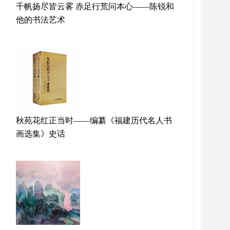
千帆扬尽皆云雾 赤足行荒问本心——陈锐和
他的书法艺术
秋苑花红正当时——编纂《福建历代名人书
画选集》史话