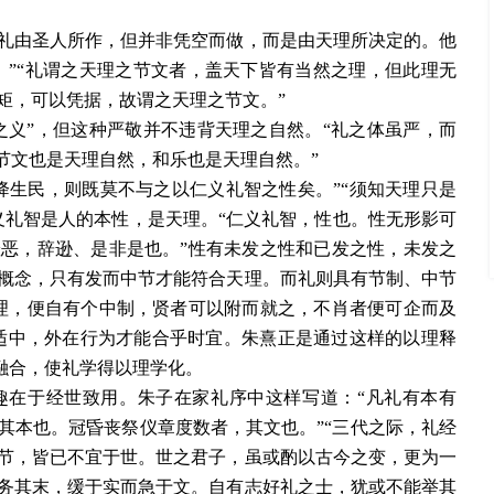
礼由圣人所作，但并非凭空而做，而是由天理所决定的。他
。”“礼谓之天理之节文者，盖天下皆有当然之理，但此理无
矩，可以凭据，故谓之天理之节文。”
之义”，但这种严敬并不违背天理之自然。“礼之体虽严，而
节文也是天理自然，和乐也是天理自然。”
降生民，则既莫不与之以仁义礼智之性矣。”“须知天理只是
义礼智是人的本性，是天理。“仁义礼智，性也。性无形影可
恶，辞逊、是非是也。”性有未发之性和已发之性，未发之
概念，只有发而中节才能符合天理。而礼则具有节制、中节
理，便自有个中制，贤者可以附而就之，不肖者便可企而及
达适中，外在行为才能合乎时宜。朱熹正是通过这样的以理释
的融合，使礼学得以理学化。
趣在于经世致用。朱子在家礼序中这样写道：“凡礼有本有
其本也。冠昏丧祭仪章度数者，其文也。”“三代之际，礼经
节，皆已不宜于世。世之君子，虽或酌以古今之变，更为一
务其末，缓于实而急于文。自有志好礼之士，犹或不能举其