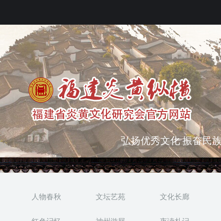
突出海西特色 报道台港
弘扬优秀文化 振奋民族
人物春秋
文坛艺苑
文化长廊