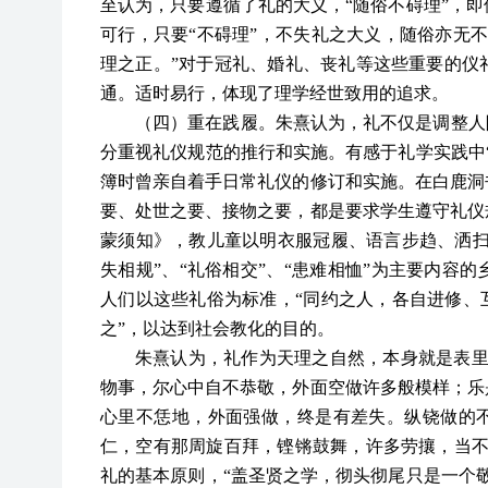
至认为，只要遵循了礼的大义，“随俗不碍理”，
可行，只要“不碍理”，不失礼之大义，随俗亦无
理之正。”对于冠礼、婚礼、丧礼等这些重要的仪
通。适时易行，体现了理学经世致用的追求。
（四）重在践履。朱熹认为，礼不仅是调整人
分重视礼仪规范的推行和实施。有感于礼学实践中
簿时曾亲自着手日常礼仪的修订和实施。在白鹿洞
要、处世之要、接物之要，都是要求学生遵守礼仪
蒙须知》，教儿童以明衣服冠履、语言步趋、洒扫
失相规”、“礼俗相交”、“患难相恤”为主要内容
人们以这些礼俗为标准，“同约之人，各自进修、
之”，以达到社会教化的目的。
朱熹认为，礼作为天理之自然，本身就是表里
物事，尔心中自不恭敬，外面空做许多般模样；乐
心里不恁地，外面强做，终是有差失。纵铙做的不
仁，空有那周旋百拜，铿锵鼓舞，许多劳攘，当不
礼的基本原则，“盖圣贤之学，彻头彻尾只是一个