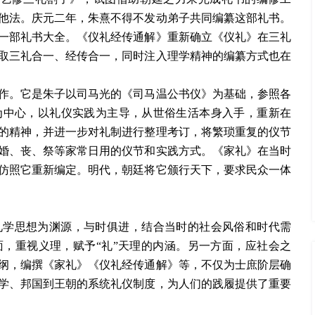
他法。庆元二年，朱熹不得不发动弟子共同编纂这部礼书。
一部礼书大全。《仪礼经传通解》重新确立《仪礼》在三礼
取三礼合一、经传合一，同时注入理学精神的编纂方式也在
作。它是朱子以司马光的《司马温公书仪》为基础，参照各
为中心，以礼仪实践为主导，从世俗生活本身入手，重新在
的精神，并进一步对礼制进行整理考订，将繁琐重复的仪节
婚、丧、祭等家常日用的仪节和实践方式。《家礼》在当时
仿照它重新编定。明代，朝廷将它颁行天下，要求民众一体
礼学思想为渊源，与时俱进，结合当时的社会风俗和时代需
，重视义理，赋予“礼”天理的内涵。另一方面，应社会之
纲，编撰《家礼》《仪礼经传通解》等，不仅为士庶阶层确
学、邦国到王朝的系统礼仪制度，为人们的践履提供了重要