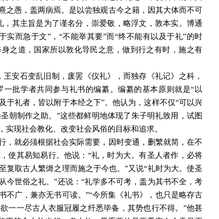
熹之愚，盖两病焉。是以尝独观古今之籍，因其大体而不可
礼，其主旨是为了谨名分，崇爱敬，略浮文，敦本实。博通
实而急于文”，“不能举其要”而“终不能有以及于礼”的时
修身之道，国家所以敦化导民之意，做到行之有时，施之有
，王安石变乱旧制，废罢《仪礼》，而独存《礼记》之科，
罗一批学者共同参与礼书的编纂。编纂的基本原则就是“以
及于礼者，皆以附于本经之下”。他认为，这样不仅“可以兴
为圣朝制作之助。”这些都鲜明地体现了朱子明礼致用，试图
，实现社会教化、改变社会风俗的目标和追求。
行，就必须根据社会实际需要，因时变通，删繁就简，在不
，使其易知易行。他说：“礼，时为大。有圣人者作，必将
至复取古人繁缛之理而施之于今也。”又说“礼时为大。使圣
从今世俗之礼。”还说：“礼学多不可考，盖为其书不全，考
书不广，兼亦无书可读。”“今所集《礼书》，也只是略存古
欲一一尽古人衣服冠履之纤悉毕备，其势也行不得。”他甚