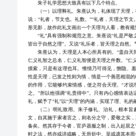
朱子礼学思想大致具有以下几个特点。
（一）以理释礼。朱熹认为，礼体现了天理，
说：“礼者，节文也。礼数。”“礼者，天理之节文
形无影，故作此礼文画出一个天理与人看，教有规
“礼”具有强制和规范之意。朱熹说“礼是严敬
皆出于自然之理”。又说“礼乐者，皆天理之自然。
朱熹认为，天理是人本心所具有的。“盖自天
仁义礼智之总名，仁义礼智便是天理之件数。”仁
摸索，只是有这理也耳。惟情乃可得见，恻隐、羞
性是天理，已发之性则为情，情是一个善恶相混的
的作用，它能够约束情感，使之符合天理。“才说
之。”所以他强调“礼贵得中”。只有内心感情表
礼，赋予了“礼”以“天理”的内涵，实现了理、礼
（二）明礼致用。朱子修礼、治礼，根本旨
文，自其施于家者言之，则名分之守，爱敬之实，
备矣。然其存于今者，官庐器服之制，出入起居之
时之法，然亦或详或略，无所折中。至或遗其本而