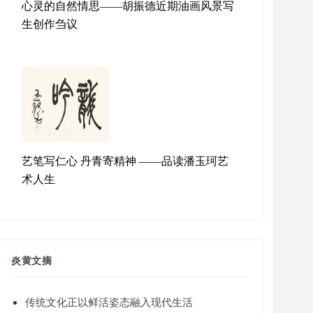
心灵的自然情思——胡振德近期油画风景写
生创作刍议
艺笔写仁心 丹青寄精神 ——品读潘玉珂艺
术人生
炎黄文摘
传统文化正以鲜活姿态融入现代生活