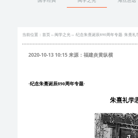
国学经典
闽学之光
海丝悠远
当前位置：
首页
››
闽学之光
››
·纪念朱熹诞辰890周年专题· 朱熹
2020-10-13 10:15 来源：福建炎黄纵横
·
纪念朱熹诞辰
890周年专题
·
朱熹礼学