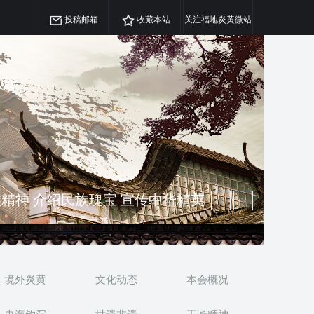
投稿邮箱
收藏本站
关注福地炎黄微站
澳侨 坚持古为今用 力求雅俗共赏
精神 介绍民族瑰宝 宣传中华精英
境外炎黄
文化动态
本会概况