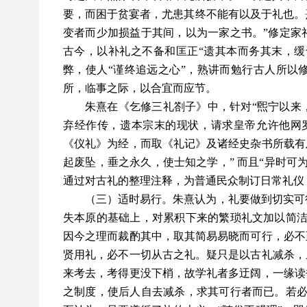
要，而困于贫宴者，尤患其终不能有以及于礼也。
变者而少加损益于其间，以为一家之书。”修定家
古今，以补礼之不备和匡正“遗其本而务其末，缓于
弊，使人“谨终追远之心”，熟讲而勉行古人所以
所，临事之际，以合宜而应节。
朱熹在《乞修三礼劄子》中，针对“煕宁以来
弃经作传，遗本宗末的现状，请求皇帝允许他网
《仪礼》为经，而取《礼记》及诸经史杂书所载有
起废坠，垂之永久，使士知之学，” 而且“异时可
通过对古礼的整理注释，为普通民众制订日常礼仪
（三）适时易行。朱熹认为，礼要做到切实可
失本原的基础上，对累积下来的繁琐礼文加以简洁
因今之理而裁酌其中，取其简易易晓而可行，必不
贤用礼，必不一切从古之礼。疑只是以古礼减杀，
来考去，考得更没下梢，故学礼者多迂阔，一缘读
之制度，使后人自去减杀，求其可行者而已。若必