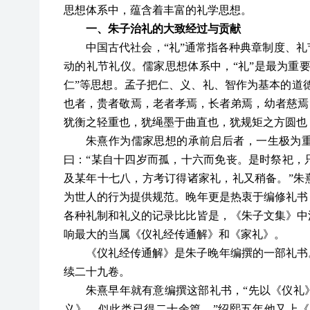
思想体系中，蕴含着丰富的礼学思想。
一、朱子治礼的大致经过与贡献
中国古代社会，“礼”通常指各种典章制度、
动的礼节礼仪。儒家思想体系中，“礼”是最为重要
仁”等思想。孟子把仁、义、礼、智作为基本的道德
也者，贵者敬焉，老者孝焉，长者弟焉，幼者慈焉
犹衡之轻重也，犹绳墨于曲直也，犹规矩之方圆也
朱熹作为儒家思想的承前启后者，一生极为
曰：“某自十四岁而孤，十六而免丧。是时祭祀，
及某年十七八，方考订得诸家礼，礼又稍备。”朱
为世人的行为提供规范。晚年更是热衷于编修礼书
各种礼制和礼义的记录比比皆是，《朱子文集》中
响最大的当属《仪礼经传通解》和《家礼》。
《仪礼经传通解》是朱子晚年编撰的一部礼书
续二十九卷。
朱熹早年就有意编撰这部礼书，“先以《仪礼
义》，似此类已得二十余篇。”绍熙五年他又上