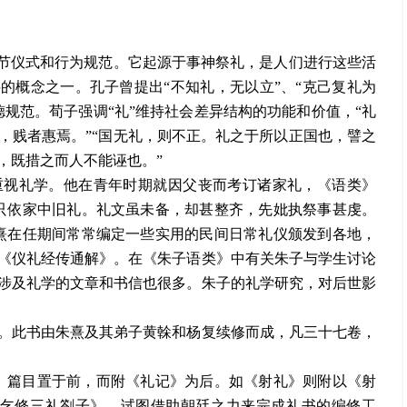
礼节仪式和行为规范。它起源于事神祭礼，是人们进行这些活
的概念之一。孔子曾提出“不知礼，无以立”、“克己复礼为
规范。荀子强调“礼”维持社会差异结构的功能和价值，“礼
，贱者惠焉。”“国无礼，则不正。礼之于所以正国也，譬之
，既措之而人不能诬也。”
重视礼学。他在青年时期就因父丧而考订诸家礼，《语类》
只依家中旧礼。礼文虽未备，却甚整齐，先妣执祭事甚虔。
熹在任期间常常编定一些实用的民间日常礼仪颁发到各地，
《仪礼经传通解》。在《朱子语类》中有关朱子与学生讨论
涉及礼学的文章和书信也很多。朱子的礼学研究，对后世影
。此书由朱熹及其弟子黄榦和杨复续修而成，凡三十七卷，
》篇目置于前，而附《礼记》为后。如《射礼》则附以《射
《乞修三礼劄子》，试图借助朝廷之力来完成礼书的编修工