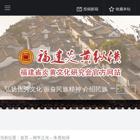
投稿邮箱
收藏本站
弘扬优秀文化 振奋民族精神 介绍民族
瑰宝 宣传中华精英
突出海西特色 报道台港澳侨 坚持古为
今用 力求雅俗共赏
当前位置：
首页
››
闽学之光
››
朱熹知漳