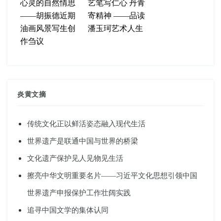
心灵的自然情思
艺笔写仁心 丹青
——胡振德近期
寄精神 ——品读
油画风景写生创
潘玉珂艺术人生
作刍议
炎黄文摘
传统文化正以鲜活姿态融入现代生活
世界遗产是联通中国与世界的桥梁
文化遗产保护见人见物见生活
擦亮中华文明重要名片——习近平文化思想引领中国
世界遗产申报保护工作壮阔实践
追寻中国文学的集体认同