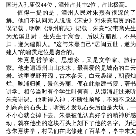
44
2
国进入孔庙仅
位，漳州占其中
位，占比极高。
值得一提的是，漳州人民对朱熹有很深的了
解。他们不认同元人脱脱《宋史》对朱熹籍贯的错
误记载，明朝《漳州府志》记载，朱熹“父韦斋先生
为尤溪县尉，生先生于寓舍。后以方腊乱，不果
归，遂为建阳人。”这与朱熹自己“居闽五世，遂为
建人”的籍贯定位是吻合的。
朱熹是哲学家、思想家，又是文学家、旅行
家。他走遍漳州山山水水，最喜爱的是城南的白云
岩。这里视野开阔，古木参天，白云袅绕，朝霞灿
烂、晚浦归帆，景色秀丽。便在此修建书院，著书
讲学。相传当时有个学生叫何有，从漳浦赶过来听
朱熹讲课。他听得入神，不断往前移，不知不觉坐
到高高的石头上，听完才发现石头后面是大坑，一
不小心就会掉下去。朱熹被他认真好学的精神所感
动，就在他坐的这块石头上刻下了他的名字。为纪
念朱熹讲学，村民们在此修建了百草亭，亭中朱文