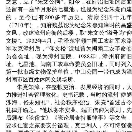
之意，立了“朱文公祠”。如今，在府治旧址的后面
还留有一座半月形的七星池，也是为纪念朱熹而建
800
的，至今已有
多年历史。清康熙四十九
1710
（
年），知府魏荔彤为纪念朱熹知漳时的昌
文风，改建漳州府衙的后楼，取“朱文公”谥号为“仰
1932
4
文楼”。
年
月，毛泽东率领中国工农红军东
军攻克漳州后，“仰文楼”遗址曾为闽南工农革命委
1988
员会会址，现为漳州画院。
年，漳州府衙
址、七星池、闽南工农革命委员会旧址，同时列入
第一批市级文物保护单位，中山公园一带也成为漳
州闹市区百姓休闲文娱场所。
朱熹知漳，在整顿吏治、发展经济的同时，大
力推进社会管理教化。史书记载，当时的漳州“僻陋
涉海，俗未知礼”，社会秩序松弛。朱熹“首述古今
礼律开谕之。”他以务本安业、端正信仰为原则，先
后颁布《论俗文》《晓论居丧持服律事》等文告。
要求仕宦之家要安分循理，克己利人，不可恃强凌