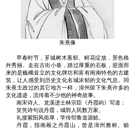
朱熹像
早春时节，芗城树木葱郁、鲜花绽放，景色格
外秀丽。走在古街小巷，踏过厚重的石板，迎面而
来的是巍峨耸立的文化牌坊和富有闽南特色的古建
筑，让人感受到历史文化名城浓郁的文化气息。同
朱熹主政过的其它地方一样，漳州留下朱熹许多的
文化遗迹，流传着不少他的神奇故事。
南宋诗人、龙溪进士林宗臣《丹霞屿》写道：
笑凭诗句说丹霞，城郭人民数万家。
礼接紫阳风俗厚，学传邹鲁道源赊。
丹霞，指南厢之丹霞山，曾是漳州雅称。赊