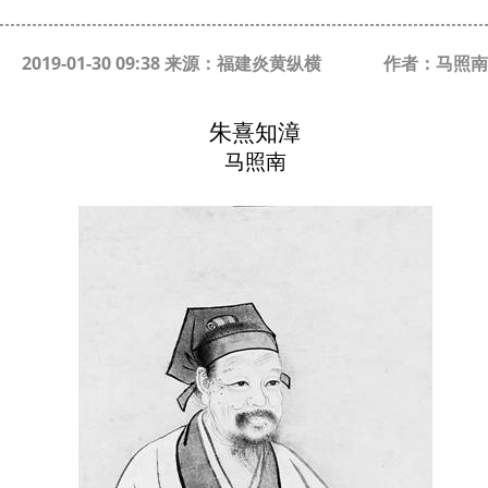
2019-01-30 09:38 来源：福建炎黄纵横
作者：马照南
朱熹知漳
马照南