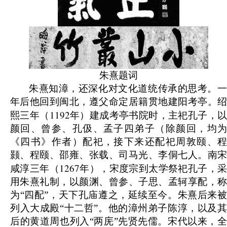
朱熹题词
朱熹知漳，还深化对文化道统传承的思考。一
年后他回到闽北，遵父命定居籍贯地建阳考亭。绍
1192
熙三年（
年）建成考亭书院时，主祀孔子，
颜回、曾参、孔伋、孟子四弟子（除颜回，均为
《四书》作者）配祀，接下来还配祀周敦颐、程
颢、程颐、邵雍、张载、司马光、李侗七人。南宋
1267
咸淳三年（
年），宋度宗到太学祭祀孔子，采
用朱熹礼制，以颜渊、曾参、子思、孟轲享配，称
为“四配”，天下孔庙遵之，延续至今。朱熹后来被
列入大成殿“十二哲”。他的漳州弟子陈淳，以及其
后的黄道周也列入“两庑”先贤先儒。宋代以来，全