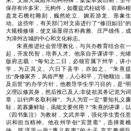
来。文庙大成殿木结构特殊，梁架承袭旧制，至今
6
保存有许多宋、元构件，如覆盆式柱础等，前廊
根
盘龙石檐柱雕刻，巍然屹立、婉若游龙、形象生
动。这些年，有关部门对文庙进行了“修旧如旧”的
大规模修缮，使文庙显得古朴典雅、庄严雄伟，成
为漳州古城的中心和文化标志。
朱熹推进社会管理教化，与兴办教育结合在一
起，开发民智，培养人才。他亲自开课讲学，光绪
版府志载：“每旬之二日，必领官属下州学，讲小
学，为正其义。六日下县学，亦如之。”朱熹提
出“身修家齐，风俗严整，人心和平，万物顺治，隆
及后世”的办学方针，他教导学生学习目的，是“明
;
义理以修其身，然后推己及人
非徒欲其务记览为
章，以钓声名取利禄”。为人为官一定“要知礼义廉
耻，若寡廉鲜耻，虽能文要何用？”朱熹的讲课，以
《四书集注》为教材，文武并举，强化学生责任意
识和担当精神。他在州学创“宾贤斋”，选择黄樵
,
仲、陈淳等一批“廉义有声”的士子
充实教师