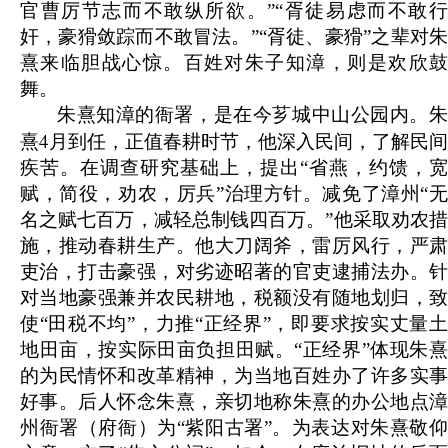
官曹厉节志而不敢纵所欲。”“胥徒易虑而不敢行
奸，豪猾敛踪而不敢冒法。”“胥徒、豪猾”之辈对朱
熹来临胆战心惊。百姓对朱子知漳，则是欢欣鼓
舞。
朱熹知漳的衙署，是在今芗城中山公园内。朱
4
熹
月到任，正值春耕时节，他深入民间，了解民间
疾苦。在调查研究基础上，提出“省燕，约馈，宽
赋，简役，劝农，厉兵”治理方针。减免了漳州“无
名之赋七百万，减轻总制钱四百万。”他采取劝农措
施，推动春耕生产。他大刀阔斧，雷厉风行，严肃
吏治，打击豪强，对劣迹昭著的官吏逮捕法办。针
对当地豪强兼并农民耕地，税额没有随地划归，致
使“田税不均”，力推“正经界”，即要求按实丈量土
地田亩，按实际田亩负担田赋。“正经界”体现朱熹
的为民情怀和改革精神，为当地百姓办了许多实事
好事。后人怀念朱熹，亲切地称朱熹的办公地点漳
州衙署（府衙）为“紫阳古署”。为表达对朱熹敬仰