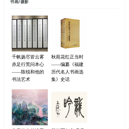
书画
/
摄影
千帆扬尽皆云雾
秋苑花红正当时
赤足行荒问本心
——编纂《福建
——陈锐和他的
历代名人书画选
书法艺术
集》史话