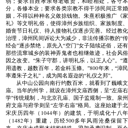
弱；要求百姓孝亲尊老敬贤，和睦相处，各守本
分，各修本业；要求各类宗教不得干涉民间正常婚
姻，不得以种种名义敛掠钱物。朱熹积极推广《家
礼》等文明礼俗，使得漳州乡族组织、家族制度、
婚丧节日礼仪、待人接物礼仪逐步完善。经过教化
治理，漳州民间诉讼大为减少，非法传播宗教的“传
经会”逐步禁绝，原先入“空门”女子陆续还俗，还有
那些流窜城乡的装神弄鬼者也相继敛迹，社会风俗
因之改变。“朱子守郡，讲明礼乐，以正人心”。“遵
800
用遗教，越数百年，若金科玉條。”
年来，“漳
率遵朱子之礼”，成为闻名遐迩的“礼仪之邦”。
从中山公园向南行约数百米，就看到了巍峨文
庙。当年的州学，就设在漳州文庙西侧，呈“左庙右
学”传统规制，与北京孔庙、国子监规制一致。泉州
府文庙与府学则呈“左学右庙”格局。这座始建于北
1044
宋庆历四年（
年）的建筑，于明成化十八
1482
500
（
年）重建，历经
多年风雨沧桑保留