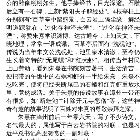
公的雕像栩栩如生。他手捧经书，目光深邃。石雕
4
后立有一石碑，上刻“紫阳夫子解经处”。
根亭柱
分别刻有“百草亭中留盛景，白云岩上隔尘缘。解经
明道踪犹在，过化存神泽未湮”。“过化存神泽未
湮”，称赞朱熹学识渊博、达古通今，上知天文，下
晓地理，常常一语成谶。百草亭后面有“洗砚池”。
传说为当年朱文公洗砚处，池里泉水清澈，至今仍
生长着奇特的“无尾螺”和“红壳虾”。相传当年村民
上山劳动，看到朱熹在书院刻苦著书，生活清苦，
便把带的午饭中的石螺和虾分一半给朱熹，朱熹不
忍吃完，便将已经夹断尾巴的石螺和红壳虾重放水
里，竟然成活。关于朱熹的传说故事在漳州一带还
有很多，如“断蛙池”“计除开元寺恶僧”等，这些神
奇有趣的故事说明了百姓对朱熹的尊敬崇拜之深。
朱熹在漳州前后一年零六天，写了不少诗文。
名气最大的，属他写于白云岩书院的对联，也是习
近平总书记高度赞赏的一副对联：