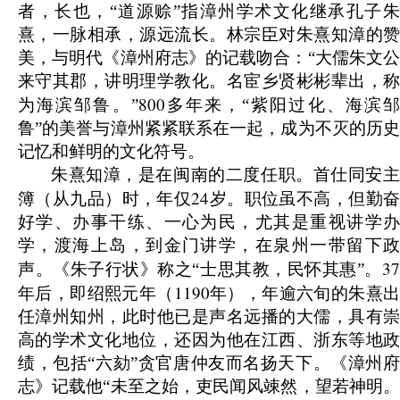
者，长也，“道源赊”指漳州学术文化继承孔子朱
熹，一脉相承，源远流长。林宗臣对朱熹知漳的赞
美，与明代《漳州府志》的记载吻合：“大儒朱文公
来守其郡，讲明理学教化。名宦乡贤彬彬辈出，称
800
为海滨邹鲁。”
多年来，“紫阳过化、海滨
鲁”的美誉与漳州紧紧联系在一起，成为不灭的历史
记忆和鲜明的文化符号。
朱熹知漳，是在闽南的二度任职。首仕同安主
24
簿（从九品）时，年仅
岁。职位虽不高，但勤
好学、办事干练、一心为民，尤其是重视讲学办
学，渡海上岛，到金门讲学，在泉州一带留下政
37
声。《朱子行状》称之“士思其教，民怀其惠”。
1190
年后，即绍熙元年（
年），年逾六旬的朱熹
任漳州知州，此时他已是声名远播的大儒，具有崇
高的学术文化地位，还因为他在江西、浙东等地政
绩，包括“六劾”贪官唐仲友而名扬天下。《漳州府
志》记载他“未至之始，吏民闻风竦然，望若神明。