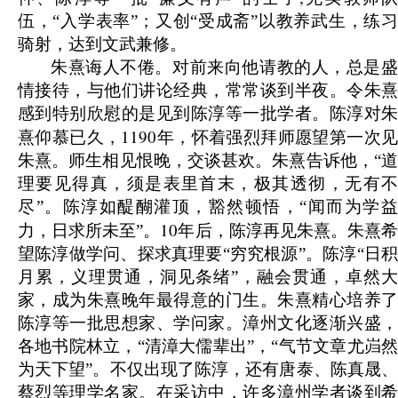
伍，“入学表率”；又创“受成斋”以教养武生，练习
骑射，达到文武兼修。
朱熹诲人不倦。对前来向他请教的人，总是盛
情接待，与他们讲论经典，常常谈到半夜。令朱熹
感到特别欣慰的是见到陈淳等一批学者。陈淳对朱
1190
熹仰慕已久，
年，怀着强烈拜师愿望第一次
朱熹。师生相见恨晚，交谈甚欢。朱熹告诉他，“道
理要见得真，须是表里首末，极其透彻，无有不
尽”。陈淳如醍醐灌顶，豁然顿悟，“闻而为学益
10
力，日求所未至”。
年后，陈淳再见朱熹。朱熹
望陈淳做学问、探求真理要“穷究根源”。陈淳“日积
月累，义理贯通，洞见条绪”，融会贯通，卓然大
家，成为朱熹晚年最得意的门生。朱熹精心培养了
陈淳等一批思想家、学问家。漳州文化逐渐兴盛，
各地书院林立，“清漳大儒辈出”，“气节文章尤岿然
为天下望”。不仅出现了陈淳，还有唐泰、陈真晟、
蔡烈等理学名家。在采访中，许多漳州学者谈到希