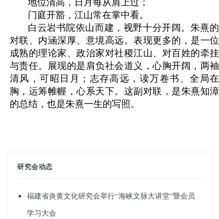
地位清高，日月每从肩上过；
门庭开豁，江山常在掌中看。
白云岩书院依山而建，视野十分开阔。朱熹的
对联、内涵深厚、意境高远。表现更多的，是一位
成熟的理论家、政治家对社稷江山、对百姓的牵挂
与责任。展现的是肩负社会道义，心胸开阔，两袖
清风，可昭日月；志存高远，读万卷书、全局在
胸，运筹帷幄，心系天下。这副对联，是朱熹知漳
的总结，也是朱熹一生的写照。
研究会动态
福建省炎黄文化研究会举行“海峡文脉大讲堂”暨会员
学习大会