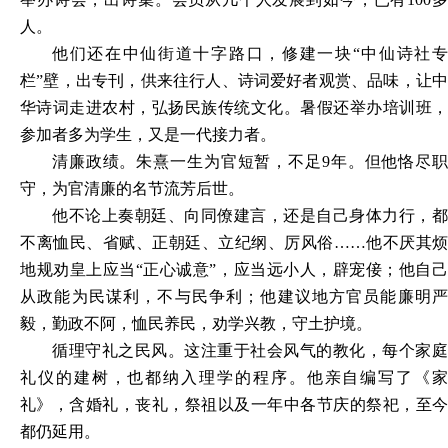
人。
他们还在中仙街道十字路口，修建一块
“中仙诗社
栏”壁，出专刊，供来往行人、诗词爱好者观赏、品味，让中
华诗词走进农村，弘扬民族传统文化。暑假还举办培训班，
参加者多为学生，又是一代接力者。
清廉政绩。朱熹一生为官短暂，不足
9年。但他恪尽
守，为官清廉的名节流芳后世。
他不论上奏朝廷、向同僚建言，还是自己身体力行，都
不离恤民、省赋、正朝廷、立纪纲、厉风俗
……他不厌其烦
地规劝皇上应当“正心诚意”，应当远小人，辟宠倿；他自己
从政能为民谋利，不与民争利；他建议地方官员能廉明严
毅，勤政不阿，恤民养民，劝学兴教，守土护境。
循理守礼之民风。这注重于社会风气的教化，每个家庭
礼仪的建树，也都纳入理学的程序。他亲自编写了《家
礼》，含婚礼，丧礼，祭祖以及一年中各节庆的祭祀，至今
都仍延用。