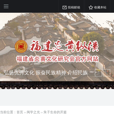
投稿邮箱
收藏本站
突出海西特色 报道台港澳侨 坚持古为
今用 力求雅俗共赏
弘扬优秀文化 振奋民族精神 介绍民族
瑰宝 宣传中华精英
当前位置：
首页
››
闽学之光
››
朱子生命的开篇