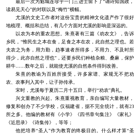
最后一次为魁城连珍宇一门三进士留下了
“诵诗知国政，
读易见天心”的对联以及“梅竹”横幅。
尤溪的文史工作者对这份宝贵的精神文化遗产作了很好
地梳理、概括和总结，有几个方面对尤溪的影响是深远的。
以农为本的重农思想。朱熹著有三篇《劝农文》，告诉
乡民，
“惟民生之本在食，足食之本在农，此自然之理也。
夫农之为务，用力勤，趋事速者所得多，不用力、不及时所
得少，此亦自然之理也”，还要乡民们种植杂粮、桑麻，保护
耕牛……数年之后，就能使尤溪的自然条件得到改善。
朱熹的教谕为百姓所接受，许多家谱、家规无不把劝
农、农事列入其中，让子孙传承。
宋时，尤溪每于夏历二月十五日，举行
“劝农”典礼。
兴文重教的兴起。朱熹重视教育，亲自编写大量教材，
修复和创办了不少学校，仅福建省，据不完全统计，就有
23
所之多。他编的教材有《小学》《四书章句集注》《家礼》
《近思录》《诗集传》，等等；
他把培养
“圣人”作为教育的终极目的。什么样才算“