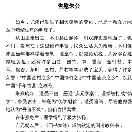
告慰朱公
如今，尤溪已发生了翻天覆地的变化，已是一颗在万绿
丛中熠熠生辉的明珠了。
从山里走出去，不用爬山越岭，用双脚丈量地面了，也
不用手提肩扛；这里物产丰富，民众生活大为改善，不用像
朱熹当年那样嚼着苦果，诓皇帝，以减免赋税，为家乡百姓
减轻负担；还有许多山货，如竹、笋、香菰、金针茹、木
耳、银杏、茶叶、金柑、芦柑等等都成了宝贝，获得了许多
荣誉：
“中国金柑之乡”“中国绿竹之乡”“中国油茶之乡”，以
中国“千年古县”之称号。
朱熹晚年，遭受不侧，恶遇
“庆元学案”，理学被打成“
学”，备受攻击，朱熹为“伪学魁首”，遭受追缉，尽管他倔强
地认为“吾道不孤”，但仍含恨离世。
在朱熹身后，理学得到了极大弘扬。
自元朝以后，《四书集注》成为钦定的国考教科书；