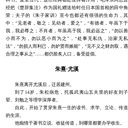
经把《楚辞集注》作为国礼赠送给时任日本国首相的田中角
荣；夫子的《朱子家训》至今也都还有很强的生命力，其
中：“见老者，敬之；见幼者，爱之”，“有德者，年虽下于
我，我必尊之；不肖者，年虽高于我，我必远之”，“勿以善
小而不为，勿以恶小而为之”，“处事无私仇，治家无私
法”，“勿损人而利已，勿妒贤而嫉能”，“见不义之财勿取，遇
合理之事从之”……都仍脍炙人口，备受提倡。
朱熹
·尤溪
朱熹离开尤溪后，迁居建州。
到了
14岁，朱松病危，托孤武夷山五夫里的好友刘
翚、刘勉之等理学深厚者。
自此，开始了贯穿朱熹一生的读书、求学、立论、传道
的生涯。
他痴情于著书立说、收徒传道，到哪里都要办学收生。