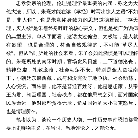
忠孝爱亲的伦理。伦理是理学最重要的内涵，称之为大
伦大法，所以，朱熹才能在读《孝经》时写出惊人之语
“不
是，非人也”，也是朱熹终身致力的思想道德建设。“存天
理，灭人欲”是朱熹终身呼吁的核心要义，但也是被广为诟病
的典型主张。单从字面看，这话太过偏激、太极端，是人就
有欲望，也是合理的，符合自然规律的，不可能“革尽人
欲”。但从当时所处的社会来看，朱子会如此激愤是可以理解
的。朱熹所处的南宋时期，官场贪风日盛，上下道德沦丧，
精神空虚，礼教废驰，社会动荡不安。特别是金人凶猛南
下，小朝廷东躲西藏，战与和没完没了地争执。社会动荡，
人心慌慌。而朱熹，他不是普通百姓呀，他是思想家，从帝
王为君、朝臣理国，社会秩序，都在他思想之列，面对国家
民族命运，他对那些贪得无厌，危及国运的大小官吏怒斥，
也是情理所在。
笔者以为，谈论一个历史人物、一件历史事件恐怕都需
要历史唯物主义，在当时、当地评论之，才能公允。