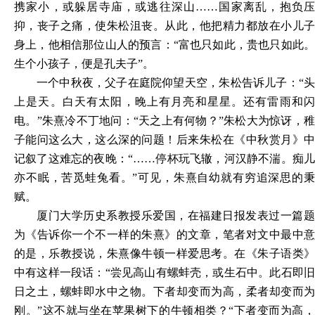
携家小，或躲居寺庙，或逃往深山
……国家离乱，抱负
抑，丧子之痛，使朱松沮丧。从此，他把精力都放在小儿子
身上，他相信那位山人的预言：“富也只如此，贵也只如此。
生个小孩子，便是孔夫子”。
一个中秋夜，父子在庭院仰望天空，朱松告诉儿子：
“
上是天。白天有太阳，晚上有月亮和星星。还有雷雨和闪
电。”朱熹冷不丁地问：“天之上有何物？”朱松大为惊讶，稚
子能问这么大，这么深的问题！后来朱松在《中秋赏月》中
记叙了这难忘的夜晚：“……停杯玩飞辙，河汉静不湍。痴儿
亦不眠，苦觅蛙兔看。”可见，朱熹自幼就有穷追深思的秉
赋。
厦门大学历史系教授乐爱国，在福建日报发表过一篇题
为《告诉你一个不一样的朱熹》的文章，笔者对文中最中意
的是，乐教授说，朱熹像牛顿一样爱思考。在《朱子语类》
中有这样一段话：
“尝见高山有螺蚌壳，或生石中。此石即
日之土，螺蚌即水中之物。下者却变而为高，柔者却变而为
刚。”这不就与坐在苹果树下的牛顿相类？“下者变而为高，