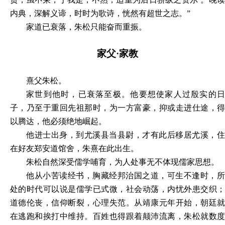
内典，深解义谛，时时为歌诗，恍然有超世之志。”
家道已衰落，朱松只能奋而重振。
家父
·家教
熹父朱松。
家世到他时，已衰落至极。他要想使家人过殷实的日
子，乃至于重回先祖那时，为一方富豪，抑或走进仕途，得
以腾达，他必须绝地崛起。
他进士出身，到尤溪县当县尉，才有此后移居尤溪，住
在好友郑安道馆舍，朱熹在此出生。
朱松自然深受儒学哺育，为人处事无不体现儒家思想。
他从小苦读经书，胸藏经邦治国之道，可生不逢时，所
处的时代可以说是儒学已式微，社会动荡，内忧外患交织；
道德伦丧，信仰断裂，心理失范。从靖康元年开始，朝廷就
在逃跑和挨打中维持。百姓也得跟着颠沛流离，朱松就数度