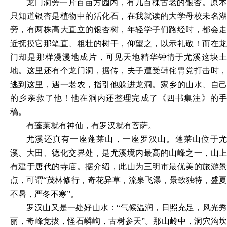
龙门洞旁一片百亩方园内，有几百棵古老的银杏。原本
只知道银杏是植物中的活化石，在我就读的大学母校未名湖
旁，有两株高大直立的银杏树，年轻学子们路经时，都会走
近抚摸它那笔直、粗壮的树干，仰望之，以示礼敬！而在龙
门却是那样漫漫地成片，可见天地精华钟情于尤溪这块土
地。这里还有个龙门洞，据传，夫子遭受韩侘胄党打击时，
逃到这里，遇一老农，指引他躲进龙洞。家乡的山水、自己
的乡亲救了他！他在洞内还整理完成了《四书集注》的手
稿。
有蓬莱就有神仙，有罗汉就有菩萨。
尤溪还真有一座蓬莱山，一座罗汉山。蓬莱山位于尤
溪、大田、德化交界处，是尤溪境内最高的山峰之一，山上
有建于唐代的寺庙。据介绍，此山为三明市最优美的旅游景
点，可谓
“茂林修行，奇花异草，流泉飞瀑，景致独特，盛
不暑，严冬不寒”。
罗汉山又是一处好山水：
“气候温润，日照充足，风光
丽，奇峰竞拔，怪石嶙峋，古树参天”。那山岭中，洞穴沟坎