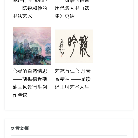
——陈锐和他的
历代名人书画选
书法艺术
集》史话
心灵的自然情思
艺笔写仁心 丹青
——胡振德近期
寄精神 ——品读
油画风景写生创
潘玉珂艺术人生
作刍议
炎黄文摘