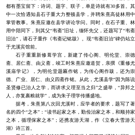
都有墨宝留下：诗词、题字、联子，单是诗就有
30多首。
中一次恰遇知县石子重大力整顿县学，并聘朱熹高徒林用中
掌管教事。朱熹应邀在县学讲论学问。同时，在石子重、林
用中陪同下，到其父“韦斋”旧址，缅怀先父，还题写了“韦斋
旧治”，请石子重作《韦斋记铭跋》。现“韦斋旧治”碑仍站立
于尤溪宾馆前。
石子重重新修葺学宫，新建了传心阁、明伦堂、崇德
斋、居仁斋、由义斋，竣工时朱熹应邀道贺，亲撰《重修尤
溪庙学记》，为明伦堂题匾作铭，为传心阁作跋，还为崇
德、广业、居仁、由义四斋作铭。从此，尤溪县学
“因为陈
圣贤修已治人之学，而讲求义理至当之归”之盛举，“异邦之
人，亦复裹粮就学”，成为朱子理学传播盛地。
据考，朱熹第八次回尤溪时，应学者的要求，题写了著
名的四个
“之本”：“读书起家之本，勤俭治家之本，和顺持
之本，循理保家之本”；还携友游天湖，作《立春大雪游天
湖》诗三首。