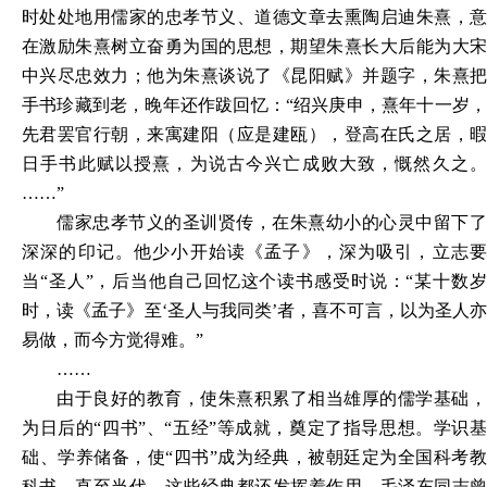
时处处地用儒家的忠孝节义、道德文章去熏陶启迪朱熹，意
在激励朱熹树立奋勇为国的思想，期望朱熹长大后能为大宋
中兴尽忠效力；他为朱熹谈说了《昆阳赋》并题字，朱熹把
手书珍藏到老，晚年还作跋回忆：“绍兴庚申，熹年十一岁，
先君罢官行朝，来寓建阳（应是建瓯），登高在氏之居，暇
日手书此赋以授熹，为说古今兴亡成败大致，慨然久之。
……”
儒家忠孝节义的圣训贤传，在朱熹幼小的心灵中留下了
深深的印记。他少小开始读《孟子》，深为吸引，立志要
当
“圣人”，后当他自己回忆这个读书感受时说：“某十数
时，读《孟子》至‘圣人与我同类’者，喜不可言，以为圣人亦
易做，而今方觉得难。”
……
由于良好的教育，使朱熹积累了相当雄厚的儒学基础，
为日后的
“四书”、“五经”等成就，奠定了指导思想。学识
础、学养储备，使“四书”成为经典，被朝廷定为全国科考教
科书。直至当代，这些经典都还发挥着作用，毛泽东同志曾