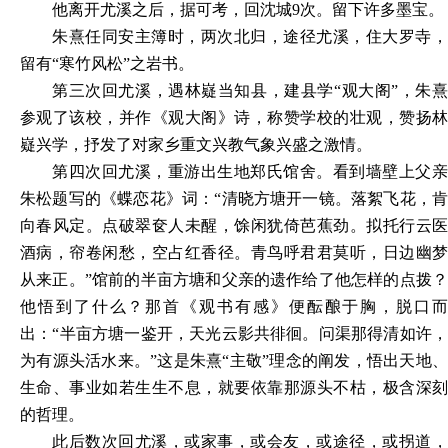
他离开尤溪之后，据可考，回沈城
9次。留下许多墨宝。
朱熹任同安主簿时，两次北归，途径尤溪，住大罗寺，
留有
“寒竹风松”之岩书。
第三次回尤溪，遇林嶷当知县，建县学
“观大阁”，朱
参观了该校，并作《观大阁》诗，称赞学校的壮观，赞扬林
嶷兴学，抒发了对家乡重文兴教气象兴盛之激情。
第四次回尤溪，重游出生地郑氏馆舍。看到墙壁上父亲
朱松题写的《蝶恋花》词：
“清晓方塘开一镜。落絮飞花，
向春风定。点破翠奁人未醒，馀闲犹倚芭蕉劲。拟托行云医
酒病，帘卷闲愁，空占红香径。青鸟呼君君莫听，日边幽梦
从来正。”馆前的半亩方塘和父亲的遗作给了他怎样的点拨？
他悟到了什么？那首《观书有感》便酝酿于胸，脱口而
出：“半亩方塘一鉴开，天光云影共徘徊。问渠那得清如许，
为有源头活水来。”这是朱熹“主敬”理念的阐发，悟出天地、
生命、事业如若生生不息，就要依靠那源头不枯，极含深刻
的哲理。
此后数次回尤溪，或家事，或会友，或途径，或拐道，