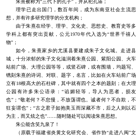
朱熹被称为
“三代下的孔子”，并从祀孔庙；
理学已走出国门，数百年间，成为东南亚社会主流思
想，并有许多研究理学的分支机构；
由于朱熹在经学、理学、文化史、思想史、教育史等多
学科上都有突出贡献，公元
1970年代入选为“世界千禧
物”；
如今，朱熹家乡的尤溪县要建成朱子文化城。走进县
城，十分浓郁的朱子文化滋润着朱熹公园、紫阳公园、火车
站前广场、大理公园等等，或竖石碑，或有围墙，均题写、
镌刻朱熹的诗词、对联、题字，名言，比如在火车站前广场
立有
18根高大的石柱碑，其中就有四个之本的题刻；在大
公园有许多朱公语录：“谄媚轻等，导人为恶者，损友
也”；“敬老何？不怠慢，不放荡谓也。诚者何？不自欺，不
狂妄谓也”；“古之君子如抱美玉而深藏不市，后之人则以石
为主，而又炫之也”……随时随处可以阅读朱熹思想。
朱公能含笑九泉了！
（
原载于福建省炎黄文化研究会、省作协
“走进八闽”