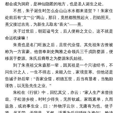
都会成为洞府，是神仙隐匿的地方，也是圣人诞生之处。
不然，朱子诞生时怎么会山山水水都来道贺？！朱家住
处前后有
“文”“公”两山，那日，竟然都熊熊起火，烈焰照天。
熹父接过吉兆，为新生儿取名“喜火”――熹。
夫子过世后，朝廷谥号文，后人便称之文公。这不就是
命运机缘嘛！
朱熹也是名门旺族之后，且世代业儒。其先祖朱古僚被
称为一方富豪。他曾奉刺史陶雅之命领兵三千戌防婺源，便
移居于婺源。朱氏后裔尊之为婺源朱氏始祖。
到了朱熹祖父朱森那一辈，因其祖是一个只读经书，不
问生计之人，一生不得志，未能入仕，家境贫寒。但他还是
告诫子孙后辈：
“吾家业儒，积德五世，后当有显者，当勉
谨饬，以无坠先生之业。”
朱松在《行状》中，回忆其父，亦云：
“家人生产未曾
齿。子松游乡校，时时少得失，无所钦戚。家既素单，久而
益急，或劝事生业，曰：‘外物浮云尔，无庸有为也。使子
贤，虽不荣，于我是，不然，适重为后日骄纵之资尔’。晚读