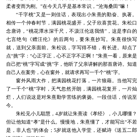
柔者变而为刚。”在今天几乎是基本常识，“沧海桑田”嘛！
“千字桃”又是一则佳话，表现出小朱熹的勤奋、执著。
相传一个仲春时节，满园桃花盛开，父子欣喜赏花。朱松口
念唐诗，“桃花潭水深千尺，不汲汪伦送我情”，这是李白的
七言绝句《赠汪伦》的后两句，要朱熹抄写。朱熹很快写
就，送到父亲面前。朱松说，字写得不错，有长进。却点了
点“挑”字：“心正字正，心不正字不正啊！”朱熹一看，原来是
自己把“桃”字写成“挑”字，他听了父亲讲解的那首唐诗。知道
自己人在案旁，心在窗外，就请求再写一千个“桃”字。
窗外风雨大作，把满园桃花打落，一片狼藉。当他写完
了一千个
“桃”字时，天气忽然开朗，满园桃花复开，一片
烂，人们说这是对朱熹勤学苦练的褒扬。一段佳话，传说至
今。
朱松见小儿聪慧，
4岁就让朱熹读《孝经》，小儿哪懂
但让他知道“孝”是什么。慢慢地，朱熹懂了，才能写出“不若
是，非人也”的体会；5岁就送他入学堂，还赋诗《送五二郎