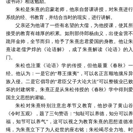
读书诗》相送勉励。
朱松是朱熹的启蒙老师，他亲自督课讲授，对朱熹进行
系统的经、书教育，并结合当时的现实，进行讲解。
父亲还为他请了一些有名望的大儒，为他授课，使其所
接受的教育有雄厚的积累。如刑部侍郎杨由义，出使金营不
跪拜金帅，全节而归，给予了朱熹忠君爱国的身教。他让朱
熹读老儒尹焞的《论语解》，成了朱熹解读《论语》的入
门。
朱松也注重《论语》学的传授，但他最重《春秋》一
经。他认为：一是它的
“尊王攘夷”，可以名正言顺地攘斥
族入侵。二是它倡导的“君臣父子大论大法”可以整顿业已败
坏的封建纲常。朱熹正是从朱松传授的《春秋》学中得到爱
国主义思想的灌输。
朱松对朱熹特别注意忠孝节义教育，他抄录了黄山谷
《令时五观》，题了三句赞语：
“知耻可以养德，知分可以
福，知节可以养气”，这可以视之为教育朱熹的思想道德准
绳，为朱熹立下了为人处世的座右铭；朱松竭尽全力地、时