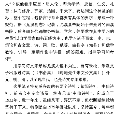
人”？依他看来应是：明人伦，即为孝悌、忠信、仁义、礼
智；从而修身、齐家、治国、平天下。要达到这个神圣的目
标，整个过程，包括言行举止都要有具体的要求，形成一种
规范。据《尤溪县志》记载，尤溪县书院始于朱熹时的南溪
书院，后各朝各代都增办书院、学宫，并要求在其中学习的
生员“以自学儒家四书五经为主，也学习诸子百家、史、志、
策论和古文章、诗、词、歌、赋等。由县令（知县）和儒学
教谕、训导，定期作集中讲授，解答疑难、指导学习和考
评”。
用崇尚诗文来形容尤溪人也不为过。自有朱松、朱熹父
子出版过诗集（《书斋集》《晦庵先生朱文公文集》）外，
元、明、清，以至现当代，也是诗文专集累累。
这里笔者特别感兴趣的有两个诗社：紫阳诗社、中仙诗
社。前者会有专文谈及，笔者只谈
“中仙诗社”。它成立于
1932年，数十年来，虽经风雨，浮沉不定，但都断断续续地
坚持了下来。特别是自1979年复社以来，坚持至今，每年都
举办诗会，出诗集。会员从几个人发展到如今，已有100多