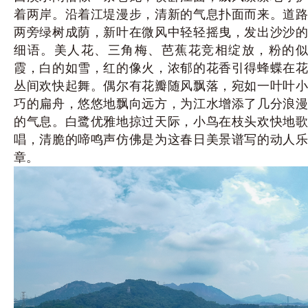
着两岸。沿着江堤漫步，清新的气息扑面而来。道路
两旁绿树成荫，新叶在微风中轻轻摇曳，发出沙沙的
细语。美人花、三角梅、芭蕉花竞相绽放，粉的似
霞，白的如雪，红的像火，浓郁的花香引得蜂蝶在花
丛间欢快起舞。偶尔有花瓣随风飘落，宛如一叶叶小
巧的扁舟，悠悠地飘向远方，为江水增添了几分浪漫
的气息。白鹭优雅地掠过天际，小鸟在枝头欢快地歌
唱，清脆的啼鸣声仿佛是为这春日美景谱写的动人乐
章。