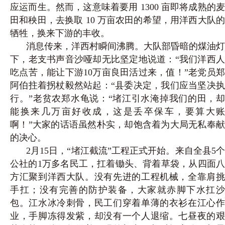
应运而生。然而，这意味着要用 1300 亩即将成熟的麦
田和秧田，去换取 10 万亩农田的希望，用洋西大队的
牺牲，换来下游的丰收。
消息传来，洋西村瞬间沸腾。大队部昏暗的煤油灯
下，老支书声音沙哑却无比坚定地说道：“我们洋西人
吃点苦，能让下游10万亩良田活过来，值！”老党员郑
阿伯拄着拐杖毅然站起：“县委决定，我们应当坚决执
行。”老贫农郑水龟说：“堵江引水淹掉我们的田，却
能换来几万亩好收成，这是丢卒保车，要算大账
啊！”大家的话语虽然朴实，却饱含着为大局无私奉献
的决心。
2月15日，“堵江截流”工程正式开始。来自全县5个
公社的1万多名民工，扛着锄头、背着草袋，从四面八
方汇聚到洋西大队。没有先进的工程机械，全靠肩挑
手扛；没有完善的防护装备，大家就赤脚下水扛沙
包。江水冰冷刺骨，民工们穿着单薄的衣衫在江心作
业，手脚冻得发紫，却没有一个人退缩。七昼夜的艰