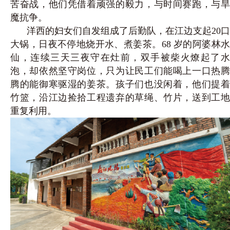
苦奋战，他们凭借着顽强的毅力，与时间赛跑，与旱
魔抗争。
洋西的妇女们自发组成了后勤队，在江边支起20口
大锅，日夜不停地烧开水、煮姜茶。68 岁的阿婆林水
仙，连续三天三夜守在灶前，双手被柴火燎起了水
泡，却依然坚守岗位，只为让民工们能喝上一口热腾
腾的能御寒驱湿的姜茶。孩子们也没闲着，他们提着
竹篮，沿江边捡拾工程遗弃的草绳、竹片，送到工地
重复利用。