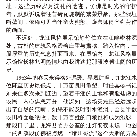
址，这些历经岁月洗礼的遗迹，仿佛是时光的守护
者，默默诉说着往昔砖瓦烧制的繁荣景象。那些残垣
断壁间，依稀可见当年窑火熊熊、烧窑师傅辛勤劳作
的画面。
不远处，龙江风格展示馆静静伫立在江畔密林深
处，古朴的建筑风格透着庄重与肃穆。踏入馆内，一
股厚重的历史气息扑面而来。在展馆内，龙江风格展
示馆馆长林兆明热情地向我讲述起那段波澜壮阔的历
史。
1963年的春天来得格外迟缓。旱魔肆虐，九龙江水
位降至历史最低点，十万亩良田龟裂。时任县委书记
刘秉仁多次来到江边，望着干涸的土地和满脸焦虑的
农民，内心焦急万分。他深知，这场灾难已经远远超
出了自然的范畴，如果不能及时引水灌溉，全县半数
农田将面临绝收，数十万百姓的口粮也将成为泡影。
那段日子里，龙海县委办公室的油灯彻夜未熄，地图
上的西溪段仿佛被点燃，“堵江截流”这个大胆的方案