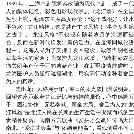
1969 年，上海京剧院将其改编为现代京剧，成了一代
人的集体记忆。彩色电影现代京剧《龙江颂》在全国
热烈上演，毛泽东主席高度评价：“这个戏很好，让水
不争水！龙江精神，这是共产主义风格！”半个多世纪
过去了，“龙江风格”不仅没有随着岁月的流逝而褪
色，反而在新时代焕
发出新的活力。在厦漳同城化
程中，龙海人民为了支持开发区建设，毅然告别祖祖
辈辈生活的家园；为保护九龙江水质，马崎村菇农忍
痛关闭年产值千万的蘑菇产业；在新冠疫情肆虐时，
龙海医护人员逆行驰援湖北，用实际行动诠释着舍己
为人的真谛。
走出龙江风格展示馆，春日的阳光依旧温暖明媚。
回望这座承载着龙江记忆与精神的展馆，心中感慨万
千。团结协作、无私奉献、顾全大局、舍己为人的“龙
江风格”是龙江人民在长期的生产生活中凝聚而成的宝
贵精神财富。闽南方言歌曲《爱拼才会赢》传唱大江
南北。“爱拼才会赢”与“团结更能赢”，看似侧重不同，