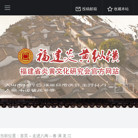
投稿邮箱
收藏本站
弘扬优秀文化 振奋民族精神 介绍民族
瑰宝 宣传中华精英
突出海西特色 报道台港澳侨 坚持古为
今用 力求雅俗共赏
当前位置：
首页
››
走进八闽
››
春 满 龙 江