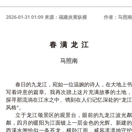
2026-01-31 01:09 来源：福建炎黄纵横
作者：马照南
春
满
龙
江
马照南
春日的九龙江，宛如一位温婉的诗人，在大地上书
写着诗意的篇章。我再次踏上这片充满故事的土地，
探寻那流淌在江水之中、镌刻在人们记忆深处的“龙江
风格”。
立于龙江颂景区的观景台，眼前的九龙江波光粼
粼，四月的暖阳为江面镀上一层金色的光辉。新建的
西溪水闸恰似一条苍龙，横卧江面，威风凛凛地守护