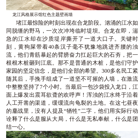
龙江风格展示馆红色主题壁画墙
堵江最惊险的时刻出现在合龙阶段。汹涌的江水如
同脱缰的野马，一次次冲垮临时堤坝。合龙在即，湍
急的江水却在沙质堤岸撕开了一道大口子。关键时
刻，黄狗屎带着40条汉子毫不犹豫地跳进齐腰的浊
流，他们青筋暴起的臂膀奋力扛起巨大的石夯，把一
根根木桩砸到江底。那不是普通的木桩，是他们守护
家园的坚定信念，是他们全部的希望。300多名民工紧
随其后，手挽手组成了一道坚不可摧的人墙，在激流
中整整坚持了7个小时。当最后一包沙袋投入龙口，江
面上爆发出震耳欲聋的欢呼声！浑浊的江水终于沿着
人工开凿的渠道，缓缓流向龟裂的土地。在这七昼夜
的鏖战里，没有人提及“牺牲”二字，他们用实际行动
诠释了什么是服从大局，什么是无私奉献，什么是团
结一心。