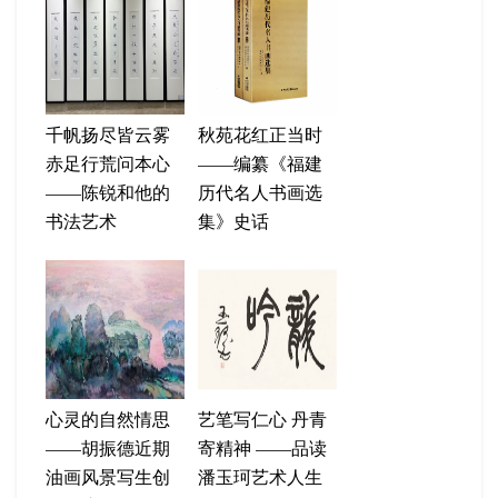
千帆扬尽皆云雾
秋苑花红正当时
赤足行荒问本心
——编纂《福建
——陈锐和他的
历代名人书画选
书法艺术
集》史话
心灵的自然情思
艺笔写仁心 丹青
——胡振德近期
寄精神 ——品读
油画风景写生创
潘玉珂艺术人生