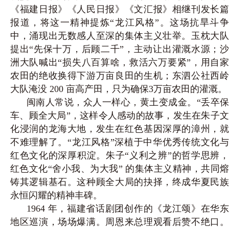
《福建日报》《人民日报》《文汇报》相继刊发长篇
报道，将这一精神提炼“龙江风格”。这场抗旱斗争
中，涌现出无数感人至深的集体主义壮举。玉枕大队
提出“先保十万，后顾二千”，主动让出灌溉水源；沙
洲大队喊出“损失八百算啥，救活六万要紧”，用自家
农田的绝收换得下游万亩良田的生机；东泗公社西岭
大队淹没 200 亩高产田，只为确保3万亩农田的灌溉。
闽南人常说，众人一样心，黄土变成金。“丢卒保
车、顾全大局”，这样令人感动的故事，发生在朱子文
化浸润的龙海大地，发生在红色基因深厚的漳州，就
不难理解了。“龙江风格”深植于中华优秀传统文化与
红色文化的深厚积淀。朱子“义利之辨”的哲学思辨，
红色文化“舍小我、为大我” 的集体主义精神，共同熔
铸其逻辑基石。这种顾全大局的抉择，终成华夏民族
永恒闪耀的精神丰碑。
1964 年，福建省话剧团创作的《龙江颂》在华东
地区巡演，场场爆满。周恩来总理观看后赞不绝口。