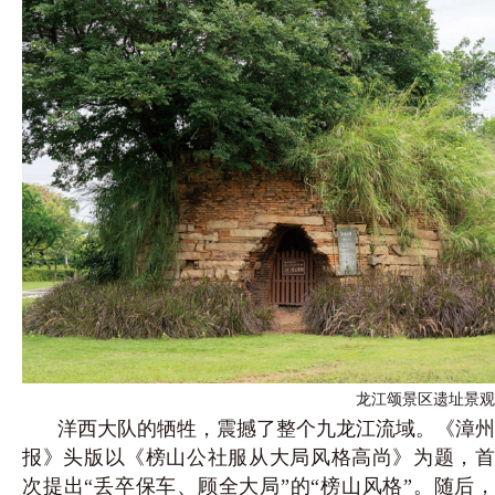
龙江颂景区遗址景观
洋西大队的牺牲，震撼了整个九龙江流域。《漳州
报》头版以《榜山公社服从大局风格高尚》为题，首
次提出“丢卒保车、顾全大局”的“榜山风格”。随后，