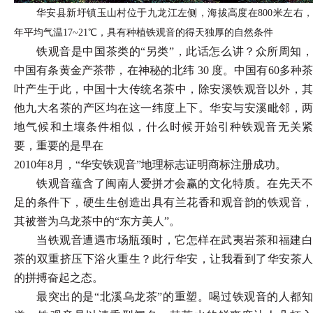
华安县新圩镇玉山村位于九龙江左侧，海拔高度在
800米左右
年平均气温17~21℃，具有种植铁观音的得天独厚的自然条件
铁观音是中国茶类的
“另类”，此话怎么讲？众所周知，
中国有条黄金产茶带，在神秘的北纬 30 度。中国有60多种茶
叶产生于此，中国十大传统名茶中，除安溪铁观音以外，其
他九大名茶的产区均在这一纬度上下。华安与安溪毗邻，两
地气候和土壤条件相似，什么时候开始引种铁观音无关紧
要，重要的是早在
2010年8月，“华安铁观音”地理标志证明商标注册成功。
铁观音蕴含了闽南人爱拼才会赢的文化特质。在先天不
足的条件下，硬生生创造出具有兰花香和观音韵的铁观音，
其被誉为乌龙茶中的
“东方美人”。
当铁观音遭遇市场瓶颈时，它怎样在武夷岩茶和福建白
茶的双重挤压下浴火重生？此行华安，让我看到了华安茶人
的拼搏奋起之态。
最突出的是
“北溪乌龙茶”的重塑。喝过铁观音的人都