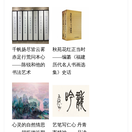
千帆扬尽皆云雾
秋苑花红正当时
赤足行荒问本心
——编纂《福建
——陈锐和他的
历代名人书画选
书法艺术
集》史话
心灵的自然情思
艺笔写仁心 丹青