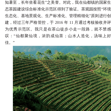
知暑至，长年坐看花生”之美誉。对此，我在仙都镇的国家生
态茶园建设综合标准化示范区得到了验证。茶观园按照“环境
生态化、基地景观化、生产标准化、管理精细化”原则进行创
建，经过三年严格管控，于 2016 年 11 月通过考核验收并评
为优秀示范区。我只是在茶山徒步小走一段路，就不禁感
叹：“仙都聚仙境，浓韵成仙茶；山水人造化，汤味上好
佳。”