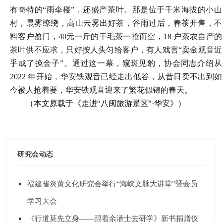
有奇特的
“雨伞楼”，还盛产茶叶。那是位于千米海拔的小
村，晨雾缭绕，高山云雾出好茶，谷雨过后，春茶开售，不
料客户盈门，40元一斤的干毛茶一抢而空，18 户茶农自产的
茶叶供不应求，只好按人头匀给客户，有人戏言“卖金观音近
乎成了换金子”。通过这一幕，窥斑见豹，协会同志介绍从
2022 年开始，华安铁观音已经走出低谷，从昔日卖不出到如
今被人抢着要，华安铁观音迎来了繁花似锦的春天。
（本文原载于《走进
“八闽旅游景区”·华安》）
研究会动态
福建省炎黄文化研究会举行“海峡文脉大讲堂”暨会员
学习大会
《行道莫先立身——跟着余潜士去研学》新书捐赠仪