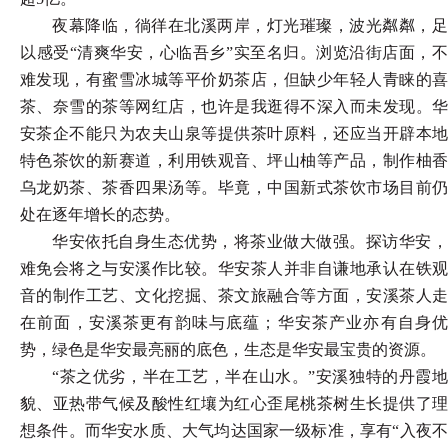
夜幕降临，徜徉在北溪两岸，灯光璀璨，波光粼粼，足
以感受
“清爽华安，心临吾乡”实至名归。浏览沿街店面，
难发现，有蜜雪冰城等平价奶茶店，但缺少年轻人青睐的喜
茶、奈雪的茶等网红店，也许是我逛得不深入而未发现。华
安茶企不能只为农夫山泉等提供茶叶原料，还应当开辟本地
特色茶饮的新赛道，利用铁观音、坪山柚等产品，制作柚香
乌龙奶茶、茶香四果汤等。毕竟，中国新式茶饮市场目前仍
处在逐年增长的态势。
华安依托自身生态优势，将茶业做大做强。探访华安，
难免会将之与安溪作比较。华安茶人并非自谦地承认在铁观
音的制作工艺、文化挖掘、茶文旅融合等方面，安溪茶人走
在前面，安溪茶更有韵味与底蕴；华安茶产业亦有自身优
势，绿色是华安最亮丽的底色，生态是华安最宝贵的资源。
“茶之优劣，半在工艺，半在山水。”安溪独特的丹霞地
貌、亚热带气候及酸性红壤为红心歪尾桃茶树生长提供了理
想条件。而华安水质、大气均达国家一级标准，享有“入夜不