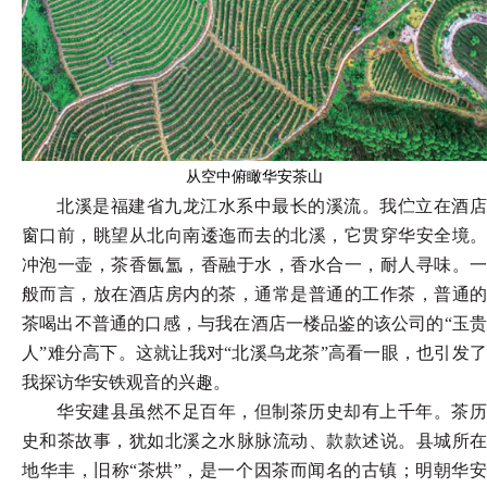
从空中俯瞰华安茶山
北溪是福建省九龙江水系中最长的溪流。我伫立在酒店
窗口前，眺望从北向南逶迤而去的北溪，它贯穿华安全境。
冲泡一壶，茶香氤氲，香融于水，香水合一，耐人寻味。一
般而言，放在酒店房内的茶，通常是普通的工作茶，普通的
茶喝出不普通的口感，与我在酒店一楼品鉴的该公司的
“玉
人”难分高下。这就让我对“北溪乌龙茶”高看一眼，也引发了
我探访华安铁观音的兴趣。
华安建县虽然不足百年，但制茶历史却有上千年。茶历
史和茶故事，犹如北溪之水脉脉流动、款款述说。县城所在
地华丰，旧称
“茶烘”，是一个因茶而闻名的古镇；明朝华