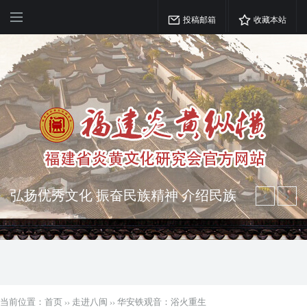
投稿邮箱
收藏本站
弘扬优秀文化 振奋民族精神 介绍民族
瑰宝 宣传中华精英
突出海西特色 报道台港澳侨 坚持古为
今用 力求雅俗共赏
当前位置：
首页
››
走进八闽
››
华安铁观音：浴火重生