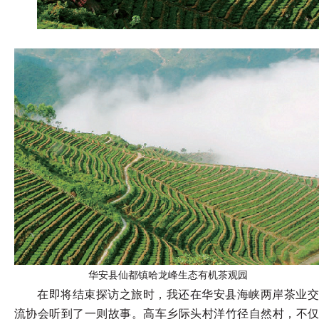
华安县仙都镇哈龙峰生态有机茶观园
在即将结束探访之旅时，我还在华安县海峡两岸茶业交
流协会听到了一则故事。高车乡际头村洋竹径自然村，不仅