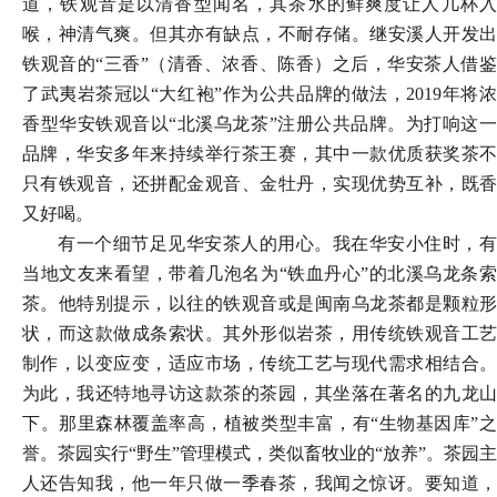
道，铁观音是以清香型闻名，其茶水的鲜爽度让人几杯入
喉，神清气爽。但其亦有缺点，不耐存储。继安溪人开发出
铁观音的“三香”（清香、浓香、陈香）之后，华安茶人借鉴
了武夷岩茶冠以“大红袍”作为公共品牌的做法，2019年将浓
香型华安铁观音以“北溪乌龙茶”注册公共品牌。为打响这一
品牌，华安多年来持续举行茶王赛，其中一款优质获奖茶不
只有铁观音，还拼配金观音、金牡丹，实现优势互补，既香
又好喝。
有一个细节足见华安茶人的用心。我在华安小住时，有
当地文友来看望，带着几泡名为
“铁血丹心”的北溪乌龙条
茶。他特别提示，以往的铁观音或是闽南乌龙茶都是颗粒形
状，而这款做成条索状。其外形似岩茶，用传统铁观音工艺
制作，以变应变，适应市场，传统工艺与现代需求相结合。
为此，我还特地寻访这款茶的茶园，其坐落在著名的九龙山
下。那里森林覆盖率高，植被类型丰富，有“生物基因库”之
誉。茶园实行“野生”管理模式，类似畜牧业的“放养”。茶园主
人还告知我，他一年只做一季春茶，我闻之惊讶。要知道，