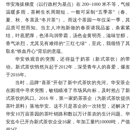
华安海拔梯度（以行政村为基点）在 200~1000 米不等，气候
温暖多雨，茶树生长周期短，一般可采制“五季茶”（春、
夏、秋、冬茶及“冬片茶”）。而这个茶园一年仅采一季，其
品质可想而知。当主人冲泡新做的春茶请我品鉴，条索紧
结，叶底肥厚，色泽乌润带霜，汤色金黄明亮，滋味甘醇，
香气浓烈，尤其见有难得的“三红七绿”，至此，我领悟了其
取名“铁血丹心”背后的意蕴。
华安铁观音的突围，还得益于奶茶（新式茶饮）的带
动。新式茶饮悄然兴起于
2012年，深受青年人的喜爱，爆发
于2016年。
当时，品牌
“喜茶”开创了新中式茶饮的先河。华安茶
在困境中寻求突围，敏锐瞄准了市场风向标，及时抢占了新
式茶饮的风口。2016 年，第一家奶茶茶企（为新式茶饮提供
茶叶原料）落地华安。这不只是茶企的一次转型，还解决了
华安10万亩茶园的茶叶销路和数以万计茶农的生计问题。华
安迄今已开办新式茶饮企业16家，年加工量约10000吨，产值
超5亿。