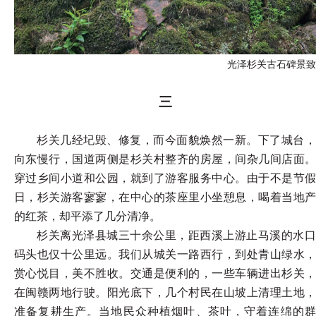
光泽杉关古石碑景致
三
杉关几经圮毁、修复，而今面貌焕然一新。下了城台，
向东慢行，国道两侧是杉关村整齐的房屋，间杂几间店面。
穿过乡间小道和公园，就到了游客服务中心。由于不是节假
日，杉关游客寥寥，在中心的茶座里小坐憩息，喝着当地产
的红茶，却平添了几分清净。
杉关离光泽县城三十余公里，距西溪上游止马溪的水口
码头也仅十公里远。我们从城关一路西行，到处青山绿水，
赏心悦目，美不胜收。交通是便利的，一些车辆进出杉关，
在闽赣两地行驶。阳光底下，几个村民在山坡上清理土地，
准备复耕生产。当地民众种植烟叶、茶叶，守着连绵的群