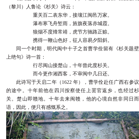
（黎川）人鲁论《杉关》诗云：
重关百二表东华，接壤江闽邑万家。
瀑布寒飞舟堑雨，旌旗夜落赤城霞。
狼烟不度烽常靖，虎节方驰路正赊。
携得一鞭山色好，征人容易夕阳斜。
同一个时期，明代闽中十子之首曹学佺留有《杉关题壁
上绝句》诗一首：
行尽闽山接楚山，十年曾此度杉关。
而今更作湘西客，不审闽中几日还。
此诗写于天启二年（
1622 年），曹学佺赴任广西右参
的途中。十年前他在四川按察使任上罢官返乡，也经过杉
关。楚山即赣地。十年去来闽赣，他的心境自然非同日而
语，因此，便只有感慨系之。