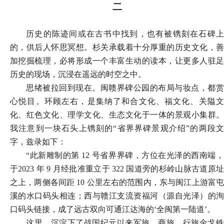
二
历史的陈迹间或在古书中找到，也有被镌刻在石碑上
的，供后人怀思冥想。杉关承载着十分厚重的历史文化，善
加挖掘梳理，必将形成一个丰富生动的读本，让更多人驻足
历史的现场，沉浸在遥远的时空之中。
思绪被拉回到现在。闽赣界碑公园的布局与妆点，都赏
心悦目。环顾左右，是集纳了和合文化、福文化、关隘文
化、红色文化、理学文化、生态文化于一体的景观小集群。
我注意到一块石头上镌刻的
“省界界碑景观介绍”的两段
字，兹录如下：
“此新雕制的第 12 号省界界碑，方位在光泽的西南端，
于2023 年 9 月经批准重立于 322 国道旁的杉岭山脉古道原址
之上，两侧各间距 10 公里左右的范围内，东与闽江上游富屯
溪的水口码头相连；西与赣江支流资福河（源自光泽）的洵
口码头链接，成了远古双向可通江达海的‘全闽第一陆道’。
这里，沉淀下了战国纪元以来军旅、商旅、行旅金戈铁