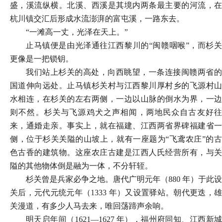
盛，溪流纵横。北溪、西溪是其境内两条最主要的河流，在
杭川镇交汇后形成水流澎湃的富屯溪，一路东去。
“一滩高一丈，光泽在天上。”
止马镇便是由光泽通往江西黎川的
“闽赣咽喉”，而杉关
更像是一把锁钥。
我们站上杉关的高处，向西眺望，一条连接闽赣两省的
国道伸向远处。止马镇杉关村与江西黎川厚村乡的飞源村山
水相连，在杉关的左右两侧，一边以山脉的倒水为界，一边
则不然。杉关与飞源鸡犬之声相闻，两地民众自古友好往
来，通婚走亲。事实上，就在福建、江西两省界碑福建省一
侧，位于杉关关隘的山坡上，就有一座题为
“飞鸢农庄”的
色古香的建筑物。这座农庄古建是江西人氏经营所有，与关
隘的其他物体倒是融为一体，不分轩轾。
杉关曾是兵家必争之地。唐代广明元年（
880 年）于此设
关后，元代元统元年（1333 年）又设置驿站。朝代更迭，雄
关漫道，有多少人马去来，唯回荡蹄声余响。
明天启年间（
1621—1627 年），福州府同知、江西新