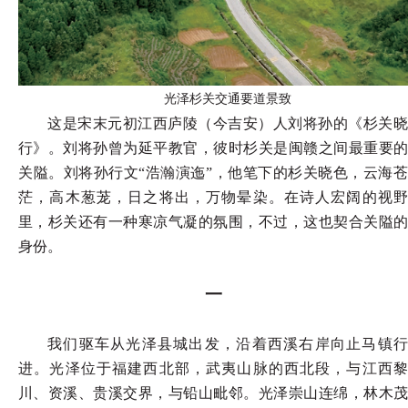
光泽杉关交通要道景致
这是宋末元初江西庐陵（今吉安）人刘将孙的《杉关晓
行》。刘将孙曾为延平教官，彼时杉关是闽赣之间最重要的
关隘。刘将孙行文
“浩瀚演迤”，他笔下的杉关晓色，云海
茫，高木葱茏，日之将出，万物晕染。在诗人宏阔的视野
里，杉关还有一种寒凉气凝的氛围，不过，这也契合关隘的
身份。
一
我们驱车从光泽县城出发，沿着西溪右岸向止马镇行
进。光泽位于福建西北部，武夷山脉的西北段，与江西黎
川、资溪、贵溪交界，与铅山毗邻。光泽崇山连绵，林木茂