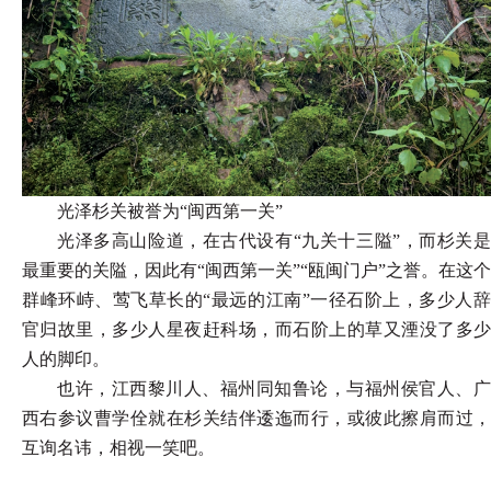
光泽杉关被誉为
“闽西第一关”
光泽多高山险道，在古代设有
“九关十三隘”，而杉关
最重要的关隘，因此有“闽西第一关”“瓯闽门户”之誉。在这个
群峰环峙、莺飞草长的“最远的江南”一径石阶上，多少人辞
官归故里，多少人星夜赶科场，而石阶上的草又湮没了多少
人的脚印。
也许，江西黎川人、福州同知鲁论，与福州侯官人、广
西右参议曹学佺就在杉关结伴逶迤而行，或彼此擦肩而过，
互询名讳，相视一笑吧。