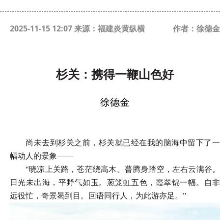
2025-11-15 12:07 来源：福建炎黄纵横
作者：徐德金
杉关：携得一鞭山色好
徐德金
尚未去到杉关之前，杉关就已经在我的脑海中留下了一
幅动人的景象
——
“晓凉上关路，苍茫绕高木。瞢腾身踏空，左右云满谷。
日光未出海，平野气如玉。葱笼虹五色，霞翠锦一幅。自非
远役忙，奇景曷到目。回语同行人，为此游亦足。”