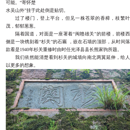
可能。“寄怀楚
水吴山外
”挂于此处倒是贴切。
过了楼门，登上平台，但见一株苍翠的香樟，枝繁叶
茂，郁郁葱葱。
隔着国道，对面是一座署着
“闽赣雄关”的箭楼，箭楼西
侧是一块镌刻着“杉关”的石匾 ，嵌在石墙的顶部，从时间落
款看是1940年杉关重修时由时任光泽县县长熊家驹所题。
我们依然能清楚看到杉关的城墙向南北两翼延伸，给人
以更多的想象。