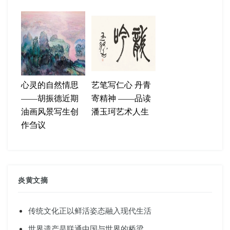
心灵的自然情思
艺笔写仁心 丹青
——胡振德近期
寄精神 ——品读
油画风景写生创
潘玉珂艺术人生
作刍议
炎黄文摘
传统文化正以鲜活姿态融入现代生活
世界遗产是联通中国与世界的桥梁