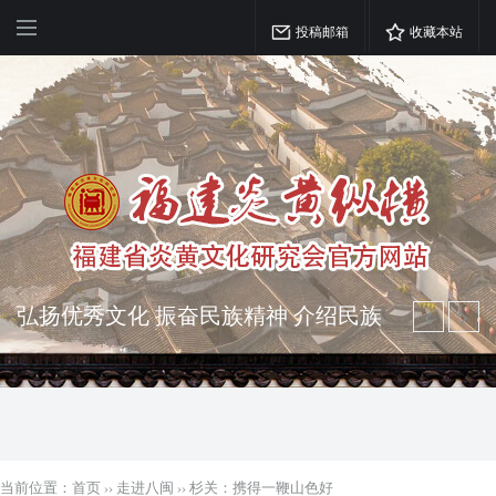
投稿邮箱
收藏本站
弘扬优秀文化 振奋民族精神 介绍民族
瑰宝 宣传中华精英
突出海西特色 报道台港澳侨 坚持古为
今用 力求雅俗共赏
当前位置：
首页
››
走进八闽
››
杉关：携得一鞭山色好