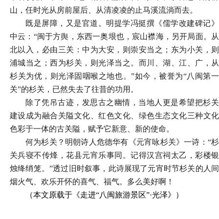
山，任时光从房前屋后、从清凌凌的止马溪流淌而去。
既是屏障，又是官道。明提学冯挺撰《儒学改建碑记》
中云：
“闽于方舆，东西一奥垠也，宸山襟海，另开局面。
北以入，必由三关：中为大安，则崇安当之；东为小关，则
浦城当之；西为杉关，则光泽当之。而川、湖、江、广，从
杉关为优，则光泽固咽喉之地也。”如今，被誉为“八闽第一
关”的杉关，已然失去了往昔的功用。
除了凭吊古迹，发思古之幽情，当地人更是希望把杉关
建设成为融合关隘文化、红色文化、绿色生态文化三种文化
色彩于一体的古关隘，赋予它新意、新的使命。
何为杉关？明朝诗人危德华有《元宵咏杉关》一诗：
“
关兵寝不传烽，花县元宵乐事同。记得汉宫祠太乙，彩楼银
烛绛绡笼。”透过旧时叙事，此诗展现了元宵时节杉关的人间
烟火气、欢乐开怀的喜气、福气。多么美好啊！
（本文原载于《走进
“八闽旅游景区”·光泽》）