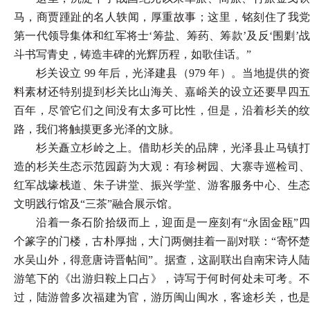
马，商贾踵趾的名人轶闻，厚重故事；这里，铭刻住了我党
第一代领导集体和红军将士
‘筹盐、筹药、筹款’及反‘围剿’
斗书写青史，铸造丰碑的光辉历程，如歌佳话。”
杉关设立
99 年后，光泽建县（979 年）。当地提供的
料素材还特别提到杉关比山海关、嘉峪关的设立还要早四五
百年，尽管它们之间没有太多可比性，但是，沿着杉关的纹
路，我们将触摸更多光泽的文脉。
杉关矗立杉岭之上。借助杉关的品牌，光泽县止马镇打
造的杉关生态示范园蔚为大观：有珍树园、大寨寺巡检司、
红军战壕栈道、朱子讲堂、振兴学堂、游客服务中心、生态
文明践行馆及
“三茶”融合展示馆。
沿着一条石阶拾级而上，迎面是一座刻有
“永固金瓯”四
个篆字的门楼，古朴厚拙，大门两侧挂着一副对联：“寄怀楚
水吴山外，得意唐诗晋帖间”。据查，这副联出自南宋诗人陆
游笔下的《出游归鞍上口占》，诗写于何时何处未可考。不
过，陆游曾多次福建为官，游历闽山闽水，客途杉关，也是