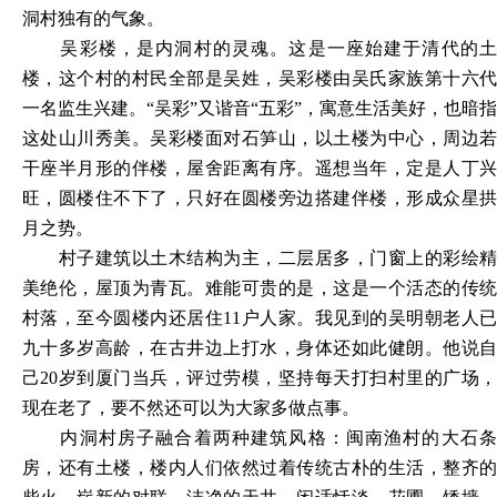
洞村独有的气象。
吴彩楼，是内洞村的灵魂。这是一座始建于清代的土
楼，这个村的村民全部是吴姓，吴彩楼由吴氏家族第十六代
一名监生兴建。“吴彩”又谐音“五彩”，寓意生活美好，也暗指
这处山川秀美。吴彩楼面对石笋山，以土楼为中心，周边若
干座半月形的伴楼，屋舍距离有序。遥想当年，定是人丁兴
旺，圆楼住不下了，只好在圆楼旁边搭建伴楼，形成众星拱
月之势。
村子建筑以土木结构为主，二层居多，门窗上的彩绘精
美绝伦，屋顶为青瓦。难能可贵的是，这是一个活态的传统
村落，至今圆楼内还居住11户人家。我见到的吴明朝老人已
九十多岁高龄，在古井边上打水，身体还如此健朗。他说自
己20岁到厦门当兵，评过劳模，坚持每天打扫村里的广场，
现在老了，要不然还可以为大家多做点事。
内洞村房子融合着两种建筑风格：闽南渔村的大石条
房，还有土楼，楼内人们依然过着传统古朴的生活，整齐的