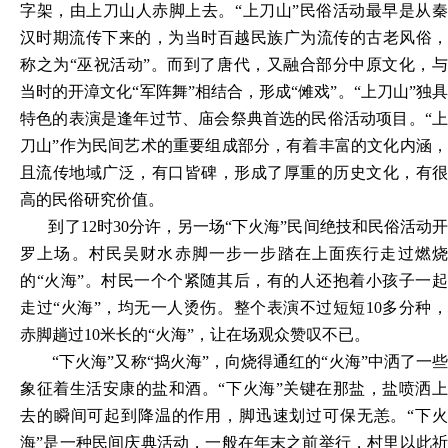
字架，由上刀山人赤脚上去。“上刀山”民俗活动最早是从秦
汉时期流传下来的，为当时百越民族广为流传的古老风俗，
称之为“巫祝活动”。而到了唐代，又融合部分中原文化，与
当时的开漳文化“军阵舞”相结合，形成“傩戏”。“上刀山”独具
特色的表演是逢年过节、庙会祭典首选的民俗活动项目。“上
刀山”作为民间艺术的重要组成部分，有着丰富的文化内涵，
且流传地域广泛，有口皆碑，形成了厚重的历史文化，有很
高的民俗研究价值。
到了12时30分许，另一场“下火海”民间绝技和民俗活动开
罗上场。村民吴财水赤脚一步一步踏在上面疾行走过燃烧
的“火海”。村民一个个紧随其后，有的人还抱着小孩子一起
走过“火海”，均无一人烫伤。整个表演不过短短10多分种，
赤脚趟过10米长的“火海”，让在场观众赞叹不已。
“下火海”又称“捣火海”，向烧得通红的“火海”中洒了一些
象征着生活安康的盐和酒。“下火海”关键在那盐，盐喷洒上
去的瞬间可起到降温的作用，脚迅速划过可保无恙。“下火
海”是一种民间庆典活动，一般在年末之前举行，村里以此祈