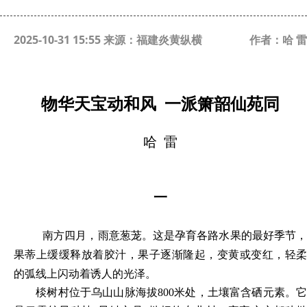
2025-10-31 15:55 来源：福建炎黄纵横
作者：哈 雷
物华天宝动和风 一派箫韶仙苑同
哈
雷
一
南方四月，雨意葱茏。这是孕育各路水果的最好季节
果蒂上缓缓释放着胶汁，果子逐渐隆起，变黄或变红，轻柔
的弧线上闪动着诱人的光泽。
棪树村位于乌山山脉海拔800米处，土壤富含硒元素。它