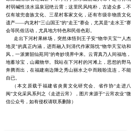
村弱碱性淡水温泉冠绝云霄；这里民风纯朴，古迹众多，不
仅有坡兜畲族文化、三星村客家文化，还有市级非物质文化
遗产——内龙村“三山国王”的“走王”赛会，尤其是“走水王”赛
会等民俗活动，尤具地方特色和民俗色彩。
走出下河村果林场，突然体悟到王子安
“物华天宝”“人杰
地灵”的真正内涵，进而融入到清代作家陈忱“物华天宝动和
风，一派箫韶仙苑同”的奇妙境界中来。云霄真乃人间福地，
地蓄珍宝，山藏物华。我站在下河村的河滩上，思想的野马
奔腾而出，在福建南边陲之秀山丽水之中而顾盼流连，不能
自已。
（
本文原载于福建省炎黄文化研究会、省作协
“走进
闽”文化采风系列之《走进云宵》，图片来源于“云宵农业”微
信公众号，如有侵权请联系删除
）