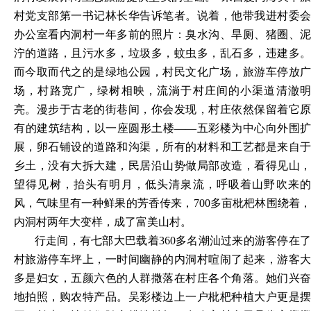
村党支部第一书记林长华告诉笔者。说着，他带我进村委会
办公室看内洞村一年多前的照片：臭水沟、旱厕、猪圈、泥
泞的道路，且污水多，垃圾多，蚊虫多，乱石多，违建多。
而今取而代之的是绿地公园，村民文化广场，旅游车停放广
场，村路宽广，绿树相映，流淌于村庄间的小渠道清澈明
亮。漫步于古老的街巷间，你会发现，村庄依然保留着它原
有的建筑结构，以一座圆形土楼——五彩楼为中心向外围扩
展，卵石铺设的道路和沟渠，所有的材料和工艺都是来自于
乡土，没有大拆大建，民居沿山势做局部改造，看得见山，
望得见树，抬头有明月，低头清泉流，呼吸着山野吹来的
风，气味里有一种鲜果的芳香传来，700多亩枇杷林围绕着，
内洞村两年大变样，成了富美山村。
行走间，有七部大巴载着360多名潮汕过来的游客停在了
村旅游停车坪上，一时间幽静的内洞村喧闹了起来，游客大
多是妇女，五颜六色的人群撒落在村庄各个角落。她们兴奋
地拍照，购农特产品。吴彩楼边上一户枇杷种植大户更是摆