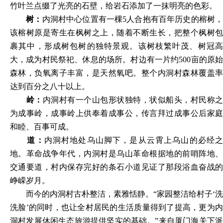
竹叶兰点缀了光亮的石壁，给岩石添加了一抹明亮的色彩。
树：
内洞村中心位置有一棵5人合抱有百年历史的榕树
该榕树原是寄生在枫树之上，随着不断生长，把整个枫树包
裹其中，形成树包树的独特景观。该树枝繁叶茂、树冠高
大，成为村民祭祀、休息的场所。村边有一片约500亩的原始
森林，负氧离子丰富，是天然氧吧。整个内洞村森林覆盖率
达到百分之八十以上。
岭：
内洞村有一个山包形状独特，状似船头，村民称
为成事岭，成事岭上供奉着成事公，传言拜过成事公后家庭
和睦、百事可成。
道：
内洞村地处乌山脚下，是从云霄上乌山的必经
地。革命战争年代，内洞村是乌山革命根据地的前哨阵地、
交通要道，村内保存完好的条石小道见证了那段浴血奋战的
峥嵘岁月。
而今的内洞村古朴整洁，素雅恬静。“家园整洁给村子‘洗
洗脸’的同时，也让全村居民的生活质量得到了提高，更为内
洞村发展休闲生态旅游提供坚实的基础。”来自厦门海关下派