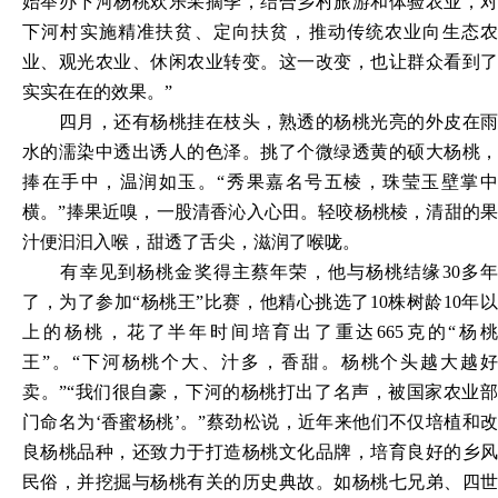
始举办下河杨桃欢乐采摘季，结合乡村旅游和体验农业，对
下河村实施精准扶贫、定向扶贫，推动传统农业向生态农
业、观光农业、休闲农业转变。这一改变，也让群众看到了
实实在在的效果。”
四月，还有杨桃挂在枝头，熟透的杨桃光亮的外皮在雨
水的濡染中透出诱人的色泽。挑了个微绿透黄的硕大杨桃，
捧在手中，温润如玉。“秀果嘉名号五棱，珠莹玉壁掌中
横。”捧果近嗅，一股清香沁入心田。轻咬杨桃棱，清甜的果
汁便汩汩入喉，甜透了舌尖，滋润了喉咙。
有幸见到杨桃金奖得主蔡年荣，他与杨桃结缘30多年
了，为了参加“杨桃王”比赛，他精心挑选了10株树龄10年以
上的杨桃，花了半年时间培育出了重达665克的“杨桃
王”。“下河杨桃个大、汁多，香甜。杨桃个头越大越好
卖。”“我们很自豪，下河的杨桃打出了名声，被国家农业部
门命名为‘香蜜杨桃’。”蔡劲松说，近年来他们不仅培植和改
良杨桃品种，还致力于打造杨桃文化品牌，培育良好的乡风
民俗，并挖掘与杨桃有关的历史典故。如杨桃七兄弟、四世