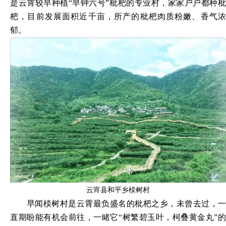
是云霄较早种植“早钟六号”枇杷的专业村，家家户户都种枇
杷，目前发展面积近千亩，所产的枇杷肉质粉嫩、香气浓
郁。
云宵县和平乡棪树村
早闻棪树村是云霄最负盛名的枇杷之乡，未曾去过，一
直期盼能有机会前往，一睹它“树繁碧玉叶，柯叠黄金丸”的