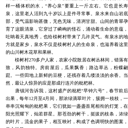
样一桶体积的水，“养心泉”要重上一斤左右。它也是长寿
泉，这里老人活到九十岁以上是件寻常事。泉水来自山岩底
部，受气温影响甚微，无色无味，清冽甘甜。山间的青翠孕
育了这眼清泉，它穿过了嶙峋的怪石，涌动着生命的意蕴，
吐呐着天真地秀，也给棪树村带来了几许灵气。有泉水的地
方就是家乡，泉水不仅是棪树村人的生命泉，也滋养着这里
的山川树木花草和果林。
棪树村270多户人家，农家小院散居在树丛林间，错落有
致，风韵独特。房前屋后，瓜果飘香；路边草丛，粉蝶翩
跹。一些田地上新鲜的豆梗，还残存着几缕淡淡的余香。当
然，最让人惊异的应是那成行连片的枇杷林。
唐镇河告诉我，这村盛产的枇杷“早钟六号”，春节前后
出果，每年12月至4月间，那浓绿滴翠叶片，簇拥一枝枝，一
串串沉甸甸的枇杷果，它们犹如一盏盏首尾相衔的灯笼，在
阳光照耀下，灿若群星。那苍劲的树干，挺拔的枝条，浓绿
的叶片，流金的果子，相互映衬，构成了色调明快的图案，