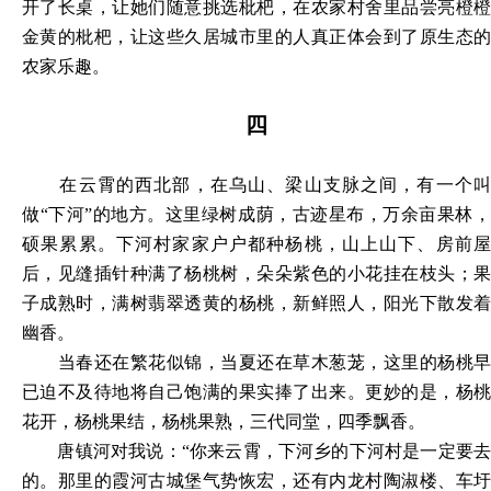
开了长桌，让她们随意挑选枇杷，在农家村舍里品尝亮橙橙
金黄的枇杷，让这些久居城市里的人真正体会到了原生态的
农家乐趣。
四
在云霄的西北部，在乌山、梁山支脉之间，有一个叫
做“下河”的地方。这里绿树成荫，古迹星布，万余亩果林，
硕果累累。下河村家家户户都种杨桃，山上山下、房前屋
后，见缝插针种满了杨桃树，朵朵紫色的小花挂在枝头；果
子成熟时，满树翡翠透黄的杨桃，新鲜照人，阳光下散发着
幽香。
当春还在繁花似锦，当夏还在草木葱茏，这里的杨桃早
已迫不及待地将自己饱满的果实捧了出来。更妙的是，杨桃
花开，杨桃果结，杨桃果熟，三代同堂，四季飘香。
唐镇河对我说：“你来云霄，下河乡的下河村是一定要去
的。那里的霞河古城堡气势恢宏，还有内龙村陶淑楼、车圩