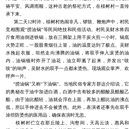
祷平安、风调雨顺，这种古老的祭祀方式，在棪树村一直传
承下来。
第二天12时许，棪树村热闹非凡，锣鼓、鞭炮声中，村民
竞相围观“捞油锅”等民间绝技和民俗活动。村民吴财水将四
斤食用油倒进铁锅，放在三脚架上用干炭火煎一小时。锅底
火势正旺，一股股青烟往上冒，油的温度达到了极点。吴财
水挽起衣服，坦然走向沸腾的油锅，将双手伸入滚烫的油
内，油锅顿时炸开了油花，油立即溅了起来，并发出“吱
吱”的响声，吴财水的双手一点都未烫伤。现场观众掌声、欢
呼声一片。
“捞油锅”又称“下油锅”。当地民俗专家方群达介绍说，它
的奥秘在于油中加进白酒，白酒中含有较多的醋酸及醋酸乙
酯，由于油比醋轻，油就会浮在上面，再加上醋比油的沸点
低，所以手伸进去不会被烫伤。此外，表演者还事先在双手
涂些防烫伤的医用品，确保表演时无恙。
棪树村伫立在那丘陵上、沟壑间，天高云淡，惠风和