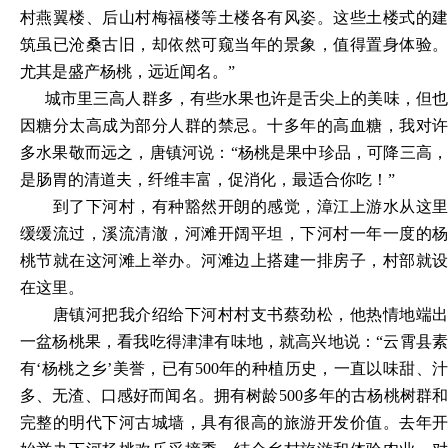
村燕翼楼、后山村梅福楼等土楼各有风姿。这些土楼式的建
筑虽已沧桑古旧，却依然可窥当年的景象，值得置身体验。
尤其是盛产杨桃，远近闻名。”
城市里三高人群多，有些水果也许是舌尖上的美味，但也
因糖分太高成为部分人群的禁忌。十多年的高血糖，我对许
多水果敬而远之，唐镇河说：“杨桃是果中珍品，可降三高，
是肠胃的清道夫，纤维丰富，促消化，最适合你吃！”
到了下河村，有种豁然开朗的感觉，漳江上游水从这里
缓缓流过，溪流清澈，河滩开阔平坦，下河村一年一度的杨
桃节就在这河滩上举办。河滩边上搭建一排房子，村部就设
在这里。
唐镇河把我介绍给下河村村支书蔡劲松，他热情地端出
一盆杨桃果，看我吃得津津有味地，就高兴地说：“云霄县素
有‘杨桃之乡’美誉，已有500年的种植历史，一直以味甜、汁
多、无渣、口感好而闻名。拥有树龄500多年的古杨桃树群和
完整的明代下河古城墙，具有很高的旅游开发价值。去年开