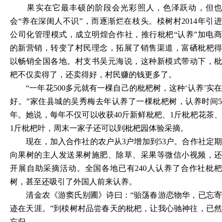
果实在它最丰硕的阶段会光彩照人，色泽跃动，但也
会“养在深闺人不识”，而逐渐烂在枝头。棪树村2014年引进
公司化管理模式，成立明煌合作社，推行枇杷“认养”加电商
的新营销，转变了村民理念，拓展了销售渠道，富硒枇杷得
以畅销全国各地。村支书吴元海说，这种新模式带动下，枇
杷不仅卖得了，还卖得好，村民赚的钱更多了。
“一年花500多元就有一棵自己的枇杷树，这种‘认养’实在
好。”家住县城的吴秀梅去年认养了一棵枇杷树，认养时间5
年。她说，每年不仅可以收获40斤新鲜枇杷、1斤枇杷花茶、
1斤枇杷叶，周末一家子还可以到枇杷园体验采摘。
现在，加入合作社的农户从3户增加到53户。合作社定期
向果树的主人发送果树施肥、除草、采果等微信小视频，还
开展自助采摘活动。全国各地已有240人认养了合作社枇杷
树，甚至还吸引了外国人前来认养。
清金农《游窦氏别圃》诗曰：“骀荡春游恋物华，已忘寄
迹在天涯。”到棪树村品尝春天的枇杷，让我心驰神往，已然
忘归。