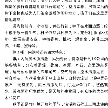
柴火，崭新的对联，洁净的天井，闲适恬淡，花圃、矮墙、
蜿蜒的步行道都是用鹅卵石铺砌的，整洁素雅。房前屋后的
树下桌椅也成为人们茶余饭后休闲好地方，孩子们在这里尽
情地嬉戏。
吴彩楼前有一小池塘，种些荷花，鸭子在水面追逐，给
土楼平添一份生气。村民依然以种养为业，充分利用山区优
势，发展富硒农业，种植香蕉、枇杷、观音窜，饲养土鸡
鸭、土猪、蜜蜂等。
除了楼，内洞村还有四大特色：
溪：
内洞溪水质清澈，风光秀丽，特别是长约1.9公里
峡谷地带，分布着滑瀑、叠泉、深潭、奇石。这里远离雾
霾，远离熙熙攘攘的汽车尾气，空气清新，流水清澈见底，
村容整洁。内洞溪发源于乌山山脉，自村旁流过，溪中尽是
溪石，无有淤泥，流水清澈见底，可见游鱼百许，悠然戏
水。溪流两岸环境优美，是天然的生物园，有众多的优良树
木和花卉。
秋季正是竹叶兰开放的季节，沿溪的石壁上三两成簇的