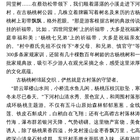
同堂树……在蔡劲松带领下，我们顺着潺潺的小溪走进下河
村，在古杨桃树公园，几株立着牌匾写着树名及来历的古杨
桃树上彩带飘飘，格外惹眼。“那是游客根据古树的典故传说
挂的祈福带。比如，‘四世同堂树’上的祈福带，大多是祝福家
庭幸福和美；‘杨桃七兄弟’上的祈福带，大多是祝福亲友
的。”村中蔡氏先祖不仅传下“孝父母、和兄弟、慎官守”等
300多条家规家训，还留有几十棵数百年树龄的古杨桃树和一
批家规典故，吸引不少游人在观光采摘之余，感受这里浓厚
的文化底蕴。
古杨桃树绵延交织，俨然就是古村落的守望者。
“碧云翠楼山水间，小桥流水鱼儿闲，杨桃压枝沉欲坠，寒
冬未尽已春天。”下河村山清水秀、景色宜人，和周围村落形
成环杨桃主题游。不仅有五斗山原始森林郁郁葱葱，金线
莲、铁皮石斛成片，白鹇自在飞翔；还有七高磜古村落林涛
竹海，瀑布群若银河天降，气势磅礴。这里物产富饶，美食
诱人，除了杨桃果香四溢，外龙村漫山金枣香飘万里，七高
磜深山清泉石蛙成群，车圩村手擀水面筋道入味，还有孙坑