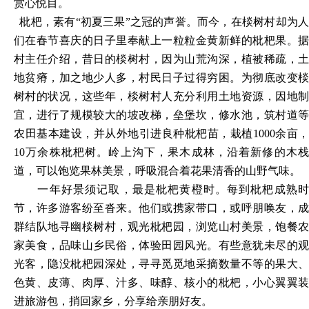
赏心悦目。
枇杷，素有“初夏三果”之冠的声誉。而今，在棪树村却为人
们在春节喜庆的日子里奉献上一粒粒金黄新鲜的枇杷果。据
村主任介绍，昔日的棪树村，因为山荒沟深，植被稀疏，土
地贫瘠，加之地少人多，村民日子过得穷困。为彻底改变棪
树村的状况，这些年，棪树村人充分利用土地资源，因地制
宜，进行了规模较大的坡改梯，垒堡坎，修水池，筑村道等
农田基本建设，并从外地引进良种枇杷苗，栽植1000余亩，
10万余株枇杷树。岭上沟下，果木成林，沿着新修的木栈
道，可以饱览果林美景，呼吸混合着花果清香的山野气味。
一年好景须记取，最是枇杷黄橙时。每到枇杷成熟时
节，许多游客纷至沓来。他们或携家带口，或呼朋唤友，成
群结队地寻幽棪树村，观光枇杷园，浏览山村美景，饱餐农
家美食，品味山乡民俗，体验田园风光。有些意犹未尽的观
光客，隐没枇杷园深处，寻寻觅觅地采摘数量不等的果大、
色黄、皮薄、肉厚、汁多、味醇、核小的枇杷，小心翼翼装
进旅游包，捎回家乡，分享给亲朋好友。