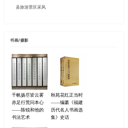
县旅游景区采风
书画
/
摄影
千帆扬尽皆云雾
秋苑花红正当时
赤足行荒问本心
——编纂《福建
——陈锐和他的
历代名人书画选
书法艺术
集》史话