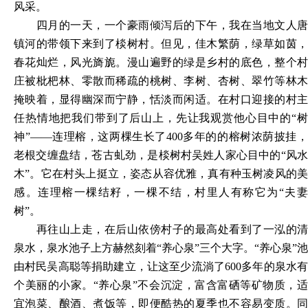
风采。
四月的一天，一个豪雨倾泻后的下午，我在当地文人唐
镇河的带领下来到了棪树村。但见，佳木繁荫，绿草如茵，
春花灿烂，风光旖旎。漫山遍野的绿是乡村的底色，整个村
庄被枇杷林、零散而稀疏的桃树、李树、杏树、翠竹等林木
掩映着，显得幽深而宁静，恬淡而闲适。在村口迎接的村主
任热情地把我们带到了后山上，先让我观赏他心目中的“树
神”——连理榕，这两棵生长了400多年的的榕树浓荫披挂，
老根交缠盘结，苍古虬劲，是棪树村吴姓人家心目中的“风水
木”。它在村头上挺立，姿态从容优雅，真有种玉树凌风的美
感。连理榕一棵结籽，一棵不结，村里人有称它为“夫妻
树”。
再往山上走，在后山依傍村子的最高处看到了一泓的清
泉水，泉水池子上方赫然刻着“养心泉”三个大字。“养心泉”池
由村民吴高聪等捐助建立，让这至少流淌了600多年的泉水有
个美丽的小家。“养心泉”不会沉淀，富含富硒等矿物质，适
宜泡菜、酿酒、煮饭等，即便酷热的夏季也不容易变质。同