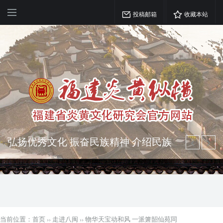
投稿邮箱
收藏本站
突出海西特色 报道台港澳侨 坚持古为
今用 力求雅俗共赏
弘扬优秀文化 振奋民族精神 介绍民族
瑰宝 宣传中华精英
当前位置：
首页
››
走进八闽
››
物华天宝动和风 一派箫韶仙苑同