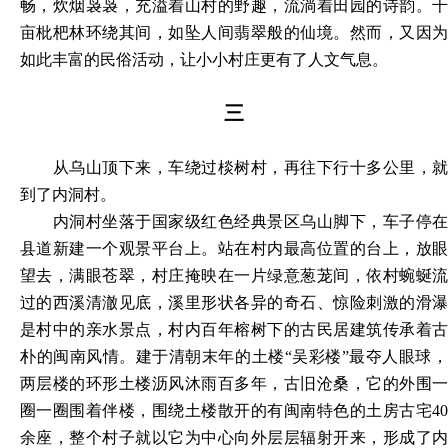
畅，炊烟袅袅，充溢着山村的野趣，流淌着田园的诗韵。千
亩枇杷林环绕其间，如坠人间翡翠般的仙境。然而，又因为
如此丰富的民俗活动，让小小村庄更有了人文气息。
三
从乌山顶下来，车绕过棪树村，再往下行十多公里，就
到了内洞村。
内洞村坐落于国家级红色经典景区乌山脚下，车子停在
县道新建一个观景平台上。站在村内最高位置的台上，放眼
望去，满眼苍翠，村庄掩映在一片绿意葱茏间，依村蜿蜒流
过的西溪清澈见底，溪里形状各异的奇石、惊险刺激的滑瀑
是村中的亲水景点，村内百年榕树下的古民居建筑传承着古
朴的闽南风情。建于清朝末年的土楼“吴彩楼”最夺人眼球，
两层楼的环形土楼沥风沐雨百多年，古旧沧桑，它的外围一
圈一圈围着伴楼，围绕土楼散开的有闽南特色的土房古宅40
余座，整个村子就以它为中心向外层层辐射开来，形成了内