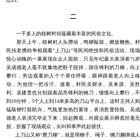
二
一千多人的棪树村却蕴藏着丰富的民俗文化。
那天上午，棪树村人头攒动，鸣锣敲鼓，燃放鞭炮。村
民扶老携幼争相观看“上刀山”等民间绝技和民俗活动。现场
惊心动魄的一幕展现在众人面前，只见年纪最大表演者71岁
吴成德老人毫不犹豫地把鞋子脱掉，踩住锋利的刀梯，向上
攀行，旁边观看的人个个屏住呼吸，眼神跟着老人向上移
动，为他捏一把冷汗。接着，村民吴财水、吴来源、吴胜
利、吴建贵也分别踩着晶亮锋利的钢刀，慢慢向上攀行，不
到10分钟，5个人上到14米多高的刀山平台上。这时主持人则
猛敲锣打鼓助兴，气氛更加热烈紧张，表演愈显惊险。吴成
德老人表演完毕走下来，抬起脚底，向观众展示脚底丝毫无
损，折服了现场观众，尖叫和掌声此起彼伏。
上刀山又称“爬刀梯”，就是用梯子、绳子、铡刀捆绑成人