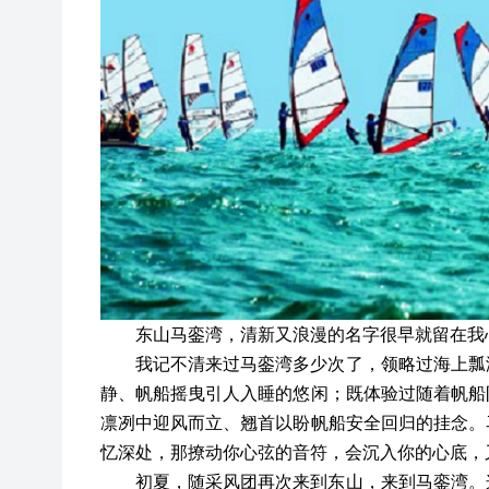
东山马銮湾，清新又浪漫的名字很早就留在我
我记不清来过马銮湾多少次了，领略过海上瓢
静、帆船摇曳引人入睡的悠闲；既体验过随着帆船
凛冽中迎风而立、翘首以盼帆船安全回归的挂念。
忆深处，那撩动你心弦的音符，会沉入你的心底，
初夏，随采风团再次来到东山，来到马銮湾。