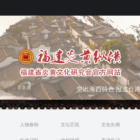
弘扬优秀文化 振奋民族
突出海西特色 报道台港
人物春秋
文坛艺苑
文化长廊