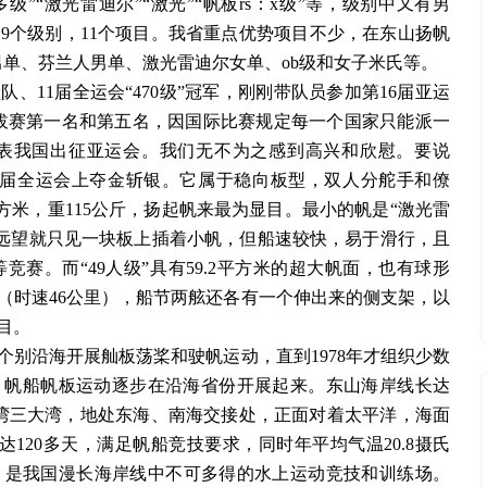
纳多级”“激光雷迪尔”“激光”“帆板rs：x级”等，级别中又有男
9个级别，11个项目。我省重点优势项目不少，在东山扬帆
激光男单、芬兰人男单、激光雷迪尔女单、ob级和女子米氏等。
领队、
11届全运会“470级”冠军，刚刚带队员参加第16届亚运
选拔赛第一名和第五名，因国际比赛规定每一个国家只能派一
表我国出征亚运会。我们无不为之感到高兴和欣慰。要说
在历届全运会上夺金斩银。它属于稳向板型，双人分舵手和僚
平方米，重115公斤，扬起帆来最为显目。最小的帆是“激光雷
面上远望就只见一块板上插着小帆，但船速较快，易于滑行，且
竞赛。而“49人级”具有59.2平方米的超大帆面，也有球形
（时速46公里），船节两舷还各有一个伸出来的侧支架，以
目。
始在个别沿海开展舢板荡桨和驶帆运动，直到1978年才组织少数
赛，帆船帆板运动逐步在沿海省份开展起来。东山海岸线长达
礁湾三大湾，地处东海、南海交接处，正面对着太平洋，海面
120多天，满足帆船竞技要求，同时年平均气温20.8摄氏
，是我国漫长海岸线中不可多得的水上运动竞技和训练场。