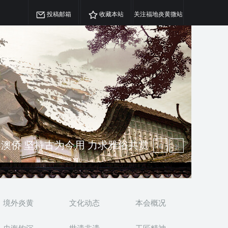
投稿邮箱
收藏本站
关注福地炎黄微站
精神 介绍民族瑰宝 宣传中华精英
澳侨 坚持古为今用 力求雅俗共赏
境外炎黄
文化动态
本会概况