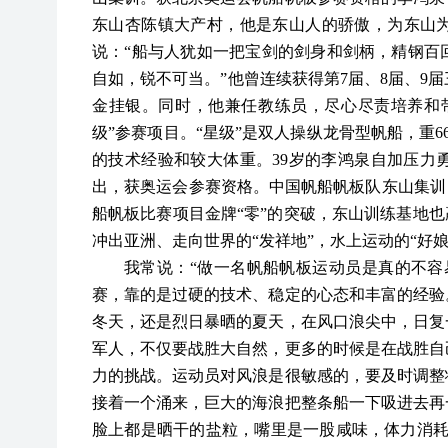
东山杏陈镇大产村，他是东山人的骄傲，为东山为
说：“船与人犹如一把宝剑的剑身和剑柄，精钢百
自如，锐不可当。”他曾连续获得第7届、8届、9
金挂银。同时，他兼任教练员，尽心尽责培养和带
级”参赛项目。“星级”是双人操纵龙骨型帆船，重
的技术经验和较大体重。39岁的李鸿泉自加压力
出，获奥运会参赛资格。中国帆船帆板队东山集训
船帆板比赛项目金牌“零”的突破，东山训练基地也
冲出亚洲、走向世界的“发祥地”，水上运动的“好娘
我常说：
“做一名帆船帆板运动员是真的不容
赛，靠的是过硬的技术、稳定的心态和丰富的经验
冬天，还是烈日暴晒的夏天，在风口浪尖中，日复
军人，不仅要战胜大自然，更多的时候是在战胜自
力的挑战。运动员对风浪是很敏感的，要及时调整
接着一个涌来，巨大的海浪把整条船一下吸进去再
脸上都是晒干的盐粒，嘴里是一股咸味，体力消耗