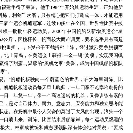
福建争得了荣誉。他于1984年开始其运动生涯，正如他所
回炼，利剑千次磨，只有精心把它们打造成一体，才能运用
届三届全运会帆船冠军，连续10多年在全国、世界性比赛中披
领一批批年轻运动员。2006年中国帆船队新增奥运会“星
662公斤，因桅杆长、帆面较大而难调度，要求选手具有高超
勇挑重担，与19岁弟子王鹤搭档上阵，经过激烈竞争脱颖而
，北上青岛，在奥运会上获得“一金一铜”奖项，实现我国帆
赢得了甜蜜与温馨的“奥帆之家”美誉，成为中国帆船帆板队
家”。
易。”帆船帆板驶向一个蔚蓝色的世界，在大海里训练、比
。帆船帆板运动员每天早出晚归，一年四季不论寒冷刺骨的
一日，年复一年，像一个高速运转的机器，又像训练有素的
己，是对自己体力、耐力、意志力、应变能力和独立思考能
状态。在扬帆中最令人兴奋的莫过于大风的出现，浪头一个
一口喷出来。训练、比赛结束后船靠岸，每个运动员黝黑的
极大。林家成教练和傅志强领队深有体会地对我说：“要成