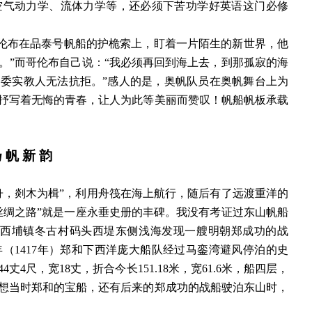
空气动力学、流体力学等，还必须下苦功学好英语这门必修
哥伦布在品泰号帆船的护桅索上，盯着一片陌生的新世界，他
。”而哥伦布自己说：“我必须再回到海上去，到那孤寂的海
委实教人无法抗拒。”感人的是，奥帆队员在奥帆舞台上为
抒写着无悔的青春，让人为此等美丽而赞叹！帆船帆板承载
扬
帆
新
韵
舟，剡木为楫”，利用舟筏在海上航行，随后有了远渡重洋的
丝绸之路”就是一座永垂史册的丰碑。我没有考证过东山帆船
门在西埔镇冬古村码头西堤东侧浅海发现一艘明朝郑成功的战
（1417年）郑和下西洋庞大船队经过马銮湾避风停泊的史
4尺，宽18丈，折合今长151.18米，宽61.6米，船四层，
。想想当时郑和的宝船，还有后来的郑成功的战船驶泊东山时，