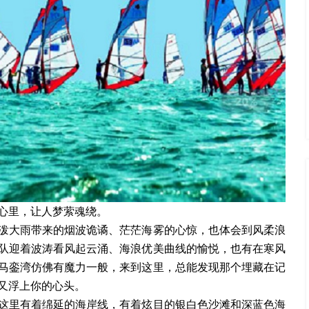
心里，让人梦萦魂绕。
泼大雨带来的烟波诡谲、茫茫海雾的心惊，也体会到风柔浪
队迎着波涛看风起云涌、海浪优美曲线的愉悦，也有在寒风
马銮湾仿佛有魔力一般，来到这里，总能发现那个埋藏在记
又浮上你的心头。
这里有着绵延的海岸线，有着炫目的银白色沙滩和深蓝色海