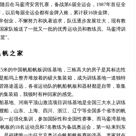
，随后在马銮湾安营扎寨，备战第6届全运会，1987年首征全
牌，以后每届全运会都有金牌入账，累计获16块金牌。
艰辛创业，不懈努力和执著追求，队伍逐步发展壮大，现有教
向国家队输送了一批又一批的优秀运动员和教练员。马銮湾训
篮”。
奥
帆
之
家
距5米的中国帆船帆板训练基地，三栋高大的房子是其标志性
是船坞上整齐堆放着的硕大集装箱，成为训练基地一道独特
管路途遥远，各省运动队的帆船帆板和器材都是自带，靠集
的集装箱，我顿时有种回家的感觉。
船基地、河南平顶山激流项目训练基地是全国三大水上训练
0多艘船，山东、上海、四川、浙江、辽宁等全国多个省市的帆
队一起强化集训，参加国际性和全国性赛事。而马銮湾基地
船帆板的18名运动员和7名教练为备战奥运会，第一站来到东
，是福建唯一出征北京奥运会帆船帆板赛的选手，老家就在