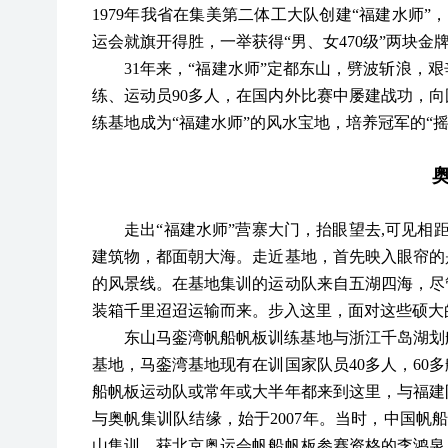
1979年我省在集美第二体工大队创建“福建水师”
运会就旗开得胜，一举获得“男、女470级”两块金
31年来，“福建水师”定都东山，劈波斩浪，
练、运动员90多人，在国内外比赛中屡建战功，
练基地成为“福建水师”的风水宝地，培养冠军的“摇
走出
“福建水师”营寨大门，抬眼望去,可见相
建筑物，都面朝大海。走近基地，首先映入眼帘的
的风景线。在基地集训的运动队来自五湖四海，尽
装箱千里迢迢运输而来。步入这里，面对这些硕大
东山马銮湾帆船帆板训练基地与浙江千岛湖划
基地，马銮湾基地现有在训国家队员
40多人，6
船帆板运动队或常年或大半年都来到这里，与福建
与奥帆集训队结缘，始于2007年。当时，中国帆
山集训。获北京奥运会帆船帆板参赛资格的李鸿泉