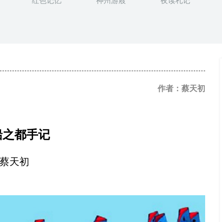
红色记忆
神州游屐
夜读札记
作者：蔡天初
船之都手记
蔡天初