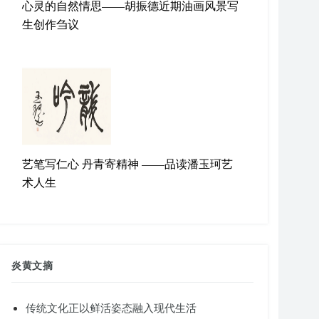
心灵的自然情思——胡振德近期油画风景写
生创作刍议
艺笔写仁心 丹青寄精神 ——品读潘玉珂艺
术人生
炎黄文摘
传统文化正以鲜活姿态融入现代生活