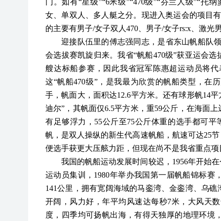
门。如有“星级”“6米级”“470级”“芬兰人级”“托
女、单双人、多人艇之分。现进入奥运会的项目有
的主要有男子/女子双人470、男子/女子rs:x、
迎接队伍里的傅志强同志，是省东山帆船队
会选拔赛凯旋归来。我省“帆船470级”获亚运会
艘达标船参赛，因此我省冠军陈惠超运动员将代
这“帆船470级”，是我最为欣赏的帆船类型，
手，帆面大，面积达12.6平方米。还有球形帆14
迪尔”，其帆面仅6.5平方米，重59公斤，在海
有足够浮力，55公斤至75公斤体重的选手都可平等
帆，是双人操纵的新生代高速帆船，航速可达25节
便选手获更大压舷力距，但现在尚不是我省重点项
我国的帆船运动发展时间较迟，
1956年开
运动员集训，1980年举办我国第一届帆船锦标
141公里，拥有宽阔海域的马銮湾、金銮湾、乌
开阔，风力好，年平均风速达每秒7米，大风天数达
度，四季均可扬帆出海，有得天独厚的地理环境