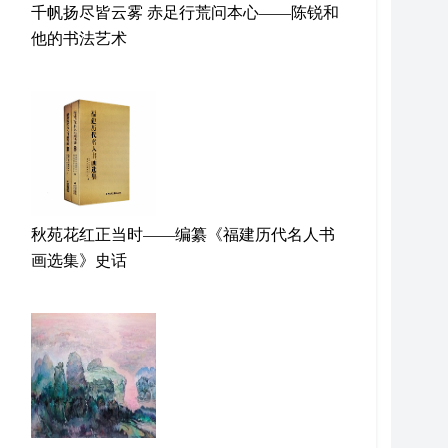
千帆扬尽皆云雾 赤足行荒问本心——陈锐和
他的书法艺术
秋苑花红正当时——编纂《福建历代名人书
画选集》史话