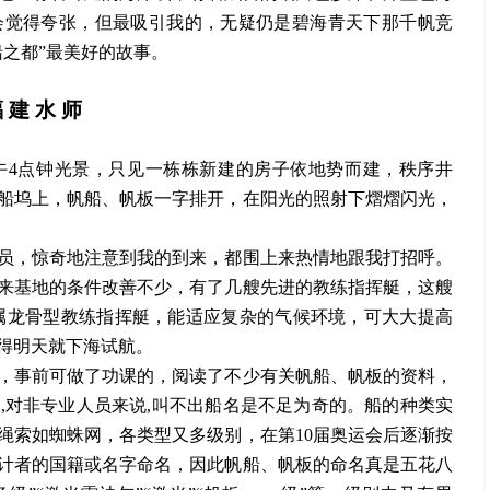
会觉得夸张，但最吸引我的，无疑仍是碧海青天下那千帆竞
船之都”最美好的故事。
福
建
水
师
午
4点钟光景，只见一栋栋新建的房子依地势而建，秩序井
船坞上，帆船、帆板一字排开，在阳光的照射下熠熠闪光，
员，惊奇地注意到我的到来，都围上来热情地跟我打招呼。
来基地的条件改善不少，有了几艘先进的教练指挥艇，这艘
，属龙骨型教练指挥艇，能适应复杂的气候环境，可大大提高
得明天就下海试航。
，事前可做了功课的，阅读了不少有关帆船、帆板的资料，
上
,对非专业人员来说,叫不出船名是不足为奇的。船的种类实
绳索如蜘蛛网，各类型又多级别，在第10届奥运会后逐渐按
计者的国籍或名字命名，因此帆船、帆板的命名真是五花八