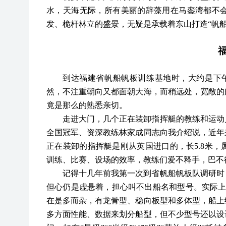
水，天海无际，所有美丽的辞藻用在马銮湾都不
发、桅杆林立的盛景，无疑是承载着东山打造
“帆
到达福建省帆船帆板训练基地时，大约是下
然，不注重朝向又都面朝大海，而稍远处，宽敞的
竟是那么的熟悉亲切。
走进大门，几个正在装卸指挥艇的教练和运动
全国冠军、资深教练林家成同志向我介绍说，近年
正在装卸的指挥艇是刚从英国进口的，长
5.8米
训练、比赛、设场的效率，教练们爱不释手，巴不
记得十几年前我第一次到省帆船帆板队调研时
但心仍是虚悬着，担心叫不出船名和型号。实际
在是多而杂，有龙骨型、稳向板型和多体型，船上
多方面性能、数据来划分船型，但不少型号还以设