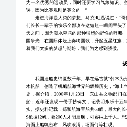
为一名优秀的运动员，同时还要学习气象知识、
课，因为比赛规则是英文的。”
走进海洋是人类的梦想。马克
·吐温说过：“
们长长一辈子的快乐全部凑在这短短一瞬间里头了
天之间，因为潮水奔腾的那种强烈的野性的呼唤，
国争光，在国际体坛上奏响国歌，升起五星红旗，
着我们太多的梦想与期盼，我们为之感到骄傲。
我国造船史绵亘数千年。早在远古就
“刳木为
木帆船，创造了帆船航海世界的辉煌历史，“海上
史，据介绍，2000年1月23日，东山县文物部
船；近年还发现一份手抄碑文，记载明永乐十五年
实。据史料记载，郑和航海宝船共63艘，最大的长44丈
9桅挂12帆，要200人才能启航，可容纳上千人
海面上船帆密布，风吹浪涌，场面何等壮观。