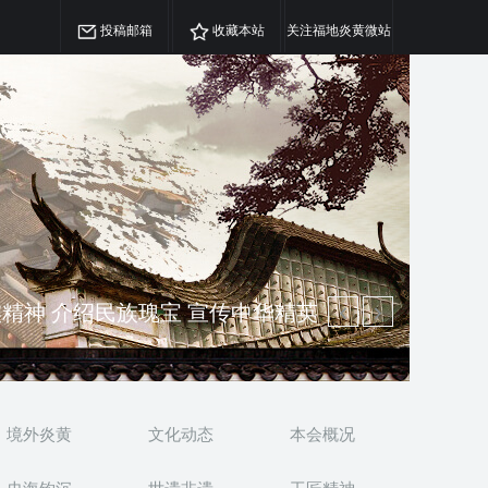
投稿邮箱
收藏本站
关注福地炎黄微站
精神 介绍民族瑰宝 宣传中华精英
澳侨 坚持古为今用 力求雅俗共赏
境外炎黄
文化动态
本会概况