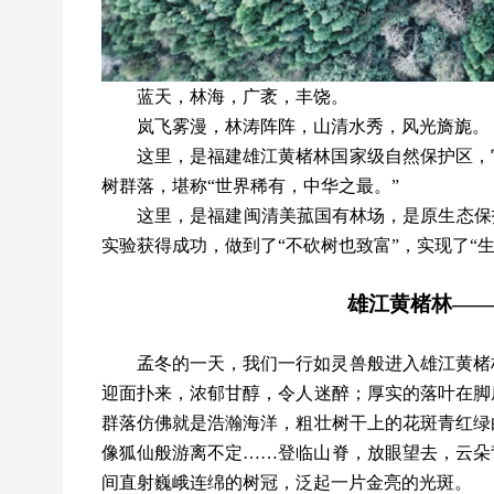
蓝天，林海，广袤，丰饶。
岚飞雾漫，林涛阵阵，山清水秀，风光旖旎。
这里，是福建雄江黄楮林国家级自然保护区，
树群落，堪称
“世界稀有，中华之最。”
这里，是福建闽清美菰国有林场，是原生态保
实验获得成功，做到了“不砍树也致富”，实现了“
雄江黄楮林
——
孟冬的一天，我们一行如灵兽般进入雄江黄楮
迎面扑来，浓郁甘醇，令人迷醉；厚实的落叶在脚
群落仿佛就是浩瀚海洋，粗壮树干上的花斑青红绿
像狐仙般游离不定
……登临山脊，放眼望去，云朵
间直射巍峨连绵的树冠，泛起一片金亮的光斑。