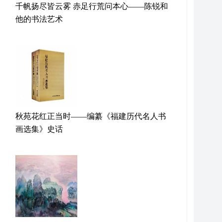
千帆扬尽皆云雾 赤足行荒问本心——陈锐和
他的书法艺术
秋苑花红正当时——编纂《福建历代名人书
画选集》史话