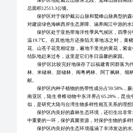
保护区地处戴云山脉东北段、鹫峰山脉西南段和
总面积
12513.3公顷。
保护区对于保护戴云山脉和鹫峰山脉典型的森林
对建设绿色海峡西岸生态屏障、涵养闽江中游的水
保护区处于亚热带海洋性季风气候区，四季分明
温
19.7℃。在其他地方还身陷天寒地冻之时，
花、山苍子花竞相绽放，遍地千里光的黄花，紫金
结队地赶来过冬，这里是它们冬日温馨的家园。
保护区比较完好地保存了以福建青冈群落为代
林、米槠林、甜槠林、闽粤栲林、阿丁枫林、细
献。
保护区内种子植物的热带性成分占
59.58%
南亚区，陆生脊椎动物中东洋界占65.28%，昆虫
似，是研究大陆与台湾生物多样性相互关系的理想
保护区内良好的森林生态环境，还衍生出非常丰
中重要的一环，保护真菌资源，对保护生物的多样
保护区内良好的生态环境蕴涵了丰沛发达的水系