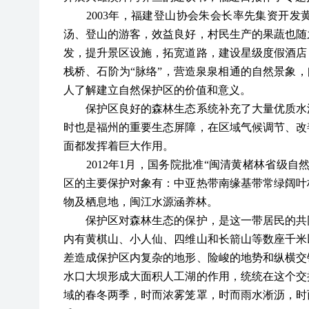
2003年，福建登山协会朱会长率先集资开
汤、登山的游客，效益良好，村民生产的果蔬也随
发，提升景区设施，拓宽道路，建设星级度假酒店
栈桥、石阶为“脉络”，营造泉泉相通的自然景象，
人了解建立自然保护区的价值和意义。
保护区良好的森林生态系统补充了大量优质水源
时也是福州的重要生态屏障，在区域气候调节、改
面都发挥着巨大作用。
2012年1月，国务院批准“闽清黄楮林省级
区的主要保护对象有：中亚热带南缘基带常绿阔叶
物及栖息地，闽江水源涵养林。
保护区对森林生态的保护，是这一带居民的共同
内有黄棋山、小人仙、四维山和长箭山等数座千米
差造成保护区内复杂的地形、险峻的地势和纵横交
水口大坝形成大面积人工湖的作用，统统在这个交
域的春冬两季，时而浓雾笼罩，时而雨水淅沥，时