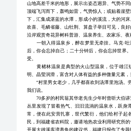
山地高差千米的地形，展示出姿态迥异、气势不同
顶端飞泻而下，轰鸣如雷，气势惊人；或贴着崖壁
下，汇集成湛蓝的水潭，形成小的溪流，大的河床
欢喜、毛鳞省藤、山牡荆、算盘子举目可见，良好
沿岸观赏奇花异树科普游、温泉养生、农家乐、夜
一朝入得温泉乡，醉在梦里无牵挂。马克
·
后，你会忘掉自己；二十分钟后，你会忘掉世界。
受。
黄楮林温泉是典型的火山型温泉，位于雄江镇
明、晶莹润滑，富含对人体有益的多种微量元素，当
“村里男女老少，几乎都喜欢到汤潭里泡汤。
我们说。
70多岁的村民翁其华老先生少年时曾听大伯
丛里发现了冒着热气、汩汩流淌的温泉水，跃身
常，便在此安营扎寨，世代繁衍，他们给村子起名叫
民，到福建省农科院，邀请地热农业利用研究所的
开展大雄溪库湾养鱼的建议书，福建日报作了专题