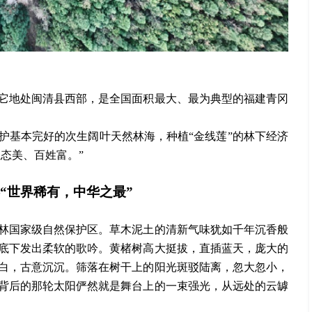
它地处闽清县西部，是全国面积最大、最为典型的福建青冈
护基本完好的次生阔叶天然林海，种植
“金线莲”的林下经济
生态美、百姓富。”
“世界稀有，中华之最”
林国家级自然保护区。草木泥土的清新气味犹如千年沉香般
底下发出柔软的歌吟。黄楮树高大挺拔，直插蓝天，庞大的
白，古意沉沉。筛落在树干上的阳光斑驳陆离，忽大忽小，
背后的那轮太阳俨然就是舞台上的一束强光，从远处的云罅