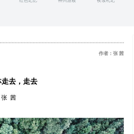
红色记忆
神州游屐
夜读札记
作者：张 茜
林走去，走去
张
茜