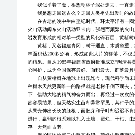
我似乎着了魔，很想朝林子深处走去，一直走
我是想走回远古么？走回人类祖先出发时的故
在古老的晚中生白垩纪时代，环太平洋有一圈活
火山活动闽东火山活动亚带内，强烈而频繁的火山
岩发育形成的相对单一类型的风化碎石层，黄楮树
黄楮，又名福建青冈，树干通直，木质坚重，纹
林面积达
200多公顷，形成如此大片的群落，不
的结果。自从1985年福建省政府批准成立“闽清
心呵护，成为全国保存最好、面积最大、群落最具
自从黄楮树在地球上出现迄今，现代科学尚未取
种树木天然更新唯一的路径就是老树干倒下腐去，
下，借助大地的精气神奋力而出，再经过一次次的
然容易结果，但天然实生苗却异常罕见，其种子的
从果壳伸出长长的胚根，而胚芽和子叶却迟迟不肯
进行，羸弱的根系难以扎入土壤，霉烂、干枯、虫
存，天然而古老。