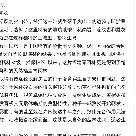
去。
园么？
跃的火山带，雄江这一带就坐落于火山带的边缘，即浙粤
运动，造就了这里特有的地质地貌：花岗岩、流纹岩和凝灰
就是在这样独特的土壤里，繁衍生息。
理细密，是中国特有的珍贵用材树种。保护区内福建青冈
仅是大自然长期演替的结果，也是当地长期对其重视加以保护
县黄楮林省级自然保护区”以来，这片福建青冈林更是得到了精
典型的天然福建青冈林。
得有效途径以解决它的种子培育实生苗扩繁种群问题。这
深扎于风化碎石层的根头辗转分蘖，幼苗在母体树桩的托举
优胜劣汰，艰苦卓绝地独立成树，最终集结成林。黄楮树虽
发育极具无后休眠期的典型特性。种子一成熟就开始萌发，
露面，有的甚至躲在壳内长达半年之久，致使光合作用无法
蛀、动物摄食接踵而至，这就是大自然的丛林法则，适者生