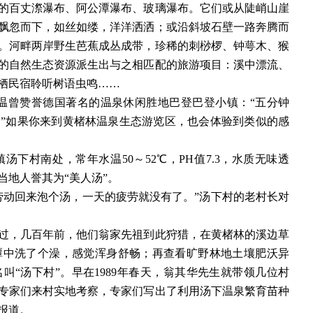
的百丈漈瀑布、阿公潭瀑布、玻璃瀑布。它们或从陡峭山崖
飘忽而下，如丝如缕，洋洋洒洒；或沿斜坡石壁一路奔腾而
。河畔两岸野生芭蕉成丛成带，珍稀的刺桫椤、钟萼木、猴
的自然生态资源派生出与之相匹配的旅游项目：溪中漂流、
栖民宿聆听树语虫鸣
……
吐温曾赞誉德国著名的温泉休闲胜地巴登巴登小镇：“五分钟
”如果你来到黄楮林温泉生态游览区，也会体验到类似的感
汤下村南处，常年水温
50～52℃，PH值7.3，水质无味透
地人誉其为“美人汤”。
劳动回来泡个汤，一天的疲劳就没有了。”汤下村的老村长对
讲过，几百年前，他们翁家先祖到此狩猎，在黄楮林的溪边草
潭中洗了个澡，感觉浑身舒畅；再查看旷野林地土壤肥沃异
“汤下村”。早在1989年春天，翁其华先生就带领几位村
专家们来村实地考察，专家们写出了利用汤下温泉繁育苗种
报道。