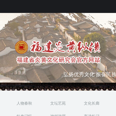
弘扬优秀文化 振奋民族
突出海西特色 报道台港
人物春秋
文坛艺苑
文化长廊