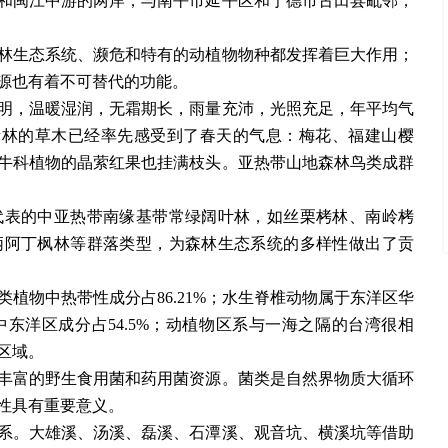
闽江中游的两岸，与南平市延平区和宁德市古田县毗邻，
生态系统、濒危和特有的动植物物种都发挥着巨大作用；
源也有着不可替代的功能。
，温暖湿润，无霜期长，雨量充沛，光照充足，年平均气
黄楮林的草木已经率先感受到了春天的气息：梅花、福建山樱
牛科植物的晶萦红果也挂满枝头。亚热带山地森林鸟类成群
表的中亚热带南缘基带常绿阔叶林，如丝栗栲林、南岭栲
柄阿丁枫林等群落类型，为森林生态系统的多样性做出了贡
，蕨类植物中热带性成分占86.21%；水生脊椎动物属于东洋区华
中东洋区成分占54.5%；动植物区系与一海之隔的台湾很相
区域。
富的野生食用菌和药用菌资源。菌类是自然界物质大循环
性具有重要意义。
。大雄溪、汤溪、磊溪、石潭溪、观音坑、横溪坑等借助