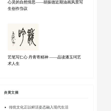
心灵的自然情思——胡振德近期油画风景写
生创作刍议
艺笔写仁心 丹青寄精神 ——品读潘玉珂艺
术人生
炎黄文摘
传统文化正以鲜活姿态融入现代生活