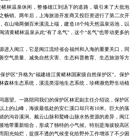
发黄楮林温泉休闲，整修雄江到汤下的道路，吸引来了大批泡
之畅销。两年后，上海旅游开发商又投巨资进行了第二次开
，在山坳两侧百米溪流上端，建造18个纯天然温泉浴池，以
闽清黄楮林温泉从此“有了名气”，这个“名气”也带动更多的
进入闽江，它是闽江流经省会福州和入海的重要关口，同
善空气质量、减免自然灾害、生态科普教育、生态旅游等方
自然保护区”升格为“福建雄江黄楮林国家级自然保护区”。保护
林森林生态系统，溪流类湿地生态系统，珍稀濒危野生动植
愿望。一路陪同我们的保护区林宏副主任介绍说，保护区
以上的山峰，海拔最低处的安仁溪口却只有
10米。巨大的落
错的沟谷溪涧。戴云山脉和鹫峰山脉水热资源的差异，闽江
接地带重新组合，形成了独特的小气候。特别是海拔较高区
而阳光灿烂，捉摸不透的气候变化给野外工作增添了不少困