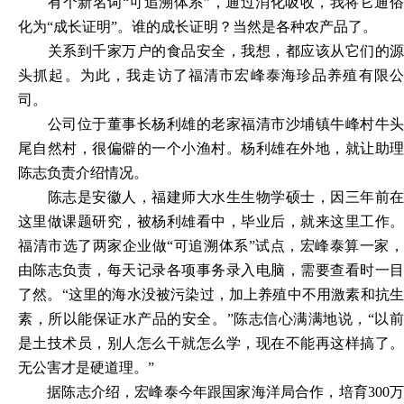
有个新名词
“可追溯体系”，通过消化吸收，我将它通
化为“成长证明”。谁的成长证明？当然是各种农产品了。
关系到千家万户的食品安全，我想，都应该从它们的源
头抓起。为此，我走访了福清市宏峰泰海珍品养殖有限公
司。
公司位于董事长杨利雄的老家福清市沙埔镇牛峰村牛头
尾自然村，很偏僻的一个小渔村。杨利雄在外地，就让助理
陈志负责介绍情况。
陈志是安徽人，福建师大水生生物学硕士，因三年前在
这里做课题研究，被杨利雄看中，毕业后，就来这里工作。
福清市选了两家企业做
“可追溯体系”试点，宏峰泰算一家
由陈志负责，每天记录各项事务录入电脑，需要查看时一目
了然。“这里的海水没被污染过，加上养殖中不用激素和抗生
素，所以能保证水产品的安全。”陈志信心满满地说，“以前
是土技术员，别人怎么干就怎么学，现在不能再这样搞了。
无公害才是硬道理。”
据陈志介绍，宏峰泰今年跟国家海洋局合作，培育
300