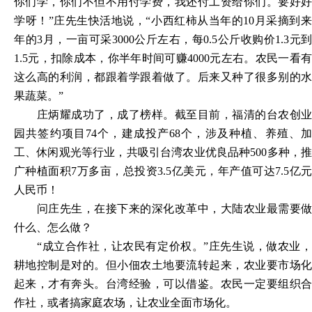
你们学，你们不但不用付学费，我还付工资给你们。要好好
学呀！”庄先生快活地说，“小西红柿从当年的10月采摘到来
年的3月，一亩可采3000公斤左右，每0.5公斤收购价1.3元到
1.5元，扣除成本，你半年时间可赚4000元左右。农民一看有
这么高的利润，都跟着学跟着做了。后来又种了很多别的水
果蔬菜。”
庄炳耀成功了，成了榜样。截至目前，福清的台农创业
园共签约项目
74个，建成投产68个，涉及种植、养殖、加
工、休闲观光等行业，共吸引台湾农业优良品种500多种，推
广种植面积7万多亩，总投资3.5亿美元，年产值可达7.5亿元
人民币！
问庄先生，在接下来的深化改革中，大陆农业最需要做
什么、怎么做？
“成立合作社，让农民有定价权。”庄先生说，做农业
耕地控制是对的。但小佃农土地要流转起来，农业要市场化
起来，才有奔头。台湾经验，可以借鉴。农民一定要组织合
作社，或者搞家庭农场，让农业全面市场化。