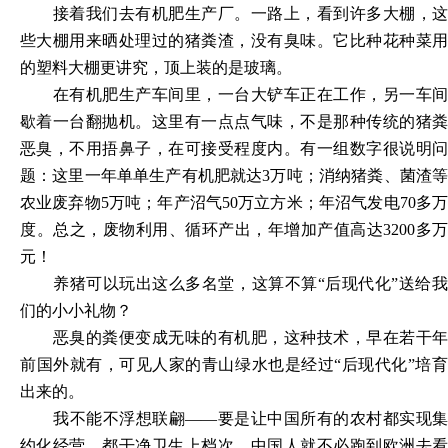
接着我们去有机肥生产厂。一路上，看到许多大棚，这
些大棚用来晒处理过的猪粪渣，没有臭味。它比种花种菜用
的塑料大棚更讲究，顶上装的是玻璃。
在有机肥生产车间里，一台大铲车正在工作，另一车间
歇着一台翻抛机。这里有一点点气味，不是那种传统的猪粪
恶臭，不用捂鼻子，在可接受程度内。有一组数字很说明问
题：这里一年单单生产有机肥就达
3万吨；消纳猪粪、菌渣
农业废弃物5万吨；年产沼气50万立方米；年沼气发电70多万
度。总之，废物利用、循环产出，年增加产值高达3200多万
元！
养猪可以玩出这么多名堂，这算不算
“后现代化”送给
们的小小礼物？
恶臭的粪便变成无味的有机肥，这种技术，早在若干年
前国外就有，可见人家的青山绿水也是经过
“后现代化”培
出来的。
我不能不浮想联翩
——要是让中国所有的农村都实现集
约化经营，都干净卫生上档次，中国人就不必跑到欧洲去看