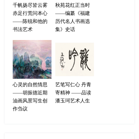
千帆扬尽皆云雾
秋苑花红正当时
赤足行荒问本心
——编纂《福建
——陈锐和他的
历代名人书画选
书法艺术
集》史话
心灵的自然情思
艺笔写仁心 丹青
——胡振德近期
寄精神 ——品读
油画风景写生创
潘玉珂艺术人生
作刍议