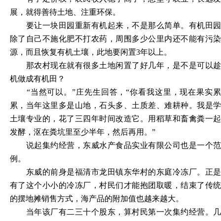
展，就得善待土地、注重环保。
要让一块田园重新有机起来，不是那么简单。有机田园
除了自己不施化肥不打农药，周围多少公里内还不能有污染
源，而且恢复有机土壤，此地要闲置
3年以上。
那农村现在就有很多土地闲置了好几年，是不是可以趁
机做成有机田？
“当然可以。”庄先生回答，“你看我这里，现在果实
累，当年这里多是山地，石头多、土质差、难耕种。我是学
土壤专业的，花了三四年时间改造它。用稻草和畜禽粪一起
发酵，沤在粪坑里至少半年，然后再用。”
说起集约经营，东威水产食品实业有限公司也是一个范
例。
东威的前身是福清市龙田镇东华村的东庭冷冻厂。正是
有了这个小小的冷冻厂，村民们才能抱团取暖，结束了传统
的摆地摊销售方式，海产品的附加值也越来越大。
当年该厂有二三十个股东，算村民第一次集约经营。几