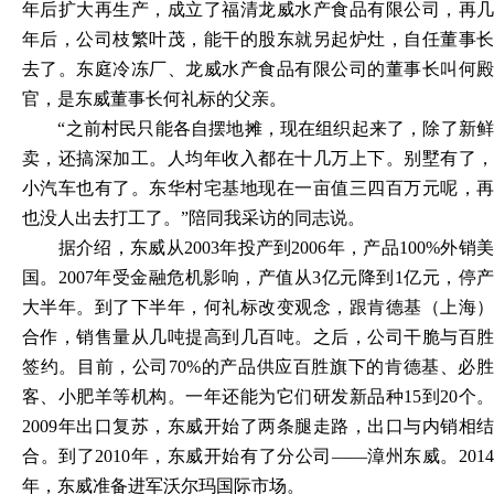
年后扩大再生产，成立了福清龙威水产食品有限公司，再几
年后，公司枝繁叶茂，能干的股东就另起炉灶，自任董事长
去了。东庭冷冻厂、龙威水产食品有限公司的董事长叫何殿
官，是东威董事长何礼标的父亲。
“之前村民只能各自摆地摊，现在组织起来了，除了新
卖，还搞深加工。人均年收入都在十几万上下。别墅有了，
小汽车也有了。东华村宅基地现在一亩值三四百万元呢，再
也没人出去打工了。”陪同我采访的同志说。
据介绍，东威从
2003年投产到2006年，产品100%外销
国。2007年受金融危机影响，产值从3亿元降到1亿元，停产
大半年。到了下半年，何礼标改变观念，跟肯德基（上海）
合作，销售量从几吨提高到几百吨。之后，公司干脆与百胜
签约。目前，公司70%的产品供应百胜旗下的肯德基、必胜
客、小肥羊等机构。一年还能为它们研发新品种15到20个。
2009年出口复苏，东威开始了两条腿走路，出口与内销相结
合。到了2010年，东威开始有了分公司——漳州东威。2014
年，东威准备进军沃尔玛国际市场。