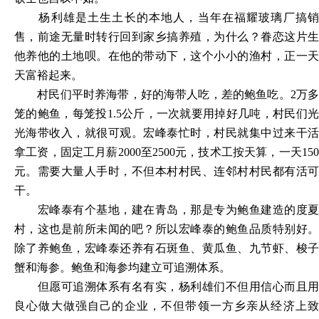
杨利雄是土生土长的本地人，当年在福耀玻璃厂搞销
售，前途无量时转行回到家乡搞养殖，为什么？眷恋这片生
他养他的土地呗。在他的带动下，这个小小的渔村，正一天
天富裕起来。
村民们平时养海带，好的海带人吃，差的鲍鱼吃。
2万
笼的鲍鱼，每笼投1.5公斤，一次就要用掉好几吨，村民们光
光海带收入，就很可观。宏峰泰忙时，村民就集中过来干活
拿工资，固定工月薪2000至2500元，技术工按天算，一天150
元。需要大量人手时，不但本村村民、连邻村村民都有活可
干。
宏峰泰有个基地，建在青岛，那是专为鲍鱼建造的度夏
村，这也是前所未闻的吧？所以宏峰泰的鲍鱼品质特别好。
除了养鲍鱼，宏峰泰还养有石斑鱼、黄瓜鱼、九节虾、梭子
蟹和海参。鲍鱼和海参均建立可追溯体系。
但愿可追溯体系有名有实，杨利雄们不但用信心而且用
良心做大做强自己的企业，不但带领一方乡亲从经济上致