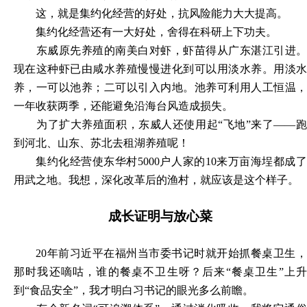
这，就是集约化经营的好处，抗风险能力大大提高。
集约化经营还有一大好处，舍得在科研上下功夫。
东威原先养殖的南美白对虾，虾苗得从广东湛江引进。
现在这种虾已由咸水养殖慢慢进化到可以用淡水养。用淡水
养，一可以池养；二可以引入内地。池养可利用人工恒温，
一年收获两季，还能避免沿海台风造成损失。
为了扩大养殖面积，东威人还使用起
“飞地”来了——
到河北、山东、苏北去租湖养殖呢！
集约化经营使东华村
5000户人家的10来万亩海埕都成
用武之地。我想，深化改革后的渔村，就应该是这个样子。
成长证明与放心菜
20年前习近平在福州当市委书记时就开始抓餐桌卫生，
那时我还嘀咕，谁的餐桌不卫生呀？后来“餐桌卫生”上升
到“食品安全”，我才明白习书记的眼光多么前瞻。