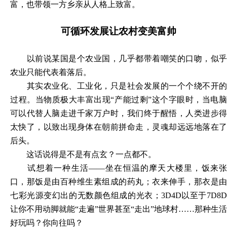
富，也带领一方乡亲从人格上致富。
可循环发展让农村变美富帅
以前说某国是个农业国，几乎都带着嘲笑的口吻，似乎
农业只能代表着落后。
其实农业化、工业化，只是社会发展的一个个绕不开的
过程。当物质极大丰富出现
“产能过剩”这个字眼时，当电
可以代替人脑走进千家万户时，我们终于醒悟，人类进步得
太快了，以致出现身体在朝前拼命走，灵魂却远远地落在了
后头。
这话说得是不是有点玄？一点都不。
试想着一种生活
——坐在恒温的摩天大楼里，饭来
口，那饭是由百种维生素组成的药丸；衣来伸手，那衣是由
七彩光源变幻出的无数颜色组成的光衣；3D4D以至于7D8D
让你不用动脚就能“走遍”世界甚至“走出”地球村……那种生活
好玩吗？你向往吗？