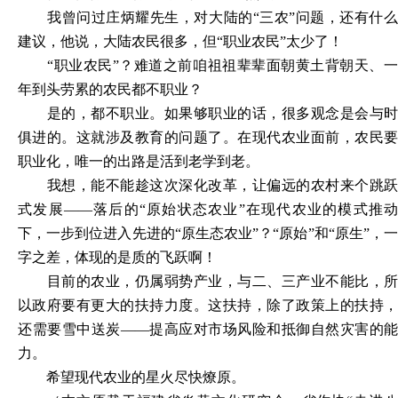
我曾问过庄炳耀先生，对大陆的
“三农”问题，还有什
建议，他说，大陆农民很多，但“职业农民”太少了！
“职业农民”？难道之前咱祖祖辈辈面朝黄土背朝天、
年到头劳累的农民都不职业？
是的，都不职业。如果够职业的话，很多观念是会与时
俱进的。这就涉及教育的问题了。在现代农业面前，农民要
职业化，唯一的出路是活到老学到老。
我想，能不能趁这次深化改革，让偏远的农村来个跳跃
式发展
——落后的“原始状态农业”在现代农业的模式推动
下，一步到位进入先进的“原生态农业”？“原始”和“原生”，一
字之差，体现的是质的飞跃啊！
目前的农业，仍属弱势产业，与二、三产业不能比，所
以政府要有更大的扶持力度。这扶持，除了政策上的扶持，
还需要雪中送炭
——提高应对市场风险和抵御自然灾害的能
力。
希望现代农业的星火尽快燎原。