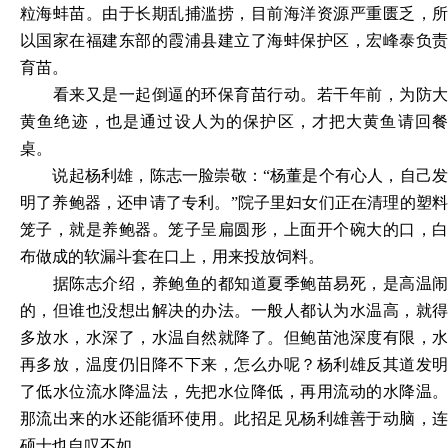
粒海蚌苗。由于长期乱捕滥捞，目前海洋资源严重匮乏，所
以国家在福建东部的霞浦县建立了海蚌保护区，宏峰泰负责
育苗。
看来又是一起倒逼的环保育苗行动。若干年前，为防大
黄鱼绝迹，也是通过设人为的保护区，才把大黄鱼请回餐
桌。
说起杨利雄，陈志一脸崇敬：
“杨董是个有心人，自己
明了养鲍器，还申请了专利。”院子里妇女们正在清理的塑料
笼子，就是养鲍器。笼子呈扁圆形，上面开个碗大的口，白
布做成的软漏斗套在口上，用来投放饲料。
据陈志介绍，养鲍鱼的都知道夏季鲍苗易死，是高温闹
的，但谁也没想出解决的办法。一般人都认为水温高，就得
多放水，水深了，水温自然就降了。但鲍苗池深度有限，水
再多放，温度仍旧降不下来，怎么办呢？杨利雄反其道发明
了低水位流水降温法，先把水位降低，再用流动的水降温。
那流出来的水还能循环使用。此招足见杨利雄善于动脑，连
硕士也自叹不如。