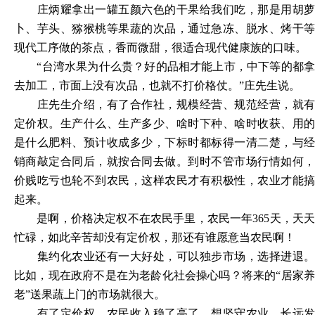
庄炳耀拿出一罐五颜六色的干果给我们吃，那是用胡萝
卜、芋头、猕猴桃等果蔬的次品，通过急冻、脱水、烤干等
现代工序做的茶点，香而微甜，很适合现代健康族的口味。
“台湾水果为什么贵？好的品相才能上市，中下等的都
去加工，市面上没有次品，也就不打价格仗。”庄先生说。
庄先生介绍，有了合作社，规模经营、规范经营，就有
定价权。生产什么、生产多少、啥时下种、啥时收获、用的
是什么肥料、预计收成多少，下标时都标得一清二楚，与经
销商敲定合同后，就按合同去做。到时不管市场行情如何，
价贱吃亏也轮不到农民，这样农民才有积极性，农业才能搞
起来。
是啊，价格决定权不在农民手里，农民一年
365天，天
忙碌，如此辛苦却没有定价权，那还有谁愿意当农民啊！
集约化农业还有一大好处，可以独步市场，选择进退。
比如，现在政府不是在为老龄化社会操心吗？将来的
“居家
老”送果蔬上门的市场就很大。
有了定价权，农民收入稳了高了，想坚守农业，长远发