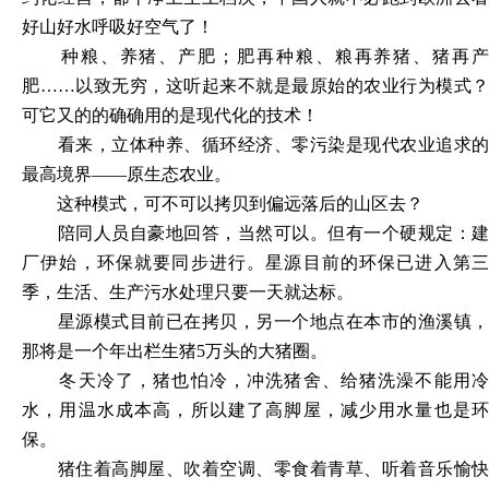
好山好水呼吸好空气了！
种粮、养猪、产肥；肥再种粮、粮再养猪、猪再产
肥
……以致无穷，这听起来不就是最原始的农业行为模式？
可它又的的确确用的是现代化的技术！
看来，立体种养、循环经济、零污染是现代农业追求的
最高境界
——原生态农业。
这种模式，可不可以拷贝到偏远落后的山区去？
陪同人员自豪地回答，当然可以。但有一个硬规定：建
厂伊始，环保就要同步进行。星源目前的环保已进入第三
季，生活、生产污水处理只要一天就达标。
星源模式目前已在拷贝，另一个地点在本市的渔溪镇，
那将是一个年出栏生猪
5万头的大猪圈。
冬天冷了，猪也怕冷，冲洗猪舍、给猪洗澡不能用冷
水，用温水成本高，所以建了高脚屋，减少用水量也是环
保。
猪住着高脚屋、吹着空调、零食着青草、听着音乐愉快