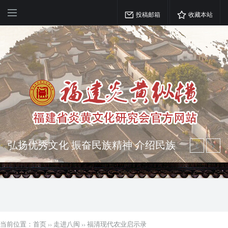
投稿邮箱
收藏本站
弘扬优秀文化 振奋民族精神 介绍民族
瑰宝 宣传中华精英
突出海西特色 报道台港澳侨 坚持古为
今用 力求雅俗共赏
当前位置：
首页
››
走进八闽
››
福清现代农业启示录