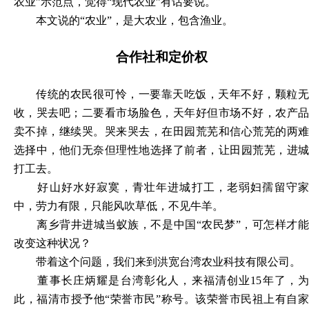
农业”示范点，觉得“现代农业”有话要说。
本文说的
“农业”，是大农业，包含渔业。
合作社和定价权
传统的农民很可怜，一要靠天吃饭，天年不好，颗粒无
收，哭去吧；二要看市场脸色，天年好但市场不好，农产品
卖不掉，继续哭。哭来哭去，在田园荒芜和信心荒芜的两难
选择中，他们无奈但理性地选择了前者，让田园荒芜，进城
打工去。
好山好水好寂寞，青壮年进城打工，老弱妇孺留守家
中，劳力有限，只能风吹草低，不见牛羊。
离乡背井进城当蚁族，不是中国
“农民梦”，可怎样才
改变这种状况？
带着这个问题，我们来到洪宽台湾农业科技有限公司。
董事长庄炳耀是台湾彰化人，来福清创业
15年了，
此，福清市授予他“荣誉市民”称号。该荣誉市民祖上有自家