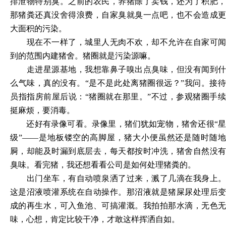
排泄物特别臭。之前的农民，养猪除了卖钱，还为了积肥，
那猪粪还真没舍得浪费，自家臭就臭一点吧，也不会造成更
大面积的污染。
现在不一样了，城里人无肉不欢，却不允许在自家可闻
到的范围内建猪舍。猪圈就是污染源嘛。
走进星源基地，我想靠鼻子嗅出点臭味，但没有闻到什
么气味，真的没有。
“是不是此处离猪圈很远？”我问。接
员指指房前屋后说：“猪圈就在那里。”不过，参观猪圈手续
挺麻烦，要消毒。
还好有录像可看。录像里，猪们犹如宠物，猪舍还很
“
级”——是地板镂空的高脚屋，猪大小便虽然还是随时随地
屙，却能及时漏到底层去，每天都按时冲洗，猪舍自然没有
臭味。看完猪，我还想看看公司是如何处理猪粪的。
出门坐车，有自动喷泉洒了过来，溅了几滴在我身上。
这是沼液喷灌系统在自动操作。那沼液就是猪屎尿处理后变
成的再生水，可入鱼池、可搞灌溉。我拍拍那水滴，无色无
味，心想，肯定比较干净，才敢这样挥洒自如。