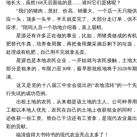
地长大，虽然
168天后面临的是……谁叫它们是猪呢？
“我们的猪肉，质好、价高、销量大。一个店一天只能
应一头，顶多一头半，半天就卖完了。大部分走订单，供不
应求。”陪同人员一个劲地介绍着，喜上眉梢。
星源还有许多正在做的事业，比如，用猪粪做成的有机
肥替代牛粪，培养食用菌，再把食用菌采摘后剩下的垃圾，
处理成有机肥，自己用不完就拿去卖。
星源也是本地农民企业，一开始就与农民接触，土地大
部分是租来的，年限
25至30年，最早那批租地将于2028年期
满。
这又是党的十八届三中全会提出的
“农地流转”的一个
行先试的成功范例。
出租土地的农民，从来都是该土地的主人。公司种养用
工都以本地人优先，农民在自己的土地上收获租金的同时，
还收获一份工资。替自己干活还有工资拿，是现代农业最出
彩的贡献。
福清值得大书特书的现代农业亮点太多了！