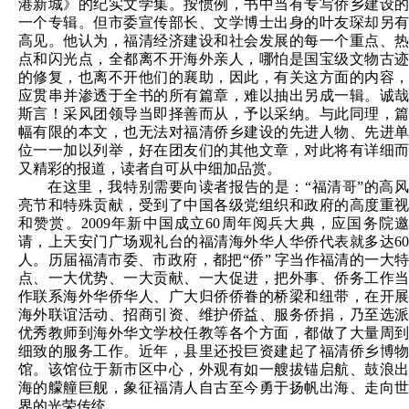
港新城》的纪实文学集。按惯例，书中当有专写侨乡建设的
一个专辑。但市委宣传部长、文学博士出身的叶友琛却另有
高见。他认为，福清经济建设和社会发展的每一个重点、热
点和闪光点，全都离不开海外亲人，哪怕是国宝级文物古迹
的修复，也离不开他们的襄助，因此，有关这方面的内容，
应贯串并渗透于全书的所有篇章，难以抽出另成一辑。诚哉
斯言！采风团领导当即择善而从，予以采纳。与此同理，篇
幅有限的本文，也无法对福清侨乡建设的先进人物、先进单
位一一加以列举，好在团友们的其他文章，对此将有详细而
又精彩的报道，读者自可从中细加品赏。
在这里，我特别需要向读者报告的是：“福清哥”的高风
亮节和特殊贡献，受到了中国各级党组织和政府的高度重视
和赞赏。2009年新中国成立60周年阅兵大典，应国务院邀
请，上天安门广场观礼台的福清海外华人华侨代表就多达60
人。历届福清市委、市政府，都把“侨” 字当作福清的一大特
点、一大优势、一大贡献、一大促进，把外事、侨务工作当
作联系海外华侨华人、广大归侨侨眷的桥梁和纽带，在开展
海外联谊活动、招商引资、维护侨益、服务侨捐，乃至选派
优秀教师到海外华文学校任教等各个方面，都做了大量周到
细致的服务工作。近年，县里还投巨资建起了福清侨乡博物
馆。该馆位于新市区中心，外观有如一艘拔锚启航、鼓浪出
海的艨艟巨舰，象征福清人自古至今勇于扬帆出海、走向世
界的光荣传统。