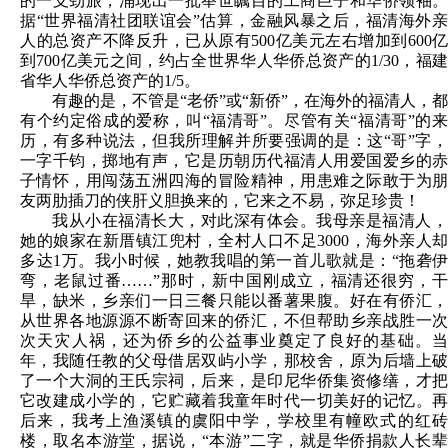
的一支劲旅，涌现出一批举世瞩目的工商巨子和华侨领袖。
据“世界福清社团联谊会”估算，金融风暴之后，福清海外亲
人的总资产不降反升，已从原有500亿美元左右增加到600亿
到700亿美元之间，约占全世界华人华侨总资产的1/30，福建
省华人华侨总资产的1/5。
有趣的是，不管是“老侨”或“新侨”，在海外的福清人，都
有个约定俗成的爱称，叫“福清哥”。尽管有关“福清哥”的来
历，有多种说法，但我所理解并所要强调的是：这“哥”字，
一字千钧，掷地有声，它是历朝历代福清人用爱国爱乡的赤
子情怀，用闯荡五洲四海的冒险精神，用患难之际敢于为朋
友两肋插刀的侠肝义胆换来的，它来之不易，弥足珍贵！
我从小在福清长大，对此深有体会。我母亲是福清人，
她的娘家在新厝镇江兜村，全村人口不足3000，海外亲人却
多达1万。我小时候，她教我唱的第一首儿歌就是：“拖砻伊
弯，老鼠过番……”那时，新中国刚成立，福清还很穷，干
旱，缺米，乡亲们一日三餐只能以番薯果腹。好在有侨汇，
从世界各地源源不断寄回来的侨汇，不但帮助乡亲战胜一次
次天灾人祸，还为侨乡的公益事业奠定了良好的基础。当
年，我随任教的父母借居双屿小学，那校舍，原为后墙上破
了一个大洞的王氏宗祠，后来，是印尼华侨集资修缮，才把
它改建成小学的，它贮藏着我童年时代一切美好的记忆。再
后来，我考上渔溪镇的虞阳中学，学校里有幢欧式的红砖
楼，取名本游堂，据说，“本游”二字，就是华侨捐款人长辈