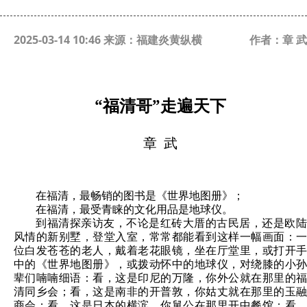
2025-03-14 10:46 来源：福建炎黄纵横
作者：章 武
“福清哥”走遍天下
章 武
在福清，最畅销的图书是《世界地图册》；
在福清，最受青睐的文化用品是地球仪。
到福清探亲访友，不论是红砖大厝的古民居，还是欧陆
风情的新别墅，登堂入室，常常都能看到这样一幅画面：一
位白发苍苍的老人，戴着老花眼镜，坐在厅堂里，或打开手
中的《世界地图册》，或拨动怀中的地球仪，对绕膝的小孙
辈们喃喃细语：看，这是印尼的万隆，你外公就在那里的福
清同乡会；看，这是南非的开普敦，你姑丈就在那里的玉融
商会；看，这是日本的横滨，你舅公在那里开中餐馆；看，