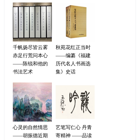
千帆扬尽皆云雾
秋苑花红正当时
赤足行荒问本心
——编纂《福建
——陈锐和他的
历代名人书画选
书法艺术
集》史话
心灵的自然情思
艺笔写仁心 丹青
——胡振德近期
寄精神 ——品读