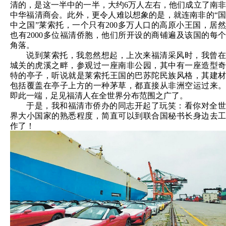
清的，是这一半中的一半，大约6万人左右，他们成立了南非
中华福清商会。此外，更令人难以想象的是，就连南非的“国
中之国”莱索托，一个只有200多万人口的高原小王国，居然
也有2000多位福清侨胞，他们所开设的商铺遍及该国的每个
角落。
说到莱索托，我忽然想起，上次来福清采风时，我曾在
城关的虎溪之畔，参观过一座南非公园，其中有一座造型奇
特的亭子，听说就是莱索托王国的巴苏陀民族风格，其建材
包括覆盖在亭子上方的一种茅草，都直接从非洲空运过来。
即此一端，足见福清人在全世界分布范围之广了。
于是，我和福清市侨办的同志开起了玩笑：看你对全世
界大小国家的熟悉程度，简直可以到联合国秘书长身边去工
作了！