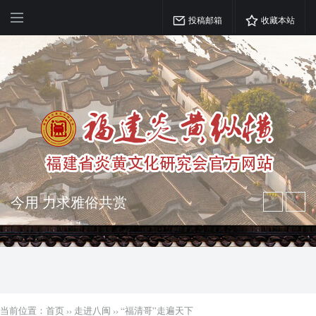
投稿邮箱
收藏本站
弘扬优秀文化 振奋民族精神 介绍民族
瑰宝 宣传中华精英
突出海西特色 报道台港澳侨 坚持古为
今用 力求雅俗共赏
当前位置：
首页
››
走进八闽
››
“福清哥”走遍天下