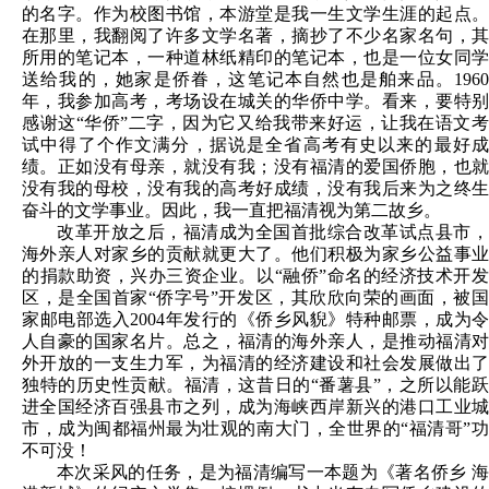
的名字。作为校图书馆，本游堂是我一生文学生涯的起点。
在那里，我翻阅了许多文学名著，摘抄了不少名家名句，其
所用的笔记本，一种道林纸精印的笔记本，也是一位女同学
送给我的，她家是侨眷，这笔记本自然也是舶来品。1960
年，我参加高考，考场设在城关的华侨中学。看来，要特别
感谢这“华侨”二字，因为它又给我带来好运，让我在语文考
试中得了个作文满分，据说是全省高考有史以来的最好成
绩。正如没有母亲，就没有我；没有福清的爱国侨胞，也就
没有我的母校，没有我的高考好成绩，没有我后来为之终生
奋斗的文学事业。因此，我一直把福清视为第二故乡。
改革开放之后，福清成为全国首批综合改革试点县市，
海外亲人对家乡的贡献就更大了。他们积极为家乡公益事业
的捐款助资，兴办三资企业。以“融侨”命名的经济技术开发
区，是全国首家“侨字号”开发区，其欣欣向荣的画面，被国
家邮电部选入2004年发行的《侨乡风貎》特种邮票，成为令
人自豪的国家名片。总之，福清的海外亲人，是推动福清对
外开放的一支生力军，为福清的经济建设和社会发展做出了
独特的历史性贡献。福清，这昔日的“番薯县”，之所以能跃
进全国经济百强县市之列，成为海峡西岸新兴的港口工业城
市，成为闽都福州最为壮观的南大门，全世界的“福清哥”功
不可没！
本次采风的任务，是为福清编写一本题为《著名侨乡 海