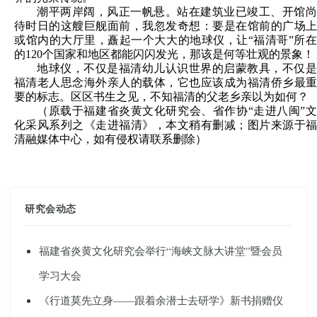
潮平两岸阔，风正一帆悬。站在建筑业已竣工、开馆尚
待时日的这艘巨舰面前，我忽发奇想：要是在馆前的广场上
或馆内的大厅里，矗起一个大大的地球仪，让“福清哥”所在
的120个国家和地区都能闪闪发光，那该是何等壮观的景象！
地球仪，不仅是福清幼儿认识世界的启蒙教具，不仅是
福清老人思念海外亲人的载体，它也应该成为福清侨乡最重
要的标志。区区书生之见，不知福清的父老乡亲以为如何？
（原载于
福建省炎黄文化研究会、省作协
“走进八闽”
化采风系列之
《走进福清》，本文稍有删减；图片来源于
）
清融媒体中心，如有侵权请联系删除
研究会动态
福建省炎黄文化研究会举行“海峡文脉大讲堂”暨会员
学习大会
《行道莫先立身——跟着余潜士去研学》新书捐赠仪