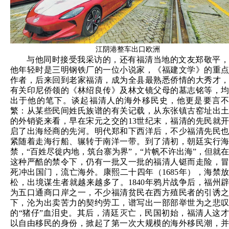
江阴港整车出口欧洲
与他同时接受我采访的，还有福清当地的文友郑敬平，
他年轻时是三明钢铁厂的一位小说家，《福建文学》的重点
作者，后来回到老家福清，成为全县最熟悉侨情的大秀才，
有关印尼侨领的《林绍良传》及林文镜父母的墓志铭等，均
出于他的笔下。谈起福清人的海外移民史，他更是要言不
繁：从某些民间姓氏族谱的有关记载，从东张镇古窑址出土
的外销瓷来看，早在宋元之交的13世纪末，福清的先民就开
启了出海经商的先河。明代郑和下西洋后，不少福清先民也
紧随着走海行船、辗转于南洋一带。到了清初，朝廷实行海
禁，“百姓尽徙内地，筑台寨为界”，“片帆不许出海”，但就在
这种严酷的禁令下，仍有一批又一批的福清人铤而走险，冒
死冲出国门，流亡海外。康熙二十四年（1685年），海禁放
松，出境谋生者就越来越多了。1840年鸦片战争后，福州辟
为五口通商口岸之一，不少福清贫民在西方殖民者的引诱之
下，沦为出卖苦力的契约劳工，谱写出一部部举世为之悲叹
的“猪仔”血泪史。其后，清廷灭亡，民国初始，福清人这才
以自由移民的身份，掀起了第一次大规模的海外移民潮，并