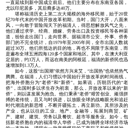
一直延续到新中国成立前后。他们主要分布在东南亚各国，
尤以印尼居多，其后裔多达40万。
堪称福清历史上第二次大规模的海外移民潮，始于20世
纪70年代末的中国开放改革初期。当时，国门大开，八面来
风，一向敢于冒险闯天下的福清人，得思想解放风气之先，
他们通过求学、经商、婚嫁、劳务出口及投资移民等各种渠
道，纷纷走出国门，走向世界。据福清市公安、外事、侨务
部门的不完全统计，自1979年至2005年间，全市出国人数就
超过30万。他们所抵达的目的地，再也不局限于东南亚，而
是遍布全球五洲四海120多个国家和地区。其中，在澳大利亚
定居的，约3万人，而远在南美的阿根廷，福清的新侨民也迅
速增加到1.3万人。
如今，这股“出国潮”依然方兴未艾，“出国热”也依然热气
腾腾。在福清，人们习惯以中国始行开放改革的时间画线，
把海外侨胞分为“老侨”和“新侨”。如果说，历朝历代的“老
侨”，出国时多以求生存为初衷，那么，开放改革以来的“新
侨”，则以谋发展为抱负。他们秉承“老侨”艰苦创业、顽强拼
搏的老传统，且又与时俱进，以放眼全球的战略眼光和追赶
时代潮流的新思维，不断开疆拓土，再立新功。其所涉及的
产业，也从以往的工业、地产、金融等，拓展到商贸、矿
产、建材、建筑、劳务以及餐饮、超市等服务业。如今，包
括新老侨胞在内的福清华人华侨，已成为驰骋全球经济市场