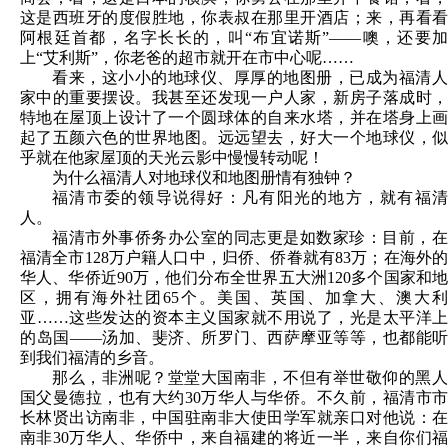
这是西班牙的度假胜地，你表叔在那里开酒店；来，再看看
阿根廷首都，名字长长的，叫“布宜诺斯”——噢，还要加
上“艾利斯”，你老爸的超市就开在市中心呢……
看来，这小小的地球仪、厚厚的地图册，已成为福清人
家中的重要摆设。我甚至还发现一户人家，新房子落成时，
特地在屋顶上设计了一个圆球体的自来水塔，并在塔身上画
起了五颜六色的世界地图。远远望去，好大一个地球仪，似
乎就在他家屋顶的天光云影中慢慢转动呢！
为什么福清人对地球仪和地图册情有独钟？
福清市委的领导说得好：凡有阳光的地方，就有福清
人。
福清市外事侨务办公室的同志更是如数家珍：目前，在
福清全市128万户籍人口中，归侨、侨眷就有83万；在海外的
华人、华侨近90万，他们分布全世界五大洲120多个国家和地
区，拥有海外社团65个。美国、英国、加拿大、澳大利
亚……这些发达的资本主义国家就不用说了，光是太平洋上
的岛国——汤加、斐济、所罗门、西萨摩亚等等，也都能听
到我们福清的乡音。
那么，非洲呢？堂堂大国南非，不但有举世敬仰的黑人
国父曼德拉，也有大约30万华人与华侨。不久前，福清市市
长林贤出访南非，中国驻南非大使田学军就亲口对他说：在
南非30万华人、华侨中，来自福建的将近一半，来自你们福