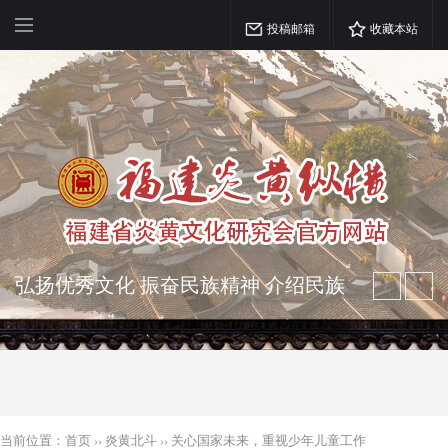
投稿邮箱
收藏本站
弘扬优秀文化 振奋民族精神 介绍民族
瑰宝 宣传中华精英
突出海西特色 报道台港澳侨 坚持古为
今用 力求雅俗共赏
当前位置：
首页
››
炎黄北斗
››
关心国家未来，重视少年儿童工作