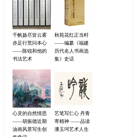
千帆扬尽皆云雾
秋苑花红正当时
赤足行荒问本心
——编纂《福建
——陈锐和他的
历代名人书画选
书法艺术
集》史话
心灵的自然情思
艺笔写仁心 丹青
——胡振德近期
寄精神 ——品读
油画风景写生创
潘玉珂艺术人生
作刍议