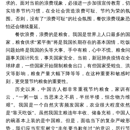
求的。面对当前的浪费现象，必须进一步加强宣传教育，切
实培养节约习惯，在全社会营造浪费可耻、节约为荣的氛
围。否则，没有了“浪费可耻”的社会氛围，餐饮浪费现象恐
怕还会继续蔓延。
餐饮浪费，浪费的是粮食。我国是世界上人口最多的国
家，粮食供求“紧平衡”将是我国长期存在的基本国情，吃饭
问题始终是我国的头等大事。手中有粮，心中不慌。粮食问
题事关国计民生，事关国家安全。当前，新冠肺炎疫情在全
球肆虐，一些国家开始限制粮食出口，有些国家受蝗虫、洪
灾等影响，粮食产量大幅下降等等，在这种重要和敏感时
刻，更突显节约粮食的重要性。
历史以来，中国古人都非常重视节约粮食，家训有
云，“一粥一饭，当思来之不易，半丝半缕，恒念物力维
艰”。我国是一个自然灾害频发国家，农业很大程度依然
是“靠天吃饭”。虽然我国主粮连年丰收、储备充裕，中国人
的碗基本上装的是中国粮。但是，面临当下的复杂严峻形
势，我们应当牢牢树立“丰年要当歉年过”的意识，厉行节