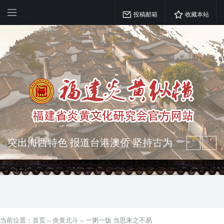
投稿邮箱
收藏本站
突出海西特色 报道台港澳侨 坚持古为
今用 力求雅俗共赏
弘扬优秀文化 振奋民族精神 介绍民族
瑰宝 宣传中华精英
当前位置：
首页
››
炎黄北斗
››
一粥一饭 当思来之不易