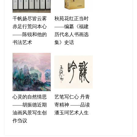
千帆扬尽皆云雾
秋苑花红正当时
赤足行荒问本心
——编纂《福建
——陈锐和他的
历代名人书画选
书法艺术
集》史话
心灵的自然情思
艺笔写仁心 丹青
——胡振德近期
寄精神 ——品读
油画风景写生创
潘玉珂艺术人生
作刍议