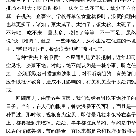
排场不够大；吃自助餐时，认为自己花了钱，拿少了不合
算。在机关、企事业、学校等单位食堂就餐时，浪费的理由
也就更多了，诸如，菜太咸了、太油了，饭太软、太硬了，
不好吃、吃不来，量太多、吃怕了等等，不一而足。虽然
说“众口难调”，但是，一些年轻人，从小生活在优渥的环境
里，“嘴巴特别刁”，餐饮浪费也就非常可怕了。
这种“舌尖上的浪费”，本应遭到唾弃和抵制，近年却司
空见惯、屡禁不绝。对此，绝不能认为是一桩小事、听之任
之 ，必须采取各种措施坚决制止，对不听劝阻的，有关部门
应予以批评教育，造成不良影响的，有关机关应予以处罚惩
戒。
回顾历史，由于各种原因，我们曾经有过吃不饱肚子的
日子。当年，在人们的眼里，餐饮浪费不仅可耻，而且是一
种罪过。那时候，视粮食为宝贝，即使是几粒米饭掉在桌子
上，都要捡起来吃掉。处处、事事都注意节约。节约是中华
民族的传统美德，节约粮食一直以来都是党和政府提倡和要