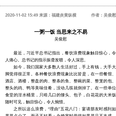
2020-11-02 15:49 来源：福建炎黄纵横
作者：吴俊慰
一粥一饭 当思来之不易
吴俊慰
最近，习近平总书记指出，餐饮浪费现象触目惊心，令
人痛心。总书记的指示振聋发聩，令人深思。
如今，我们国家大多数人生活好过，手上有钱，大手大
脚觉得很正常。各种餐饮浪费现象比比皆是，在一些餐馆、
酒店、酒楼，整盘的肉、整条的鱼、整碗的菜、整笼的包、
整头的鸡、鸭等美味佳肴，没动几筷就倒掉了。在一些单位
食堂的泔水桶里，只啃几口的馒头、包子，白花花的大米饭
随时可见，触目惊心，令人惋惜。
之所以这么浪费，“理由”五花八门：宴请朋友时感到如
果菜点少了，面子不好看；办婚宴时觉得如果菜品不丰盛，