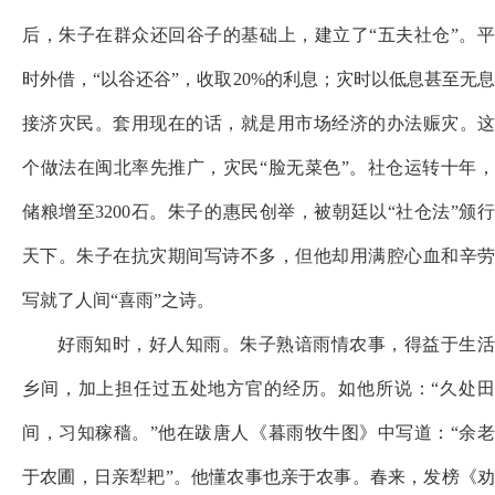
后，朱子在群众还回谷子的基础上，建立了“五夫社仓”。平
时外借，“以谷还谷”，收取20%的利息；灾时以低息甚至无息
接济灾民。套用现在的话，就是用市场经济的办法赈灾。这
个做法在闽北率先推广，灾民“脸无菜色”。社仓运转十年，
储粮增至3200石。朱子的惠民创举，被朝廷以“社仓法”颁行
天下。朱子在抗灾期间写诗不多，但他却用满腔心血和辛劳
写就了人间“喜雨”之诗。
好雨知时，好人知雨。朱子熟谙雨情农事，得益于生活
乡间，加上担任过五处地方官的经历。如他所说：
“久处
间，
习知稼穑。
”他在跋唐人《暮雨牧牛图》中写道：“余
于农圃，日亲犁耙”。他懂农事也亲于农事。春来，发榜《劝