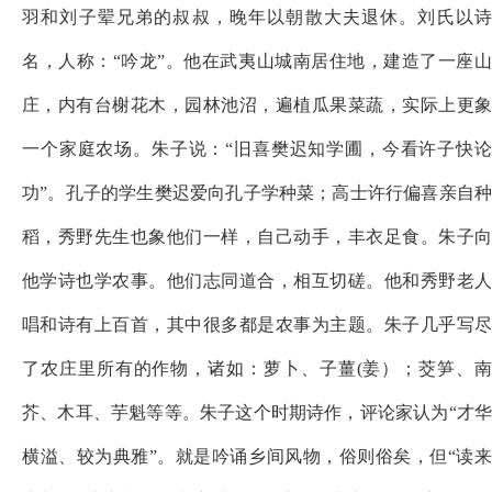
羽和刘子翚兄弟的叔叔，晚年以朝散大夫退休。刘氏以诗
名，人称：“吟龙”。他在武夷山城南居住地，建造了一座山
庄，内有台榭花木，园林池沼，遍植瓜果菜蔬，实际上更象
一个家庭农场。朱子说：“旧喜樊迟知学圃，今看许子快论
功”。孔子的学生樊迟爱向孔子学种菜；
高士
许行偏喜亲自
稻，秀野先生也象他们一样，自己动手，丰衣足食。朱子向
他学诗也学农事。他们志同道合，相互切磋。他和秀野老人
唱和诗有上百首，其中很多都是农事为主题。朱子几乎写尽
了农庄里所有的作物，诸如：萝卜、子薑
(姜）；茭笋、
芥、木耳、芋魁等等。朱子这个时期诗作，评论家认为“才华
横溢、较为典雅”。就是吟诵乡间风物，俗则俗矣，但“读来