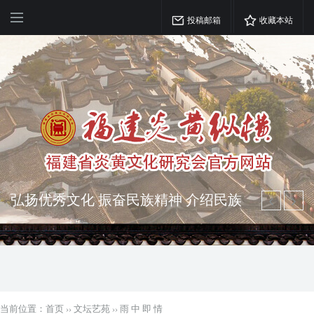
投稿邮箱
收藏本站
弘扬优秀文化 振奋民族精神 介绍民族
瑰宝 宣传中华精英
突出海西特色 报道台港澳侨 坚持古为
今用 力求雅俗共赏
当前位置：
首页
››
文坛艺苑
››
雨 中 即 情