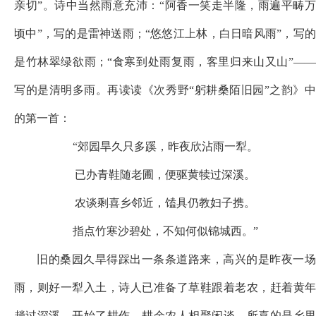
亲切”。诗中当然雨意充沛：“阿香一笑走半隆，雨遍平畴万
顷中”，写的是雷神送雨；“悠悠江上林，白日暗风雨”，写的
是竹林翠绿欲雨；“食寒到处雨复雨，客里归来山又山”——
写的是清明多雨。再读读《次秀野“躬耕桑陌旧园”之韵》中
的第一首：
“郊园旱久只多蹊，昨夜欣沾雨一犁。
已办青鞋随老圃，便驱黄犊过深溪。
农谈剩喜乡邻近，馌具仍教妇子携。
指点竹寒沙碧处，不知何似锦城西。
”
旧的桑园久旱得踩出一条条道路来，高兴的是昨夜一场
雨，则好一犁入土，诗人已准备了草鞋跟着老农，赶着黄年
趟过深溪，开始了耕作。耕余农人相聚闲谈，所喜的是乡里