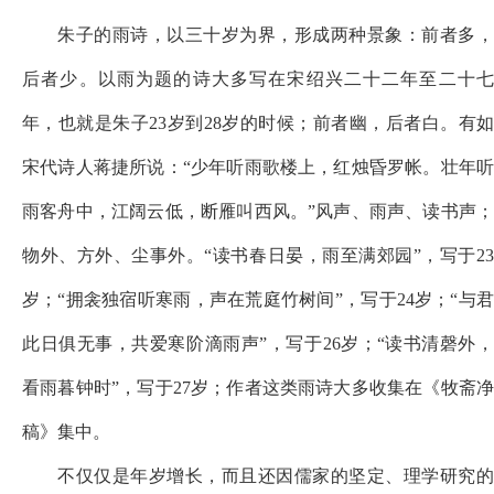
朱子的雨诗，以三十岁为界，形成两种景象：前者多，
后者少。以雨为题的诗大多写在宋绍兴二十二年至二十七
年，也就是朱子
23岁到28岁的时候；前者幽，后者白。有
宋代诗人蒋捷所说：“少年听雨歌楼上，红烛昏罗帐。壮年听
雨客舟中，江阔云低，断雁叫西风。”风声、雨声、读书声；
物外、方外、尘事外。“读书春日晏，雨至满郊园”，写于23
岁；“拥衾独宿听寒雨，声在荒庭竹树间”，写于24岁；“与君
此日俱无事，共爱寒阶滴雨声”，写于26岁；“读书清磬外，
看雨暮钟时”，写于27岁；作者这类雨诗大多收集在《牧斋净
稿》集中。
不仅仅是年岁增长，而且还因儒家的坚定、理学研究的