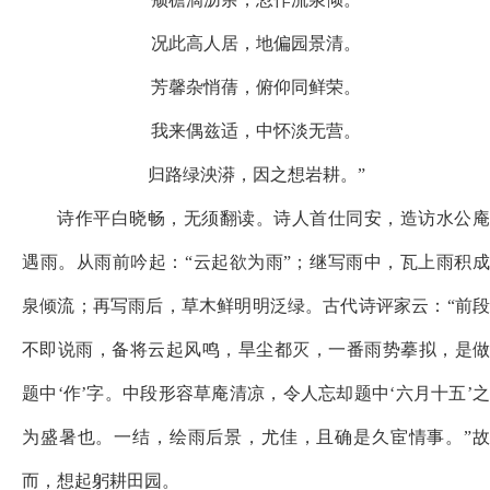
况此高人居，地偏园景清。
芳馨杂悄蒨，俯仰同鲜荣。
我来偶兹适，中怀淡无营。
归路绿泱漭，因之想岩耕。
”
诗作平白晓畅，无须翻读。诗人首仕同安，造访水公庵
遇雨。从雨前吟起：
“
云起欲为雨
”；继写雨中，瓦上雨积
泉倾流；再写雨后，草木鲜
明
明
泛绿
。古代诗评家云：
“前
不即说
雨，备将云起风鸣，旱尘都灭，一番雨势摹拟，是
题中
‘作
’字。中段形容草庵清
凉
，令人忘却题中
‘六月十五
’
为盛暑也。一结，绘雨后景，尤佳，且确是久宦情事。”故
而，想起躬耕田园。