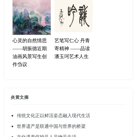
心灵的自然情思
艺笔写仁心 丹青
——胡振德近期
寄精神 ——品读
油画风景写生创
潘玉珂艺术人生
作刍议
炎黄文摘
传统文化正以鲜活姿态融入现代生活
世界遗产是联通中国与世界的桥梁
文化遗产保护见人见物见生活