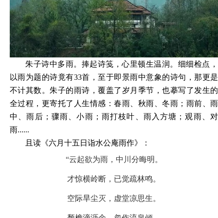
朱子诗中多雨。捧起诗笺，心里顿生温润。细细检点，
以雨为题的诗竟有
33首，至于即景雨中意象的诗句，那更
不计其数。朱子的雨诗，覆盖了岁月季节，也摹写了发生
的
全
过程，更寄托了人生情感：春雨、秋雨、冬雨；雨前、
中、雨后；骤雨、小雨；雨打枝叶、雨入方塘；观雨、对
雨
......
且读《六月十五日诣水公庵雨作》：
“
云起欲为雨，中川分晦明。
才惊横岭断，已觉疏林鸣。
空际旱尘灭，虚堂凉思生。
颓檐滴沥余，忽作流泉倾。