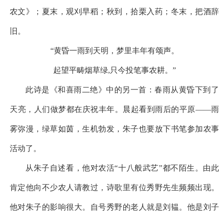
农文》；夏末，观刈早稻；秋到，拾栗入药；冬末，把酒辞
旧。
“黄昏一雨到天明，梦里丰年有颂声。
起望平畴烟草绿
,只今投笔事农耕。”
此诗是《和喜雨二绝》中的另一首：春雨从黄昏下到了
天亮，人们做梦都在庆祝丰年。晨起看到雨后的平原
——雨
雾弥漫，绿草如茵，生机勃发，朱子也要放下书笔参加农事
活动了。
从朱子自述看，他对农活
“十八般武艺”都不陌生。由
肯定他向不少农人请教过，诗歌里有位秀野先生频频出现。
他对朱子的影响很大。自号秀野的老人就是刘韫。他是刘子