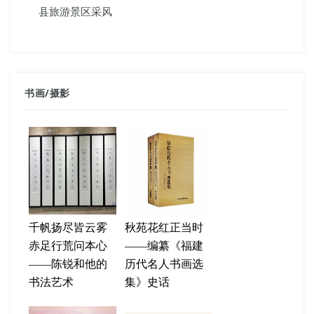
县旅游景区采风
书画
/
摄影
千帆扬尽皆云雾
秋苑花红正当时
赤足行荒问本心
——编纂《福建
——陈锐和他的
历代名人书画选
书法艺术
集》史话