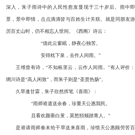
深入，朱子雨诗中的人民性愈发显现于三十岁后。雨中即
景，景中即情，点点滴滴皆与百姓生计关联。就是同朋友游
历百丈山时，仍不相忘人世间。《西阁》诗云：
“借此云窗眠，静夜心独苦。
安得枕下泉，去作人间雨。
”
王维曾有诗，
“不知栋里云，云作人间雨。”有人评价：
辋川诗是“高人闲致”，而朱子则是“圣贤热肠”。
久旱逢甘霖，朱子欣然挥笔《喜雨》：
“雨师谁遣送余春，珍重天公惠我民。
且看欢颜垂白叟，莫愁頩颊踏青人。
”
是谁请雨师春末给干旱送来喜雨，珍惜天公惠顾劳苦百