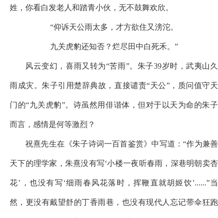
姓，你看白发老人和踏青小伙，无不鼓舞欢欣。
“仰诉天公雨太多，才方欲住又滂沱。
九关虎豹还知否？烂尽田中白死禾。
”
风云变幻，喜雨又转为
“苦雨”。朱子39岁时，武夷山
雨成灾。朱子引用楚辞典故，直接谴责“天公”，质问值守天
门的“九关虎豹”。诗虽然用俳谐体，但对于以天为命的朱子
而言，感情是何等激烈？
祝熹先生在《朱子诗词一百首鉴赏》中写道：
“作为兼
天下的理学家，朱熹没有写‘小楼一夜听春雨，深巷明朝卖杏
花’，也没有写‘细雨春风花落时，挥鞭直就胡姬饮’......”当
然，更没有戴望舒的丁香雨巷，也没有现代人忘记带伞狂跑