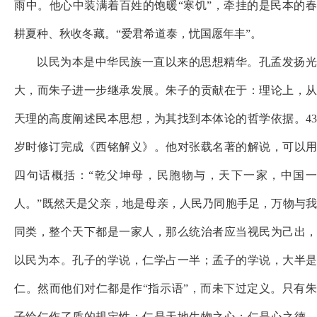
雨中。他心中装满着百姓的饱暖“寒饥”，牵挂的是民本的春
耕夏种、秋收冬藏。“爱君希道泰，忧国愿年丰”。
以民为本是中华民族一直以来的思想精华。孔孟发扬光
大，而朱子进一步继承发展。朱子的贡献在于：理论上，从
天理的高度阐述民本思想，为其找到本体论的哲学依据。
43
岁时修订完成《西铭解义》。他对张载名著的解说，可以用
四句话概括：“乾父坤母，民胞物与，天下一家，中国一
人。”既然天是父亲，地是母亲，人民乃同胞手足，万物与我
同类，整个天下都是一家人，那么统治者应当视民为己出，
以民为本。孔子的学说，仁学占一半；孟子的学说，大半是
仁。然而他们对仁都是作“指示语”，而未下过定义。只有朱
子给仁作了质的规定性：仁是天地生物之心；仁是心之德，