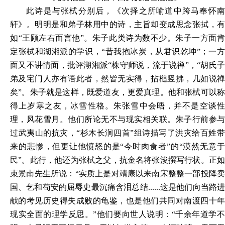
此诗是与张栻分别后，《次择之所喻道中跨马奉怀南
轩》。明明是和弟子林用中的诗，主旨
却变
成思念张拭，
如
“王顾左右而言他”。朱子此类诗为数不少。朱子一方面
定张栻和湖湘派的
学识，
“昔我抱冰炭，从君识乾坤”；一
面又不讲情面，批评湖湘派“株守师说，流于说禅”，“胡氏子
弟及宅门人亦有语此者，然皆无实得，拈槌竖拂，几如说禅
矣”。朱子就是这样，既爱道友，更爱真理。他和张栻可以称
得上岁寒之友，冰雪性格。朱张雪中会晤，并不是空谈性
理，风花雪月。他们所论无不与现实相关联。朱子行前参与
过武夷山的抗灾，“杉木长涧四首”组诗描写了洪灾给百姓带
来的悲惨，但更让他愤怒的是“今时肉食者”的“漠然无意于
民”。此行，他还为张栻之父，抗金名将张浚撰写行状。正如
束景南先生所说：“实质上是对靖康以来南宋整整一部投降卖
国、乞和苟安的屈辱史最沉痛含泪总结......这是他们向当路进
献的考见历史得失成败的龟鉴，也是他们共同对南渡四十年
现实全面的理学反思。”他们要向世人说明：“千余年道学不