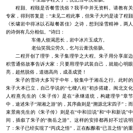
程颢、程颐是否餐雪洗俗？我手中并无资料。请教有关
专家，得到答复是：
“未见二程此事，但朱子大约是读了程
《长啸岩中得冰以石敲餐甚佳》之诗，想到澡雪精神，两人
的诗倒有几分相似。”诗曰：
车倦人烦渴思长，岩中冰片玉成方。
老仙笑我尘劳久，乞与云膏洗俗肠。
二程开创了理学，朱子集理学之大程。朱子用分享崖边
积雪通俗故事告诉大家：只要用理学武装自己，就能心明眼
亮，超然脱俗，道德高尚，成圣成贤！
朱子的雪诗大多写于中年，较集中于湘岳之行。此时的
朱子大本已立，自己学说的
“七樑八柱”初步搭建。闽北文
人程熹先生的《朱子传》是在“承继道统，构建理学”章节
中，途述朱子“湖湘之游”的，其序曲则是“溯源北宋四子”；而
束景南先生的《朱子传》则是在“中和旧说”和“中和新说”中
间，插叙了朱子的“衡岳之游”。这样的安排都再好不过说明
了：朱子已经实现了“丙戌之悟”，正在酝酿着“已丑之悟”的重