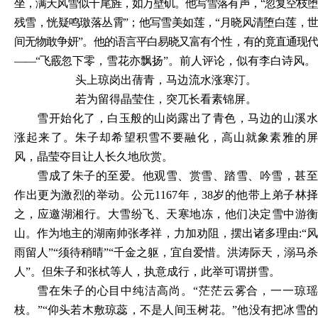
坐，满天风雪似千尾旌，如万壁矶。他写雪落有声，
“忽复空枝
残雪，
恍疑鸣璬落丛霄
”；他写雪美如莲，“月晓风清堕白莲，
间无物敢争妍”。他的语言平白易晓又富有个性，有的竟直通现代
——“飞霰
忽
下零，雪花亦飘扬
”。前人评论，似有李白诗风。
头上琼岗出蒨青，马边流水涨寒汀。
若为留得晶莹住，突兀长看素锦屏。
雪开始化了，白玉般的山岗露出了青色，马边的山溪水
涨起来了。朱子却希望积雪不要融化，高山就象素雅的屏
风，晶莹夺目让人长久地欣赏。
雪成了朱子的至爱。他观雪、赏雪、踏雪、吟雪，甚至
作出更为激烈的举动。公元
1167年，38岁的他带上弟子林择
之，应邀湖湘行。大雪纷飞、天寒地冻，他们决定雪中游衡
山。作为地主的湖南帅张孝祥，力加劝阻，摆出诸多理由:“风
雨留人”“须待稍晴”“千金之躯，宜自爱惜。洪涛际天，溺马杀
人”。但朱子和张栻等人，执意成行，此举可谓拼雪。
雪在朱子的心目中纯洁高尚。
“茫茫云雾合，一一琼
枝。”“仰头若木敷琼蕊，不是人间玉树花。”他没有把冰雪的