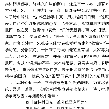
高标归属佛家。绵延八百里的衡山，还是三千世界，拥有五
大丛林。朱子一行住
方广寺
一夜，恰逢寺中长老守荣坐化
朱子诗中吟道：
“拈椎坚拂事非真，用力端须日日新。”这
表明自己否定涅槃佛说的态度，也是对流于说禅湖湘学派的
批评。他在另一首雪诗中表示：“贝叶无新得，蒲人有旧盟。
咄哉宁负汝，安敢负吾生。”朱子也没把冰雪的清辉让给道
家。作客长沙时，朱张等人经常在张孝祥所建的“敬简堂”讲
学论道。分韵赋诗。一日来了青城山老道皇甫坦，大家尊为
上宾。只有朱子横眉冷对，并在《敬简堂分韵得月字》诗中
批评、告诫：“兹焉辨不早，大本将恐厥。吾言实自箴，君听
未宜忽。”事后张孝祥致谢自责。朱子把冰雪的高洁当作自己
精神的图腾，就象他在
“圣贤气象”中
所谈到的
“光风
月”。“温润如玉”一样。它是儒家思想的最好表征。”万事尽纷
纶，吾道一以贯。”《崖边积雪取食甚清次敬夫》一诗，把理
学家与冰雪世界渊源说个端详：
落叶疏林射日光，谁分残雪许同尝？
平生愿学程夫子，恍忆当年洗俗肠。