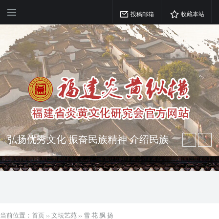
投稿邮箱
收藏本站
弘扬优秀文化 振奋民族精神 介绍民族
瑰宝 宣传中华精英
突出海西特色 报道台港澳侨 坚持古为
今用 力求雅俗共赏
当前位置：
首页
››
文坛艺苑
››
雪 花 飘 扬