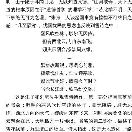
明，士子陋于耳闻目见，无以知道入德。”山河破碎，天下无
道的根本原因在于“道德哲学”的理学不举！“若此学不明，天
下事绝无可为之理。”朱张二人谈起国事竟有惶惶不可终日之
感，“几至陨涕”。忧国忧民的思虑也反映到雪诗之中：
塑风吹空林，眇眇无因依。
但有西北云
,冉冉东南飞。
须臾层阴合
,惨淡周八维。
......
繁华改新观，凛冽忘前悲。
摛章愧佳友，伫立迎寒吹。
感此节物好，叹息今何时？
当念长江北，铁马纷交驰！
这是朱子和刘彦先生观雪诗所作。第一部分描写雪落前
的景象：呼啸的寒风吹过空疏的林子，毫无阻碍，肆无忌
惮。西北方向的天气，缓缓向东南飞来。刹时层层叠叠的阴
云聚合在此，天地四方一片惨淡。省略的第二部分，描述了
雪花飘落，万里洁白的场面。诗人指出，这是天地造化，
“