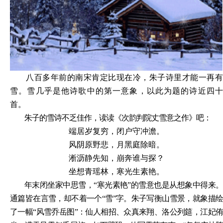
八百多年前的南宋肯定比现在冷，朱子诗里才能一再有
雪。雪几乎是他诗歌中的第一意象，以此为题的诗近四十
首。
朱子的雪诗不乏佳作，读读《次韵判院丈雪意之作》吧：
端居岁复穷，闭户守冲澹。
风阴原野悲，月黑庭除暗。
淅沥静先知，崩奔谁与探？
坐想青瑶林，寒光生素艳。
年末闭坐家中思雪，
“寒光素艳”的雪意也是从想象中得来
通篇皆在言雪，却不着一个“雪”字。朱子写衡山雪景，就象描绘
了一幅“风雪乔岳图”：仙人相招、众
真来翔、
洛公列筵，江妃