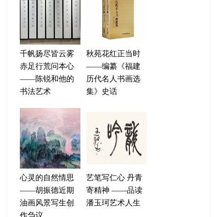
千帆扬尽皆云雾
秋苑花红正当时
赤足行荒问本心
——编纂《福建
——陈锐和他的
历代名人书画选
书法艺术
集》史话
心灵的自然情思
艺笔写仁心 丹青
——胡振德近期
寄精神 ——品读
油画风景写生创
潘玉珂艺术人生
作刍议