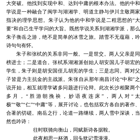
大突破。他找到实现中和、达到中庸的根本办法。他的中和
学说是一种融合了闽学与湖湘学、明道主静与伊川主敬两家
指决的理学思想。朱子认为他的中和学说是二程思想的“大
要”和自己生平学问的大旨。既然学说关系到湖湘学派，那么
朱子衡岳之游，绝不是简单的冰雪之旅。踏雪不无蕴藉，吟
诗句句有怀。
朱子和张栻的关系非同一般。一是世交。两人父亲是同
榜进士；二是道合。张栻系湖湘派创始人胡安国儿子胡宏的
学生，朱子则是胡安国侄儿胡宪的学生；三是志同。两对父
子皆是力主抗金的主战派。朱张自从那年南昌讨论
“中和”
说开始，相互就理学诸多问题进行论辩。此次长沙相聚两个
多月，“胜游朝挽袂，妙语夜连床”，两人对“太
极”“敬”“仁”“中庸”等，展开讨论，也包括双方各自的著作、
合著的切磋。南岳之行，论道一路继续，两人雪中深谈，当
然也吟诗：
往时联骑向衡山，同赋新诗各据鞍。
此夜相思一杯酒，回头犹记雪漫漫。