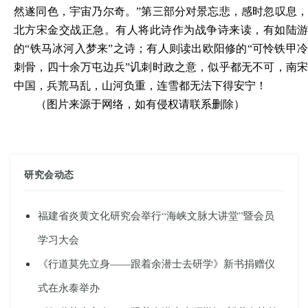
然遂同色，宇宙乃尔奇。”第三部分对景忘悲，感时忽叹息，
北方宋金交战正急。有人将此诗作为战争诗来读，有如陆游
的“铁马冰河入梦来”之诗；有人则读出欧阳修的“可怜铁甲冷
刺骨，四十余万屯边兵”讥刺时政之意，似乎都无不可，南宋
中国，兵荒马乱，山河负重，连雪都无法下得安宁！
（图片来源于网络，如有侵权请联系删除）
研究会动态
福建省炎黄文化研究会举行“海峡文脉大讲堂”暨会员
学习大会
《行道莫先立身——跟着余潜士去研学》新书捐赠仪
式在永泰举办