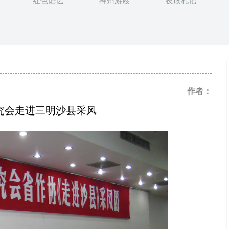
红色记忆
神州游屐
夜读札记
作者：
究会走进三明沙县采风