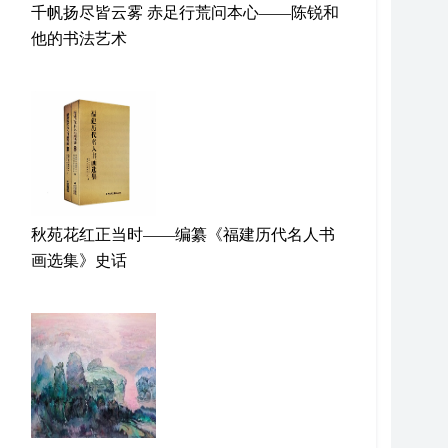
千帆扬尽皆云雾 赤足行荒问本心——陈锐和
他的书法艺术
秋苑花红正当时——编纂《福建历代名人书
画选集》史话