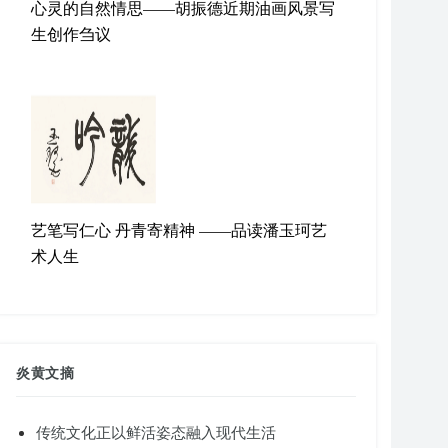
心灵的自然情思——胡振德近期油画风景写
生创作刍议
艺笔写仁心 丹青寄精神 ——品读潘玉珂艺
术人生
炎黄文摘
传统文化正以鲜活姿态融入现代生活