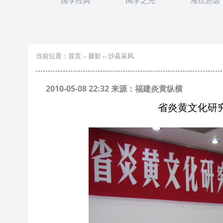
国学经典
闽学之光
海丝悠远
当前位置：
首页
››
摄影
››
沙县采风
2010-05-08 22:32 来源：福建炎黄纵横
省炎黄文化研