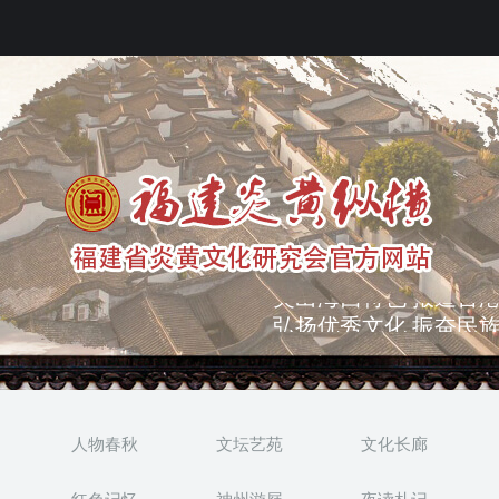
弘扬优秀文化 振奋民族
突出海西特色 报道台港
人物春秋
文坛艺苑
文化长廊