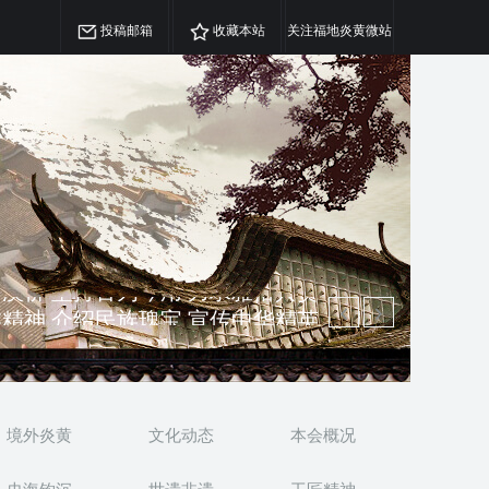
投稿邮箱
收藏本站
关注福地炎黄微站
精神 介绍民族瑰宝 宣传中华精英
澳侨 坚持古为今用 力求雅俗共赏
境外炎黄
文化动态
本会概况