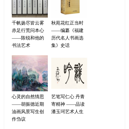
千帆扬尽皆云雾
秋苑花红正当时
赤足行荒问本心
——编纂《福建
——陈锐和他的
历代名人书画选
书法艺术
集》史话
心灵的自然情思
艺笔写仁心 丹青
——胡振德近期
寄精神 ——品读
油画风景写生创
潘玉珂艺术人生
作刍议