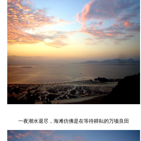
一夜潮水退尽，海滩仿佛是在等待耕耘的万顷良田