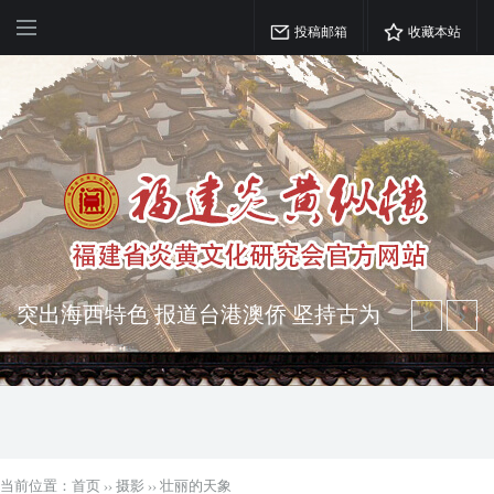
投稿邮箱
收藏本站
弘扬优秀文化 振奋民族精神 介绍民族
瑰宝 宣传中华精英
突出海西特色 报道台港澳侨 坚持古为
今用 力求雅俗共赏
当前位置：
首页
››
摄影
››
壮丽的天象