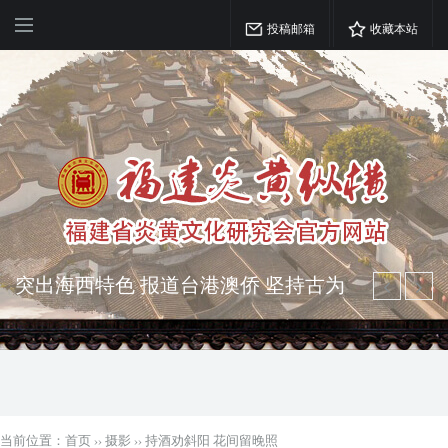
投稿邮箱
收藏本站
突出海西特色 报道台港澳侨 坚持古为
今用 力求雅俗共赏
弘扬优秀文化 振奋民族精神 介绍民族
瑰宝 宣传中华精英
当前位置：
首页
››
摄影
››
持酒劝斜阳 花间留晚照