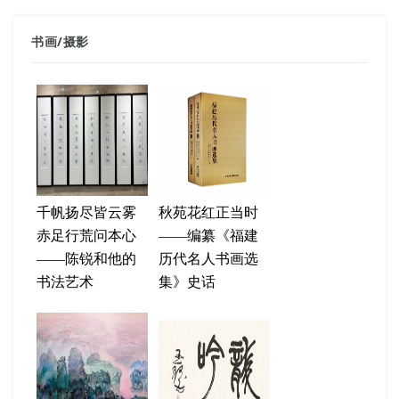
书画
/
摄影
千帆扬尽皆云雾
秋苑花红正当时
赤足行荒问本心
——编纂《福建
——陈锐和他的
历代名人书画选
书法艺术
集》史话