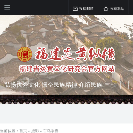
投稿邮箱
收藏本站
突出海西特色 报道台港澳侨 坚持古为
今用 力求雅俗共赏
弘扬优秀文化 振奋民族精神 介绍民族
瑰宝 宣传中华精英
当前位置：
首页
››
摄影
››
百鸟争春