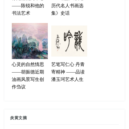
——陈锐和他的
历代名人书画选
书法艺术
集》史话
心灵的自然情思
艺笔写仁心 丹青
——胡振德近期
寄精神 ——品读
油画风景写生创
潘玉珂艺术人生
作刍议
炎黄文摘