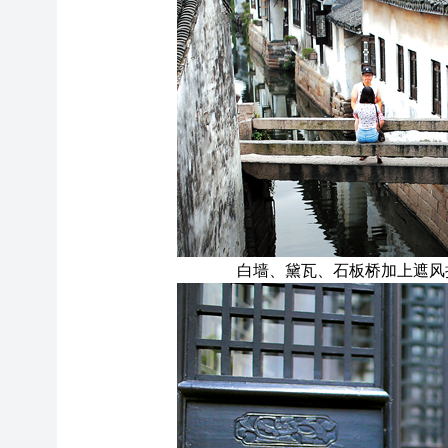
白墙、黛瓦、石板桥加上遮风