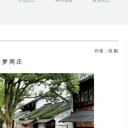
红色记忆
神州游屐
夜读札记
作者：张 帆
 梦 周 庄