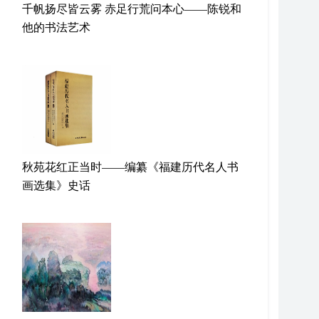
千帆扬尽皆云雾 赤足行荒问本心——陈锐和
他的书法艺术
秋苑花红正当时——编纂《福建历代名人书
画选集》史话