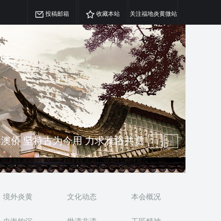
投稿邮箱
收藏本站
关注福地炎黄微站
精神 介绍民族瑰宝 宣传中华精英
澳侨 坚持古为今用 力求雅俗共赏
境外炎黄
文化动态
本会概况