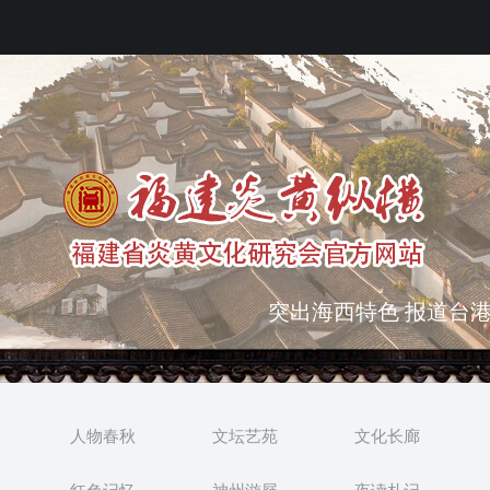
弘扬优秀文化 振奋民族
突出海西特色 报道台港
人物春秋
文坛艺苑
文化长廊