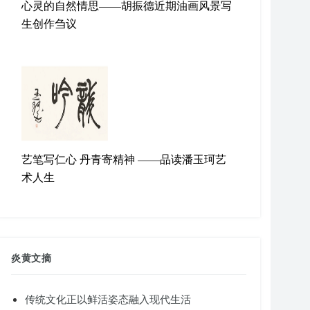
心灵的自然情思——胡振德近期油画风景写
生创作刍议
艺笔写仁心 丹青寄精神 ——品读潘玉珂艺
术人生
炎黄文摘
传统文化正以鲜活姿态融入现代生活