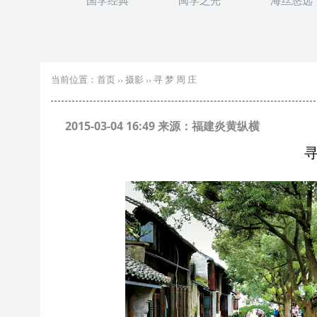
国学经典
闽学之光
海丝悠远
当前位置：
首页
››
摄影
››
寻 梦 周 庄
2015-03-04 16:49 来源：福建炎黄纵横
寻