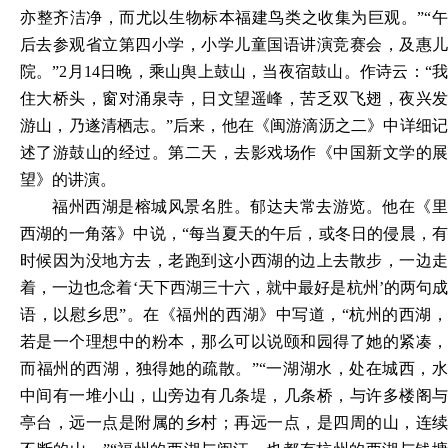
亦整齐洁净，而尤以生物标本福建鸟类之收集为巨观。”“午
后去参观省立第四小学，小学儿童国语讲演竞赛会，及惠儿
院。”2月14日晚，乘山舆上鼓山，当夜宿鼓山。作诗云：“我
住大桥头，窗对涌泉寺，日文望遥峰，苦乏双飞翅，夜兴发
游山，乃遂清栖志。”后来，他在《闽游滴沥之二》中详细记
述了游鼓山的经过。第二天，去影戏场作《中国新文学的展
望》的讲演。
福州西湖是榕城风景名胜。郁达夫常去游览。他在《里
西湖的一角落》中说，“每当夏天的午后，或冬日的侵晨，有
时候因为没地方去，老跑到这小西湖的边上去散步，一边走
着，一边也念着‘天下西湖三十六，就中最好是杭州’的两句成
语，以慰乡思”。在《福州的西湖》中写道，“杭州的西湖，
若是一个理想中的粉本，那么可以说颐和园得了她的紧凑，
而福州的西湖，独得她的疏散。”“一湖湖水，处在城西，水
中间有一堆小山，山旁边有几条堤，几条桥，与许多楼阁与
亭台，远一点是附属的乡村；再远一点，是四周的山，连续