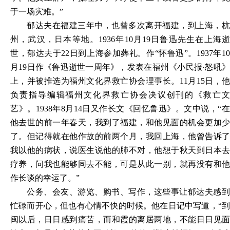
于一场灾难。”
郁达夫在福建三年中，也曾多次离开福建，到上海，杭
州，武汉，日本等地。1936年10月19日鲁迅先生在上海逝
世，郁达夫于22日到上海参加葬礼。作“怀鲁迅”。1937年10
月19日作《鲁迅逝世一周年》，发表在福州《小民报·怒吼》
上，并被推选为福州文化界救亡协会理事长。11月15日，他
负责指导编辑福州文化界救亡协会决议创刊的《救亡文
艺》。1938年8月14日又作长文《回忆鲁迅》。文中说，“在
他去世的前一年春天，我到了福建，和他见面的机会更加少
了。但记得就在他作故的前两个月，我回上海，他曾告诉了
我以他的病状，说医生说他的肺不对，他想于秋天到日本去
疗养，问我也能够同去不能，可是从此一别，就再没有和他
作长谈的幸运了。”
公务、会友、游览、购书、写作，这些事让郁达夫感到
忙碌而开心，但也有心情不快的时候。他在日记中写道，“到
闽以后，日日感到痛苦，而和霞的离居两地，不能日日见面