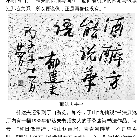
不断的山。”“福州的西湖与闽江，也都有杭州的西湖与钱塘
江那么关系，所以要说像，正是再像也没有。”
郁达夫手书
郁达夫还常到于山游览。如今，于山“九仙观”书法展览
厅内有一幅1936年郁达夫书赠友人的手录唐诗书法作品。诗
云：“晚日低霞绮，晴山远画眉。青青河畔草，不是望乡