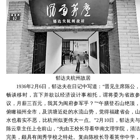
郁达夫杭州故居
1936
年2月6日，郁达夫在日记中写道：“晋见主席陈公，
畅谈移时，言下并欲以经济设计事相托，谓将委为省政参
议，月薪三百元，我其为闽府参军乎？”“午膳登石山绝顶，
俯瞰福州全市，及洪塘近处的水流山势，觉得福建省会，山
水也着实不恶，比杭州似更伟大一点。”2月10日，郁达夫与
陈云章主任上仓前山，“先由王校长导看华南文理学院，清洁
完美，颇具有闺秀学校之特处。复由陈校长导看英华中学，