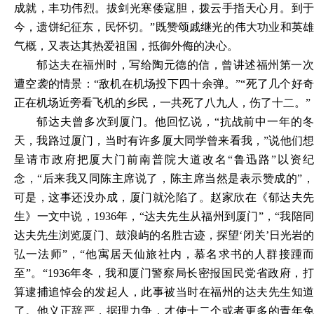
成就，丰功伟烈。拔剑光寒倭寇胆，拨云手指天心月。到于
今，遗饼纪征东，民怀切。”既赞颂戚继光的伟大功业和英雄
气概，又表达其热爱祖国，抵御外侮的决心。
郁达夫在福州时，写给陶元德的信，曾讲述福州第一次
遭空袭的情景：“敌机在机场投下四十余弹。”“死了几个好奇
正在机场近旁看飞机的乡民，一共死了八九人，伤了十二。”
郁达夫曾多次到厦门。他回忆说，“抗战前中一年的冬
天，我路过厦门，当时有许多厦大同学曾来看我，”说他们想
呈请市政府把厦大门前南普院大道改名“鲁迅路”以资纪
念，“后来我又同陈主席说了，陈主席当然是表示赞成的”，
可是，这事还没办成，厦门就沦陷了。赵家欣在《郁达夫先
生》一文中说，1936年，“达夫先生从福州到厦门”，“我陪同
达夫先生浏览厦门、鼓浪屿的名胜古迹，探望‘闭关’日光岩的
弘一法师”，“他寓居天仙旅社内，慕名求书的人群接踵而
至”。“1936年冬，我和厦门警察局长密报国民党省政府，打
算逮捕追悼会的发起人，此事被当时在福州的达夫先生知道
了。他义正辞严，据理力争，才使十二个或者更多的青年免