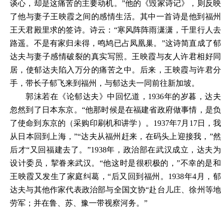
谈心，却是这痛苦的主要动机。”他的《毁家诗记》，则反映
了他与妻子王映霞之间的感情生活。其中一首诗是他到福州
王天君殿里求的签诗。诗云：“寒风阵阵雨潇潇，千里行人去
路遥。不是有家归未得，鸣鸠已占凤凰巢。”这诗简直成了郁
达夫与妻子感情破裂的真实写照。王映霞与友人许君相好同
居，使郁达夫陷入万分的痛苦之中。后来，王映霞与许君分
手，带长子郁飞来到福州，与郁达夫一同前往新加坡。
郭沫若在《论郁达夫》中回忆道，1936年的岁暮，达夫
忽然到了日本东京。“他那时候是在福建省政府做事情，是负
了使命到东京的（采购印刷机和讲学）。1937年7月17日，我
从日本回到上海，”“达夫从福州赶来，在码头上迎接我，”然
后才“又回福建去了。”1938年，政治部在武汉成立，达夫为
设计委员，挈眷来武汉。“他这时是很积极的，”不幸的是和
王映霞又发生了家庭纠葛，“后又回到福州。1938年4月，郁
达夫与其他作家代表政治部与全国文协“赴台儿庄、徐州等地
劳军；并在鲁、苏、豫一带视察河务。”