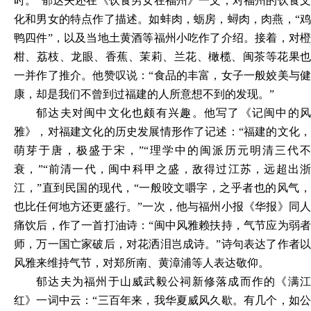
时。”郁达夫还在《饮食男女在福州》一文，对福州的饮食文
化和男女的特点作了描述。如蚌肉，蛎房，蟳肉，肉燕，“鸡
鸭四件”，以及当地土黄酒等福州小吃作了介绍。接着，对橙
柑、荔枝、龙眼、香蕉、茉莉、兰花、橄榄、闽茶等花果也
一并作了推介。他赞叹说：“食品的丰富，女子一般姣美与健
康，却是我们不曾到过福建的人所意想不到的发现。”
郁达夫对闽中文化也颇有兴趣。他写了《记闽中的风
雅》，对福建文化的历史发展情形作了记述：“福建的文化，
萌芽于唐，极盛于宋，”“理学中的闽派历元明清三代不
衰，”“前清一代，闽中科甲之盛，敌得过江苏，远超出浙
江，”直到民国的现代，“一般咬文嚼字，之乎者也的风气，
也比任何地方还更盛行。”一次，他与福州小报《华报》同人
痛饮后，作了一首打油诗：“闽中风雅赖扶持，气节应为弱者
师，万一国亡家破后，对花洒泪岂成诗。”诗句表达了作者以
风雅来维持气节，对郑所南、黄漳浦等人表达敬仰。
郁达夫为福州于山威武毅公祠新修落成而作的《满江
红》一词中云：“三百年来，我华夏威风久歇。有几个，如公