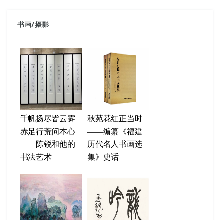
书画
/
摄影
千帆扬尽皆云雾
秋苑花红正当时
赤足行荒问本心
——编纂《福建
——陈锐和他的
历代名人书画选
书法艺术
集》史话