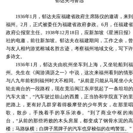
郁达夫与鲁迅
1936
年1月，郁达夫应福建省政府主席陈仪的邀请，来到
福州。2月，正式被委任为福建省政府参政。6月，任福建省
政府公报室主任。1938年12月18日，应新加坡《星洲日报》
社的电邀，前往新加坡。郁达夫在福建期间，工作之余，曾
与友人相约游览榕城名胜古迹，考察福州地域文化，写下许
多诗文。
1936
年1月，郁达夫由杭州坐车到上海，又坐轮船到福
州。先生在《闽游滴沥之一》中说，这次来福州看到的情形
与八九年前初到福州时大不相同。“从前是只能从马尾坐小火
轮去南台的一段路程，现在竟沿闽江东岸筑起了一条坦坦的
汽车大道”，“汽车驶过鼓山的西麓，正当协和学院直下的里
把路上，更有好几群穿着得极摩登的少年男女，在那里唱
歌，散步，手挽着手的享乐浓春。”到了商业中枢的南
台，“从前的那些坍败的木头房屋，都变成了钢骨水泥的高
楼；马路纵横；白牌子黑牌子的汽车也穿梭似的在鸣警笛。”