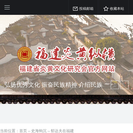
投稿邮箱
收藏本站
弘扬优秀文化 振奋民族精神 介绍民族
瑰宝 宣传中华精英
突出海西特色 报道台港澳侨 坚持古为
今用 力求雅俗共赏
当前位置：
首页
››
史海钩沉
››
郁达夫在福建