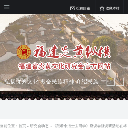
投稿邮箱
收藏本站
弘扬优秀文化 振奋民族精神 介绍民族
瑰宝 宣传中华精英
突出海西特色 报道台港澳侨 坚持古为
今用 力求雅俗共赏
当前位置：
首页
››
研究会动态
››
《跟着余潜士去研学》座谈会暨调研活动在榕