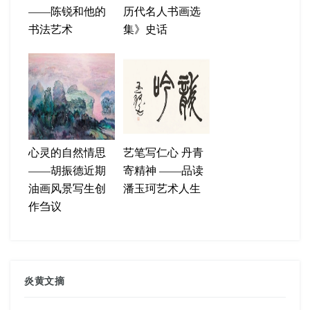
——陈锐和他的
历代名人书画选
书法艺术
集》史话
心灵的自然情思
艺笔写仁心 丹青
——胡振德近期
寄精神 ——品读
油画风景写生创
潘玉珂艺术人生
作刍议
炎黄文摘