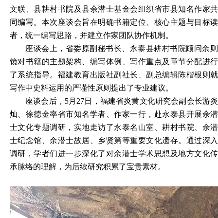
文联、县耕村书院及县余潜士基金会组织省市县知名作家共
同编写。本次座谈会旨在明确书籍定位、核心主题与目标读
者，统一编写思路，并建立作家团队协作机制。
座谈会上，省委原副秘书长、永泰县耕村书院顾问余则
镜对书籍的主题架构、编写体例、写作重点及章节分配进行
了系统指导。福建教育出版社副社长、副总编辑陈楷根则就
写作中史料运用的严谨性原则提出了专业建议。
座谈会后，
5月27日，福建省炎黄文化研究会副会长游
灿、徐德金率省市知名学者、作家一行，赴永泰县开展余潜
士文化专题调研，实地走访了永泰名山室、耕村书院、余潜
士纪念馆、余潜士故居、乡贤第等重要文化遗存。通过深入
调研，学者们进一步深化了对余潜士学术思想及地方文化传
承脉络的理解，为后续研究积累了宝贵素材。