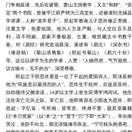
门争相延请，先后在诸暨、萧山主持教学，又主“和静”、“安
定”两个书院，曾被平江府尹聘为三高堂长，还被请到无锡县
学讲课，人称“道学君子”。郑起常教诲儿子思肖修正养德，
注重文学，热爱祖国。他为人方直严毅，与人交往言不及
利，语不阿媚。居家不蓄银器、古董。唯世藏古今书数千
卷。对《易经》研究造诣甚深。著述有《易注》《深衣书》
《倦游稿》《菊山清隽集》（郑起号菊山）《易六十卦》
等。这位以讲学为生的学者，人赞：“人物昂然，气节挺然，
议古喻今，无不的当”，深受尊敬。
郑起之子郑思肖更是一位了不起的爱国诗人。郭沫若称
他为
“民族意识最强烈的人”。思肖生于杭州，后徙居苏州
自幼随侍父侧攻读，14岁以太学上舍生应博学鸿词试。他生
活在宋亡元兴之际。宋亡后，他即将原名少因改为思肖，即
思赵；字忆翁，号所南，皆寄意。终身不娶，题其室匾额
曰“本穴世家”（以“本”之“十”置于“穴”下即“大宋”）。常向南
哭泣，坐卧不向北，闻北语辄掩耳疾走。“宁可枝头抱香死，