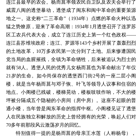
连江县最早的农会。杨而菖率领农民自卫队及农夫会举行了
威震八闽的透堡暴动，透堡成了闽东和闽中革命的重要策源
地之一。这史称“二三革命”（1934年）点燃的革命火种以迅
猛之势燎原，迎来了革命高潮：1934年1月透堡召开了连罗苏
区工农兵代表大会，成立了连江历史上第一个红色政权——
连江县苏维埃政府；连江、罗源等143个乡村开展了轰轰烈烈
的土地改革，10万多农民第一次分到了土地。后来惨遭国民
党当局的血腥摧残，全镇为革命牺牲，后来被追认为烈士的
就有58人。透堡人民的优秀儿女杨而菖也为革命献出了年仅
21岁的生命。如今尚保存的透堡西门街2号的一座二层小阁
楼，就是当年杨而菖与邓子恢、叶飞等领导人议事和住宿的
地点。小阁楼已残破，楼梯晃动，楼板吱吱作响，不大的楼
坪被分隔成五个隐秘的小房间（房中房）。这座不起眼的普
通小楼，当年曾是闽东革命的指挥中枢。小阁楼见证了透堡
人在民族独立和解放的历史上曾经拥有的光荣，唤起人们对
70多年前那段风云激荡岁月的回忆。
特别值得一提的是杨而菖的母亲王水莲（人称杨母），