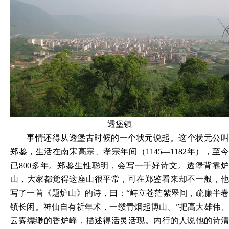
透堡镇
事情还得从透堡古时候的一个状元说起。这个状元公叫
郑鉴，生活在南宋高宗、孝宗年间（
1145—1182年），至
已800多年。郑鉴生性聪明，会写一手好诗文。透堡背靠炉
山，大家都觉得这座山很平常，可在郑鉴看来却不一般，他
写了一首《题炉山》的诗，曰：“峙立苍茫紫翠间，疏廉半卷
镇长闲。神仙自有祈年术，一缕青烟起博山。”把高大雄伟、
云雾缥缈的香炉峰，描述得活灵活现。内行的人说他的诗清