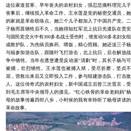
这位家道贫寒、早年丧夫的农村妇女，强忍悲痛料理完儿子
丧事后，继续投入革命工作。王水莲是党的秘密交通员，她
的家就是革命联络点。她三个儿子都加入了中国共产党。二
子杨而菖牺牲后不久，当她得知红军北上抗日先遣队在贵安
与国民党交火中有
300多名战士受伤时，便发动50多名妇女
成救护队，为伤病员换药、喂饭，精心照顾。她还送三子杨
与福参加游击队，跟随叶飞打游击，北上抗日，后在解放战
争中牺牲。当年在透堡遭受反动派“清剿”时，其长子杨与可
被捕，壮烈牺牲。王水莲也被捕入狱，受尽折磨，坚贞不
屈，营救出来后又立即投入工作，参与组建游击队，打击敌
人。这位传奇式的农村妇女，新中国成立后曾三次晋京，受
到毛主席等中央领导人的接见。“红心铁骨的革命老妈妈”杨
母的故事传遍四邻八乡，小时候的我有幸聆听了杨母讲述的
革命故事。