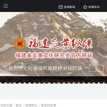
投稿邮箱
收藏本站
弘扬优秀文化 振奋民族精神 介绍民族
瑰宝 宣传中华精英
突出海西特色 报道台港澳侨 坚持古为
今用 力求雅俗共赏
当前位置：
首页
››
史海钩沉
››
透堡的故事