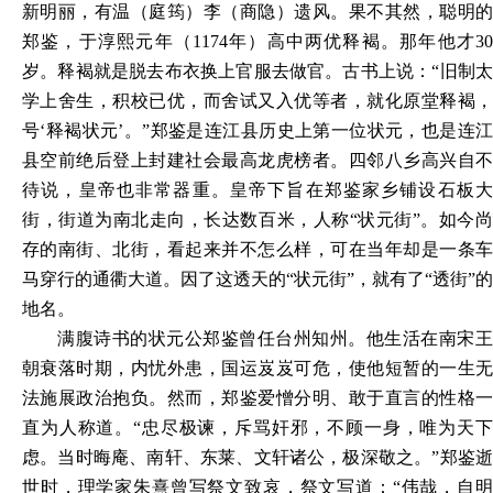
新明丽，有温（庭筠）李（商隐）遗风。果不其然，聪明的
郑鉴，于淳熙元年（1174年）高中两优释褐。那年他才30
岁。释褐就是脱去布衣换上官服去做官。古书上说：“旧制太
学上舍生，积校已优，而舍试又入优等者，就化原堂释褐，
号‘释褐状元’。”郑鉴是连江县历史上第一位状元，也是连江
县空前绝后登上封建社会最高龙虎榜者。四邻八乡高兴自不
待说，皇帝也非常器重。皇帝下旨在郑鉴家乡铺设石板大
街，街道为南北走向，长达数百米，人称“状元街”。如今尚
存的南街、北街，看起来并不怎么样，可在当年却是一条车
马穿行的通衢大道。因了这透天的“状元街”，就有了“透街”的
地名。
满腹诗书的状元公郑鉴曾任台州知州。他生活在南宋王
朝衰落时期，内忧外患，国运岌岌可危，使他短暂的一生无
法施展政治抱负。然而，郑鉴爱憎分明、敢于直言的性格一
直为人称道。
“忠尽极谏，斥骂奸邪，不顾一身，唯为天
虑。当时晦庵、南轩、东莱、文轩诸公，极深敬之。”郑鉴逝
世时，理学家朱熹曾写祭文致哀，祭文写道：“伟哉，自明