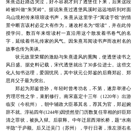
朱熹边赶路边哭泣，好不容易才到了透堡住下来，后来这段
岭被叫做“朱哭岭”。据说朱熹过透堡凤溪时远远地听到对面
乌山境村传来琅琅读书声，朱熹从这里学子“寓读于馆”的情
景中断言该村必定大有作为，遂改村名为“馆读”，并在此传
授学问。数百年来馆读村一直沿用这个散发着书卷气的名
字，延续着书礼传家的风气。因朱熹耳闻读书声而改村名的
故事也传为美谈。
状元故里荣耀的激励与朱熹遗风的熏陶，使透堡读书之
风日盛。据史料记载，宋代透堡就出了
30多位进士。这些
化人知书达理，爱国忧民，其中状元公郑鉴的后裔郑起、郑
思肖父子最为突出。
郑起为郑鉴曾孙，年轻时曾考功名，不第，遂弃举潜心
穷理尽性之学，束躬修行。南宋嘉定十三年（
1220年）出游
临安（今杭州），朝中辅政大臣慕其名，荐其为官，郑起婉
辞不就。淳祐四年(1244年)因愤然登门历数复任宰相的奸臣郑
清之罪状，被执入狱。后获释。中年迁居西湖长桥，题“水南
半隐”于庐额。后又迁吴门（苏州），学行日著，淮左浙右名