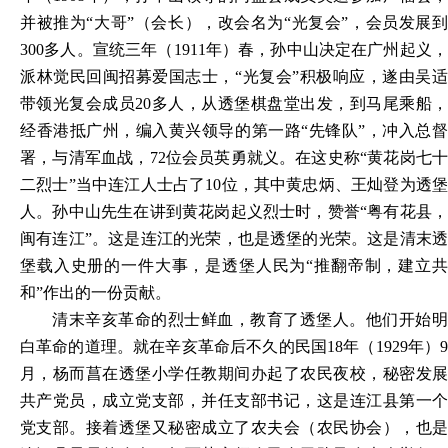
并被推为“大哥”（会长），改会名为“光复会”，会员发展到
300多人。宣统三年（1911年）春，孙中山决定在广州起义，
派林觉民回闽招募爱国志士，“光复会”积极响应，遂由吴适
带领光复会成员20多人，从透堡棋盘堂出发，到马尾乘船，
经香港抵广州，编入黄兴领导的第一路“先锋队”，冲入总督
署，与清军血战，72位会员英勇就义。在这史称“黄花岗七十
二烈士”当中连江人士占了10位，其中黄忠炳、王灿登为透堡
人。孙中山先生在讲到黄花岗起义烈士时，赞誉“粤有花县，
闽有连江”。这是连江的光荣，也是透堡的光荣。这是清末透
堡载入史册的一件大事，是透堡人民为“推翻帝制，建立共
和”作出的一份贡献。
清末辛亥革命的烈士鲜血，教育了透堡人。他们开始明
白革命的道理。就在辛亥革命后不久的民国
18年（1929年）
月，杨而菖在透堡小学任教期间办起了农民夜校，秘密发展
共产党员，成立党支部，并任支部书记，这是连江县第一个
党支部。接着透堡又秘密成立了农夫会（农民协会），也是