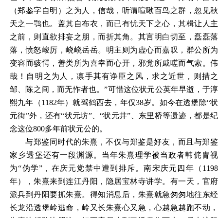
（郑鉴字自明）之为人，信哉，听谓喧啾百鸟之群，忽见秋
天之一鹗也。盖其自布衣，而已有忧天下之心，其楫让人主
之前，则直欲排妄之朋，而折其角。其言明白切至，磊磊落
落，愤怒峻厉，峣峣岳岳。明主则为虚心而嘉叹，群公所为
变容而骇愕，善类所为喜幸而心开，邪党所戚嗟而气索。伟
哉！自明之为人，凛手其有诤臣之风，求之近世，则措之
邹、陈之间，而无怍者也。”可惜这位状元公英年早逝，于淳
熙九年（1182年）就驾鹤西去，年仅38岁。如今在透堡除“状
元街”外，还有“状元坊”、“状元井”、东里桥等遗迹，都是纪
念这位800多年前状元公的。
与郑鉴同时代的朱熹，不仅与郑鉴是好友，而且与郑鉴
家乡透堡还有一段渊源。当年朱熹理学被当政者韩侂胄视
为
“伪学”，在庆元党禁中遭到排斥。南宋庆元四年（1198
年），朱熹来到连江丹阳，隐居宝林寺讲学。有一天，官府
派兵到丹阳要抓朱熹。得知消息后，朱熹就急匆匆地往东经
长龙沿透堡岭逃命，岭又长朱熹心又急，心越急越跑不动，