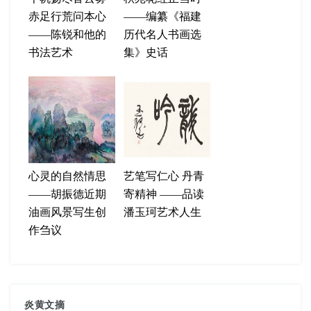
赤足行荒问本心
——编纂《福建
——陈锐和他的
历代名人书画选
书法艺术
集》史话
心灵的自然情思
艺笔写仁心 丹青
——胡振德近期
寄精神 ——品读
油画风景写生创
潘玉珂艺术人生
作刍议
炎黄文摘