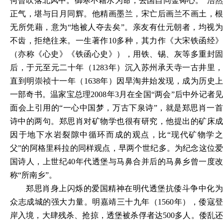
何曾吹落北风中。御寒不藉水为命，去国自同金铸心。”浩然
正气，堪与日月同辉。他精画墨兰，宋亡后画兰不画土，根
无所凭藉，意为“地被人夺去矣”。亲友有仕元朝者，均视为
不齿，拒绝往来。一生著作10多种，其力作《大宋铁函经》
（亦称《心史》《铁函心史》），用铁、锡、灰等多重封固
后，于元至元二十年（1283年）沉入苏州承天寺一古井里，
直到明崇祯十一年（1638年）因旱淘井始发现，成为历史上
一部奇书。温家宝总理2008年3月在全国“两会”后中外记者见
面会上引用的“一心中国梦，万古下泉诗”，就是郑思肖一首
诗中的两句。郑思肖对矿物学也很有研究，他提出的矿床成
因于地下水岩裂隙中循环而成的观点，比“现代矿物学之
父”的阿格里科拉的同样观点，早两个世纪多。为纪念这位爱
国诗人，上世纪40年代透堡与马鼻合并后的马鼻乡曾一度改
称“所南乡”。
郑思肖身上闪烁的爱国精神在明代透堡抗倭斗争中化为
众志成城的强大力量。明嘉靖三十九年（
1560年），倭寇登
岸入境，大肆残杀、抢掠，透堡被杀俘者达500多人。倭乱还