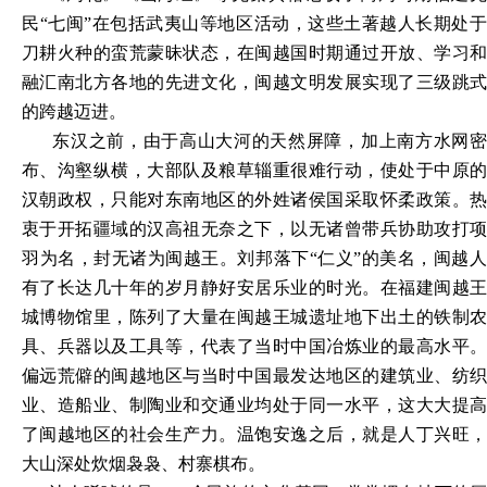
民
“七闽”在包括武夷山等地区活动，这些土著越人长期处
刀耕火种的蛮荒蒙昧状态，在闽越国时期通过开放、学习和
融汇南北方各地的先进文化，闽越文明发展实现了三级跳式
的跨越迈进。
东汉之前，由于高山大河的天然屏障，加上南方水网密
布、沟壑纵横，大部队及粮草辎重很难行动，使处于中原的
汉朝政权，只能对东南地区的外姓诸侯国采取怀柔政策。热
衷于开拓疆域的汉高祖无奈之下，以无诸曾带兵协助攻打项
羽为名，封无诸为闽越王。刘邦落下
“仁义”的美名，闽越
有了长达几十年的岁月静好安居乐业的时光。在福建闽越王
城博物馆里，陈列了大量在闽越王城遗址地下出土的铁制农
具、兵器以及工具等，代表了当时中国冶炼业的最高水平。
偏远荒僻的闽越地区与当时中国最发达地区的建筑业、纺织
业、造船业、制陶业和交通业均处于同一水平，这大大提高
了闽越地区的社会生产力。温饱安逸之后，就是人丁兴旺，
大山深处炊烟袅袅、村寨棋布。