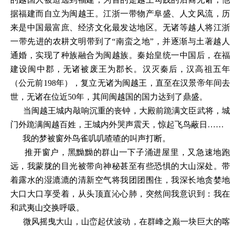
据福建而自立为闽越王。江浙一带物产阜盛、人文风流，历
来是中国最富庶、经济文化最发达地区。无诸等越人将江浙
一带先进的农耕文明带到了“南蛮之地”，并逐渐与土著越人
通婚，实现了种族融合为闽越族。秦始皇统一中国后，在福
建设闽中郡，无诸被废王为郡长。汉灭秦后，汉高祖五年
（公元前198年），复立无诸为闽越王，直至在汉景帝年间去
世，无诸在位近50年，其间闽越国的国力达到了鼎盛。
当闽越王城内敲响沉重的丧钟，大殿前跪满文臣武将，城
门外跪满闽越百姓，王城内外哭声震天，惊起飞鸟蔽日
……
我的梦被窗外鸟雀叽叽喳喳的叫声打断。
推开窗户，黑黝黝的群山一下子涌进屋里，又急速地跑
远，我蒙胧的目光被带向神秘甚至有些恐惧的大山深处。带
着露水的湿漉漉的清新空气将我团团围住，我深长地贪婪地
大口大口享受着，从头顶直沁心肺，突然间我意识到：我在
和武夷山交换呼吸。
微风摇曳大山，山峦起伏波动，在群峰之巅一块巨大的喀