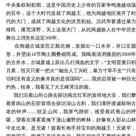
中央集权制初期，这是中国历史上少有的百家争鸣激越动荡
的百年，这个大时代造就了闽越王，他为闽越地区推开了时
代的大门，成就了闽越文化的洪荒初始。汉武帝要通过暴力
移民，撂荒清野，关上这扇大门，从此闽越族人在中华历史
舞台上消失长达近
500年。
在闽越古城皇宫正殿北侧，发掘出一口水井，井口呈圆
形，井壁由
16节陶土圈叠砌而成。我喝着清冽微甜的2000年
的古井水，古城废墟上跃出几行滴血的文字：“文明需要日积
月累，毁灭只要一把火”“融合人丁兴旺，暴力寸草不生”“只有
功利没有道义的兼并真的是强国吗”……我的后背被一种目光
灼热，转身，我看见了大王峰哭泣的脸。
我们沿着山间公路去探访闽北红军的发祥地大安，我们攀
着黄岗山的石阶冒雨去探访深山古刹，我们满怀虔诚敲响古
老的钟声
……驻足山间，我屏气静听，感受着武夷山的
吸，望着在薄雾遮掩下漫山遍野的树林，好像有人影从山林
中走出来。是无诸！披着长袍手持宝剑的闽越王！无诸卒，