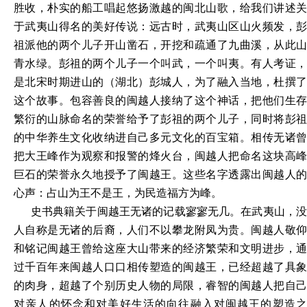
胜收，朴实的船工唱起悠扬激越的闽北山歌，给我们讲述关
于武夷山得名的美好传说：远古时，武夷山区山火频发，彭
祖派他的两个儿子开山凿石，开挖和疏通了九曲溪，从此山
青水绿。彭祖的两个儿子一个叫武，一个叫夷。有人考证，
是北宋时期进山的（湖北）彭城人，为了融入当地，杜撰了
这个故事。包容善良的闽越人接纳了这个神话，把他们生存
繁衍的山脉命名的荣誉给予了彭祖的两个儿子，同时将彭祖
的中华养生文化收纳进自己多元文化的百宝箱。相传无诸曾
把大王峰作为观察和报警的烽火台，闽越人把命名这块高峰
巨石的荣誉永久地授予了闽越王。这些名字透露出闽越人的
心声：占山为王不是王，为民造福方为峰。
史书典籍关于闽越王无诸的记载寥寥无几。在武夷山，没
人自称是无诸的后裔，人们不以攀龙附凤为贵。闽越人敬仰
和铭记闽越王曾给这座大山带来的经济繁荣和文明进步，通
过千百年来闽越人口口相传塑造的闽越王，已经超越了具象
的肉身，超越了个别历史人物的局限，睿智的闽越人把自己
对亲人的怀念和对美好生活的向往融入对闽越王的塑造之