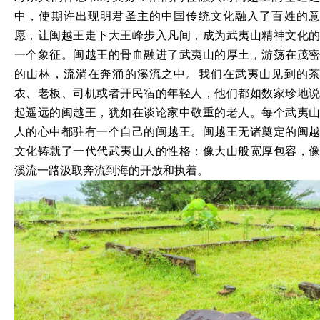
中，使期许出现明君圣主的中国传统文化融入了百姓的意
愿，让闽越王走下大王峰步入凡间，成为武夷山精神文化的
一个象征。闽越王的骨血融进了武夷山的厚土，游荡在茂密
的山林，流淌在奔涌的溪流之中。我们在武夷山见到的茶
农、老板、司机或者开民宿的年轻人，他们都如数家珍地说
起遥远的闽越王，犹如在谈论家中敬重的老人。每个武夷山
人的心中都驻有一个自己的闽越王。闽越王无诸奠定的闽越
文化铸就了一代代武夷山人的性格：像大山般宽厚包容，像
溪流一路汲取奔流到海的开放和执着。