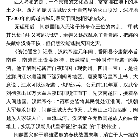
让人唏嘘的是，一个民族的文化基因，常常埋在地下的厚
土之中。西方的庞贝古城毁灭于自然界的火山喷发，深埋地
下
2000年的闽越古城则毁灭于同胞相残的战火。
无诸死后，闽越国陷入无诸子孙争夺王位的内乱。
“甲
其兄长而甲又被郢所弑”，余善又趁战乱杀了哥哥郢，把郢的
头献给汉将王恢，但仍然没能逃脱灭国之灾。
《资治通鉴》记载，汉武帝建元年间，番阳县令唐蒙奉旨
南巡，南越国王设宴款待，唐蒙喝到一种叫作
“杞酱”的美
酒。他了解到杞酱产自夜郎国（现贵州、四川一带），是通
过牂牁江水顺流而下运到闽粤地区。唐蒙即给皇帝上书，大
意说，江水可以运杞酱，也能运兵。公元前111年夏，汉武帝
刘彻派出10万大军从夜郎国顺江而下，先灭南越国，接着杀
入闽越国。汉武帝令：“诏军吏皆将其民徙处江淮间。”汉朝
大军烧杀奸掠，闽越王城火光冲天，武夷山上狼烟四起，闽
越族人家破人亡、血流成河。汉武帝在无数闽越族人的白骨
堆上，实现了汉朝几代皇帝征服“南蛮”的“千秋伟业”。
闽越国兴起于群雄逐鹿的春秋战国末期，消亡于大一统的