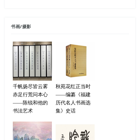
书画
/
摄影
千帆扬尽皆云雾
秋苑花红正当时
赤足行荒问本心
——编纂《福建
——陈锐和他的
历代名人书画选
书法艺术
集》史话