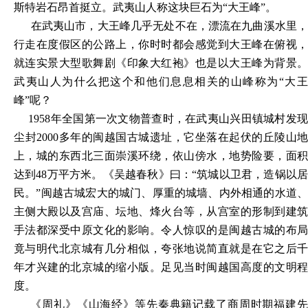
斯特岩石昂首挺立。武夷山人称这块巨石为
“大王峰”。
在武夷山市，大王峰几乎无处不在，漂流在九曲溪水里，
行走在度假区的公路上，你时时都会感觉到大王峰在俯视，
就连实景大型歌舞剧《印象大红袍》也是以大王峰为背景。
武夷山人为什么把这个和他们息息相关的山峰称为
“大
峰”呢？
1958年全国第一次文物普查时，在武夷山兴田镇城村发现
尘封2000多年的闽越国古城遗址，它坐落在起伏的丘陵山地
上，城的东西北三面崇溪环绕，依山傍水，地势险要，面积
达到48万平方米。《吴越春秋》曰：“筑城以卫君，造锅以居
民。”闽越古城宏大的城门、厚重的城墙、内外相通的水道、
主侧大殿以及宫庙、坛地、烽火台等，从宫室的形制到建筑
手法都深受中原文化的影响。令人惊叹的是闽越古城的布局
竟与明代北京城有几分相似，夸张地说简直就是在它之后千
年才兴建的北京城的缩小版。足见当时闽越国高度的文明程
度。
《周礼》《山海经》等先秦典籍记载了商周时期福建先