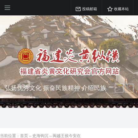
投稿邮箱
收藏本站
弘扬优秀文化 振奋民族精神 介绍民族
瑰宝 宣传中华精英
突出海西特色 报道台港澳侨 坚持古为
今用 力求雅俗共赏
当前位置：
首页
››
史海钩沉
››
闽越王侯今安在