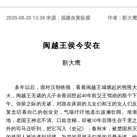
2020-08-20 13:38 来源：福建炎黄纵横
作者：靳大鹰
闽越王侯今安在
靳大鹰
多年以后，面对汉朝铁骑，看着闽越王城燃起的熊熊大
火，闽越王无诸的儿子余善回想起
40年前父王驾崩的那个
午。弥留之际的无诸，对跪在床前的儿女们和王的女人们反
复念叨着自己的创业史，气喘吁吁地道出波澜壮阔。渐渐
地，老国王神志不清、口齿含糊，却被10年后降生在千里之
外的司马迁听到，把它写入《史记》：春秋末，被楚国所灭
的越国人被迫逃到福建，为首的是越王勾践的后裔无诸，他