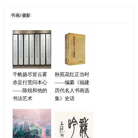
书画
/
摄影
千帆扬尽皆云雾
秋苑花红正当时
赤足行荒问本心
——编纂《福建
——陈锐和他的
历代名人书画选
书法艺术
集》史话