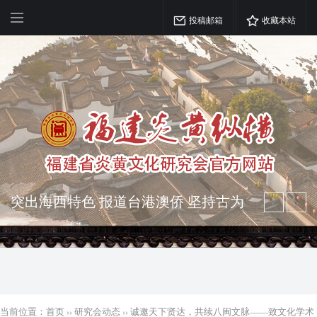
投稿邮箱
收藏本站
弘扬优秀文化 振奋民族精神 介绍民族
瑰宝 宣传中华精英
突出海西特色 报道台港澳侨 坚持古为
今用 力求雅俗共赏
当前位置：
首页
››
研究会动态
››
诚邀天下贤达，共续八闽文脉——致文化学术