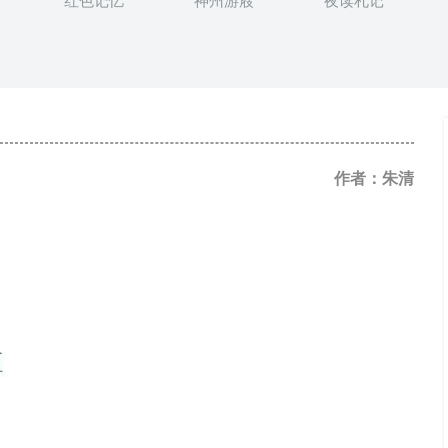
红色记忆
神州游屐
夜读札记
作者：朱清