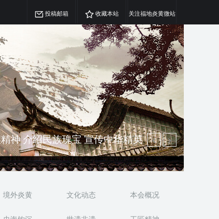
投稿邮箱
收藏本站
关注福地炎黄微站
澳侨 坚持古为今用 力求雅俗共赏
精神 介绍民族瑰宝 宣传中华精英
境外炎黄
文化动态
本会概况