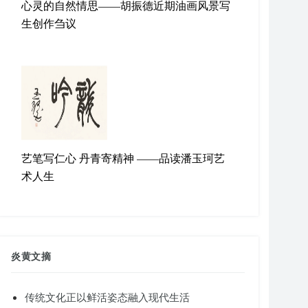
心灵的自然情思——胡振德近期油画风景写
生创作刍议
艺笔写仁心 丹青寄精神 ——品读潘玉珂艺
术人生
炎黄文摘
传统文化正以鲜活姿态融入现代生活