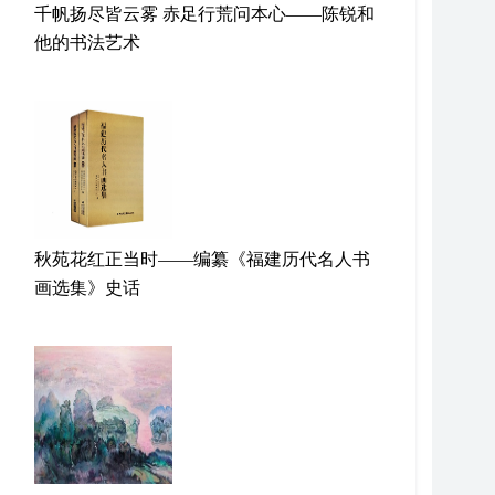
千帆扬尽皆云雾 赤足行荒问本心——陈锐和
他的书法艺术
秋苑花红正当时——编纂《福建历代名人书
画选集》史话