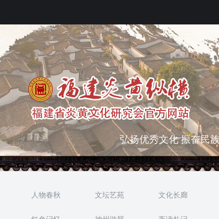
突出海西特色 报道台港
弘扬优秀文化 振奋民族
人物春秋
文坛艺苑
文化长廊