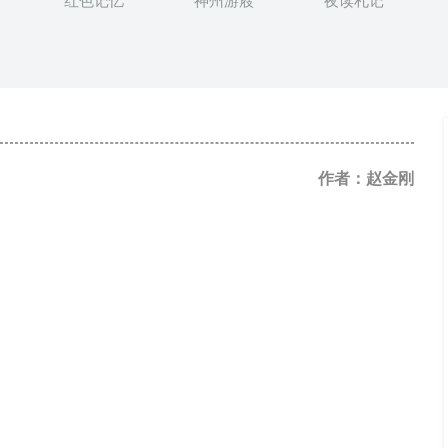
红色记忆
神州游屐
夜读札记
作者：赵金刚