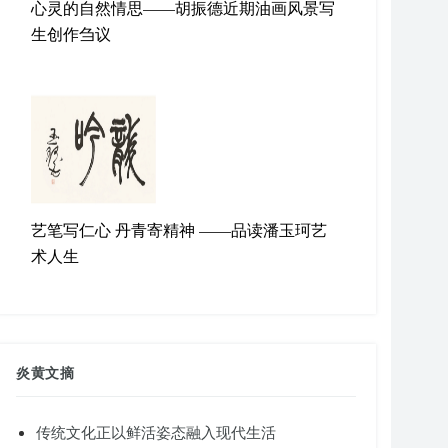
心灵的自然情思——胡振德近期油画风景写
生创作刍议
艺笔写仁心 丹青寄精神 ——品读潘玉珂艺
术人生
炎黄文摘
传统文化正以鲜活姿态融入现代生活