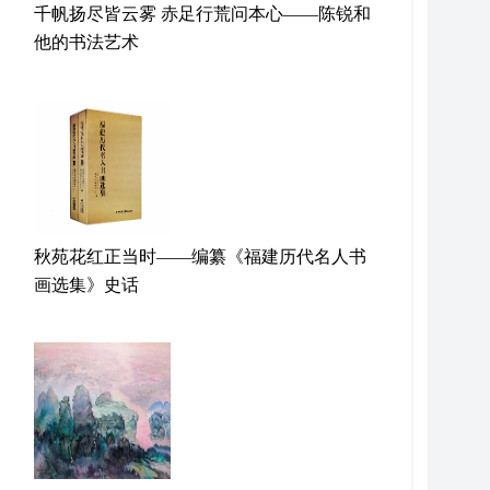
千帆扬尽皆云雾 赤足行荒问本心——陈锐和
他的书法艺术
秋苑花红正当时——编纂《福建历代名人书
画选集》史话