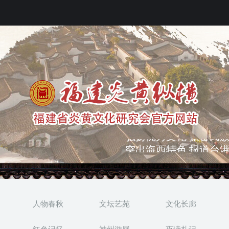
突出海西特色 报道台港
弘扬优秀文化 振奋民族
人物春秋
文坛艺苑
文化长廊