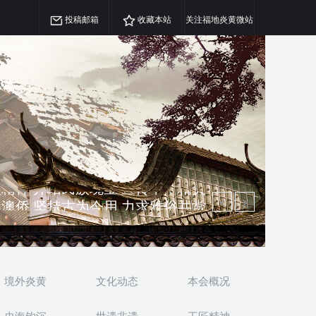
投稿邮箱
收藏本站
关注福地炎黄微站
澳侨 坚持古为今用 力求雅俗共赏
精神 介绍民族瑰宝 宣传中华精英
境外炎黄
文化动态
本会概况