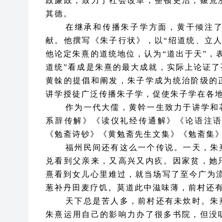
政廉政，致力于社会改革，整顿吏治，赈荒
其德。
在继承和传播朱子学方面，黄干倾注
献。他撰写《朱子行状》，以
“绍道统、立
他论定朱熹的道统地位，认为“道出于天”，
道统”看成是朱熹的最大成就，实际上论证
黄榦的提倡和阐发，朱子学成为统治阶级的
讲学授徒广泛传播朱子学，促使朱子学在各
作为一代大儒，黄幹一生致力于讲学和
系辞传解》《读仪礼经传通解》《论语注
《勉斋诗钞》《黄勉斋先生文集》《勉斋集
福州民间还有这么一个传说。一天，朱
兑看到父亲来，又高兴又内疚。因家贫，她
熹看到女儿心里难过，就当场写了至今广为
葱补丹田麦疗饥。莫道此中滋味薄，前村还有
天下总是苦人多，前村还有未炊时。朱
朱熹运用自己的影响力办了很多书院，但没