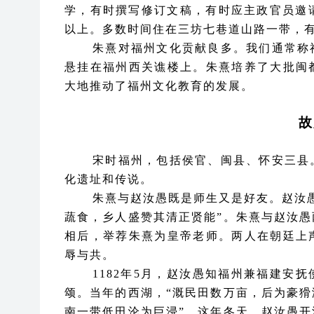
学，有时撰写修订文稿，有时应主政官员邀
以上。多数时间住在三坊七巷道山路一带，
朱熹对福州文化贡献良多。我们通常称
悬挂在福州西关谯楼上。朱熹培养了大批闽
大地推动了福州文化教育的发展。
故
宋时福州，包括侯官、闽县、怀安三县
化遗址和传说。
朱熹与赵汝愚既是师生又是好友。赵汝
蔬食，乡人盛赞其清正贤能”。朱熹与赵汝
相后，举荐朱熹为皇帝老师。两人在朝廷上
辱与共。
1182年5月，赵汝愚知福州兼福建安
颂。当年的西湖，“溉民田数万亩，后为豪
南一带低田沦为巨浸”。这年冬天，赵汝愚