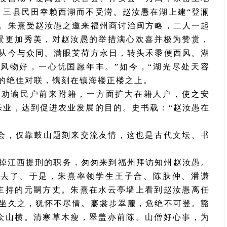
，三县民田幸赖西湖而不受涝。赵汝愚在湖上建“登澜
胜。朱熹受赵汝愚之邀来福州商讨治闽方略，二人一起
景更加秀美，对赵汝愚的举措满心欢喜并极为赞赏，
乐从今与众同。满眼芰荷方永日，转头禾黍便西风。湖
风物好，一心忧国愿年丰。”如今，“湖光尽处天容
的绝佳对联，镌刻在镇海楼正楼之上。
米劝谕民户前来附籍，一方面扩大在籍人户，使之安
乐业，达到促进农业发展的目的。史书载：
“赵汝愚在
会，仅靠鼓山题刻来交流友情，这也是古代文坛、书
辞掉江西提刑的职务，匆匆来到福州拜访知州赵汝愚。
使去了。于是，朱熹率领学生王子合、陈肤仲、潘谦
主持的元嗣方丈。朱熹在水云亭墙上看到赵汝愚离任
来坐久之，犹怀不尽情。褰裳步翠麓，危绝不可登。豁
众山横。清寒草木瘦，翠盖亦前陈。山僧好心事，为