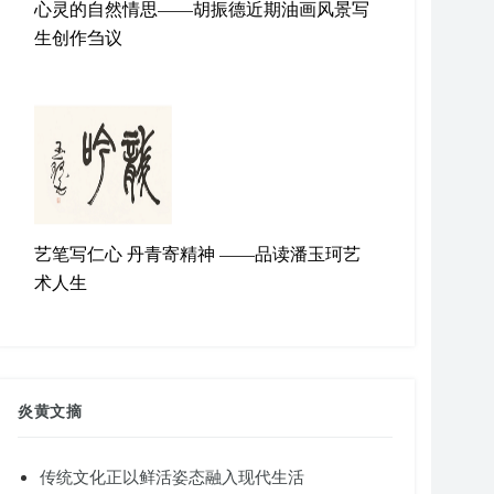
心灵的自然情思——胡振德近期油画风景写
生创作刍议
艺笔写仁心 丹青寄精神 ——品读潘玉珂艺
术人生
炎黄文摘
传统文化正以鲜活姿态融入现代生活