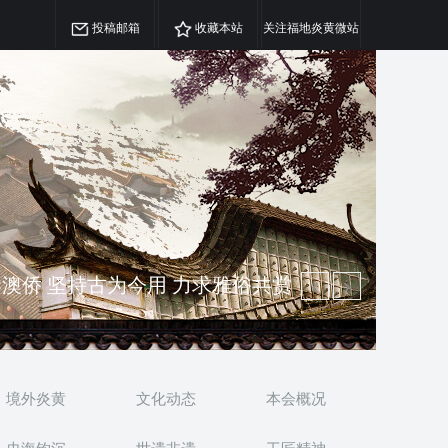
投稿邮箱
收藏本站
关注福地炎黄微站
精神 介绍民族瑰宝 宣传中华精英
澳侨 坚持古为今用 力求雅俗共赏
境外炎黄
文化动态
本会概况