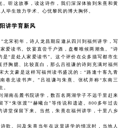
光。听这故事，读这诗作，我们深深体验到朱熹和黄
二人毕生致力学术、心忧黎民的博大胸怀。
阳讲学育新风
。”北宋初年，诗人龙昌期应邀从四川到福州讲学，写
人家爱读书。饮宴直尝千户酒，盘餐唯候两潮鱼。”诗
的是“是处人家爱读书”。这个评价在众多描写都市生
直抒胸臆、比较直白，那么吕祖谦的诗则充满对福州
宋大文豪是这样写福州读书盛况的：“路逢十客九青
南巷北读书声。”吕祖谦与朱熹、张栻并称“东南三
生。
到湖南岳麓书院讲学，数百名两湖学子不远千里赶来
留下
“朱张渡”“赫曦台”等传说和遗迹。800多年过去
的讲堂保留下来。当然，朱熹在福州讲学，十里八乡
熹诗歌。问及朱熹当年在这里讲学的情况时，当地人