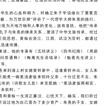
济民，筑城备战，
“壮国势而消外侮”，各地民众深感
了毕生的心血和精力，对确立朱子学说做出了重要贡
人极，为万世宗师”评价了一代理学大师朱熹的德行。
表现为天地万物和人事的变化，故有道统。他把“传承
了孔子与朱熹的继承关系，厘清了中华文脉传承。经过
正统思想。黄榦在浙江、江西、武汉为官时，都通过
地迅速传播。
著述。他的专著有《五经讲义》《四书纪闻》《周易
语问答通释》《晦庵先生语续录》《勉斋先生讲义》
》等。
熹来到浦上村女婿黄幹家中，适逢黄幹外出。女儿朱
只能煮一碗葱汤麦饭来招待父亲，十分过意不去。朱
流传的《诗慰女儿贫》来安慰她：
“葱汤麦饭两相宜，
未炊时。”
熹和黄榦一生清正廉洁、心忧天下。确实，我们听过
听说过他为自己置办了多少资产；朱熹的子女、女婿