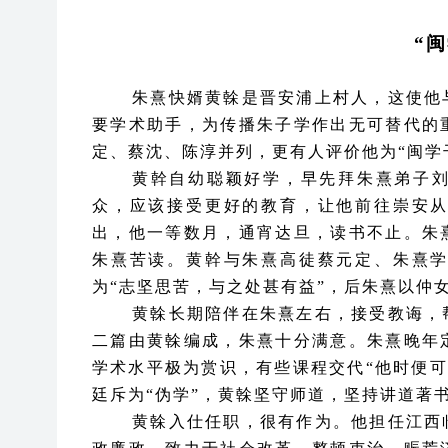
“
朱熹快婿黄榦是晋安浦上村人，这使他
要学术助手，为传播朱子学作出无可替代的
定、蔡沈、陈淳并列，更有人评价他为“闽学
黄幹自幼聪颖好学，早先拜朱熹弟子
众，应该接受更好的教育，让他前往崇安
出，他一等数月，通宵达旦，读书不止。朱
朱熹苦读。黄幹与朱熹高徒蔡元定、朱熹
为
“志坚思苦，与之处甚有益”，后朱熹以仲
黄榦长期陪伴在朱熹左右，接受教诲，
二篇由黄榦编成，朱熹十分满意。朱熹晚年
学术水平极为赏识，有些课程交代
“他时便
廷斥为“伪学”，黄榦坚守师道，坚持讲道著
黄榦入仕任职，很有作为。他担任江西