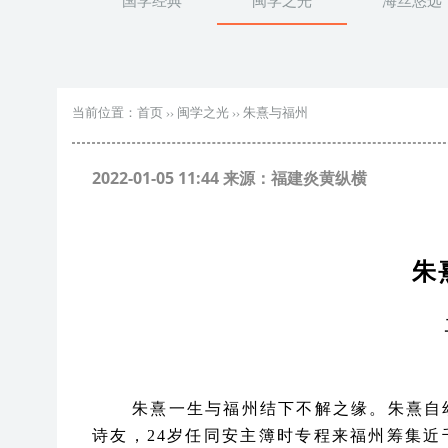
国学经典
闽学之光
海丝悠远
当前位置：
首页
››
闽学之光
››
朱熹与福州
2022-01-05 11:44 来源：福建炎黄纵横
朱
朱熹一生与福州结下不解之缘。朱熹自
诗友，
24岁任同安主簿时专程来福州筹集