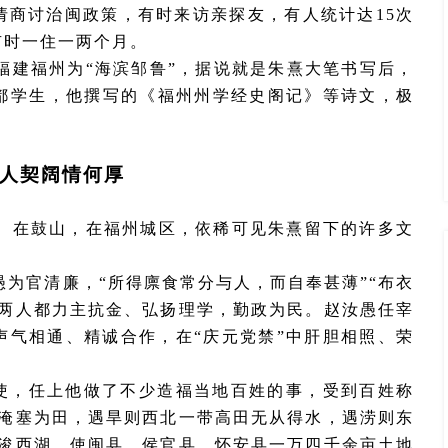
请商讨治闽政策，有时来访亲探友，有人统计达15次
有时一住一两个月。
福建福州为
“海滨邹鲁”，据说就是朱熹大笔书写后，
都学生，他撰写的《福州州学经史阁记》等诗文，极
人契阔情何厚
。在鼓山，在福州城区，依稀可见朱熹留下的许多文
愚为官清廉，
“所得廪食常分与人，而自奉甚薄”“布衣
愚两人都力主抗金、弘扬理学，勤政为民。赵汝愚任宰
声气相通、精诚合作，在“庆元党禁”中肝胆相照、荣
抚使，任上他做了不少造福当地百姓的事，受到百姓称
猾淹塞为田，遇旱则西北一带高田无从得水，遇涝则东
开浚西湖，使闽县、侯官县、怀安县一万四千余亩土地