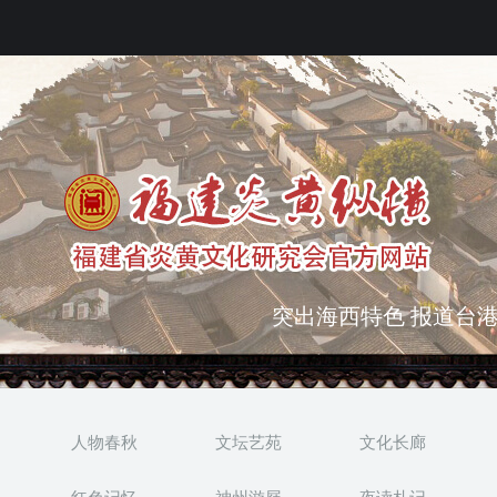
弘扬优秀文化 振奋民族
突出海西特色 报道台港
人物春秋
文坛艺苑
文化长廊