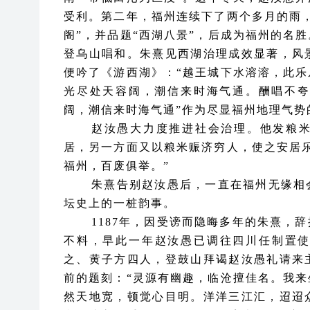
受利。第二年，福州连续下了两个多月的雨
阁”，并品题“西湖八景”，后成为福州的名
登乌山唱和。朱熹见西湖治理成效显著，风
便吟了《游西湖》：“越王城下水溶溶，此
光尽处天容阔，潮信来时海气通。酬唱不夸
阔，潮信来时海气通”作为尽显福州地理气势
赵汝愚大力度推进社会治理。他发粮
居，另一方面又以粮米赈济穷人，使之安居
福州，百废俱举。”
朱熹告别赵汝愚后，一直在福州无缘相
坛史上的一桩韵事。
1187年，因受谤而隐晦多年的朱熹，
不料，早此一年赵汝愚已调往四川任制置
之、黄子方四人，登鼓山拜谒赵汝愚礼请来
前的题刻：“灵源有幽趣，临沧擅佳名。我
然天地宽，顿觉心目明。洋洋三江汇，迢迢