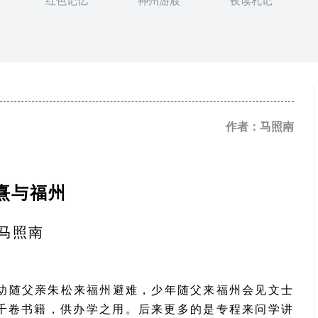
红色记忆
神州游屐
夜读札记
作者：马照南
熹与福州
马照南
幼随父亲朱松来福州避难，少年随父来福州会见文士
近千卷书籍，供办学之用。后来更多的是专程来问学讲