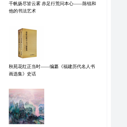
千帆扬尽皆云雾 赤足行荒问本心——陈锐和
他的书法艺术
秋苑花红正当时——编纂《福建历代名人书
画选集》史话