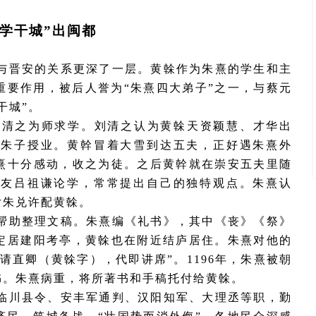
闽学干城”出闽都
与晋安的关系更深了一层。黄榦作为朱熹的学生和主
重要作用，被后人誉为
“朱熹四大弟子”之一，与蔡元
干城”。
刘清之为师求学。刘清之认为黄榦天资颖慧、才华出
从朱子授业。黄幹冒着大雪到达五夫，正好遇朱熹外
熹十分感动，收之为徒。之后黄幹就在崇安五夫里随
学友吕祖谦论学，常常提出自己的独特观点。朱熹认
女朱兑许配黄榦。
帮助整理文稿。朱熹编《礼书》，其中《丧》《祭》
定居建阳考亭，黄榦也在附近结庐居住。朱熹对他的
可请直卿（黄榦字），代即讲席”。1196年，朱熹被朝
书。朱熹病重，将所著书和手稿托付给黄榦。
临川县令、安丰军通判、汉阳知军、大理丞等职，勤