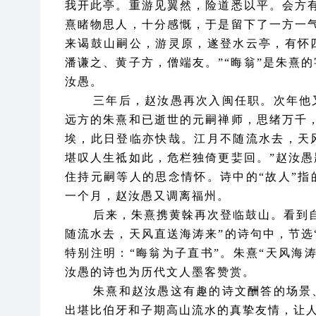
我开此亭。重游见翼然，险道悉以平。会方
熹睹物思人，十分感慨，于是留下了一方一
来谒鼓山嗣公，游灵原，遂登水云亭，有怀
潘谦之、黄子方，僧端友。”“晦翁”是朱熹的
汝愚。
三年后，赵汝愚再次入闽任职。次年他
远方的朱熹和已逝世的元嗣禅师，思绪万千
埃，此日登临亦快哉。江月不随流水去，天
堪叹人生祗如此，危栏独倚更婓回。”赵汝
住持元嗣等人的思念情怀。诗中的“故人”指
一个月，赵汝愚又调离福州。
后来，朱熹携黄榦再次登临鼓山。看到
随流水去，天风直送海涛来”的诗句中，节选
特别注明：“晦翁为子直书”。朱熹“天风海
汝愚的诗也为历代文人墨客赞赏。
朱熹和赵汝愚这有趣的诗文酬答的场景
出堪比伯牙和子期高山流水的真挚友情，让