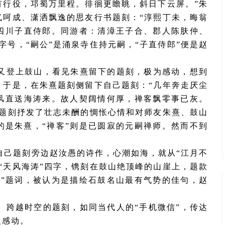
有行役，邛蜀万里程。徘徊更瞻眺，斜日下云屏。”朱
气呵成、潇洒飘逸的思友行书题刻：“淳熙丁未，晦翁
四川子直侍郎。同游者：清漳王子合、郡人陈肤仲、
字号，“嗣公”是涌泉寺住持元嗣，“子直侍郎”便是赵
又登上鼓山，看见朱熹留下的题刻，极为感动，想到
，于是，在朱熹题刻侧留下自己题刻：
“几年奔走厌尘
风直送海涛来。故人契阔情何厚，禅客飘零事已灰。
愚题刻抒发了壮志未酬的惆怅心情和对师友朱熹、鼓山
的是朱熹，“禅客”则是已圆寂的元嗣禅师。然而不到
自己题刻旁边赵汝愚的诗作，心潮如海，就从
“江月不
“天风海涛”四字，镌刻在鼓山绝顶峰的山崖上，题款
涛”题词，被认为是描绘石鼓名山最有气势的佳句，赵
、跨越时空的题刻，如同当代人的
“手机微信”，传达
人感动。