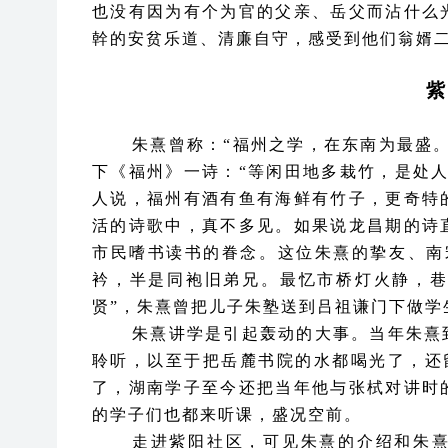
也没有因为有个为官的父亲、岳父而沾什么
幹的安贫乐道、清廉自守，感受到他们翁婿
紫
朱熹曾称：
“福州之学，在东南为最盛
下《福州》一诗：“等闲田地多栽竹，是处
人说，福州有酒有鱼有海鲜有竹子，更奇特
活的诗歌中，真不多见。如果说龙昌期的诗
市民嗜书读书的眷念。这位朱熹的挚友、南
衿，半是同袍旧弟兄。最忆市桥灯火静，巷
贤”，朱熹曾把儿子朱塾送到吕祖谦门下做学
朱熹讲学是引起轰动的大事。当年朱熹
聆听，以至于把岳麓书院的水都喝光了，还
了，湖南学子至今还把当年他与张栻对讲时
的学子们也都来听课，盛况空前。
走进紫阳社区，可见朱熹的介绍和朱