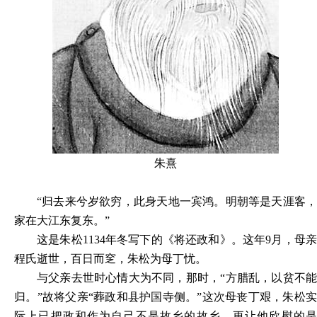
朱熹
“归去来兮岁欲穷，此身天地一宾鸿。明朝等是天涯客，
家在大江东复东。”
这是朱松1134年冬写下的《将还政和》。这年9月，母亲
程氏逝世，百日而窆，朱松为母丁忧。
与父亲去世时心情大为不同，那时，“方腊乱，以贫不能
归。”故将父亲“葬政和县护国寺侧。”这次母丧丁艰，朱松实
际上已把政和作为自己不是故乡的故乡，更让他欣慰的是