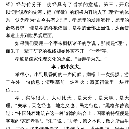
经》经与传分开，使经具有了哲学的意蕴。第三，开启
以“理”说孝的先河，把《孝敬》的积极内容纳入了“理学”的体
系，认为孝为“古今共有之理”，孝是理的发用流行，是理的
必然要求，理是孝的终极依据，是孝的全部正当性，从而使
孝道上升到世界观层面。
如果我们要用一个字来概括诸子的学说，那就是“理”，
而朱子一辈子研究的视线却始终离不开一个“孝”字。
孝道是儒家伦理文化的原点。“百善孝为先。”
孝，似小实大。
孝很小。小到晨昏间的一声问候；病榻上一次抚摸；游
子在外一句信息；清明墓前一炷香火；寂寞祠堂里一块牌
位……
孝，实际很大。大可比天，是天分，是天职，是天
理。“夫孝，天之经也，地之义也，民之行也。”黑格尔曾说
过：“中国纯粹建筑在这一种道德的结合上，国家的特征便是
客观的‘家庭孝敬’。”朱子说，“夫孝，德之本也，敬之所由生
也。”“今人将孝悌低看了，‘孝悌之至，通于明神，光于四