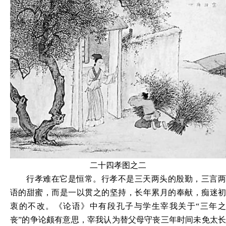
二十四孝图之二
行孝难在它是恒常。行孝不是三天两头的殷勤，三言两
语的甜蜜，而是一以贯之的坚持，长年累月的奉献，痴迷初
衷的不改。《论语》中有段孔子与学生宰我关于“三年之
丧”的争论颇有意思，宰我认为替父母守丧三年时间未免太长