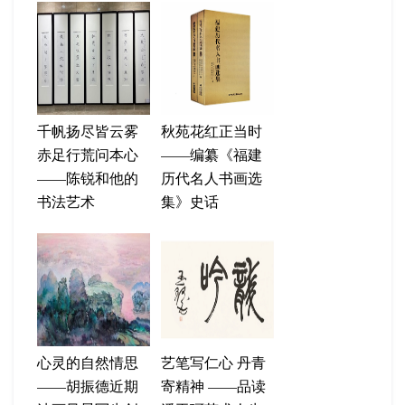
千帆扬尽皆云雾
秋苑花红正当时
赤足行荒问本心
——编纂《福建
——陈锐和他的
历代名人书画选
书法艺术
集》史话
心灵的自然情思
艺笔写仁心 丹青
——胡振德近期
寄精神 ——品读