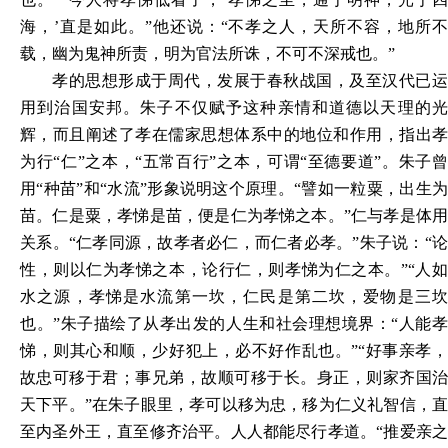
海，’直是如此。”他还说：“不孝之人，天所不容，地所不
载，幽为鬼神所责，明为官法所诛，不可不深戒也。”
孝的思想形成于周代，发展于春秋战国，及至汉代已运
用到治国安邦。朱子不仅赋予这种亲情和道德以天理的光
辉，而且阐述了孝在儒家思想体系中的地位和作用，指出孝
为行“仁”之本，“五常百行”之本，可谓“至德要道”。朱子曾
用“种苗”和“水流”形象说明这个原理。“譬如一粒粟，出生为
苗。仁是粟，孝悌是苗，便是仁为孝悌之本。”仁与孝是体用
关系。“仁孝同源，故孝者必仁，而仁者必孝。”朱子说：“论
性，则以仁为孝悌之本，论行仁，则孝悌为仁之本。”“人如
水之源，孝悌是水流第一坎，仁民是第二坎，爱物是三坎
也。”朱子描绘了从孝出发的人生和社会理想境界：“人能孝
悌，则其心和顺，少好犯上，必不好作乱也。”“好事亲孝，
故忠可移于君；事兄弟，故顺可移于长。身正，则家齐国治
天下平。”在朱子眼里，孝可以移为忠，移为仁义礼智信，直
至内圣外王，直至修齐治平。人人都能尽行孝道。“推爱亲之