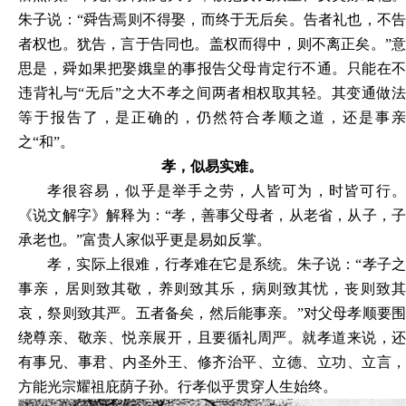
朱子说：“舜告焉则不得娶，而终于无后矣。告者礼也，不告
者权也。犹告，言于告同也。盖权而得中，则不离正矣。”意
思是，舜如果把娶娥皇的事报告父母肯定行不通。只能在不
违背礼与“无后”之大不孝之间两者相权取其轻。其变通做法
等于报告了，是正确的，仍然符合孝顺之道，还是事亲
之“和”。
孝，似易实难。
孝很容易，似乎是举手之劳，人皆可为，时皆可行。
《说文解字》解释为：“孝，善事父母者，从老省，从子，子
承老也。”富贵人家似乎更是易如反掌。
孝，实际上很难，行孝难在它是系统。朱子说：“孝子之
事亲，居则致其敬，养则致其乐，病则致其忧，丧则致其
哀，祭则致其严。五者备矣，然后能事亲。”对父母孝顺要围
绕尊亲、敬亲、悦亲展开，且要循礼周严。就孝道来说，还
有事兄、事君、内圣外王、修齐治平、立德、立功、立言，
方能光宗耀祖庇荫子孙。行孝似乎贯穿人生始终。