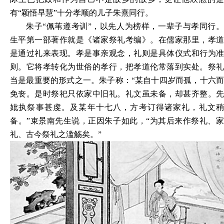
有“颖悟早慧”十分孝顺的儿子朱熹同行。
朱子“佩苇遵考训”，以先人为榜样，一辈子与孝同行。
生平第一部著作就是《诸家祭礼考编》。在儒家那里，孝道
是通过礼来表现。孝是事亲观念，礼则是具体仪式和行为准
则。它将孝转化为世俗的孝行，把孝道伦常落到实处。祭礼
当是最重要的形式之一。朱子称：“某自十四岁而孤，十六而
免丧。是时祭祀只依家中旧礼。礼文虽未备，却甚齐整。先
妣执祭事甚虔。及某年十七八，方考订得诸家礼，礼文稍
备。”束景南先生说，正因朱子如此，“为其后来作祭礼、家
礼、古今祭礼之滥觞矣。”