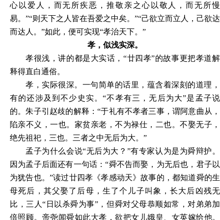
心以爱人，而无所疾恶，推敬亲之心以敬人，而无所慢
易。”“则天下之人皆在吾爱之中矣。”“己欲立而立人，己欲达
而达人。”如此，便可实现“孝治天下。”
孝，似浅实深。
孝很浅，讲的都是大实话，“廿四孝”的故事更把孝道解
释得直白通俗。
孝，实际很深。一句简单的话里，蕴含着深刻的道理，
有的还涉及到不少史实。“不孝有三，无后为大”是孟子说
的。朱子引赵歧的解释：“于礼有不孝者三事，谓阿意曲从，
陷亲不义，一也。家贫亲老，不为禄仕，二也。不娶无子，
绝先祖祀，三也。三者之中无后为大。”
孟子为什么会说“无后为大？”有专家认为是为舜辩护。
因为孟子后面还有一句话：“舜不告而娶，为无后也，君子以
为犹告也。”读过廿四孝《孝感动天》故事的，都知道舜的生
母死后，其父娶了后母，生了个儿子叫象，长大后凶残无
比，三人“日以杀舜为事”，但舜对父母恭顺如常，对弟弟加
倍照顾。帝尧闻舜如此大孝，欲把女儿娥皇、女英嫁给他。