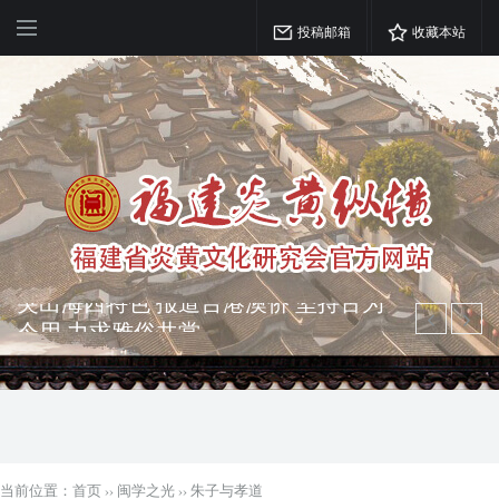
投稿邮箱
收藏本站
弘扬优秀文化 振奋民族精神 介绍民族
瑰宝 宣传中华精英
突出海西特色 报道台港澳侨 坚持古为
今用 力求雅俗共赏
当前位置：
首页
››
闽学之光
››
朱子与孝道