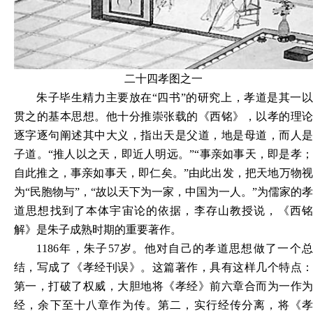
二十四孝图之一
朱子毕生精力主要放在“四书”的研究上，孝道是其一以
贯之的基本思想。他十分推崇张载的《西铭》，以孝的理论
逐字逐句阐述其中大义，指出天是父道，地是母道，而人是
子道。“推人以之天，即近人明远。”“事亲如事天，即是孝；
自此推之，事亲如事天，即仁矣。”由此出发，把天地万物视
为“民胞物与”，“故以天下为一家，中国为一人。”为儒家的孝
道思想找到了本体宇宙论的依据，李存山教授说，《西铭
解》是朱子成熟时期的重要著作。
1186
年，朱子57岁。他对自己的孝道思想做了一个总
结，写成了《孝经刊误》。这篇著作，具有这样几个特点：
第一，打破了权威，大胆地将《孝经》前六章合而为一作为
经，余下至十八章作为传。第二，实行经传分离，将《孝