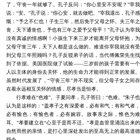
了，守丧一年就够了。孔子反问：“你心里安不安呢？”宰我
说：“安。”孔子说：“你心安，就去做吧。”宰我退出，孔子感
慨：“予之不仁也！子生三年，然后免于父母之怀。夫三年之
丧，天下通丧也，予也有三年之爱予父母乎！”孔子认为宰我
没有真诚的情感啊！小孩生下来三岁才能离开父母怀抱，为
父母守丧三年，天下人都是这么做的。难道你宰我就没有受
到父母三年照顾吗？孔子反驳弟子的话，当代傅佩荣先生找
到了依据。美国医院做了试验——三岁前的孩子需要有一个
人以主体的身份去关怀，他的生命力才能得到正常的发展。
虽然时代发展了，“守丧三年”并不现实，但父母子女之间存
在着永远相互关怀的情感，尽孝当是恒孝。
行孝难在“色难”。子夏问孝，孔子答曰：“色难。”朱子也
认为是这样的：“盖孝子之有深爱者，必有和气；有和气者，
必有愉色；有愉色者，必有婉容。故事亲之际，惟色为难
耳。”孝要建立在“心至于是而不迁。”孝是血管里涌流出来的
自然而然的亲情，是打心里深处发出的至高无上的最高道德
指令。