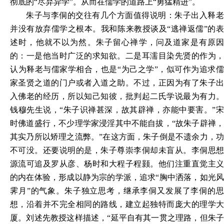
彻底的“尽弃异学”。从而在儒学的道路上“勇猛精进”。
朱子与李侗的交往有几个方面值得说明：朱子出入
释
并没有放弃儒学之根本。我和陈来教授谈及“逃禅返儒”的表
述时，他就不以为然。朱子留心禅学
，
问及道家是有原
的
：
一是他当时广泛的求知欲
。
二是耳濡目染先贤的作为
认为
释
老与儒家学相合，也是“为己之学”，似可作为追求
家圣贤之道的门户或者入道之助。不过，正因为有了朱子出
入佛老的经历，所以知己知彼，批判起二氏学说最为有力。
钱穆先生说，“朱子识禅甚
深
，故其辟禅，亦能中要
害
。”
时佛道盛行
，
不少理学家
浸
淫其中不能自拔，“故
朱
子辟禅
其实乃所以矫理之流弊。”在这方面，朱子倒是不遗余力，功
不可没。还要说明的是，朱子尊
崇李侗
却未盲从。李
侗
思
源流可追及罗从彦、杨时和大程
子
程颢。他们注重直
觉
主
的内在体验，形成以静为宗的学派，追求“胸中洒落，如光风
霁月”的气象。朱子独立思考，继承李侗又发展了李侗的思
想，
沿
着并不完全相同的路线，建立起独特而庞大的理学
厦。刘述先教授这样描述，“延平自有其一贯之理路，但朱子