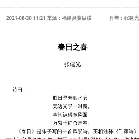
2021-08-30 11:21 来源：福建炎黄纵横
作者：张建光
春日之喜
张建光
诗曰：
胜日寻芳泗水滨，
无边光景一时新。
等闲识得东风面，
万紫千红总是春。
《春日》是
朱子写的一
首风景诗。王相注释《千家诗