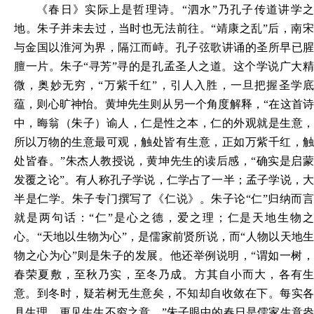
《春日》实际上是哲理诗。
“泗水”
乃
孔子传道讲学
地。朱子并未去过，当时也无法前往。
“靖康之乱”后
，
南
与金国以淮河为界，隔江而峙。孔子弦歌讲诵的圣所早已腥
膻一片。朱子
“寻芳”寻的是孔孟圣人之道。这个学说广大
微，奥妙无穷，“万紫千红”，引人入胜，一旦把握圣学底
蕴，则心旷神怡。黄坤先生则从另一个角度解释，“在这首诗
中，晦翁（朱子）谕人，仁是性之本，仁的外观就是生意，
所以万物的生意最可观，触处皆有生意，正如万紫千红，触
处皆春。
”
朱杰人教授说，黄坤先生的读后感，
“确实是启
发覆之论”。有人称孔子学说，仁学占了一半；孟子学说，大
半是仁学。朱子专门撰写了
《
仁说
》
。朱子论
“仁”归纳而
就是两句话：“仁”是心之德，爱之理；仁是天地生物之
心。“天地以生物为心”，是儒家前贤所说，而“人物
以
天地
物之心为心
”则是朱子的发展。他还举例说明，“谓如一树
春荣夏敷，至秋乃实，至冬乃成。方其自小而大，
各
有
意。到冬时，
疑若树无生意矣，不知却自收敛在下
。每实
具生理，更见生生不穷之意。
”
朱子眼中的春日是儒家生意盎