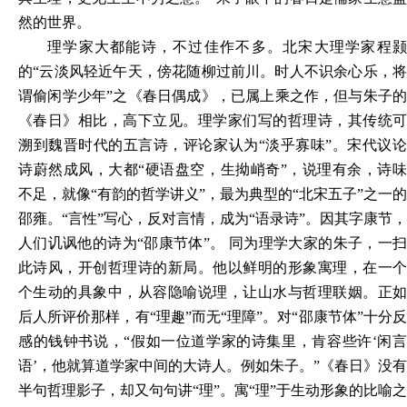
然的世界。
理学家大都能诗，不过佳作不多。北宋大理学家程颢
的
“
云淡风轻近午天，傍花随柳过前川。
时人不识余心乐，
谓偷闲学少年
”之
《
春日偶成
》
，已属上乘之作
，
但与朱子
《春日》相比，高下立见。理学家们写的哲理诗，其传统可
溯到魏晋时代的
五
言诗，评论家认为
“淡乎寡味”。宋代议
诗蔚然成风，大都“硬语
盘
空，生拗峭奇
”，说理有余，诗
不足，就像“有韵的哲学讲义”，最为典型的“北宋五子”之一的
邵雍。“言性”写心，反对言情，成为“语录诗”。因其字康节，
人们讥讽他的诗为“邵康节体”。 同为理学大家的朱子，一扫
此诗风，开创哲理诗的新局。他以鲜明的形象寓理，在一个
个生动的具
象
中，从容隐喻说理，让山水与哲理联姻。正
后人所评价那样，有
“理趣”而无“理障”。对“邵康节体”十分
感的钱钟书说，“假如一位道学家的诗集里，
肯容
些许
‘闲
语’，他就算道学家中间的大诗人。例如朱
子。
”
《春日》没有
半句哲理影子，却又句句讲
“
理
”
。寓
“
理
”
于生动形象的比喻之