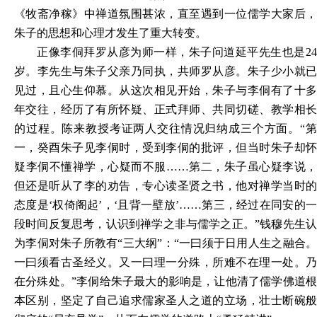
《牧斋净稼》中禅道氛围甚浓，直
至
遇到一位儒学大家后
朱子的思想和心理才发生了重大转变。
正像
李侗
拜罗从彦为师一样，朱子问道延平先生也是2
岁。李先生与朱子父亲乃同执，共师罗从彦。朱子少小就已
见过，
且
心生仰慕。
从
这次相见开始，朱子与李侗有了十
年交往，经历了有所怀疑
、
正式拜师
、
共同切磋
、
教学相
的过程。陈来教授考证两人交往情况归纳成三个方面。“第
一，癸酉朱子见李侗时，受到李侗的批评，但当时朱
子
却
疑李侗不懂禅学，心疑而不服……第二，朱子虽心疑李说，
但还是听从了李的劝告，专心读圣贤之书，他对禅学当时的
态度是‘权倚阁
起
’，‘且背一壁放’……第三，经过在同安的
段时间反复思考，认识到禅学之非与儒学之正。”钱穆先生认
为李侗对朱子所教有“三大纲”
：“
一
曰
须于日用人生之融合
一
曰
须看古圣经义。又一
曰
理一
分
殊，所难不在理一处。
在
分
殊处。
”
李侗给朱子最大的影响是，让他清了儒学佛道
本区别，坚定了自己追求儒家圣人之道的立场，壮士断碗般