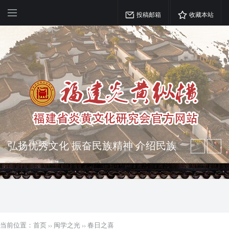
投稿邮箱
收藏本站
弘扬优秀文化 振奋民族精神 介绍民族
瑰宝 宣传中华精英
突出海西特色 报道台港澳侨 坚持古为
今用 力求雅俗共赏
当前位置：
首页
››
闽学之光
››
春日之喜