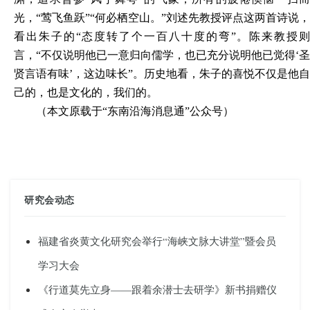
光，
“莺飞鱼跃”
“何必栖空山。”刘述先教授评点这两首诗说
，
看出朱子的“态度转了个一百八十度的弯”
。
陈来教授
言，“不仅说明他已一意归
向
儒学，也已充分说明他已觉得‘圣
贤言语有味’
，
这边味长”。历史地看，朱子的喜悦不仅是他自
己的，也是文化的，我们的。
（本文原载于“东南沿海消息通”公众号）
研究会动态
福建省炎黄文化研究会举行“海峡文脉大讲堂”暨会员
学习大会
《行道莫先立身——跟着余潜士去研学》新书捐赠仪