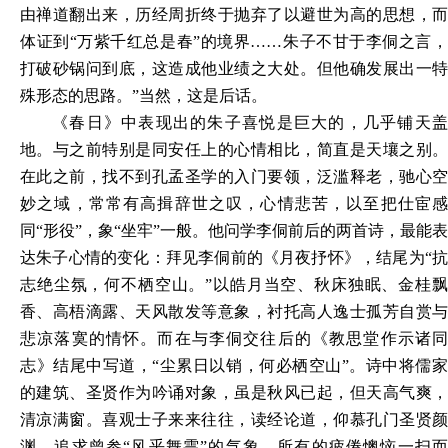
由禅道翻
出
来，历经周折
终
于抛弃了
以
避世为高的思想，
体证到“万紫千红总是春”的境界……朱子不
甘
于李侗之言
打破砂锅问到底，这造成他业绩之大处。但他
确
发展出一
殊形态的思路
。”
当然，这是后话。
《春日》中表现出的朱子喜悦是巨大的，几乎铺天盖
地。与之前特别是同安任上的心情相比，简直是天壤之别。
在此之前，找不到孔孟圣学的入门要领，泛滥释老，驰心空
妙之域，常常有
高
揖辞世之叹，心情悲苦，以至把仕宦
同
“
形役
”
，象“
坐
牢”一般。他问学李侗前后的两首诗，最能表
达朱子心情的变化：拜见李侗前的《月夜抒怀》，结尾为“抗
志绝尘氛，何不栖空山。”以皓月当空、秋床独眠、金桂飘
香
、
高梧滴露
、
天风散发等意象，衬托高人逸士孤芳自赏
悲凉落寞的情怀。而在与
李侗
交往后的《教
思
堂作示诸
志》结尾中写道，“尘累日以销，何必栖空山”。诗中将儒家
的建筑
、
圣贤作为吟诵对象，虽是秋
风
已起，但天高气爽
清凉满窗。喜观士子来来往往，读经论道，仰慕孔门圣贤颜
渊，追求曾参“风乎舞雩”的气象，所有的疲倦懊恼一扫而