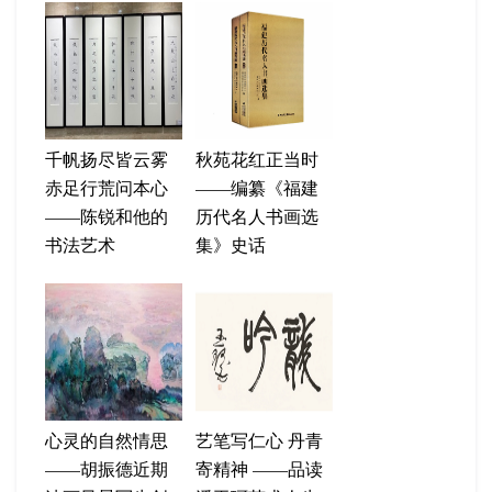
千帆扬尽皆云雾
秋苑花红正当时
赤足行荒问本心
——编纂《福建
——陈锐和他的
历代名人书画选
书法艺术
集》史话
心灵的自然情思
艺笔写仁心 丹青
——胡振德近期
寄精神 ——品读