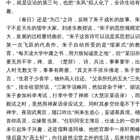
中，就是议论的第三句，也把
“东风”拟人化了，全诗生动有
趣。
《春日》还是“为己”之诗，反映了朱子成长的故事。朱
子不是
天
生
的
儒学大家。刘
述
生教授说，“朱子的思想规模
大，发展的过程屡经曲折。”朱子这首诗可以说是其思想认识
第一次飞跃的代表作。朱子自幼所受的是“儒家式”的教
育，
“
每天读大学中庸之书，用力致知诚意之地
”
，但
“”某旧
亦
要无所不学，禅
、
道
、
《楚辞》
、
诗
、兵
法，事事要学，
入时无数文字，事事有两册。”其文并不排斥佛老，朱子曾
言，
“
生君子少
喜
学，物外
高
人往还。
”
父亲所托的
五夫
“
三
生
”
，按全祖望所说，“三家学说略同，然似皆杂于禅”。据
朱子参加科举考试，行李中带了禅师
《
大慧
宗
杲语录
》
，
殿试之时，竟然用禅家语录应试文。同时其参空丝毫不下于
禅学。夜宿武夷宫，随口吟出“闲来生道心，妄谴慕真境。稽
首仰高灵，尘缘誓当屏。”任职同安主簿后，仕途上的一切并
未引起朱子兴趣，还是儒释道同修。他把官廓中一座轩阁修
缮后题为“高士轩”
，
向往超然尘世之外的生活，后来结集