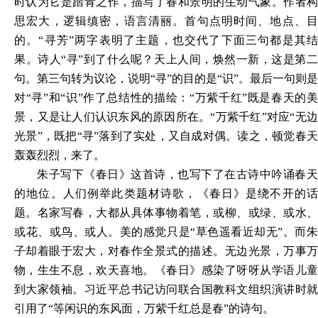
时认为
它
是踏青之作，描写了春和景明的生动气象。作者
思宏大，逻辑缜密，语言清丽。首句点明时间、地点、目
的。
“寻芳”两字表明了主题，也交代了下面三句都是其
果。诗人“寻”到了什么呢？天上人间，焕然一新，这是第二
句。第三句转为
议论
，说明
“寻”的目的是“识”。最后一句则是
对“寻”和“识”作了总结性的描绘
：
“万紫千红”既是春天的
景，又是让人们认识东风的原因所在。“万紫千红”对应“无边
光景”，既把“寻”落到了实处，又自成对偶。读之，顿觉春天
轰轰烈烈，来了。
朱子写下《春日》这首诗，也写下了在古诗中吟诵春天
的地位。人们例举此类题材诗歌，《春日》是绕不开的话
题。名家写春，大都从具体事物着笔，或
柳、
或
绿、
或水
或花
、
或鸟
、
或人。美的感觉只是
“草色遥看近却无”。而
子却着眼于宏大，对春
作
全景式的描述。无边光景，万事
物，生生不息，欢天喜地。《春日》感染了呀呀
从
学语儿
到大家领袖。习近平总书记访问联合国教科文组织演讲时就
引用了
“等闲识的东风面，万紫千红总是春”的诗句。