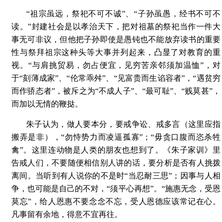
“祖宗虽远，祭祀不可不诚”、“子孙虽愚，经书不可不
读。”封建社会是以孝治天下，把对祖墓的祭祀当作一件大
事无可非议，但他把子孙即使是愚钝也不能放弃读书的重要
性与祭拜祖宗这种头等大事并列起来，凸显了对教育的重
视。“与肩挑贸易，勿占便宜，见穷苦亲邻须加温恤”，对
于“刻薄成家”、“伦常乖舛”、“见富贵而生谄容者”，“遇贫穷
而作骄态者”，被斥之为“不成人子”、“最可耻”、“贱莫甚”，
而加以无情的鞭挞。
朱子认为，做人要本分，要戒争讼、戒多言（这里应指
搬弄是非），“勿恃势力而凌逼孤寡”；“毋贪口腹而恣杀牲
禽”。这里连动物是人类的朋友也想到了。《朱子家训》里
告戒人们，不要随便相信别人讲的话，要分析是否有人挑拨
离间。当听到有人说你的不是时“当忍耐三思”；因事与人相
争，也可能是自己的不对，“须平心再想”。“施惠无念，受恩
莫忘”，给人恩惠不要念念不忘，受人恩德应该常记在心。
凡事留有余地，得意不宜再往。