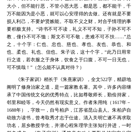
大小，但不能行恶，不管小恶大恶，都是恶，都不能干，千
万不能因为是小恶，就可以心安理得的去做。还有就是不要
损人利己，不要妒贤嫉能。不取不义之财，对合乎情理的事
要积极支持。“诗书不可不读，礼义不可不知，子孙不可不
教，僮仆不可不恤；斯文不可不敬，患难不可不扶……”总
之，十个字：仁也、忠也、慈也、孝也、友也、恭也、和
也、柔也、礼也、信也。朱子说，这十个字，“此乃日用常
行之道，若衣服之于身体，饮食之于口腹，不可一日无也，
可不慎哉！”（怎么能不认真对待？）
《朱子家训》稍长于《朱熹家训》，全文522字，精辟地
阐明了修身治家之道，是一篇家教名著。其中，许多内容继
承了中国传统文化的优秀特点，比如尊敬师长，勤俭持家，
邻里和睦等，今天仍然有现实意义。作者朱用纯（1617年－
1688年），字致一，自号柏庐，江苏省昆山县人。朱柏庐自
幼致力读书，曾考取秀才志于仕途。清入关明亡遂不再求取
功名，居乡教授学生，并潜心程朱理学主张知行并进，一时