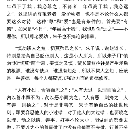
年虽下于我，我必尊之；不肖者，年虽高于我，我必远
之”。这里讲的尊敬老者，爱护幼者，也不是不论什么人都
要这么对待，这种“尊”和“爱”也是有条件的。首先要“有
德”，如果是“不肖”，“年虽高于我”，我也对你“远之”——不
理你。所以尊老爱幼，朱子也不搞论资排辈。
“慎勿谈人之短，切莫矜己之长”。朱子说，说短道长，
特别是抬高自己贬低别人，这是小人所为。所以朱子用“慎
勿”和“切莫”两个词，要慎之又慎，蜚长流短往往是产生矛盾
的根源。谁没有缺点，谁没有短处，所以不揭人之短，应该
是一种善德，每个人都应该加强这方面的道德修养。
“人有小过，含容而忍之”；“人有大过，以理而喻之”，
勿以善小而不为，勿以恶小而为之。“人有恶，则掩之；人
有善，则扬之”，对于是非善恶，朱子有他自己的处世原
则，即要容忍他人的小过错，对于他人的大过错，也要晓之
以理、动之以情。善事、好事不论大小，能做到的都要去
做，不要以为小的善事做了也没有价值而不去做。行善不分