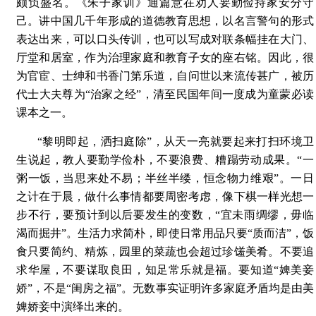
颇负盛名。《朱子家训》通篇意在劝人要勤俭持家安分守
己。讲中国几千年形成的道德教育思想，以名言警句的形式
表达出来，可以口头传训，也可以写成对联条幅挂在大门、
厅堂和居室，作为治理家庭和教育子女的座右铭。因此，很
为官宦、士绅和书香门第乐道，自问世以来流传甚广，被历
代士大夫尊为“治家之经”，清至民国年间一度成为童蒙必读
课本之一。
“黎明即起，洒扫庭除”，从天一亮就要起来打扫环境卫
生说起，教人要勤学俭朴，不要浪费、糟蹋劳动成果。“一
粥一饭，当思来处不易；半丝半缕，恒念物力维艰”。一日
之计在于晨，做什么事情都要周密考虑，像下棋一样光想一
步不行，要预计到以后要发生的变数，“宜未雨绸缪，毋临
渴而掘井”。生活力求简朴，即使日常用品只要“质而洁”，饭
食只要简约、精炼，园里的菜蔬也会超过珍馐美肴。不要追
求华屋，不要谋取良田，知足常乐就是福。要知道“婢美妾
娇”，不是“闺房之福”。无数事实证明许多家庭矛盾均是由美
婢娇妾中演绎出来的。