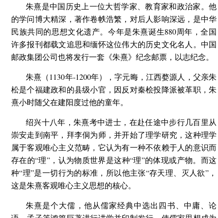
朱熹是中国历史上一位大哲学家、教育家和政治家。他
的学问博大精深，著作卷帙浩繁，对后人影响深远，是中华
民族共同的思想文化遗产。今年是朱熹诞生880周年，全国
许多报刊都载文追思和缅怀这位伟大的历史文化名人。中国
邮政集团公司也将发行一套《朱熹》纪念邮票，以志纪念。
朱熹（1130年-1200年），字元晦，江西婺源人，父亲朱
松是个福建政和的县级小官，因反对秦桧投降派被革职，朱
熹小时随父在建阳度过他的童年。
绍兴十八年，朱熹考中进士，在赴任途中步行几百里从
崇安走到南平，拜李侗为师，并开始了理学研究，这种理学
属于客观唯心主义范畴，它认为有一种不依赖于人的意识而
存在的“理”，认为物质世界是这种“理”的体现或产物。而这
种“理”是一切行为的标准，所以他主张“存天理、灭人欲”，
这是朱熹客观唯心主义思想的核心。
朱熹是个大儒，他从儒家经典中选出四书、中庸、论
语、孟子等鸿篇巨著进行讲学并印制发行，使儒家思想成为