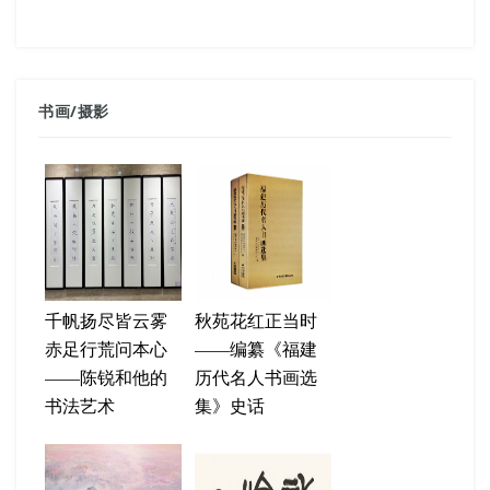
书画
/
摄影
千帆扬尽皆云雾
秋苑花红正当时
赤足行荒问本心
——编纂《福建
——陈锐和他的
历代名人书画选
书法艺术
集》史话