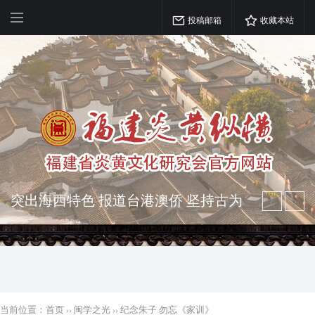
投稿邮箱
收藏本站
弘扬优秀文化 振奋民族精神 介绍民族
瑰宝 宣传中华精英
突出海西特色 报道台港澳侨 坚持古为
今用 力求雅俗共赏
当前位置：
首页
››
闽学之光
››
纪念朱子 勿忘《家训》