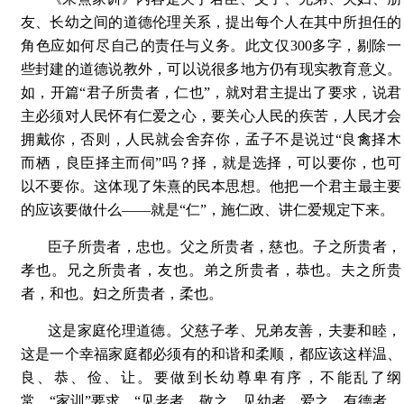
友、长幼之间的道德伦理关系，提出每个人在其中所担任的
角色应如何尽自己的责任与义务。此文仅300多字，剔除一
些封建的道德说教外，可以说很多地方仍有现实教育意义。
如，开篇“君子所贵者，仁也”，就对君主提出了要求，说君
主必须对人民怀有仁爱之心，要关心人民的疾苦，人民才会
拥戴你，否则，人民就会舍弃你，孟子不是说过“良禽择木
而栖，良臣择主而伺”吗？择，就是选择，可以要你，也可
以不要你。这体现了朱熹的民本思想。他把一个君主最主要
的应该要做什么——就是“仁”，施仁政、讲仁爱规定下来。
臣子所贵者，忠也。父之所贵者，慈也。子之所贵者，
孝也。兄之所贵者，友也。弟之所贵者，恭也。夫之所贵
者，和也。妇之所贵者，柔也。
这是家庭伦理道德。父慈子孝、兄弟友善，夫妻和睦，
这是一个幸福家庭都必须有的和谐和柔顺，都应该这样温、
良、恭、俭、让。要做到长幼尊卑有序，不能乱了纲
常。“家训”要求，“见老者，敬之。见幼者，爱之。有德者，