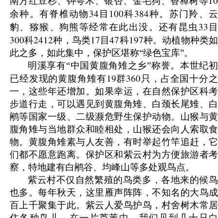
10
南方红豆杉、钟萼木、银杏、金毛狗、香樟树等
34
100
384
余种。有脊椎动物
目
科
种。苏门羚、
33
豹、猕猴、狗熊等经常在此出没。还有昆虫
300
2412
17
47
197
科
种，鸟类
目
科
种。动植物种类
此之多，如此集中，保护区堪称“绿色宝库”。
明溪享有“中国黄腹角雉之乡”称誉。本世纪初
19
360
已经发现的黄腹角雉有
群
只，占全国十分
一，这些年还增加。如果幸运，在自然保护区科考
步道行走，可以遇见到黄腹角雉、白颈长尾雉、白
鹇等国家一级、二级濒危野生保护动物。山猴与黄
腹角雉与当地群众和睦相处，山猴还会向人索取食
物。黄腹角雉素与人友善，有时举起竹竿追赶，它
们都不愿意跑离。保护区和紫云村为方便旅游者考
察，特地建有白鹇谷、均峰山等多处观鸟点。
紫云村不仅自然繁殖的鸟类多，各地来的候鸟
也多。每年秋天，这里雁声阵阵，不知名的大鸟成
百上千聚集于此。紫云人爱鸟护鸟，村舍树木常居
住各种鸟儿。在一片芦苇中，我们见到几十只白