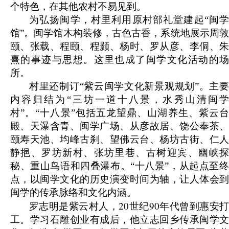
个特色，在其他农村不易见到。
为弘扬闽学，村里利用原村部礼堂建起“闽学
馆”。闽学馆木构装修，古色古香，系统地展示周敦
颐、张载、程颐、程颢、杨时、罗从彦、李侗、朱
熹的事迹与思想。这里也成了闽学文化活动的场
所。
村里还制订“紫云闽学文化新景观规划”。主要
内容归结为“三坊一道十八景，水秀山清闽学
村”。“十八景”包括五龙望鼎、山湖养生、紫云台
殿、天瀑含青、闽学广场、从彦故居、饶公奉茶、
颐寿天池、均峰古刹、望佛云台、杨坊古街、仁人
静挹、罗坊新村、张坊里巷、古树迎宾、幽峡探
秘、重山鸟语和四叠瀑布。“十八景”，从起点至终
点，以闽学文化的历史演变时间为轴，让人体会到
闽学的传承脉络和文化内涵。
20
90
罗志明是紫云村人，
世纪
年代曾到惠安
工。学习石雕创业有成后，他立志回乡传承闽学文