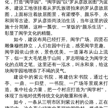
化，打造“闽学园”。“闽学园”以“罗从彦故居图”为蓝
本。建设工地张挂着从罗氏族谱拍来的罗从彦故居
图，上面标注着故居图景，有濯缨亭、颜乐亭、永
和洞等古迹。罗从彦崇尚淡泊生活，当年这里的设
施十分简陋。这种一瓢饮、一箪饭的“颜乐生活”，
彰显了闽学文化的精髓。
如今，建设布局已经打开。闽学广场、四贤石
雕像穆然静立，人们在园中行走，感受闽学意趣。
闽学园依山傍水，景色优美。一道瀑布从山上流
下，似一支大毛笔悬于山间，罗志明喻之为闽学文
化的点睛之笔。这里还有一泓水，叫永和泉，给这
块闽学园地增添了不竭的灵气。
建设中的紫云书院，将建仿宋书院，通过七
亭、一鼎、一归壁、一书院、一广场等景观来打
造。集中社会力量，把一个村庄打造为“闽学村”，
体现了当地对优秀传统文化的敬重和传承。
如今，一条从三明市区到紫云村的公路，正在