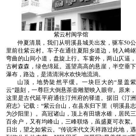
紫云村闽学馆
50
仲夏清晨，我们从明溪县城关出发，驱车
里前往紫云村。车子在通往夏阳乡道边，转入崎岖
弯曲的山间小道，盘旋上行。车窗外，两山仄逼，
古树森森，绿色绵延。遥望高高的悬崖，半空垂下
瀑布，路边，是清清涧水欢快地流淌。
山顶，地势陡然平缓。一块巨大的“显盖紫
云”题刻，一尊巨大倒悬茶壶雕塑映入眼帘。原来，
这里是古代延平府通往汀州府的驿道。据旧《汀洲
府志》记载：“紫云台山，在县东归下里（明溪县志
为沙阳里）。高冠诸山，顶上有田塘水碓，居民三
百余户，又有均峰山，三峰联络，虽盛夏可衣絮。
日出，望之如紫云。”传说宋代文天祥路过此地，遇