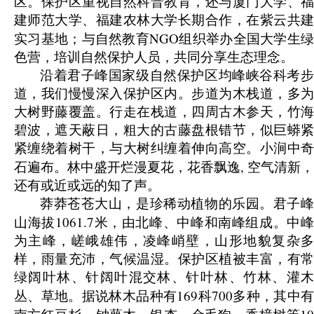
区。保护区重视自然科普教育，还与厦门大学、福
建师范大学、福建农林大学长期合作，在紫云共建
NGO
实习基地；与自然教育
组织举办全国大学生绿
色营，培训自然保护人员，共同分享生态理念。
沿着君子峰国家级自然保护区均峰峡谷科考步
道，我们慢慢深入保护区内。步道为木栈道，多为
大树野藤覆盖。行走在栈道，四周古木参天，竹海
碧波，遮天蔽日，粗大的古藤盘根错节，似巨蟒紧
紧缠绕着树干，与大树纠缠着伸向高空。小涧中奇
,
石遍布。林中盛开烂漫夏花，花香飘逸
空气清新，
还有或近或远的知了声。
莽莽苍苍大山，是珍稀动植物的乐园。君子峰
1061.7
山海拔
米，由北峰、中峰和南峰组成。中
为主峰，嵯峨雄伟，凌峰峭壁，山形地貌复杂多
样，雨量充沛，气候温湿。保护区植被丰富，有常
绿阔叶林、针阔叶混交林、针叶林、竹林、灌木
169
700
丛、草地。据说林木品种有
科
多种，其中