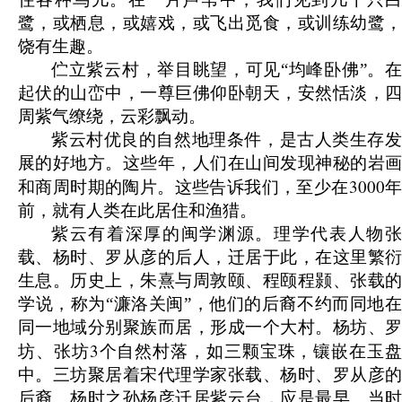
鹭，或栖息，或嬉戏，或飞出觅食，或训练幼鹭，
饶有生趣。
伫立紫云村，举目眺望，可见“均峰卧佛”。在
起伏的山峦中，一尊巨佛仰卧朝天，安然恬淡，四
周紫气缭绕，云彩飘动。
紫云村优良的自然地理条件，是古人类生存发
展的好地方。这些年，人们在山间发现神秘的岩画
3000
和商周时期的陶片。这些告诉我们，至少在
前，就有人类在此居住和渔猎。
紫云有着深厚的闽学渊源。理学代表人物张
载、杨时、罗从彦的后人，迁居于此，在这里繁衍
生息。历史上，朱熹与周敦颐、程颐程颢、张载的
学说，称为“濂洛关闽”，他们的后裔不约而同地在
同一地域分别聚族而居，形成一个大村。杨坊、罗
3
坊、张坊
个自然村落，如三颗宝珠，镶嵌在玉
中。三坊聚居着宋代理学家张载、杨时、罗从彦的
后裔。杨时之孙杨彦迁居紫云台，应是最早。当时