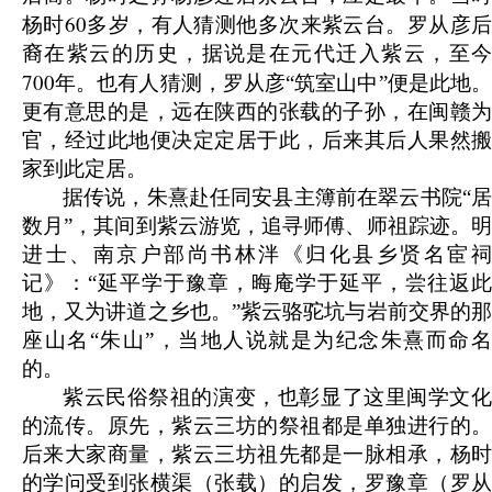
60
杨时
多岁，有人猜测他多次来紫云台。罗从彦
裔在紫云的历史，据说是在元代迁入紫云，至今
700
年。也有人猜测，罗从彦“筑室山中”便是此地。
更有意思的是，远在陕西的张载的子孙，在闽赣为
官，经过此地便决定定居于此，后来其后人果然搬
家到此定居。
据传说，朱熹赴任同安县主簿前在翠云书院“居
数月”，其间到紫云游览，追寻师傅、师祖踪迹。明
进士、南京户部尚书林泮《归化县乡贤名宦祠
记》：“延平学于豫章，晦庵学于延平，尝往返此
地，又为讲道之乡也。”紫云骆驼坑与岩前交界的那
座山名“朱山”，当地人说就是为纪念朱熹而命名
的。
紫云民俗祭祖的演变，也彰显了这里闽学文化
的流传。原先，紫云三坊的祭祖都是单独进行的。
后来大家商量，紫云三坊祖先都是一脉相承，杨时
的学问受到张横渠（张载）的启发，罗豫章（罗从