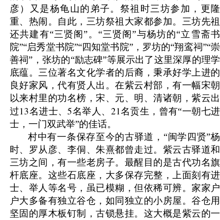
彦）又是杨龟山的弟子。祭祖时三坊参加，更隆
重、热闹。自此，三坊祭祖大家都参加。三坊先祖
还共建有“三贤阁”。“三贤阁”与杨坊的“立雪斋书
院”“启秀堂书院”“四知堂书院”，罗坊的“翔鸾祠”“崇
善祠”，张坊的“励志碑”等展示出了这里深厚的理学
底蕴。三位著名文化学者的后裔，秉承好学上进的
良好家风，代有贤人出。在紫云村部，有一幅宋朝
以来村里的功名榜，宋、元、明、清诸朝，紫云出
13
5
21
过
名进士、
名举人、
名贡生，曾有“一朝七
士，一门双武举”的佳话。
村中有一条保存至今的古驿道，“闽学四贤”杨
时、罗从彦、李侗、朱熹都曾走过。紫云古驿道和
三坊之间，有一些老房子。最醒目的是古代功名旗
杆底座。这些石底座，大多保存完整，上面刻有进
士、举人等名号，虽已模糊，但依稀可辨。家家户
户大多备有独立谷仓，如同独立的小房屋。谷仓用
坚固的厚木板钉制，古锁悬挂。这大概是紫云的一