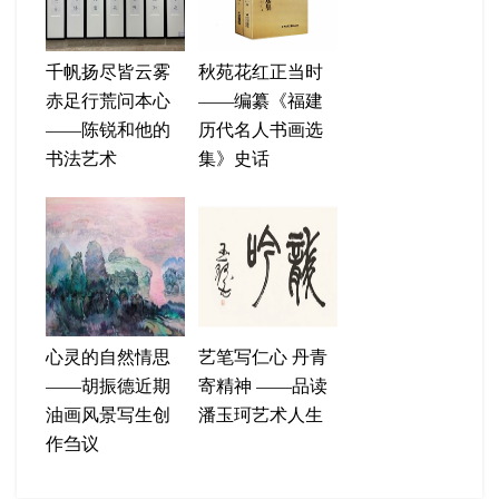
千帆扬尽皆云雾
秋苑花红正当时
赤足行荒问本心
——编纂《福建
——陈锐和他的
历代名人书画选
书法艺术
集》史话
心灵的自然情思
艺笔写仁心 丹青
——胡振德近期
寄精神 ——品读
油画风景写生创
潘玉珂艺术人生
作刍议