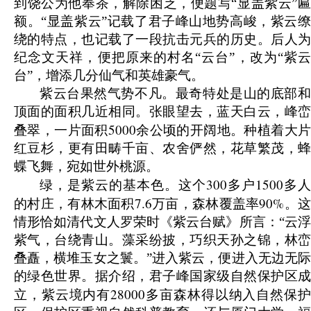
到饶公为他奉茶，解除困乏，便题写“显盖紫云”匾
额。“显盖紫云”记载了君子峰山地势高峻，紫云缭
绕的特点，也记载了一段抗击元兵的历史。后人为
纪念文天祥，便把原来的村名“云台”，改为“紫云
台”，增添几分仙气和英雄豪气。
紫云台果然气势不凡。最奇特处是山的底部和
顶面的面积几近相同。张眼望去，蓝天白云，峰峦
5000
叠翠，一片面积
余公顷的开阔地。种植着大
红豆杉，更有田畴千亩、农舍俨然，花草繁茂，蜂
蝶飞舞，宛如世外桃源。
300
1500
绿，是紫云的基本色。这个
多户
多人
7.6
90%
的村庄，有林木面积
万亩，森林覆盖率
。
情形恰如清代文人罗荣时《紫云台赋》所言：“云浮
紫气，台绕青山。藻采纷披，巧织天孙之锦，林峦
叠矗，横堆玉女之鬟。”进入紫云，便进入无边无际
的绿色世界。据介绍，君子峰国家级自然保护区成
28000
立，紫云境内有
多亩森林得以纳入自然保