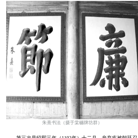
朱熹书法（摄于棠樾牌坊群）
第三次是绍熙三年（1192年）十二月，辛弃疾被朝廷召