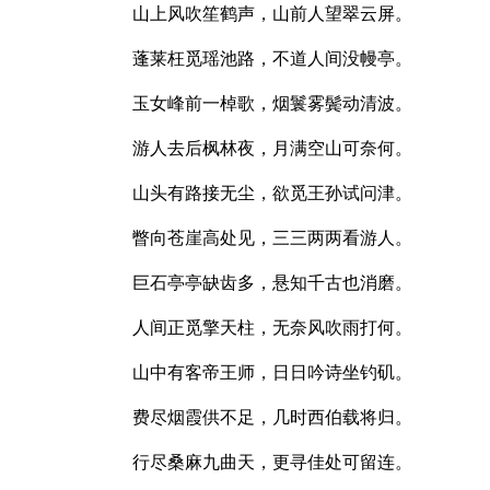
山上风吹笙鹤声，山前人望翠云屏。
蓬莱枉觅瑶池路，不道人间没幔亭。
玉女峰前一棹歌，烟鬟雾鬓动清波。
游人去后枫林夜，月满空山可奈何。
山头有路接无尘，欲觅王孙试问津。
瞥向苍崖高处见，三三两两看游人。
巨石亭亭缺齿多，悬知千古也消磨。
人间正觅擎天柱，无奈风吹雨打何。
山中有客帝王师，日日吟诗坐钓矶。
费尽烟霞供不足，几时西伯载将归。
行尽桑麻九曲天，更寻佳处可留连。