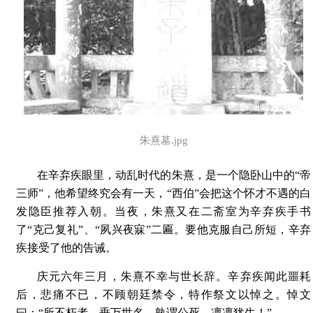
朱熹墓.jpg
在辛弃疾眼里，动乱时代的朱熹，是一个隐卧山中的“帝
三师”，他希望终究会有一天，“西伯”会把这个怀才不遇的白
发隐臣推荐入朝。当夜，朱熹又在二斋室为辛弃疾手书
了“克己复礼”、“夙兴夜寐”二匾。要他克服自己所短，辛弃
疾接受了他的告诫。
庆元六年三月，朱熹不幸与世长辞。辛弃疾闻此噩耗
后，悲痛不已，不顾朝廷禁令，特作祭文以悼之。悼文
曰：“所不朽者，垂万世名，孰谓公死，凛凛犹生！”