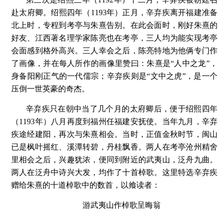
赴太府卿。绍熙四年（1193年）正月，辛弃疾离开福建准备
北上时，专程到考亭与朱熹告别。在此会面时，刚好朱熹的
好友、江西著名理学家陈亮也在考亭，三人均为能实现考亭
会面感到格外高兴。三人幸会之后，陈亮特地为他俩专门作
了画像，并在每人所作的画像里赞曰：朱熹是“人中之龙”，
身备阳刚正气的一代儒宗；辛弃疾则是“文中之虎”，是一个
压倒一世英豪的奇杰。
辛弃疾只在朝中当了几个月的太府卿后，便于绍熙四年
（1193年）八月再度到福州任福建安抚使。当年九月，辛弃
疾途经建阳，再次与朱熹相会。当时，正值金秋时节，闽山
已是枫叶摇红、溪潭转碧，丹桂飘香。两人在考亭沧州精舍
里相会之后，兴趣犹浓，便同到附近的武夷山，泛舟九曲。
两人在泛舟中诗兴大发，均作了十首棹歌。这里特选辛弃疾
赠给朱熹的十道棹歌中的数首，以飨读者：
游武夷山作棹歌呈晦翁