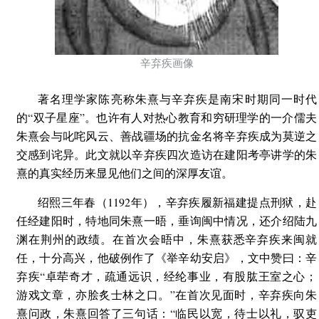
辛弃疾画像
著名理学家陈亮称朱熹与辛弃疾是南宋时期同一时代
的“双子星座”。也许有人对热心教育和穷研理学的一介儒夫
朱熹会与叱咤风云、善战疆场的抗金名将辛弃疾成为莫逆之
交感到诧异。此文就以辛弃疾四次造访在建阳考亭讲学的朱
熹的真实经历来显见他们之间的深厚友谊。
绍熙三年春（1192年），辛弃疾履新福建提点刑狱，赴
任经建阳时，特地同朱熹一晤，垂询闽中情况，还介绍陆九
渊在荆州的政绩。在首次会晤中，朱熹获悉辛弃疾来闽就
任，十分高兴，他破例作了《举辛幼安启》，文中赞曰：辛
弃疾“卓荦奇才，疏通远识，经纶事业，有股肱王室之心；
游戏文章，亦脍炙士林之口。”在首次见面时，辛弃疾向朱
熹问政，朱熹回答了三句话：“临民以宽，待士以礼，驭吏