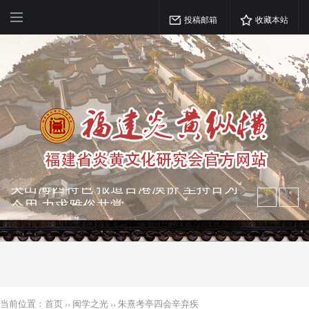
投稿邮箱
收藏本站
弘扬优秀文化 振奋民族精神 介绍民族
瑰宝 宣传中华精英
突出海西特色 报道台港澳侨 坚持古为
今用 力求雅俗共赏
当前位置：
首页
››
闽学之光
››
朱熹考亭四会辛弃疾