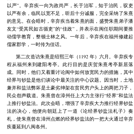
以严”。辛弃疾一向为政尚严，长于治军，知于治民，驭吏
以严有余，临民以宽不足，听后十分诚服，完全采纳了朱熹
的意见。在会晤时，辛弃疾当着朱熹的面，盛赞朱熹弟子潘
友文“受其民如古循吏”的“佳政”，并表示在闽任职期间要推
动儒学教育，整顿士林之风。一年后，辛弃疾在福州修建起
儒家郡学，一时传为佳话。
第二次造访朱熹是绍熙三年（1192 年）六月。辛弃疾专
程从福州来到建阳考亭。此行目的是庆贺朱熹考亭新居落
成。同时，他们又着重讨论闽中如何放宽民力的措施，其中
经界与钞盐是他们谈论中最关注的中心议题。因当时，土地
兼并和盐法弊坏是土豪劣绅架在贫民穷户头上的两把刀子，
民众怨声载道。朱熹曾在漳州任上大力主张行“经界”和盐法
上推行钞盐法。此次会晤，增强了辛弃疾大力推行经界钞盐
法的决心，他便向朝廷上了一道《论经界钞盐法札子》奏
札，使朱熹曾在漳州点燃的经界钞盐法的一把大火通过辛弃
疾蔓延到八闽各州。