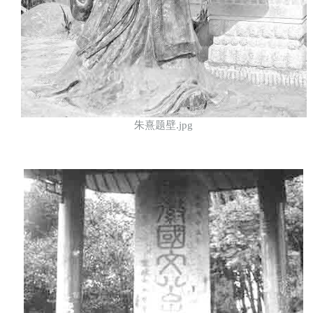
朱熹题壁.jpg